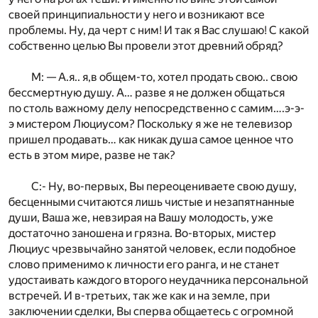
своей принципиальности у него и возникают все
проблемы. Ну, да черт с ним! И так я Вас слушаю! С какой
собственно целью Вы провели этот древний обряд?
М: — А.я.. я,в общем-то, хотел продать свою.. свою
бессмертную душу. А… разве я не должен общаться
по столь важному делу непосредственно с самим….э-э-
э мистером Люциусом? Поскольку я же не телевизор
пришел продавать… как никак душа самое ценное что
есть в этом мире, разве не так?
С:- Ну, во-первых, Вы переоцениваете свою душу,
бесценными считаются лишь чистые и незапятнанные
души, Ваша же, невзирая на Вашу молодость, уже
достаточно заношена и грязна. Во-вторых, мистер
Люциус чрезвычайно занятой человек, если подобное
слово применимо к личности его ранга, и не станет
удостаивать каждого второго неудачника персональной
встречей. И в-третьих, так же как и на земле, при
заключении сделки, Вы сперва общаетесь с огромной