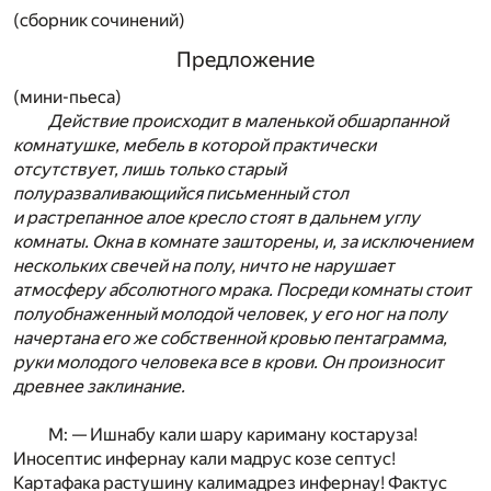
(сборник сочинений)
Предложение
(мини-пьеса)
Действие происходит в маленькой обшарпанной
комнатушке, мебель в которой практически
отсутствует, лишь только старый
полуразваливающийся письменный стол
и растрепанное алое кресло стоят в дальнем углу
комнаты. Окна в комнате зашторены, и, за исключением
нескольких свечей на полу, ничто не нарушает
атмосферу абсолютного мрака. Посреди комнаты стоит
полуобнаженный молодой человек, у его ног на полу
начертана его же собственной кровью пентаграмма,
руки молодого человека все в крови. Он произносит
древнее заклинание.
М: — Ишнабу кали шару кариману костаруза!
Иносептис инфернау кали мадрус козе септус!
Картафака растушину калимадрез инфернау! Фактус