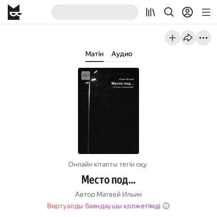
Мәтін
Аудио
Онлайн кітапты тегін оқу
Место под…
Автор
Матвей Ильин
Виртуалды баяндаушы қолжетімді