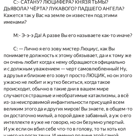
С:- САТАНУ? ЛЮЦИФЕРА? КНЯЗЯ ТЬМЫ?
ДЬЯВОЛА? ЧЁРТА? ЛУКАВОГО? ПАДШЕГО АНГЕЛА?
Кажется так у Вас на земле он известен под этими
именами?
М:- Э-э-э Да! А разве Вы его называете как-то иначе?
С: — Лично я его зову мистер Люциус, как Вы
понимаете должность к этому обязывает, да и к тому же
он очень любит когда к нему обращаются официально
и с должным уважением — черт самовлюбленный! Ну,
а друзья и близкие его зовут просто ЛЮЦИК, но он этого
ужасно не любит и жутко беситься, когда такое
происходит, обычно в такие дни в вашем мире
случаются страшные и необратимые катаклизмы, а всё
из-за неисправимой инфантильности присущей всем
великим этого да и других миров! Вы знаете, в общем-то
он достаточно милый, а порой даже забавный, а уж о его
интеллекте я уже не говорю, но он безумно упертый.
И уж если он вбил себе что-то в голову, то ты хоть кол
у него на рогах теши. И именно по вине этой самой