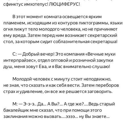
сфинктус имхотепус! ЛЮЦИФЕРУС!
В этот момент комната освещается ярким
пламенем, исходящим из контуров пиктограммы, языки
огня лижут тело молодого человека, но не причиняют
ему вреда. Затем перед ним возникает секретарский
стол, за которым сидит соблазнительная секретарша!
С: — Добрый вечер! Это компания «Вечные муки
интерпрайзес», отдел оптовой и розничной закупки
душ, меня зовут Ева, и я Вас внимательно слушаю!
Молодой человек с минуту стоит неподвижно,
не зная, что сказать и как себя вести. Затем переборов
страх и удивление, он все же решается заговорить.
М: — Э-э-э.. Да… А Вы?… А где же?….Ведь старый
бакалейщик мне сказал, что при помощи этого
заклинания можно вызвать….ээээ… ну Вы знаете…