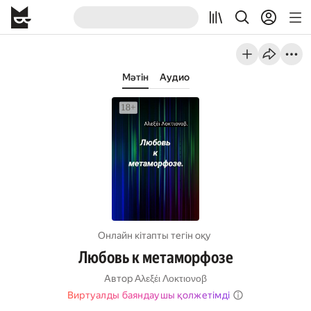
Мәтін
Аудио
Онлайн кітапты тегін оқу
Любовь к метаморфозе
Автор
Αλεξέι Λοκτιονοβ
Виртуалды баяндаушы қолжетімді