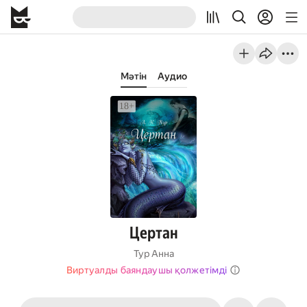
Мәтін
Аудио
Цертан
Тур Анна
Виртуалды баяндаушы қолжетімді