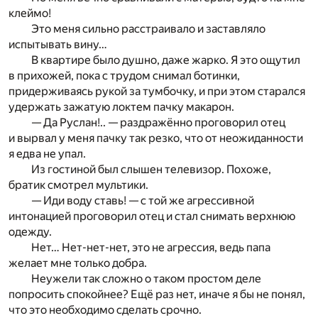
клеймо!
Это меня сильно расстраивало и заставляло
испытывать вину…
В квартире было душно, даже жарко. Я это ощутил
в прихожей, пока с трудом снимал ботинки,
придерживаясь рукой за тумбочку, и при этом старался
удержать зажатую локтем пачку макарон.
— Да Руслан!.. — раздражённо проговорил отец
и вырвал у меня пачку так резко, что от неожиданности
я едва не упал.
Из гостиной был слышен телевизор. Похоже,
братик смотрел мультики.
— Иди воду ставь! — с той же агрессивной
интонацией проговорил отец и стал снимать верхнюю
одежду.
Нет… Нет-нет-нет, это не агрессия, ведь папа
желает мне только добра.
Неужели так сложно о таком простом деле
попросить спокойнее? Ещё раз нет, иначе я бы не понял,
что это необходимо сделать срочно.