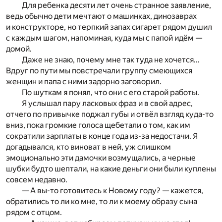
Для ребенка десяти лет очень странное заявление,
ведь обычно дети мечтают о машинках, динозаврах
и конструкторе, но терпкий запах сигарет рядом душил
с каждым шагом, напоминая, куда мы с папой идём —
домой.
Даже не знаю, почему мне так туда не хочется…
Вдруг по пути мы повстречали группу смеющихся
женщин и папа с ними задорно заговорил.
По шуткам я понял, что они с его старой работы.
Я услышал пару ласковых фраз и в свой адрес,
отчего по привычке поджал губы и отвёл взгляд куда-то
вниз, пока громкие голоса щебетали о том, как им
сократили зарплаты в конце года из-за недостачи. Я
догадывался, кто виноват в ней, уж слишком
эмоционально эти дамочки возмущались, а черные
шубки будто шептали, на какие деньги они были куплены
совсем недавно.
— А вы-то готовитесь к Новому году? — кажется,
обратились то ли ко мне, то ли к моему образу сына
рядом с отцом.