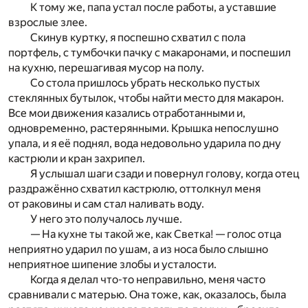
К тому же, папа устал после работы, а уставшие
взрослые злее.
Скинув куртку, я поспешно схватил с пола
портфель, с тумбочки пачку с макаронами, и поспешил
на кухню, перешагивая мусор на полу.
Со стола пришлось убрать несколько пустых
стеклянных бутылок, чтобы найти место для макарон.
Все мои движения казались отработанными и,
одновременно, растерянными. Крышка непослушно
упала, и я её поднял, вода недовольно ударила по дну
кастрюли и кран захрипел.
Я услышал шаги сзади и повернул голову, когда отец
раздражённо схватил кастрюлю, оттолкнул меня
от раковины и сам стал наливать воду.
У него это получалось лучше.
— На кухне ты такой же, как Светка! — голос отца
неприятно ударил по ушам, а из носа было слышно
неприятное шипение злобы и усталости.
Когда я делал что-то неправильно, меня часто
сравнивали с матерью. Она тоже, как, оказалось, была