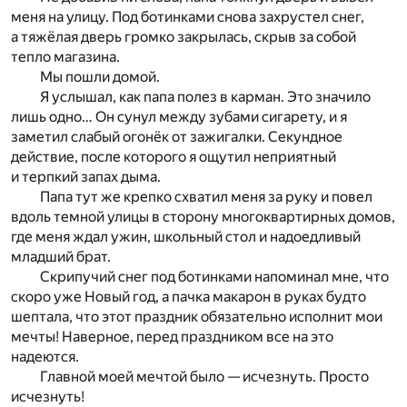
меня на улицу. Под ботинками снова захрустел снег,
а тяжёлая дверь громко закрылась, скрыв за собой
тепло магазина.
Мы пошли домой.
Я услышал, как папа полез в карман. Это значило
лишь одно… Он сунул между зубами сигарету, и я
заметил слабый огонёк от зажигалки. Секундное
действие, после которого я ощутил неприятный
и терпкий запах дыма.
Папа тут же крепко схватил меня за руку и повел
вдоль темной улицы в сторону многоквартирных домов,
где меня ждал ужин, школьный стол и надоедливый
младший брат.
Скрипучий снег под ботинками напоминал мне, что
скоро уже Новый год, а пачка макарон в руках будто
шептала, что этот праздник обязательно исполнит мои
мечты! Наверное, перед праздником все на это
надеются.
Главной моей мечтой было — исчезнуть. Просто
исчезнуть!