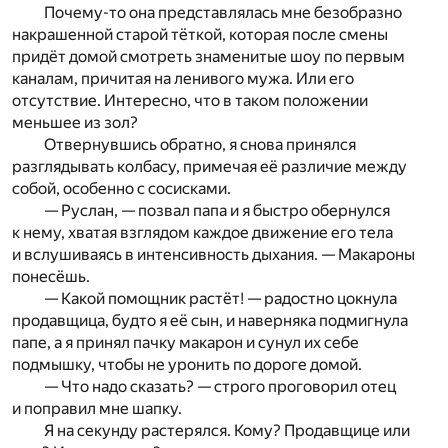
Почему-то она представлялась мне безобразно
накрашенной старой тёткой, которая после смены
придёт домой смотреть знаменитые шоу по первым
каналам, причитая на ленивого мужа. Или его
отсутствие. Интересно, что в таком положении
меньшее из зол?
Отвернувшись обратно, я снова принялся
разглядывать колбасу, примечая её различие между
собой, особенно с сосисками.
— Руслан, — позвал папа и я быстро обернулся
к нему, хватая взглядом каждое движение его тела
и вслушиваясь в интенсивность дыхания. — Макароны
понесёшь.
— Какой помощник растёт! — радостно цокнула
продавщица, будто я её сын, и наверняка подмигнула
папе, а я принял пачку макарон и сунул их себе
подмышку, чтобы не уронить по дороге домой.
— Что надо сказать? — строго проговорил отец
и поправил мне шапку.
Я на секунду растерялся. Кому? Продавщице или