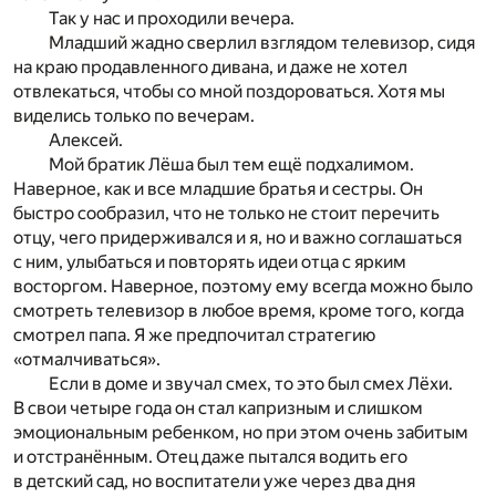
Так у нас и проходили вечера.
Младший жадно сверлил взглядом телевизор, сидя
на краю продавленного дивана, и даже не хотел
отвлекаться, чтобы со мной поздороваться. Хотя мы
виделись только по вечерам.
Алексей.
Мой братик Лёша был тем ещё подхалимом.
Наверное, как и все младшие братья и сестры. Он
быстро сообразил, что не только не стоит перечить
отцу, чего придерживался и я, но и важно соглашаться
с ним, улыбаться и повторять идеи отца с ярким
восторгом. Наверное, поэтому ему всегда можно было
смотреть телевизор в любое время, кроме того, когда
смотрел папа. Я же предпочитал стратегию
«отмалчиваться».
Если в доме и звучал смех, то это был смех Лёхи.
В свои четыре года он стал капризным и слишком
эмоциональным ребенком, но при этом очень забитым
и отстранённым. Отец даже пытался водить его
в детский сад, но воспитатели уже через два дня