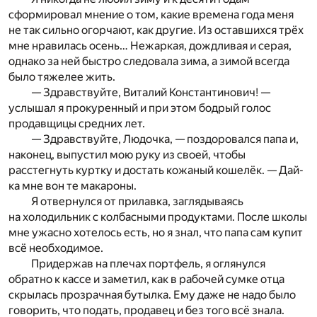
сформировал мнение о том, какие времена года меня
не так сильно огорчают, как другие. Из оставшихся трёх
мне нравилась осень… Нежаркая, дождливая и серая,
однако за ней быстро следовала зима, а зимой всегда
было тяжелее жить.
— Здравствуйте, Виталий Константинович! —
услышал я прокуренный и при этом бодрый голос
продавщицы средних лет.
— Здравствуйте, Людочка, — поздоровался папа и,
наконец, выпустил мою руку из своей, чтобы
расстегнуть куртку и достать кожаный кошелёк. — Дай-
ка мне вон те макароны.
Я отвернулся от прилавка, заглядываясь
на холодильник с колбасными продуктами. После школы
мне ужасно хотелось есть, но я знал, что папа сам купит
всё необходимое.
Придержав на плечах портфель, я оглянулся
обратно к кассе и заметил, как в рабочей сумке отца
скрылась прозрачная бутылка. Ему даже не надо было
говорить, что подать, продавец и без того всё знала.