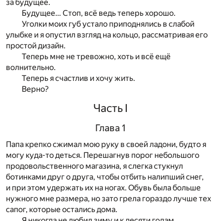
за будущее.
Будущее… Стоп, всё ведь теперь хорошо.
Уголки моих губ устало приподнялись в слабой
улыбке и я опустил взгляд на кольцо, рассматривая его
простой дизайн.
Теперь мне не тревожно, хоть и всё ещё
волнительно.
Теперь я счастлив и хочу жить.
Верно?
Часть I
Глава 1
Папа крепко сжимал мою руку в своей ладони, будто я
могу куда-то деться. Перешагнув порог небольшого
продовольственного магазина, я слегка стукнул
ботинками друг о друга, чтобы отбить налипший снег,
и при этом удержать их на ногах. Обувь была больше
нужного мне размера, но зато грела гораздо лучше тех
сапог, которые остались дома.
Я никогда не любил зиму и к десяти годам