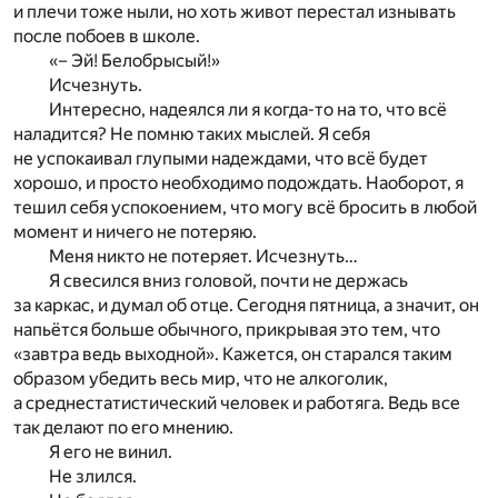
и плечи тоже ныли, но хоть живот перестал изнывать
после побоев в школе.
«– Эй! Белобрысый!»
Исчезнуть.
Интересно, надеялся ли я когда-то на то, что всё
наладится? Не помню таких мыслей. Я себя
не успокаивал глупыми надеждами, что всё будет
хорошо, и просто необходимо подождать. Наоборот, я
тешил себя успокоением, что могу всё бросить в любой
момент и ничего не потеряю.
Меня никто не потеряет. Исчезнуть…
Я свесился вниз головой, почти не держась
за каркас, и думал об отце. Сегодня пятница, а значит, он
напьётся больше обычного, прикрывая это тем, что
«завтра ведь выходной». Кажется, он старался таким
образом убедить весь мир, что не алкоголик,
а среднестатистический человек и работяга. Ведь все
так делают по его мнению.
Я его не винил.
Не злился.