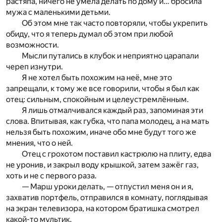
растяпа, ничего не умела делать по дому и… бросила
мужа с маленькими детьми.
Об этом мне так часто повторяли, чтобы укрепить
обиду, что я теперь думал об этом при любой
возможности.
Мысли путались в клубок и неприятно царапали
череп изнутри.
Я не хотел быть похожим на неё, мне это
запрещали, к тому же все говорили, чтобы я был как
отец: сильным, спокойным и целеустремлённым.
Я лишь отмалчивался каждый раз, запоминая эти
слова. Впитывая, как губка, что папа молодец, а на мать
нельзя быть похожим, иначе обо мне будут того же
мнения, что о ней.
Отец с грохотом поставил кастрюлю на плиту, едва
не уронив, и закрыл воду крышкой, затем зажёг газ,
хоть и не с первого раза.
— Марш уроки делать, — отпустил меня он и я,
захватив портфель, отправился в комнату, поглядывая
на экран телевизора, на котором братишка смотрел
какой-то мультик.