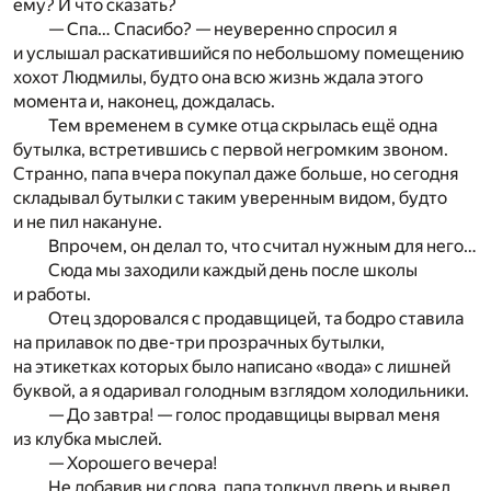
ему? И что сказать?
— Спа… Спасибо? — неуверенно спросил я
и услышал раскатившийся по небольшому помещению
хохот Людмилы, будто она всю жизнь ждала этого
момента и, наконец, дождалась.
Тем временем в сумке отца скрылась ещё одна
бутылка, встретившись с первой негромким звоном.
Странно, папа вчера покупал даже больше, но сегодня
складывал бутылки с таким уверенным видом, будто
и не пил накануне.
Впрочем, он делал то, что считал нужным для него…
Сюда мы заходили каждый день после школы
и работы.
Отец здоровался с продавщицей, та бодро ставила
на прилавок по две-три прозрачных бутылки,
на этикетках которых было написано «вода» с лишней
буквой, а я одаривал голодным взглядом холодильники.
— До завтра! — голос продавщицы вырвал меня
из клубка мыслей.
— Хорошего вечера!
Не добавив ни слова, папа толкнул дверь и вывел