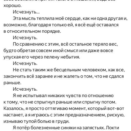
хорошо.
Исчезнуть…
Эта мысль теплила моё сердце, как ни одна другая и,
возможно, благодаря только ей, я всё ещё оставался
в относительном порядке.
Исчезнуть.
По сравнению с этим, всё остальное теряло вес,
будто обретая совсем иной смысл или даже вовсе
упуская его через пелену небытия.
Исчезнуть.
Не стать таким же бесцельным человеком, как все,
закончить всё заранее и не жалеть о том, что не сдался
раньше.
Исчезнуть.
Я не испытывал никаких чувств по отношению
к тому, что не спрыгнул раньше или спрыгну потом.
Казалось, я просто оттягиваю момент, который вот-вот
настанет, а я играюсь с этим предназначением, рискую,
изнываю тупой болью в груди.
Я потёр болезненные синяки на запястьях. Локти