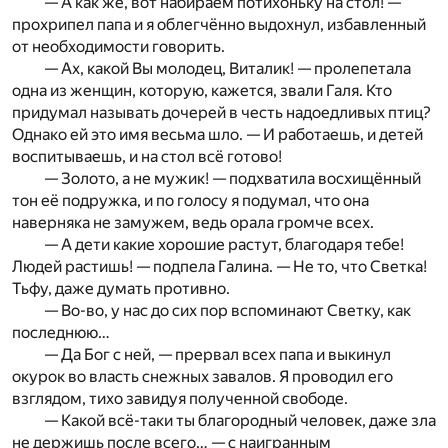
— А как же, вот набираем потихоньку на стол! —
прохрипел папа и я облегчённо выдохнул, избавленный
от необходимости говорить.
— Ах, какой Вы молодец, Виталик! — пролепетала
одна из женщин, которую, кажется, звали Галя. Кто
придумал называть дочерей в честь надоедливых птиц?
Однако ей это имя весьма шло. — И работаешь, и детей
воспитываешь, и на стол всё готово!
— Золото, а не мужик! — подхватила восхищённый
тон её подружка, и по голосу я подумал, что она
наверняка не замужем, ведь орала громче всех.
— А дети какие хорошие растут, благодаря тебе!
Людей растишь! — подпела Галина. — Не то, что Светка!
Тьфу, даже думать противно.
— Во-во, у нас до сих пор вспоминают Светку, как
последнюю…
— Да Бог с ней, — прервал всех папа и выкинул
окурок во власть снежных завалов. Я проводил его
взглядом, тихо завидуя полученной свободе.
— Какой всё-таки ты благородный человек, даже зла
не держишь после всего… — с наигранным