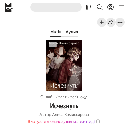
Мәтін
Аудио
Онлайн кітапты тегін оқу
Исчезнуть
Автор
Алиса Комиссарова
Виртуалды баяндаушы қолжетімді