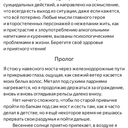
суицидальных действий, а направлено на осмысление,
что всегда есть выход из ситуации, даже если кажется,
что всё потеряно. Любые мысли главного героя
и второстепенных персонажей о нежелании жить, как
и пристрастие к злоупотреблению алкогольными
напитками и курением, вызваны психологическими
проблемами в жизни. Берегите своё здоровье
и приятного чтения!
Пролог
Я стою у навесного моста через железнодорожные пути
и прикрываю глаза, ощущая, как свежий ветер касается
моих белых волос. Металл под сухими ладонями
нагревается, но я продолжаю держаться за ограждение,
вновь и вновь оглядывая рельсы далеко внизу.
Нет ничего сложного, чтобы по старой привычке
пройти по балкам под сам мост и сесть там, как я часто
делал в детстве, но я ещё некоторое время не решаюсь
прервать свои раздумья и пойти дальше.
Весеннее солнце приятно припекает, в воздухе я