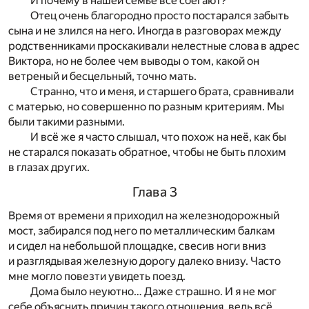
И почему в нашей семье все сбегают?
Отец очень благородно просто постарался забыть
сына и не злился на него. Иногда в разговорах между
родственниками проскакивали нелестные слова в адрес
Виктора, но не более чем выводы о том, какой он
ветреный и бесцельный, точно мать.
Странно, что и меня, и старшего брата, сравнивали
с матерью, но совершенно по разным критериям. Мы
были такими разными.
И всё же я часто слышал, что похож на неё, как бы
не старался показать обратное, чтобы не быть плохим
в глазах других.
Глава 3
Время от времени я приходил на железнодорожный
мост, забирался под него по металлическим балкам
и сидел на небольшой площадке, свесив ноги вниз
и разглядывая железную дорогу далеко внизу. Часто
мне могло повезти увидеть поезд.
Дома было неуютно… Даже страшно. И я не мог
себе объяснить причин такого отношения, ведь всё