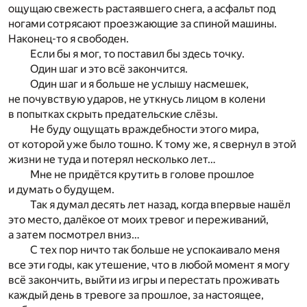
ощущаю свежесть растаявшего снега, а асфальт под
ногами сотрясают проезжающие за спиной машины.
Наконец-то я свободен.
Если бы я мог, то поставил бы здесь точку.
Один шаг и это всё закончится.
Один шаг и я больше не услышу насмешек,
не почувствую ударов, не уткнусь лицом в колени
в попытках скрыть предательские слёзы.
Не буду ощущать враждебности этого мира,
от которой уже было тошно. К тому же, я свернул в этой
жизни не туда и потерял несколько лет…
Мне не придётся крутить в голове прошлое
и думать о будущем.
Так я думал десять лет назад, когда впервые нашёл
это место, далёкое от моих тревог и переживаний,
а затем посмотрел вниз…
С тех пор ничто так больше не успокаивало меня
все эти годы, как утешение, что в любой момент я могу
всё закончить, выйти из игры и перестать проживать
каждый день в тревоге за прошлое, за настоящее,