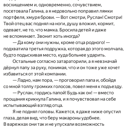
восхищением и, одновременно, сочувствием,
посетовала Галина, а я недовольно поправил лямки
портфеля, хмуря брови. — Вот смотри, Руслан! Смотри!
Твой отец вас поднял на ноги, душу вложил, кормит,
одевает, не то, что мамка. Бросила детей и даже
не вспоминает. Звонит хоть иногда?
— Да кому они нужны, кроме отца родного! —
подхватила третья подружка, которая до этого молчала,
будто подыскивая место, куда больнее ударить.
Остальные согласно затараторили, а я невзначай
дёрнул папу за руку, понимая, что и он тоже уже хочет
избавиться от этой компании.
— Ладно, нам пора, — проговорил папа и, обойдя
со мной толпу громких голосов, повел меня к подъезду.
— Руслан, гордись папой! Будь как он! — вместо
прощания крикнула Галина, и я почувствовал на себе
испытывающий взгляд отца.
Я не поднял головы. Кажется, я даже ниже опустил
глаза, делая вид, что беру макароны удобнее.
В варежках они так и не упускали возможность