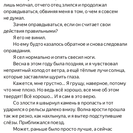
лишь молчал, отчего отец злился и продолжал
оправдываться, обвиняя меня в том, о чем я совсем
не думал.
Зачем оправдываться, если он считает свои
действия правильными?
Я его не винил.
Но ему будто казалось обратное и снова следовали
оправдания.
Я сел нормально и опять свесил ноги.
Весна в этом году была поздняя, и я чувствовал
неприятный холод от ветра, а ещё тёплые лучи солнца,
которые заставляли щурить глаза.
Кажется, мне грустно… Я грущу, наверное, потому
что мне плохо. Но ведь всё хорошо, все мне об этом
твердят! Всё хорошо… И я сам в это верю.
Со злости я швырнул камень в пропасть и тот
ударился о рельсы далеко внизу. Волна ярости прошла
так же резко, как нахлынула, и я вытер подступившие
слёзы. Приближался поезд.
Может, раньше было просто лучше, а сейчас