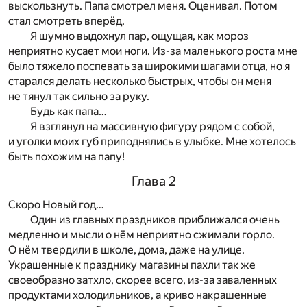
выскользнуть. Папа смотрел меня. Оценивал. Потом
стал смотреть вперёд.
Я шумно выдохнул пар, ощущая, как мороз
неприятно кусает мои ноги. Из-за маленького роста мне
было тяжело поспевать за широкими шагами отца, но я
старался делать несколько быстрых, чтобы он меня
не тянул так сильно за руку.
Будь как папа…
Я взглянул на массивную фигуру рядом с собой,
и уголки моих губ приподнялись в улыбке. Мне хотелось
быть похожим на папу!
Глава 2
Скоро Новый год…
Один из главных праздников приближался очень
медленно и мысли о нём неприятно сжимали горло.
О нём твердили в школе, дома, даже на улице.
Украшенные к празднику магазины пахли так же
своеобразно затхло, скорее всего, из-за заваленных
продуктами холодильников, а криво накрашенные