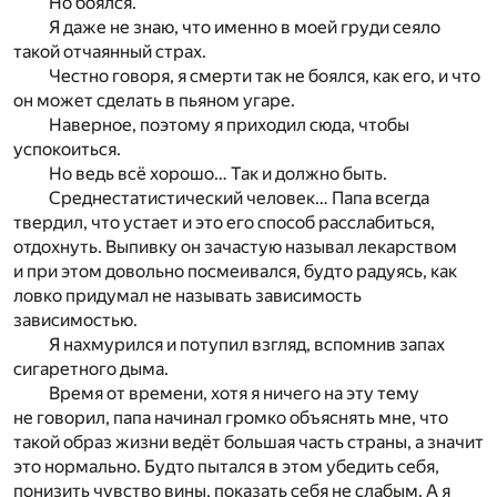
Но боялся.
Я даже не знаю, что именно в моей груди сеяло
такой отчаянный страх.
Честно говоря, я смерти так не боялся, как его, и что
он может сделать в пьяном угаре.
Наверное, поэтому я приходил сюда, чтобы
успокоиться.
Но ведь всё хорошо… Так и должно быть.
Среднестатистический человек… Папа всегда
твердил, что устает и это его способ расслабиться,
отдохнуть. Выпивку он зачастую называл лекарством
и при этом довольно посмеивался, будто радуясь, как
ловко придумал не называть зависимость
зависимостью.
Я нахмурился и потупил взгляд, вспомнив запах
сигаретного дыма.
Время от времени, хотя я ничего на эту тему
не говорил, папа начинал громко объяснять мне, что
такой образ жизни ведёт большая часть страны, а значит
это нормально. Будто пытался в этом убедить себя,
понизить чувство вины, показать себя не слабым. А я