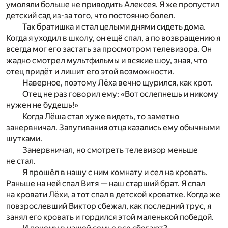
умоляли больше не приводить Алексея. Я же пропустил
детский сад из-за того, что постоянно болел.
Так братишка и стал целыми днями сидеть дома.
Когда я уходил в школу, он ещё спал, а по возвращению я
всегда мог его застать за просмотром телевизора. Он
жадно смотрел мультфильмы и всякие шоу, зная, что
отец придёт и лишит его этой возможности.
Наверное, поэтому Лёха вечно щурился, как крот.
Отец не раз говорил ему: «Вот ослепнешь и никому
нужен не будешь!»
Когда Лёша стал хуже видеть, то заметно
занервничал. Запугивания отца казались ему обычными
шутками.
Занервничал, но смотреть телевизор меньше
не стал.
Я прошёл в нашу с ним комнату и сел на кровать.
Раньше на ней спал Витя — наш старший брат. Я спал
на кровати Лёхи, а тот спал в детской кроватке. Когда же
повзрослевший Виктор сбежал, как последний трус, я
занял его кровать и гордился этой маленькой победой.