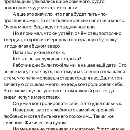
продавщицы улыбались шире обычного, будто
новогоднее чудо может их спасти.
А ещё это значило, что папа будет пить «по-
праздничному». То есть более крепкие напитки и много.
Очень много. Ведь ждут праздничные дни.
Но я понимал, что он устаёт, о чём отец постоянно
твердил, открывая очередную прозрачную бутылку
и поднимая её дном вверх.
Папа заслуживал отдых.
Кто же не заслуживает отдыха?
Рабочие дни были тяжёлыми, а на шее ещё дети. Это
не все могут вытянуть, поэтому я мысленно соглашался
с тем, что папа молодец и старается для нас. Да, пил он
зачастую слишком много, но ведь контролировал себя.
Во всяком случае, уверял в этом каждый раз, когда
видел испуг в моих глазах.
Он умел контролировать себя, а это удел сильных.
Наверное, за это я любил его самой искренней
любовью и хотел быть на него похожим… Таким же
сильным. Физически и духом.
Но меня вечно сравнивали с матерью, будто на мне