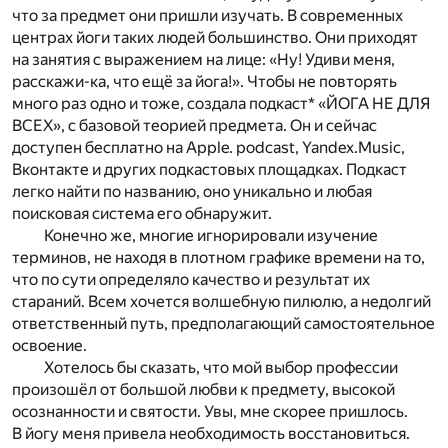
что за предмет они пришли изучать. В современных
центрах йоги таких людей большинство. Они приходят
на занятия с выражением на лице: «Ну! Удиви меня,
расскажи-ка, что ещё за йога!». Чтобы не повторять
много раз одно и тоже, создала подкаст* «ЙОГА НЕ ДЛЯ
ВСЕХ», с базовой теорией предмета. Он и сейчас
доступен бесплатно на Apple. podcast, Yandex.Music,
Вконтакте и других подкастовых площадках. Подкаст
легко найти по названию, оно уникально и любая
поисковая система его обнаружит.
Конечно же, многие игнорировали изучение
терминов, не находя в плотном графике времени на то,
что по сути определяло качество и результат их
стараний. Всем хочется волшебную пилюлю, а недолгий
ответственный путь, предполагающий самостоятельное
освоение.
Хотелось бы сказать, что мой выбор профессии
произошёл от большой любви к предмету, высокой
осознанности и святости. Увы, мне скорее пришлось.
В йогу меня привела необходимость восстановиться.