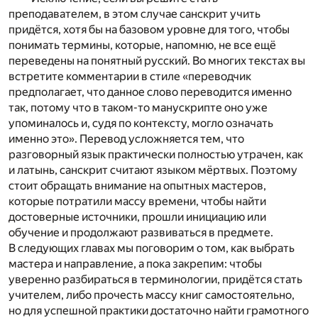
преподавателем, в этом случае санскрит учить
придётся, хотя бы на базовом уровне для того, чтобы
понимать термины, которые, напомню, не все ещё
переведены на понятный русский. Во многих текстах вы
встретите комментарии в стиле «переводчик
предполагает, что данное слово переводится именно
так, потому что в таком-то манускрипте оно уже
упоминалось и, судя по контексту, могло означать
именно это». Перевод усложняется тем, что
разговорный язык практически полностью утрачен, как
и латынь, санскрит считают языком мёртвых. Поэтому
стоит обращать внимание на опытных мастеров,
которые потратили массу времени, чтобы найти
достоверные источники, прошли инициацию или
обучение и продолжают развиваться в предмете.
В следующих главах мы поговорим о том, как выбрать
мастера и направление, а пока закрепим: чтобы
уверенно разбираться в терминологии, придётся стать
учителем, либо прочесть массу книг самостоятельно,
но для успешной практики достаточно найти грамотного