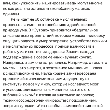
вам, как нужно жить, и цитировать веды могут многие,
но как реально остановить колебания ума, знают
единицы.
Речь идёт не об остановке мыслительных
процессов, а именно о колебаниях и двойственной
природе ума. В «Сутрах» приводится убедительное
описание всех препятствий, которые мешают человеку
ощущать радость и умиротворение; устройства психики
и мыслительных процессов; прямой взаимосвязи
работы ума и состояния здоровья. Знания находят
подтверждение в современных научных кругах.
Наверняка, и вам они встречались. Например, о том, что
мысль — это энергия, а позитивное мышление — ключ
к счастливой жизни. Наука крайне заинтересована
древними йогическими знаниями, существуют
институты по всему миру, которые исследуют: мозг
и условия, влияющие на изменение частоты его
вибраций; чакры* и взгляд на анатомию человека;
техники сосредоточения и работы с подсознанием;
энергию кундалини* и способы взаимодействия с этой