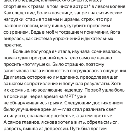
спортивных травм, в том числе артроз* в левом колене.
Как следствие, боли в пояснице, запрет на физические
нагрузки, старые травмы и шрамы, страх, что при
наклоне головы, могу лишь усугубить проблемы
со зрением. Ведь в моём тогдашнем понимании, йога
виделась, как система упражнений и дыхательных
практик.
Больше полугода я читала, изучала, сомневалась,
пока в один прекрасный день тело само не начало
просить «потягушек». Было страшно, поэтому
завязывала глаза и полностью погружалась в ощущения.
Двигалась осторожно и медленно, преодолевая шаг
за шагом сопротивление и получала результаты. Хоть
и скромные, но вселяющие надежду. Первой ушла боль
в пояснице, через время на МРТ* уже
не обнаруживались грыжи. Следующим достижением
было улучшение зрения — глаз стал различать свет
и силуэты, сначала чёрно-белые, а затем цветные.
А самое главное, я снова хотела жить, обрела смысл,
радость, вышла из депрессии. Путь был долгим