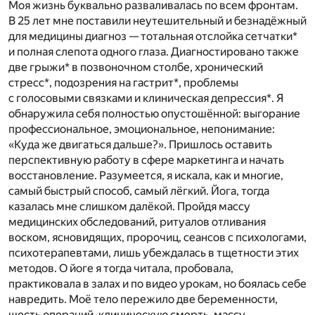
Моя жизнь буквально разваливалась по всем фронтам.
В 25 лет мне поставили неутешительный и безнадёжный
для медицины диагноз — тотальная отслойка сетчатки*
и полная слепота одного глаза. Диагностировано также
две грыжи* в позвоночном столбе, хронический
стресс*, подозрения на гастрит*, проблемы
с голосовыми связками и клиническая депрессия*. Я
обнаружила себя полностью опустошённой: выгорание
профессиональное, эмоциональное, непонимание:
«Куда же двигаться дальше?». Пришлось оставить
перспективную работу в сфере маркетинга и начать
восстановление. Разумеется, я искала, как и многие,
самый быстрый способ, самый лёгкий. Йога, тогда
казалась мне слишком далёкой. Пройдя массу
медицинских обследований, ритуалов отливания
воском, ясновидящих, пророчиц, сеансов с психологами,
психотерапевтами, лишь убеждалась в тщетности этих
методов. О йоге я тогда читала, пробовала,
практиковала в залах и по видео урокам, но боялась себе
навредить. Моё тело пережило две беременности,
шесть операций, клиническую смерть, массу