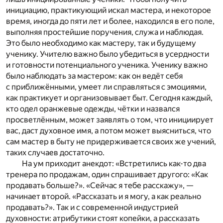
инициацию, практикующий искал мастера, и некоторое
время, иногда до пяти лет и более, находился в его поле,
выполняя простейшие поручения, служа и наблюдая.
Это было необходимо как мастеру, так и будущему
ученику. Учителю важно было убедиться в усердности
и готовности потенциального ученика. Ученику важно
было наблюдать за мастером: как он ведёт себя
с приближёнными, умеет ли справляться с эмоциями,
как практикует и организовывает быт. Сегодня каждый,
кто одел оранжевые одежды, чётки и назвался
просветлённым, может заявлять о том, что инициирует
вас, даст духовное имя, а потом может выясниться, что
сам мастер в быту не придерживается своих же учений,
таких случаев достаточно.
На ум приходит анекдот: «Встретились как-то два
тренера по продажам, один спрашивает другого: «Как
продавать больше?». «Сейчас я тебе расскажу», —
начинает второй. «Рассказать и я могу, а как реально
продавать?». Так и с современной индустрией
духовности: атрибутики стоят копейки, а рассказать