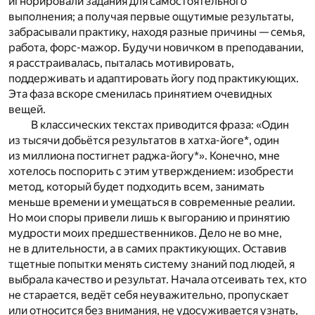
игнорировали задания для самостоятельного
выполнения; а получая первые ощутимые результаты,
забрасывали практику, находя разные причины — семья,
работа, форс-мажор. Будучи новичком в преподавании,
я расстраивалась, пыталась мотивировать,
поддерживать и адаптировать йогу под практикующих.
Эта фаза вскоре сменилась принятием очевидных
вещей.
В классических текстах приводится фраза: «Один
из тысячи добьётся результатов в хатха-йоге*, один
из миллиона постигнет раджа-йогу*». Конечно, мне
хотелось поспорить с этим утверждением: изобрести
метод, который будет подходить всем, занимать
меньше времени и умещаться в современные реалии.
Но мои споры привели лишь к выгоранию и принятию
мудрости моих предшественников. Дело не во мне,
не в длительности, а в самих практикующих. Оставив
тщетные попытки менять систему знаний под людей, я
выбрала качество и результат. Начала отсеивать тех, кто
не старается, ведёт себя неуважительно, пропускает
или относится без внимания, не удосуживается узнать,