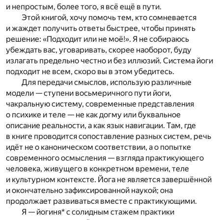
и непростым, более того, я всё ещё в пути.
Этой книгой, хочу помочь тем, кто сомневается
и жаждет получить ответы быстрее, чтобы принять
решение: «Подходит или не моё!». Я не собираюсь
убеждать вас, уговаривать, скорее наоборот, буду
излагать предельно честно и без иллюзий. Система йоги
подходит не всем, скоро вы в этом убедитесь.
Для передачи смыслов, использую различные
модели — ступени восьмеричного пути йоги,
чакральную систему, современные представления
о психике и теле — не как догму или буквальное
описание реальности, а как язык навигации. Там, где
в книге проводится сопоставление разных систем, речь
идёт не о каноническом соответствии, а о попытке
современного осмысления — взгляда практикующего
человека, живущего в конкретном времени, теле
и культурном контексте. Йога не является завершённой
и окончательно зафиксированной наукой; она
продолжает развиваться вместе с практикующими.
Я — йогиня* с солидным стажем практики