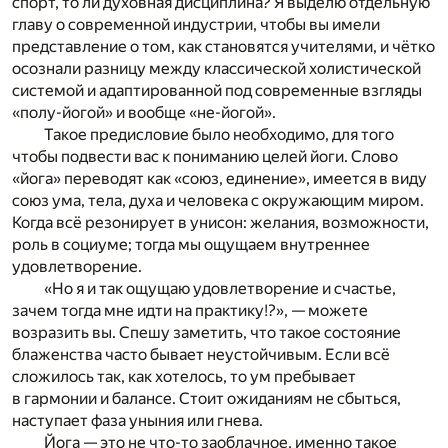
спорт, то ли духовная дисциплина? Я выделю отдельную
главу о современной индустрии, чтобы вы имели
представление о том, как становятся учителями, и чётко
осознали разницу между классической холистической
системой и адаптированной под современные взгляды
«полу-йогой» и вообще «не-йогой».
Такое предисловие было необходимо, для того
чтобы подвести вас к пониманию целей йоги. Слово
«йога» переводят как «союз, единение», имеется в виду
союз ума, тела, духа и человека с окружающим миром.
Когда всё резонирует в унисон: желания, возможности,
роль в социуме; тогда мы ощущаем внутреннее
удовлетворение.
«Но я и так ощущаю удовлетворение и счастье,
зачем тогда мне идти на практику!?», — можете
возразить вы. Спешу заметить, что такое состояние
блаженства часто бывает неустойчивым. Если всё
сложилось так, как хотелось, то ум пребывает
в гармонии и балансе. Стоит ожиданиям не сбыться,
наступает фаза уныния или гнева.
Йога — это не что-то заоблачное, именно такое