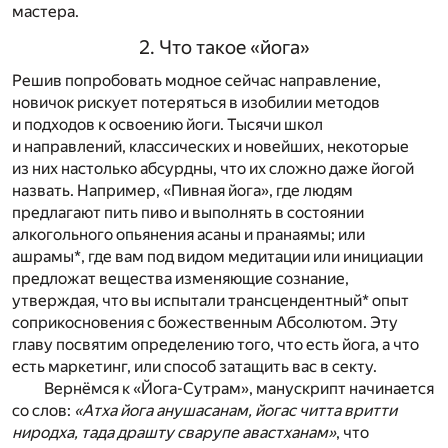
мастера.
2. Что такое «йога»
Решив попробовать модное сейчас направление,
новичок рискует потеряться в изобилии методов
и подходов к освоению йоги. Тысячи школ
и направлений, классических и новейших, некоторые
из них настолько абсурдны, что их сложно даже йогой
назвать. Например, «Пивная йога», где людям
предлагают пить пиво и выполнять в состоянии
алкогольного опьянения асаны и пранаямы; или
ашрамы*, где вам под видом медитации или инициации
предложат вещества изменяющие сознание,
утверждая, что вы испытали трансцендентный* опыт
соприкосновения с божественным Абсолютом. Эту
главу посвятим определению того, что есть йога, а что
есть маркетинг, или способ затащить вас в секту.
Вернёмся к «Йога-Сутрам», манускрипт начинается
со слов:
«Атха йога анушасанам, йогас читта вритти
ниродха, тада драшту сварупе авастханам»
, что