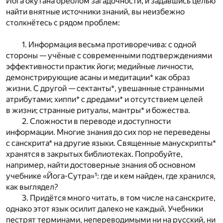
Йога окутана ореолом загадочности, и задавшись целью
найти внятные источники знаний, вы неизбежно
столкнётесь с рядом проблем:
1. Информация весьма противоречива: с одной
стороны — учёные с современными подтверждениями
эффективности практик йоги; медийные личности,
демонстрирующие асаны и медитации* как образ
жизни. С другой — сектанты*, увешанные странными
атрибутами; хиппи* с дредами* и отсутствием целей
в жизни; странные ритуалы, мантры* и божества.
2. Сложности в переводе и доступности
информации. Многие знания до сих пор не переведены
с санскрита* на другие языки. Священные манускрипты*
хранятся в закрытых библиотеках. Попробуйте,
например, найти достоверные знания об основном
учебнике «Йога-Сутра»¹: где и кем найден, где хранился,
как выглядел?
3. Придётся много читать, в том числе на санскрите,
однако этот язык осилит далеко не каждый. Учебники
пестрят терминами, непереводимыми ни на русский, ни