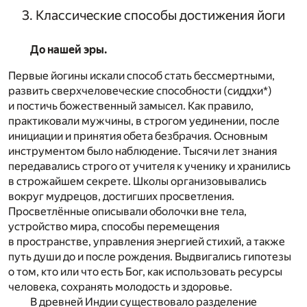
3. Классические способы достижения йоги
До нашей эры.
Первые йогины искали способ стать бессмертными,
развить сверхчеловеческие способности (сиддхи*)
и постичь божественный замысел. Как правило,
практиковали мужчины, в строгом уединении, после
инициации и принятия обета безбрачия. Основным
инструментом было наблюдение. Тысячи лет знания
передавались строго от учителя к ученику и хранились
в строжайшем секрете. Школы организовывались
вокруг мудрецов, достигших просветления.
Просветлённые описывали оболочки вне тела,
устройство мира, способы перемещения
в пространстве, управления энергией стихий, а также
путь души до и после рождения. Выдвигались гипотезы
о том, кто или что есть Бог, как использовать ресурсы
человека, сохранять молодость и здоровье.
В древней Индии существовало разделение