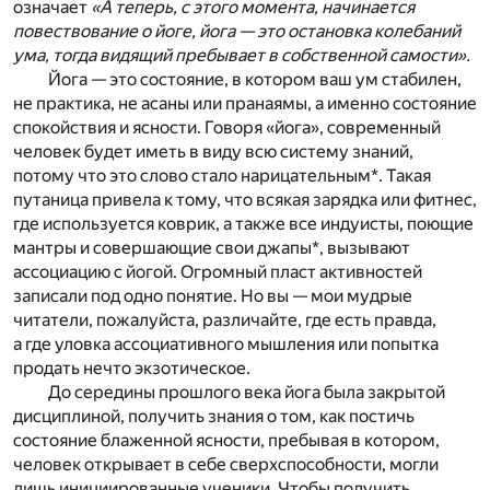
означает
«А теперь, с этого момента, начинается
повествование о йоге, йога — это остановка колебаний
ума, тогда видящий пребывает в собственной самости».
Йога — это состояние, в котором ваш ум стабилен,
не практика, не асаны или пранаямы, а именно состояние
спокойствия и ясности. Говоря «йога», современный
человек будет иметь в виду всю систему знаний,
потому что это слово стало нарицательным*. Такая
путаница привела к тому, что всякая зарядка или фитнес,
где используется коврик, а также все индуисты, поющие
мантры и совершающие свои джапы*, вызывают
ассоциацию с йогой. Огромный пласт активностей
записали под одно понятие. Но вы — мои мудрые
читатели, пожалуйста, различайте, где есть правда,
а где уловка ассоциативного мышления или попытка
продать нечто экзотическое.
До середины прошлого века йога была закрытой
дисциплиной, получить знания о том, как постичь
состояние блаженной ясности, пребывая в котором,
человек открывает в себе сверхспособности, могли
лишь инициированные ученики. Чтобы получить