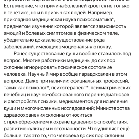
Есть мнение, что причина болезней кроется не только
в генетике, но и в привычках людей. Например,
прикладная медицинская наука психосоматика*,
предметом изучения которой является зависимость
эмоций и болевых симптомов в физическом теле,
убедительно доказала существование ряда
заболеваний, имеющих эмоциональную почву.
Ранее существование души вообще ставилось под
вопрос. Многие работники медицины до сих пор
склонны игнорировать психическое состояние
человека. Научный мир вообще парадоксален в этом
вопросе. Даже при наличии: официальных профессий,
таких как психолог*, психотерапевт*, психиатрических
лечебниц и научно-обоснованного перечня диагнозов
и расстройств психики, медикаментов для исцеления
души и многочисленных исследований; Министерства
здравоохранения склонны относиться
с пренебрежением к охране душевного спокойствия,
развитию культуры и осознанности. Что удивляет ещё
больше, так это то, что человека до сих пор склонны