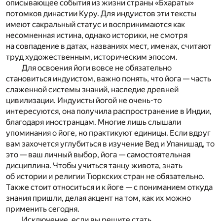
описывающее события из жизни страны «Бхараты»
потомков династии Куру. Для индуистов эти тексты
имеют сакральный статус и воспринимаются как
несомненная истина, однако историки, не смотря
на совпадение в датах, названиях мест, именах, считают
труд художественным, историческим эпосом.
Для освоения йоги вовсе не обязательно
становиться индуистом, важно понять, что йога — часть
слаженной системы знаний, наследие древней
цивилизации. Индуисты йогой не очень-то
интересуются, она получила распространение в Индии,
благодаря иностранцам. Многие лишь слышали
упоминания о йоге, но практикуют единицы. Если вдруг
вам захочется углубиться в изучение Вед и Упанишад, то
это — ваш личный выбор, йога — самостоятельная
дисциплина. Чтобы учиться танцу живота, знать
об истории и религии Тюркских стран не обязательно.
Также стоит относиться и к йоге — с пониманием откуда
знания пришли, делая акцент на том, как их можно
применить сегодня.
Исключение, если вы решите стать