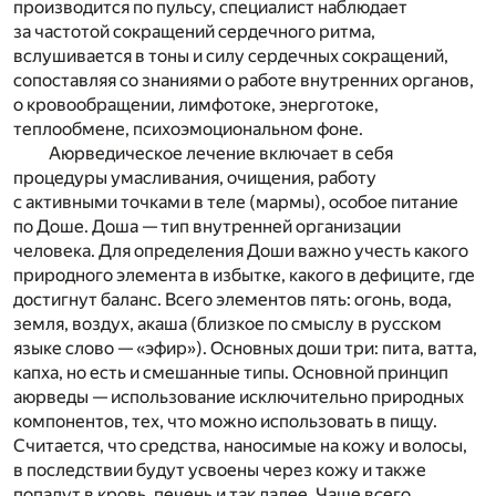
производится по пульсу, специалист наблюдает
за частотой сокращений сердечного ритма,
вслушивается в тоны и силу сердечных сокращений,
сопоставляя со знаниями о работе внутренних органов,
о кровообращении, лимфотоке, энерготоке,
теплообмене, психоэмоциональном фоне.
Аюрведическое лечение включает в себя
процедуры умасливания, очищения, работу
с активными точками в теле (мармы), особое питание
по Доше. Доша — тип внутренней организации
человека. Для определения Доши важно учесть какого
природного элемента в избытке, какого в дефиците, где
достигнут баланс. Всего элементов пять: огонь, вода,
земля, воздух, акаша (близкое по смыслу в русском
языке слово — «эфир»). Основных доши три: пита, ватта,
капха, но есть и смешанные типы. Основной принцип
аюрведы — использование исключительно природных
компонентов, тех, что можно использовать в пищу.
Считается, что средства, наносимые на кожу и волосы,
в последствии будут усвоены через кожу и также
попадут в кровь, печень и так далее. Чаще всего