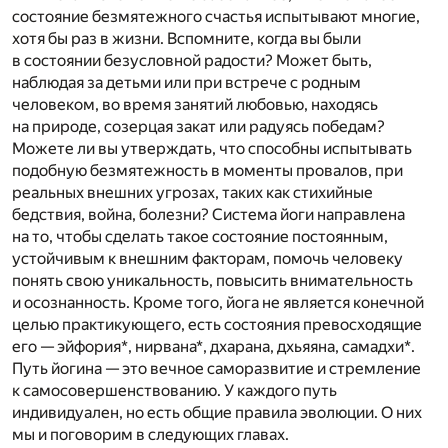
состояние безмятежного счастья испытывают многие,
хотя бы раз в жизни. Вспомните, когда вы были
в состоянии безусловной радости? Может быть,
наблюдая за детьми или при встрече с родным
человеком, во время занятий любовью, находясь
на природе, созерцая закат или радуясь победам?
Можете ли вы утверждать, что способны испытывать
подобную безмятежность в моменты провалов, при
реальных внешних угрозах, таких как стихийные
бедствия, война, болезни? Система йоги направлена
на то, чтобы сделать такое состояние постоянным,
устойчивым к внешним факторам, помочь человеку
понять свою уникальность, повысить внимательность
и осознанность. Кроме того, йога не является конечной
целью практикующего, есть состояния превосходящие
его — эйфория*, нирвана*, дхарана, дхьяяна, самадхи*.
Путь йогина — это вечное саморазвитие и стремление
к самосовершенствованию. У каждого путь
индивидуален, но есть общие правила эволюции. О них
мы и поговорим в следующих главах.