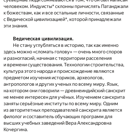
человеком. Индуисты* склонны причислять Патанджали
к божествам, как и все остальные личности, связанные
с Ведической цивилизацией*, которой принадлежали
эти знания.
Ведическая цивилизация.
Не стану углубляться в историю, так как именно
здесь можно «сломать голову» — очень много споров
и разногласий, начиная с территории расселения
и времени существования. Технологии строительства,
культура этого народа и происхождение являются
предметом изучения историков, археологов,
антропологов и других ученых по всему миру. Язык,
на котором они говорили — древнеиндийский санскрит
не менее интересен для учёных. Изучением санскрита
заняты серьёзные институты по всему миру. Одним
из авторитетных преподавателей санскрита является
филолог и составитель обучающих программ для
высших учебных заведений Вера Александровна
Кочергина.