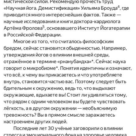
мистической силой. Рекомендую прочесть труд
4
«Научная йога. Демистификация» Уильяма Броуда
, где
приводится много интереснейших фактов. Также —
научные исследования и книги доктора-кардиолога
5
Артёма Фролова
, основавшего Институт Йогатерапии
в Российской Федерации.
Многое из того, что считалось философским
бредом, сейчас становится обыденностью. Например,
утверждения йогов о влиянии внешней среды,
отражённое в термине «рнанубандха»*. Сейчас наука
говорит о микробиоме*. Понятия идентичны и означают,
что всё, к чему вы прикасаетесь и что употребляете
внутрь, становится частью вас. Поэтому следует быть
бдительным к окружению, ведь то, что выдыхают
окружающие, вдыхаете вы! Стоит ли удивляться тому,
что рядом с одним человеком вы будете чувствовать
лёгкость, а в другом окружении — необъяснимую
тревожность? Вы в прямом смысле заражаетесь
настроением других людей.
Последние лет 30 учёные заговорили о влиянии
стресса и эмоционального фона на здоровье человека.