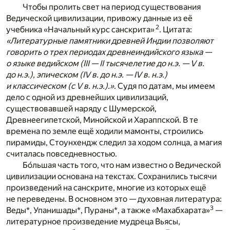
Чтобы пролить свет на период существования
Ведической цивилизации, привожу данные из её
2
учебника «Начальный курс санскрита»
. Цитата:
«Литературные памятники древней Индии позволяют
говорить о трех периодах древнеиндийского языка —
о языке ведийском (III — II тысячелетие до н.э. — V в.
до н.э.), эпическом (IV в. до н.э. — IV в. н.э.)
и классическом (с V в. н.э.).»
. Судя по датам, мы имеем
дело с одной из древнейших цивилизаций,
существовавшей наряду с Шумерской,
Древнеегипетской, Минойской и Хараппской. В те
времена по земле ещё ходили мамонты, строились
пирамиды, Стоунхендж следил за ходом солнца, а магия
считалась повседневностью.
Бо́льшая часть того, что нам известно о Ведической
цивилизации основана на текстах. Сохранились тысячи
произведений на санскрите, многие из которых ещё
не переведены. В основном это — духовная литература:
3
Веды*, Упанишады*, Пураны*, а также «Махабхарата»
—
литературное произведение мудреца Вьясы,