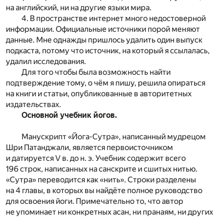
на английский, ни на другие языки мира.
4. В пространстве интернет много недостоверной
информации. Официальные источники порой меняют
данные. Мне однажды пришлось удалить один выпуск
подкаста, потому что источник, на который я ссылалась,
удалил исследования.
Для того чтобы была возможность найти
подтверждение тому, о чём я пишу, решила опираться
на книги и статьи, опубликованные в авторитетных
издательствах.
Основной учебник йогов.
Манускрипт «Йога-Сутра», написанный мудрецом
Шри Патанджали, является первоисточником
и датируется V в. до н. э. Учебник содержит всего
196 строк, написанных на санскрите и сшитых нитью.
«Сутра» переводится как «нить». Строки разделены
на 4 главы, в которых вы найдёте полное руководство
для освоения йоги. Примечательно то, что автор
не упоминает ни конкретных асан, ни пранаям, ни других