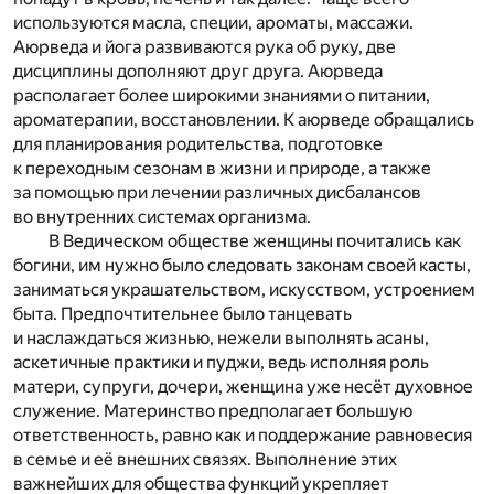
используются масла, специи, ароматы, массажи.
Аюрведа и йога развиваются рука об руку, две
дисциплины дополняют друг друга. Аюрведа
располагает более широкими знаниями о питании,
ароматерапии, восстановлении. К аюрведе обращались
для планирования родительства, подготовке
к переходным сезонам в жизни и природе, а также
за помощью при лечении различных дисбалансов
во внутренних системах организма.
В Ведическом обществе женщины почитались как
богини, им нужно было следовать законам своей касты,
заниматься украшательством, искусством, устроением
быта. Предпочтительнее было танцевать
и наслаждаться жизнью, нежели выполнять асаны,
аскетичные практики и пуджи, ведь исполняя роль
матери, супруги, дочери, женщина уже несёт духовное
служение. Материнство предполагает большую
ответственность, равно как и поддержание равновесия
в семье и её внешних связях. Выполнение этих
важнейших для общества функций укрепляет