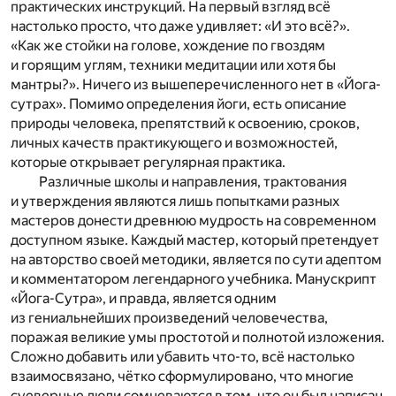
практических инструкций. На первый взгляд всё
настолько просто, что даже удивляет: «И это всё?».
«Как же стойки на голове, хождение по гвоздям
и горящим углям, техники медитации или хотя бы
мантры?». Ничего из вышеперечисленного нет в «Йога-
сутрах». Помимо определения йоги, есть описание
природы человека, препятствий к освоению, сроков,
личных качеств практикующего и возможностей,
которые открывает регулярная практика.
Различные школы и направления, трактования
и утверждения являются лишь попытками разных
мастеров донести древнюю мудрость на современном
доступном языке. Каждый мастер, который претендует
на авторство своей методики, является по сути адептом
и комментатором легендарного учебника. Манускрипт
«Йога-Сутра», и правда, является одним
из гениальнейших произведений человечества,
поражая великие умы простотой и полнотой изложения.
Сложно добавить или убавить что-то, всё настолько
взаимосвязано, чётко сформулировано, что многие
суеверные люди сомневаются в том, что он был написан