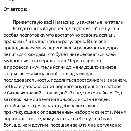
От автора:
Приветствую вас! Намаскар, уважаемые читатели!
Когда-то, я была уверена, что для йоги* не нужна
особая подготовка, что достаточно освоить асаны*,
пранаямы* и выполнять их регулярно. В начале
преподавания меня переполняла решимость щедро
делиться с каждым, кто будет интересоваться всей
мудростью, что обрела сама. Через пару лет
в профессии «учитель йоги» до меня дошло важное
открытие — я могу подобрать идеальную
последовательность, поделиться состоянием и знанием,
но! Если у человека нет верного внутреннего настроя
и базовых знаний — он не добьётся успехов в йоге. Год
за годом на мои занятия приходили сотни людей,
а стабильного результата добивались лишь
практикующие с определённым набором качеств. Меня
поражало, что те, кому, забота о себе нужна была
больше, чем другим: посещали занятия не регулярно;