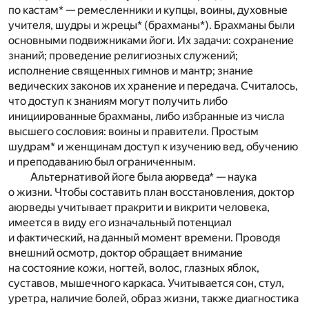
по кастам* — ремесленники и купцы, воины, духовные
учителя, шудры и жрецы* (брахманы*). Брахманы были
основными подвижниками йоги. Их задачи: сохранение
знаний; проведение религиозных служений;
исполнение священных гимнов и мантр; знание
ведических законов их хранение и передача. Считалось,
что доступ к знаниям могут получить либо
инициированные брахманы, либо избранные из числа
высшего сословия: воины и правители. Простым
шудрам* и женщинам доступ к изучению вед, обучению
и преподаванию был ограниченным.
Альтернативой йоге была аюрведа* — наука
о жизни. Чтобы составить план восстановления, доктор
аюрведы учитывает пракрити и викрити человека,
имеется в виду его изначальный потенциал
и фактический, на данный момент времени. Проводя
внешний осмотр, доктор обращает внимание
на состояние кожи, ногтей, волос, глазных яблок,
суставов, мышечного каркаса. Учитывается сон, стул,
уретра, наличие болей, образ жизни, также диагностика