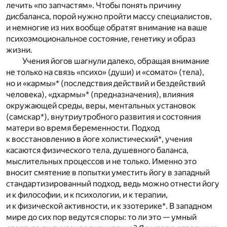
лечить «по запчастям». Чтобы понять причину
дисбаланса, порой нужно пройти массу специалистов,
и немногие из них вообще обратят внимание на ваше
психоэмоциональное состояние, генетику и образ
жизни.
Учения йогов шагнули далеко, обращая внимание
не только на связь «психо» (души) и «сомато» (тела),
но и «кармы»* (последствия действий и бездействий
человека), «дхармы»* (предназначения), влияния
окружающей среды, веры, ментальных установок
(самскар*), внутриутробного развития и состояния
матери во время беременности. Подход
к восстановлению в йоге холистический*, учения
касаются физического тела, душевного баланса,
мыслительных процессов и не только. Именно это
вносит смятение в попытки уместить йогу в западный
стандартизированный подход, ведь можно отнести йогу
и к философии, и к психологии, и к терапии,
и к физической активности, и к эзотерике*. В западном
мире до сих пор ведутся споры: то ли это — умный