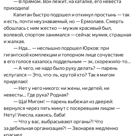
— В прямом. Вон лежит, на каталке, его невеста
приходила!
Капитан быстро подошел и откинул простынь — так
и есть, почти неузнаваемый, но — Ермолаев. Смерть
обошлась с ним жестко — мужик красивый был,
волевой, спортом занимался — сейчас мумия, страшная
и жалкая.
— Нда… — неслышно подошел Юрков: при
гигантской комплекции и топорном лице сочувствие
в его голосе казалось поддельным — эк, скорежило-то…
— А чего, не надо было руку делать? — парень
испугался — Это, что-ль, крутой кто? Так я мигом
приделаю!
— Нет у него никого: ни жены, ни детей, ни
невесты… Где рука? Родная?
— Ща! Мигом! — парень выбежал из дверей:
вернулся через пять минут с посеревшим лицом —
Нету! Унесла, кажись, баба!
— Что у вас, выбрасывают органы?! Что
за дебильная организация?! — Звонарев медленно
краснел.