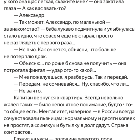
у кого она щас легкая, скажите мне? — она закатила
глаза — А как вас звать-то?
— Александр.
— Так может, Александр, по маленькой —
за знакомство? — баба лукаво подмигнула и улыбнулась:
стало видно, что совсем еще не старая, просто
не разглядеть с первого раза…
— Не пью. Как очнется, объясни, что больше
не потерплю драк.
— Объясню… по роже б снова не получить — она
потрогала фингал — удар ого-го какой…
— Мне пожалуешься, я разберусь. Так и передай.
— Передам, не сомневайся… Ну, спасибо, что ли…
— Не за что.
Капитан вернулся в квартиру. Всегда невольно
жалел таких — было непонятное понимание, будто что-
то общее есть. Менталитет, наверное — в России всегда
сочувствовали пьяницам: нормальному и десяти копеек
не простят, а «синяку» и бутылку в долг дадут. Страна
контрастов.
Глянул на часы — половина девятого, пора