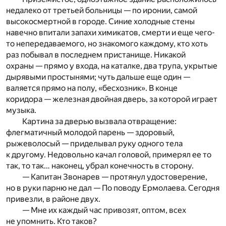
недалеко от третьей больницы — по иронии, самой
высокосмертной в городе. Синие холодные стены
навечно впитали запахи химикатов, смерти и еще чего-
то непередаваемого, но знакомого каждому, кто хоть
раз побывал в последнем пристанище. Никакой
охраны — прямо у входа, на каталке, два трупа, укрытые
дырявыми простынями; чуть дальше еще один —
валяется прямо на полу, «бесхозник». В конце
коридора — железная двойная дверь, за которой играет
музыка.
Картина за дверью вызвала отвращение:
флегматичный молодой парень — здоровый,
рыжеволосый — приделывал руку одного тела
к другому. Недовольно качал головой, примерял ее то
так, то так… наконец, убрал конечность в сторону.
— Капитан Звонарев — протянул удостоверение,
но в руки парню не дал — По поводу Ермолаева. Сегодня
привезли, в районе двух.
— Мне их каждый час привозят, оптом, всех
не упомнить. Кто таков?