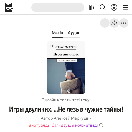
Мәтін
Аудио
Онлайн кітапты тегін оқу
Игры двуликих. …Не лезь в чужие тайны!
Автор
Алексей Меркушин
Виртуалды баяндаушы қолжетімді