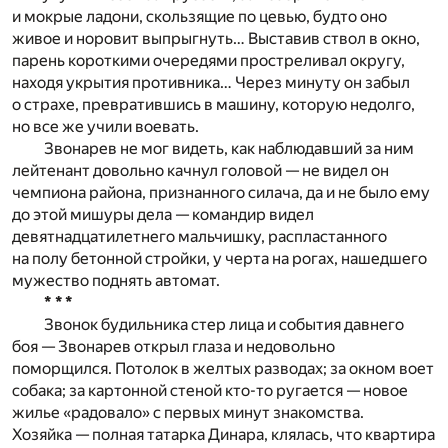
и мокрые ладони, скользящие по цевью, будто оно
живое и норовит выпрыгнуть… Выставив ствол в окно,
парень короткими очередями простреливал округу,
находя укрытия противника… Через минуту он забыл
о страхе, превратившись в машину, которую недолго,
но все же учили воевать.
Звонарев не мог видеть, как наблюдавший за ним
лейтенант довольно качнул головой — не видел он
чемпиона района, признанного силача, да и не было ему
до этой мишуры дела — командир видел
девятнадцатилетнего мальчишку, распластанного
на полу бетонной стройки, у черта на рогах, нашедшего
мужество поднять автомат.
* * *
Звонок будильника стер лица и события давнего
боя — Звонарев открыл глаза и недовольно
поморщился. Потолок в желтых разводах; за окном воет
собака; за картонной стеной кто-то ругается — новое
жилье «радовало» с первых минут знакомства.
Хозяйка — полная татарка Динара, клялась, что квартира