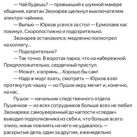
— Чай будешь? — привыкший к шумной манере
общения, капитан Звонарев щелкнул выключателем
электро-чайника.
— Выпью — Юрков уселся за стол — Ермолаев нас
покинул. Скоропостижно и подозрительно.
Звонарев остановился, медленно посмотрел
на коллегу…
— Подозрительно?
— Так точно. В воротах парка, что на набережной.
Предположительно, сердечный приступ.
— Может, и впрямь… Хорошо бы сам!
— Надо в морг ехать, смотреть — Юрков взял
протянутую чашку — но Пушок икру мечет и, конечно,
на нас.
Пушок — начальник следственного отдела
Пушенков — из всех сотрудников больше всех не любил
Звонарева: самоуверенный до наглости «следак»
выводил подполковника из себя и, что больше всего
злило, никак повлиять на него не удавалось —
раскрытые дела, один за другим, еженедельно