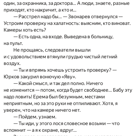
один, за охранника, за доктора… А люди, знаете, разные
приходят, кто накричит, а кто и…
— Расстрел надо бы… — Звонарев отвернулся —
Устроим проверку на халатность: выясним, кто виноват.
Камеры хоть есть?
— Есть одна, на входе. Выведена в больницу,
на пульт.
Не прощаясь, следователи вышли
и с удовольствием втянули грудью чистый летний
воздух.
— Ты и впрямь хочешь устроить проверку? —
Юрков закурил вонючую «Яву».
— Какой смысл, и так дел полно. Ничего
не изменится — потом, когда будет свободнее… Бабу эту
надо ловить! Ерема был безумным, местами
неприятным, но за это руки не отпиливают. Хотя, я
уверен, что на камере ничего нет.
— Пойдем, узнаем.
— Ты иди, у этого лося словесное возьми — что
вспомнит — а я к охране, вдруг…