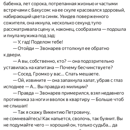
бабенка, лет сорока, потрепанная жизнью и частыми
встречами с Бахусом: на ее скуле красовался здоровый,
набирающий цвета синяк. Увидев поверженного
сожителя, она икнула, несколько секунд тупо
рассматривала сцену и, наконец, сообразила — подошла
и пнула мужика под зад:
— У, гад! Поделом тебе!
— Отойди — Звонарев оттолкнул ее обратно
к двери.
— А вы, собственно, кто? — она подозрительно
уставилась на капитана — Почему бесчинствуете?
— Сосед. Громко у вас… Спать мешаете.
— Ой, извините — она запахнула халат, убрав с глаз
исподнее — А… Вы правда из милиции?
— Правда — Звонарев примерился, взял недавнего
противника за ноги и вволок в квартиру — Больше чтоб
не слышал!
— Так я скажу Викентию Петровичу,
не сомневайтесь! Как напьется, сволочь, так буянит. Вы
не подумайте чего — хороший он, только судьба… да