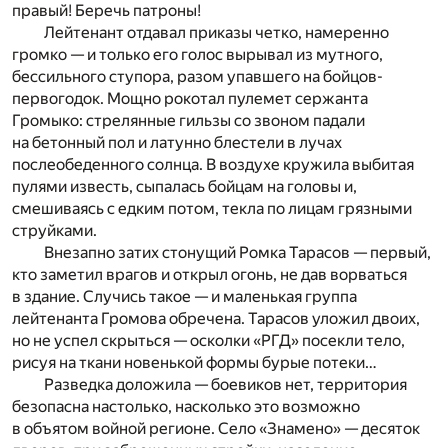
правый! Беречь патроны!
Лейтенант отдавал приказы четко, намеренно
громко — и только его голос вырывал из мутного,
бессильного ступора, разом упавшего на бойцов-
первогодок. Мощно рокотал пулемет сержанта
Громыко: стрелянные гильзы со звоном падали
на бетонный пол и латунно блестели в лучах
послеобеденного солнца. В воздухе кружила выбитая
пулями известь, сыпалась бойцам на головы и,
смешиваясь с едким потом, текла по лицам грязными
струйками.
Внезапно затих стонущий Ромка Тарасов — первый,
кто заметил врагов и открыл огонь, не дав ворваться
в здание. Случись такое — и маленькая группа
лейтенанта Громова обречена. Тарасов уложил двоих,
но не успел скрыться — осколки «РГД» посекли тело,
рисуя на ткани новенькой формы бурые потеки…
Разведка доложила — боевиков нет, территория
безопасна настолько, насколько это возможно
в объятом войной регионе. Село «Знамено» — десяток