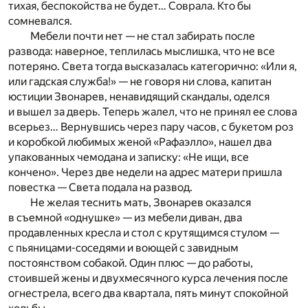
тихая, беспокойства не будет… Соврала. Кто бы
сомневался.
Мебели почти нет — не стал забирать после
развода: наверное, теплилась мыслишка, что не все
потеряно. Света тогда высказалась категорично: «Или я,
или гадская служба!» — не говоря ни слова, капитан
юстиции Звонарев, ненавидящий скандалы, оделся
и вышел за дверь. Теперь жалел, что не принял ее слова
всерьез… Вернувшись через пару часов, с букетом роз
и коробкой любимых женой «Рафаэлло», нашел два
упакованных чемодана и записку: «Не ищи, все
кончено». Через две недели на адрес матери пришла
повестка — Света подала на развод.
Не желая теснить мать, Звонарев оказался
в съемной «однушке» — из мебели диван, два
продавленных кресла и стол с крутящимся стулом —
с пьяницами-соседями и воющей с завидным
постоянством собакой. Один плюс — до работы,
стоившей жены и двухмесячного курса лечения после
огнестрела, всего два квартала, пять минут спокойной