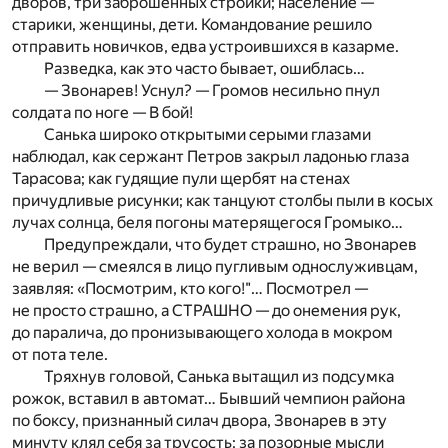
дворов, три заброшенных стройки; население —
старики, женщины, дети. Командование решило
отправить новичков, едва устроившихся в казарме.
Разведка, как это часто бывает, ошиблась…
— Звонарев! Уснул? — Громов несильно пнул
солдата по ноге — В бой!
Санька широко открытыми серыми глазами
наблюдал, как сержант Петров закрыл ладонью глаза
Тарасова; как гудящие пули щербят на стенах
причудливые рисунки; как танцуют столбы пыли в косых
лучах солнца, беля погоны матерящегося Громыко…
Предупреждали, что будет страшно, но Звонарев
не верил — смеялся в лицо пугливым однослуживцам,
заявляя: «Посмотрим, кто кого!"… Посмотрел —
не просто страшно, а СТРАШНО — до онемения рук,
до паралича, до пронизывающего холода в мокром
от пота теле.
Тряхнув головой, Санька вытащил из подсумка
рожок, вставил в автомат… Бывший чемпион района
по боксу, признанный силач двора, Звонарев в эту
минуту клял себя за трусость; за позорные мысли