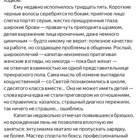
ходьбы.
Ему недавно исполнилось тридцать пять. Короткие
черные волосы серебрятся по бокам; приятное лицо
слегка портят серые, жестко прищуренные глаза;
широкие брови — правая чуть приподнята шрамом,
делая выражение лица ироничным, даже немного
циничным — будто никому не верит: полезное качество
на работе, но создающее проблемы в общении. Рослый,
широкоплечий — капитан неизменно притягивал
женские взгляды, но никогда — пока был женат —
не отвечал взаимностью ни одной представительнице
прекрасного пола. Сама мысль об измене выглядела
кощунственной — со Светой познакомились в школе,
с десятого класса вместе… Она не может иметь детей —
слова врача едва не стали приговором их отношениям,
но справились: казалось, страшный диагноз пережили,
так ничего не страшно… ошиблись.
Капитан недовольно отмечал появившееся брюшко,
но врожденная лень не позволяла вплотную им
заняться: энтузиазма хватало не пропускать зарядку,
не более. Мастер спорта по боксу, профессиональный