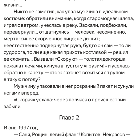
жизни…
Никто не заметил, как упал мужчина в идеальном
костюме: обратили внимание, когда старомодная шляпа,
играя с ветром, унеслась в реку. Заохали, подбежали,
перевернули… отшатнулись — человек, несомненно,
мертв: синее скорченное лицо; не дышит;
неестественно подвернутая рука, будто он сам — то ли
судорога, то ли еще какая прихоть костлявой — решил
ее сломать… Вызвали «Скорую» — толстая докторша
пожала плечами, кинула в пустоту «грузим!» и уселась
обратно в карету — кто ж захочет возиться с трупом
в такую погоду?
Мужчину упаковали в непрозрачный пакет и сунули
ногами вперед.
«Скорая» уехала: через полчаса о происшествии
забыли.
Глава 2
Июнь, 1997 год.
— Саня, Рощин, левый фланг! Копытов, Некрасов —