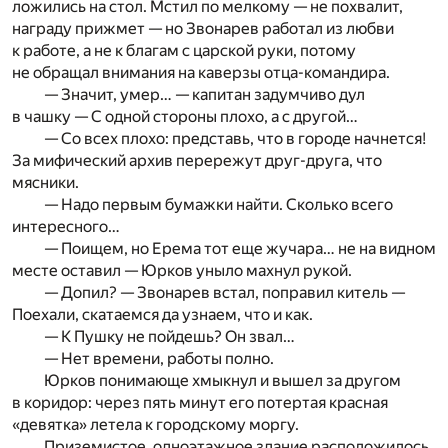
ложились на стол. Мстил по мелкому — не похвалит,
награду прижмет — но Звонарев работал из любви
к работе, а не к благам с царской руки, потому
не обращал внимания на каверзы отца-командира.
— Значит, умер… — капитан задумчиво дул
в чашку — С одной стороны плохо, а с другой…
— Со всех плохо: представь, что в городе начнется!
За мифический архив перережут друг-друга, что
мясники.
— Надо первым бумажки найти. Сколько всего
интересного…
— Поищем, но Ерема тот еще жучара… не на видном
месте оставил — Юрков уныло махнул рукой.
— Допил? — Звонарев встал, поправил китель —
Поехали, скатаемся да узнаем, что и как.
— К Пушку не пойдешь? Он звал…
— Нет времени, работы полно.
Юрков понимающе хмыкнул и вышел за другом
в коридор: через пять минут его потертая красная
«девятка» летела к городскому моргу.
Приземистое, одноэтажное здание расположилось