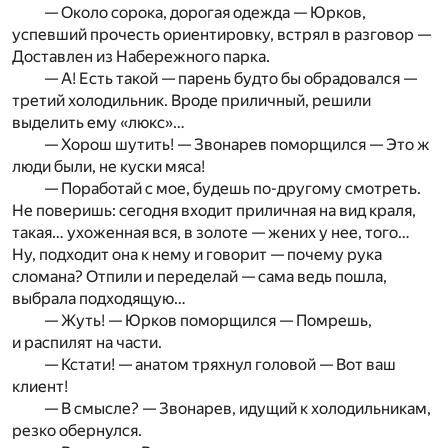
— Около сорока, дорогая одежда — Юрков,
успевший прочесть ориентировку, встрял в разговор —
Доставлен из Набережного парка.
— А! Есть такой — парень будто бы обрадовался —
третий холодильник. Вроде приличный, решили
выделить ему «люкс»…
— Хорош шутить! — Звонарев поморщился — Это ж
люди были, не куски мяса!
— Поработай с мое, будешь по-другому смотреть.
Не поверишь: сегодня входит приличная на вид краля,
такая… ухоженная вся, в золоте — жених у нее, того…
Ну, подходит она к нему и говорит — почему рука
сломана? Отпили и переделай — сама ведь пошла,
выбрала подходящую…
— Жуть! — Юрков поморщился — Помрешь,
и распилят на части.
— Кстати! — анатом тряхнул головой — Вот ваш
клиент!
— В смысле? — Звонарев, идущий к холодильникам,
резко обернулся.