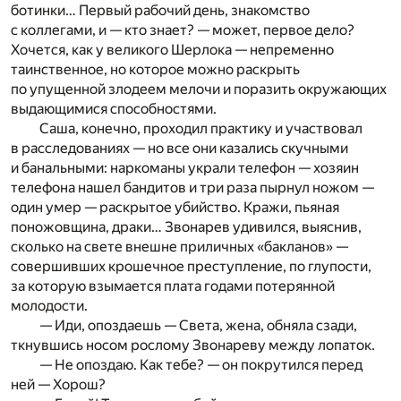
ботинки… Первый рабочий день, знакомство
с коллегами, и — кто знает? — может, первое дело?
Хочется, как у великого Шерлока — непременно
таинственное, но которое можно раскрыть
по упущенной злодеем мелочи и поразить окружающих
выдающимися способностями.
Саша, конечно, проходил практику и участвовал
в расследованиях — но все они казались скучными
и банальными: наркоманы украли телефон — хозяин
телефона нашел бандитов и три раза пырнул ножом —
один умер — раскрытое убийство. Кражи, пьяная
поножовщина, драки… Звонарев удивился, выяснив,
сколько на свете внешне приличных «бакланов» —
совершивших крошечное преступление, по глупости,
за которую взымается плата годами потерянной
молодости.
— Иди, опоздаешь — Света, жена, обняла сзади,
ткнувшись носом рослому Звонареву между лопаток.
— Не опоздаю. Как тебе? — он покрутился перед
ней — Хорош?