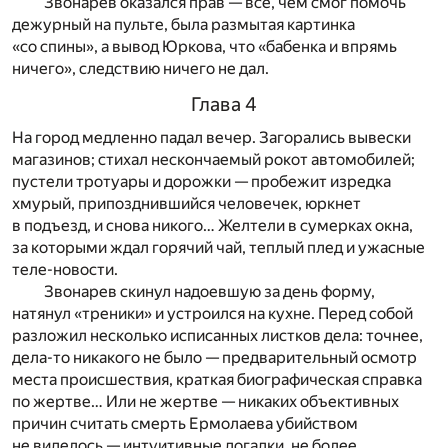
Звонарев оказался прав — все, чем смог помочь
дежурный на пульте, была размытая картинка
«со спины», а вывод Юркова, что «бабенка и впрямь
ничего», следствию ничего не дал.
Глава 4
На город медленно падал вечер. Загорались вывески
магазинов; стихал нескончаемый рокот автомобилей;
пустели тротуары и дорожки — пробежит изредка
хмурый, припозднившийся человечек, юркнет
в подъезд, и снова никого… Желтели в сумерках окна,
за которыми ждал горячий чай, теплый плед и ужасные
теле-новости.
Звонарев скинул надоевшую за день форму,
натянул «треники» и устроился на кухне. Перед собой
разложил несколько исписанных листков дела: точнее,
дела-то никакого не было — предварительный осмотр
места происшествия, краткая биографическая справка
по жертве… Или не жертве — никаких объективных
причин считать смерть Ермолаева убийством
не виделось — интуитивные догадки, не более.