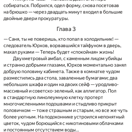
собираться. Побрился, одел форму, снова посетовав
на брюшко — через двадцать минут входил в большие
двойные двери прокуратуры.
Глава 3
— Саня, ты не поверишь, кто попал в холодильник! —
следователь Юрков, ворвавшийся тайфуном в дверь,
махал руками — Теперь будет «спокойная» жизнь!
Двухметровый амбал, с каменным лицом убийцы
и странно добрыми глазами, Юрков моментально занял
добрую половину кабинета. Также в комнатке чудом
разместились два стола, заваленные бумагами; два
небольших шкафа и один на двоих сейф — уродливо-
массивный и советско-зеленый, как аллигатор. Пол
в стандартную линолеумную клетку протерт
многочисленными подошвами и стыдливо прикрыт
половичком — тоже страшным и старым, но все же чуть
более уютным. На подоконнике устроился непонятный
цветок, чудом борющийся с никотиновыми облачками
и постоянным отсутствием воды…