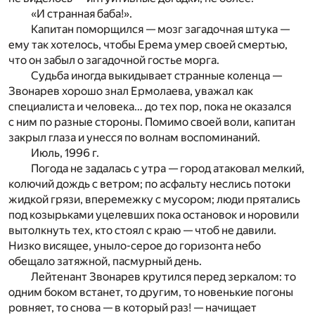
«И странная баба!».
Капитан поморщился — мозг загадочная штука —
ему так хотелось, чтобы Ерема умер своей смертью,
что он забыл о загадочной гостье морга.
Судьба иногда выкидывает странные коленца —
Звонарев хорошо знал Ермолаева, уважал как
специалиста и человека… до тех пор, пока не оказался
с ним по разные стороны. Помимо своей воли, капитан
закрыл глаза и унесся по волнам воспоминаний.
Июль, 1996 г.
Погода не задалась с утра — город атаковал мелкий,
колючий дождь с ветром; по асфальту неслись потоки
жидкой грязи, вперемежку с мусором; люди прятались
под козырьками уцелевших пока остановок и норовили
вытолкнуть тех, кто стоял с краю — чтоб не давили.
Низко висящее, уныло-серое до горизонта небо
обещало затяжной, пасмурный день.
Лейтенант Звонарев крутился перед зеркалом: то
одним боком встанет, то другим, то новенькие погоны
ровняет, то снова — в который раз! — начищает