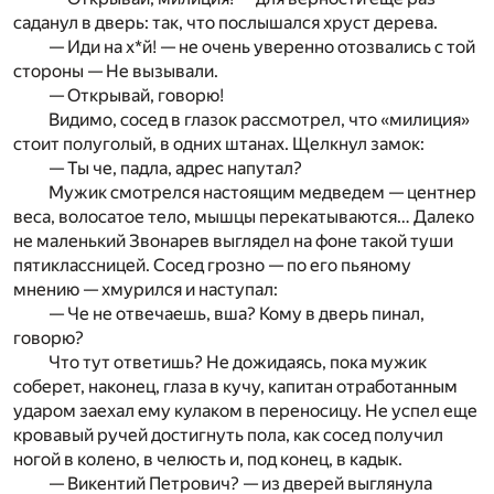
саданул в дверь: так, что послышался хруст дерева.
— Иди на х*й! — не очень уверенно отозвались с той
стороны — Не вызывали.
— Открывай, говорю!
Видимо, сосед в глазок рассмотрел, что «милиция»
стоит полуголый, в одних штанах. Щелкнул замок:
— Ты че, падла, адрес напутал?
Мужик смотрелся настоящим медведем — центнер
веса, волосатое тело, мышцы перекатываются… Далеко
не маленький Звонарев выглядел на фоне такой туши
пятиклассницей. Сосед грозно — по его пьяному
мнению — хмурился и наступал:
— Че не отвечаешь, вша? Кому в дверь пинал,
говорю?
Что тут ответишь? Не дожидаясь, пока мужик
соберет, наконец, глаза в кучу, капитан отработанным
ударом заехал ему кулаком в переносицу. Не успел еще
кровавый ручей достигнуть пола, как сосед получил
ногой в колено, в челюсть и, под конец, в кадык.
— Викентий Петрович? — из дверей выглянула