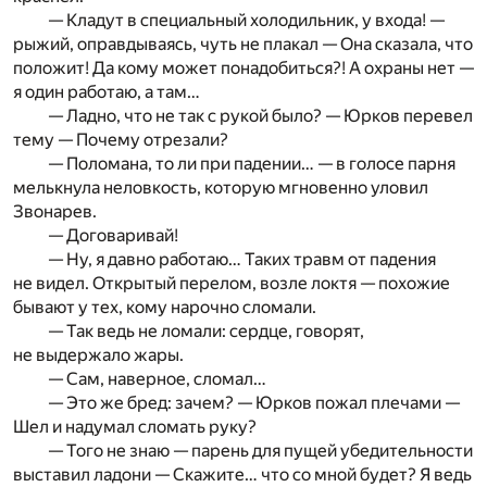
— Кладут в специальный холодильник, у входа! —
рыжий, оправдываясь, чуть не плакал — Она сказала, что
положит! Да кому может понадобиться?! А охраны нет —
я один работаю, а там…
— Ладно, что не так с рукой было? — Юрков перевел
тему — Почему отрезали?
— Поломана, то ли при падении… — в голосе парня
мелькнула неловкость, которую мгновенно уловил
Звонарев.
— Договаривай!
— Ну, я давно работаю… Таких травм от падения
не видел. Открытый перелом, возле локтя — похожие
бывают у тех, кому нарочно сломали.
— Так ведь не ломали: сердце, говорят,
не выдержало жары.
— Сам, наверное, сломал…
— Это же бред: зачем? — Юрков пожал плечами —
Шел и надумал сломать руку?
— Того не знаю — парень для пущей убедительности
выставил ладони — Скажите… что со мной будет? Я ведь