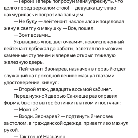
— Герой! Теперь попробуй меня упрекнуть, что
долго перед зеркалом стою! — девушка шутливо
нахмурилась и погрозила пальцем.
— Не буду — лейтенант наклонился и поцеловал
жену в светлую макушку — Все, пошел!
— Зонт возьми…
Укрывшись «под цветочками», новоиспеченный
лейтенант добежал до работы, взлетел по высоким
каменным ступеням и впервые открыл тяжелую
железную дверь.
— Лейтенант Звонарев, назначен в первый отдел —
служащий на проходной лениво мазнул глазами
удостоверение, кивнул:
— Второй этаж, двадцать восьмой кабинет.
Перед нужной дверью Саня еще раз оправил
форму, быстро вытер ботинки платком и постучал:
— Можно?
— Входи. Звонарев? — подтянутый человек
за столом, в гражданской одежде, приветливо махнул
рукой.
— Так точно! Назначен…