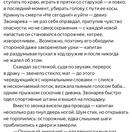
ступать по краю, играть в прятки со старухой — и ловко,
в последний момент, убирать голову с пути ее косы.
Крикнуть смерти «Не сегодня!» и уйти — девиз
Звонарева — не раз себя оправдал, притупив чувство
опасности, но не самосохранения — с каждой новой
напастью он становился осторожнее, хитрее,
изворотливее… Возможно, поэтому его обходили
стороной даже закоренелые урки — капитан
не раздумывая пускал в ход оружие и после никогда
не жалел об этом.
Скандал за стенкой, судя по звукам, перерос
в драку — звенело стекло; мат — до этого
чередующийся с нормальными словами — слился
в нескончаемый поток, визжала пьяным голосом баба…
одним прыжком соскочив с дивана, Звонарев быстро
одел спортивные штаны и вышел на площадку.
Вместо звонка висели два провода — капитан
несколько раз пнул дверь ногой. Шум стих, но открывать
не торопились: осторожные, едва слышные шаги
приблизились к двери и замерли.
— Открывай, милиция! — для верности еще раз