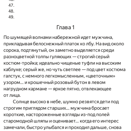
Глава 1
По шумящей волнами набережной идет мужчина,
прикладывая белоснежный платок ко лбу. На вид около
сорока, подтянутый, он заметно выделяется среди
разноцветной толпы гуляющих — строгий серый
костюм-тройка; идеально чищеные туфли на высоким
каблуке; серый же, но чуть светлее — под цвет костюма
галстук, с немного легкомысленным, «цветочным»
узором… и крошечный розовый бутон в левом
нагрудном кармане — яркое пятно, отвлекающее
от лица.
Солнце высоко в небе, шумно резвятся дети под
строгим приглядом старших… мужчина бросает
короткие, настороженные взгляды из-под полей
старомодной шляпы и оценивает… когда его интерес
замечали, быстро улыбался и проходил дальше, снова