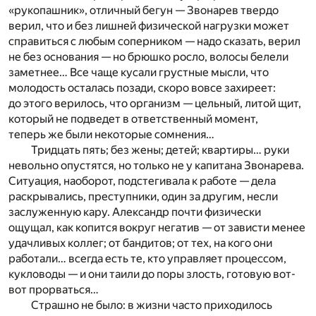
«рукопашник», отличный бегун — Звонарев твердо
верил, что и без лишней физической нагрузки может
справиться с любым соперником — надо сказать, верил
не без основания — но брюшко росло, волосы белели
заметнее… Все чаще кусали грустные мысли, что
молодость осталась позади, скоро вовсе захиреет:
до этого верилось, что организм — цельный, литой щит,
который не подведет в ответственный момент,
теперь же были некоторые сомнения…
Тридцать пять; без жены; детей; квартиры… руки
невольно опустятся, но только не у капитана Звонарева.
Ситуация, наоборот, подстегивала к работе — дела
раскрывались, преступники, один за другим, несли
заслуженную кару. Александр почти физически
ощущал, как копится вокруг негатив — от зависти менее
удачливых коллег; от бандитов; от тех, на кого они
работали… всегда есть те, кто управляет процессом,
кукловоды — и они таили до поры злость, готовую вот-
вот прорваться…
Страшно не было: в жизни часто приходилось