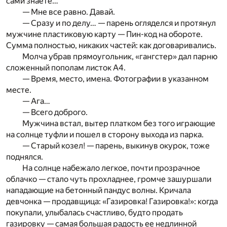
сами знаете…
— Мне все равно. Давай.
— Сразу и по делу… — парень огляделся и протянул
мужчине пластиковую карту — Пин-код на обороте.
Сумма полностью, никаких частей: как договаривались.
Молча убрав прямоугольник, «гангстер» дал парню
сложенный пополам листок А4.
— Время, место, имена. Фотографии в указанном
месте.
— Ага…
— Всего доброго.
Мужчина встал, вытер платком без того играющие
на солнце туфли и пошел в сторону выхода из парка.
— Старый козел! — парень, выкинув окурок, тоже
поднялся.
На солнце набежало легкое, почти прозрачное
облачко — стало чуть прохладнее, громче зашуршали
нападающие на бетонный пандус волны. Кричала
девчонка — продавщица: «Газировка! Газировка!»: когда
покупали, улыбалась счастливо, будто продать
газировку — самая большая радость ее недлинной