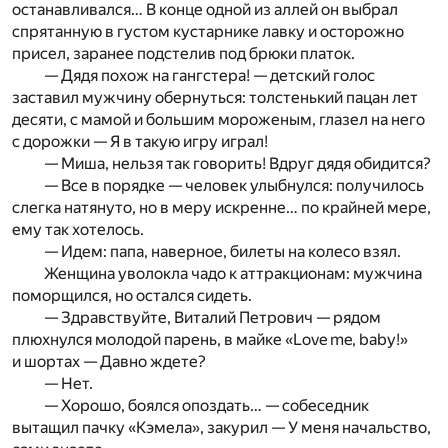
останавливался… В конце одной из аллей он выбрал
спрятанную в густом кустарнике лавку и осторожно
присел, заранее подстелив под брюки платок.
— Дядя похож на гангстера! — детский голос
заставил мужчину обернуться: толстенький пацан лет
десяти, с мамой и большим мороженым, глазел на него
с дорожки — Я в такую игру играл!
— Миша, нельзя так говорить! Вдруг дядя обидится?
— Все в порядке — человек улыбнулся: получилось
слегка натянуто, но в меру искренне… по крайней мере,
ему так хотелось.
— Идем: папа, наверное, билеты на колесо взял.
Женщина уволокла чадо к аттракционам: мужчина
поморщился, но остался сидеть.
— Здравствуйте, Виталий Петрович — рядом
плюхнулся молодой парень, в майке «Love me, baby!»
и шортах — Давно ждете?
— Нет.
— Хорошо, боялся опоздать… — собеседник
вытащил пачку «Кэмела», закурил — У меня начальство,