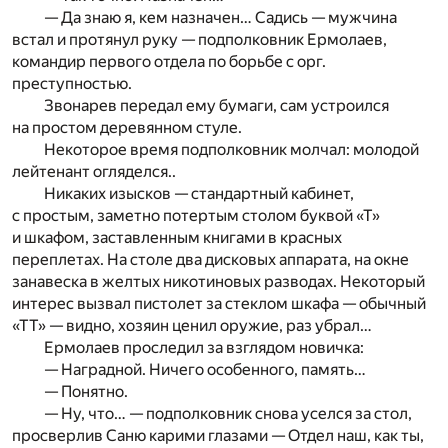
— Да знаю я, кем назначен… Садись — мужчина
встал и протянул руку — подполковник Ермолаев,
командир первого отдела по борьбе с орг.
преступностью.
Звонарев передал ему бумаги, сам устроился
на простом деревянном стуле.
Некоторое время подполковник молчал: молодой
лейтенант огляделся..
Никаких изысков — стандартный кабинет,
с простым, заметно потертым столом буквой «Т»
и шкафом, заставленным книгами в красных
переплетах. На столе два дисковых аппарата, на окне
занавеска в желтых никотиновых разводах. Некоторый
интерес вызвал пистолет за стеклом шкафа — обычный
«ТТ» — видно, хозяин ценил оружие, раз убрал…
Ермолаев проследил за взглядом новичка:
— Наградной. Ничего особенного, память…
— Понятно.
— Ну, что… — подполковник снова уселся за стол,
просверлив Саню карими глазами — Отдел наш, как ты,