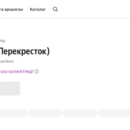
ға арналған
Каталог
оқу
(Перекресток)
tarnikov
ушы қолжетімді