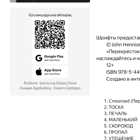
Қосымшада ыңғайлырақ
Шрифты предоста
© John Hennion
«Перекресток»
наслаждайтесь и н
12+
ISBN 978-5-44
Создано в инт
RuStore
·
Samsung Galaxy Store
Huawei AppGallery
·
Xiaomi GetApps
Crossroad (Пе
ТОСКА
ПЕЧАЛЬ
МАЛЕНЬКИЙ
СКОРОХОД
ПРОПАЛ
УТЕШЕНИЕ