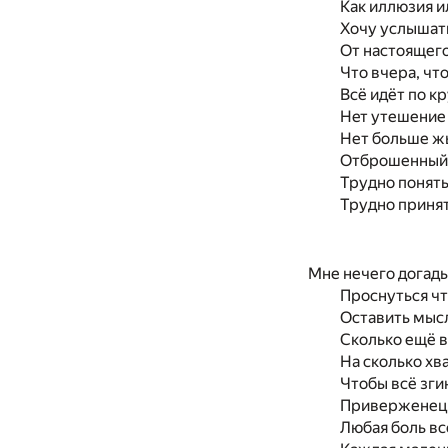
Как иллюзия и
Хочу услышать
От настоящего
Что вчера, чт
Всё идёт по кр
Нeт утешение 
Нет больше жы
Отброшенный с
Трудно понять
Трудно принять
Мне нечего догады
Проснуться чт
Оставить мысл
Сколько ещё в
На сколько хв
Чтобы всё зги
Приверженец 
Любая боль вс