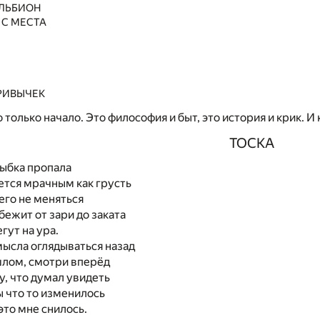
ЛЬБИОН
 С МЕСТА
РИВЫЧЕК
только начало. Это философия и быт, это история и крик. И 
ТОСКА
лыбка пропала
ется мрачным как грусть
его не меняться
бежит от зари до заката
гут на ура.
ысла оглядываться назад
шлом, смотри вперёд
у, что думал увидеть
 что то изменилось
это мне снилось.