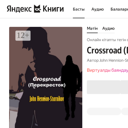
Басты
Аудио
Балалар
Мәтін
Аудио
Онлайн кітапты тегін 
Crossroad 
Автор
John Hennion-S
Виртуалды баянда