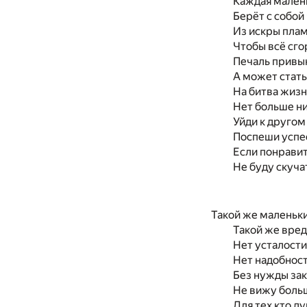
Каждая малень
Берёт с собой
Из искры плам
Чтобы всё сго
Печаль привык
А может стать
На битва жиз
Нет больше ни 
Уйди к другом
Поспеши успе
Если понравит
Не буду скуча
Такой же маленьки
Такой же вре
Нет усталост
Нет надобнос
Без нужды зак
Не вижу больш
Для тех кто ду