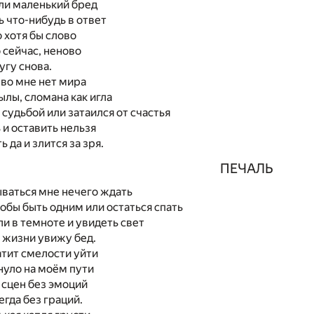
ли маленький бред
 что-нибудь в ответ
 хотя бы слово
о сейчас, неново
угу снова.
во мне нет мира
лы, сломана как игла
удьбой или затаился от счастья
 и оставить нельзя
 да и злится за зря.
ПЕЧАЛЬ
ваться мне нечего ждать
обы быть одним или остаться спать
и в темноте и увидеть свет
 жизни увижу бед.
атит смелости уйти
нуло на моём пути
сцен без эмоций
егда без граций.