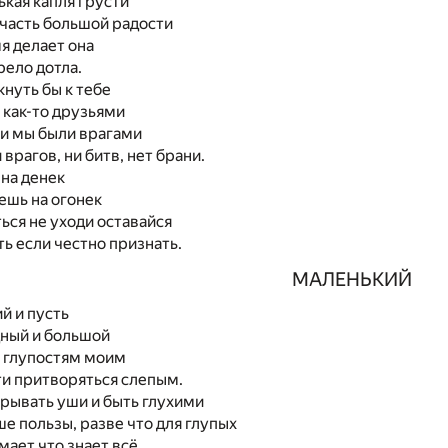
кая капля грусти
 часть большой радости
я делает она
рело дотла.
нуть бы к тебе
 как-то друзьями
ни мы были врагами
врагов, ни битв, нет брани.
 на денек
ешь на огонек
ься не уходи оставайся
ть если честно признать.
МАЛЕНЬКИЙ
й и пусть
дный и большой
и глупостям моим
ти притворяться слепым.
рывать уши и быть глухими
е пользы, разве что для глупых
мает что знает всё