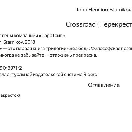
John Hennion-Starnikov
Crossroad (Перекрест
влены компанией «ПараТайп»
-Starnikov, 2018
 — это первая книга трилогии «Без бед». Философская поэзи
икогда не забывайте — эта жизнь прекрасна.
90-3971-2
еллектуальной издательской системе Ridero
Оглавление
рекресток)