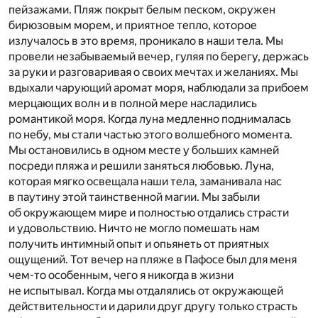
пейзажами. Пляж покрыт белым песком, окружен
бирюзовым морем, и приятное тепло, которое
излучалось в это время, проникало в наши тела. Мы
провели незабываемый вечер, гуляя по берегу, держась
за руки и разговаривая о своих мечтах и желаниях. Мы
вдыхали чарующий аромат моря, наблюдали за прибоем
мерцающих волн и в полной мере насладились
романтикой моря. Когда луна медленно поднималась
по небу, мы стали частью этого волшебного момента.
Мы остановились в одном месте у больших камней
посреди пляжа и решили заняться любовью. Луна,
которая мягко освещала наши тела, заманивала нас
в паутину этой таинственной магии. Мы забыли
об окружающем мире и полностью отдались страсти
и удовольствию. Ничто не могло помешать нам
получить интимный опыт и опьянеть от приятных
ощущений. Тот вечер на пляже в Пафосе был для меня
чем-то особенным, чего я никогда в жизни
не испытывал. Когда мы отдалялись от окружающей
действительности и дарили друг другу только страсть