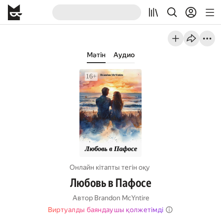
Мәтін
Аудио
Онлайн кітапты тегін оқу
Любовь в Пафосе
Автор
Brandon McYntire
Виртуалды баяндаушы қолжетімді