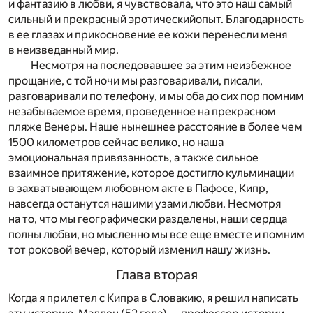
и фантазию в любви, я чувствовала, что это наш самый
сильный и прекрасный эротическийопыт. Благодарность
в ее глазах и прикосновение ее кожи перенесли меня
в неизведанный мир.
Несмотря на последовавшее за этим неизбежное
прощание, с той ночи мы разговаривали, писали,
разговаривали по телефону, и мы оба до сих пор помним
незабываемое время, проведенное на прекрасном
пляже Венеры. Наше нынешнее расстояние в более чем
1500 километров сейчас велико, но наша
эмоциональная привязанность, а также сильное
взаимное притяжение, которое достигло кульминации
в захватывающем любовном акте в Пафосе, Кипр,
навсегда останутся нашими узами любви. Несмотря
на то, что мы географически разделены, наши сердца
полны любви, но мысленно мы все еще вместе и помним
тот роковой вечер, который изменил нашу жизнь.
Глава вторая
Когда я прилетел с Кипра в Словакию, я решил написать