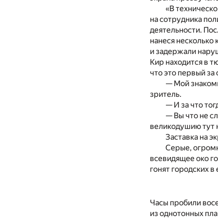
«В техническо
на сотрудника пол
деятельности. Пос
нанеся несколько 
и задержали наруш
Кир находится в т
что это первый за
— Мой знакомы
зритель.
— И за что то
— Вы что не с
великодушию тут 
Заставка на э
Серые, огром
всевидящее око го
гонят городских в
Часы пробили вос
из однотонных пла