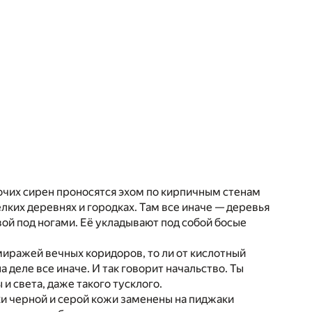
бочих сирен проносятся эхом по кирпичным стенам
елких деревнях и городках. Там все иначе — деревья
ой под ногами. Её укладывают под собой босые
иражей вечных коридоров, то ли от кислотный
 деле все иначе. И так говорит начальство. Ты
и света, даже такого тусклого.
ки черной и серой кожи заменены на пиджаки