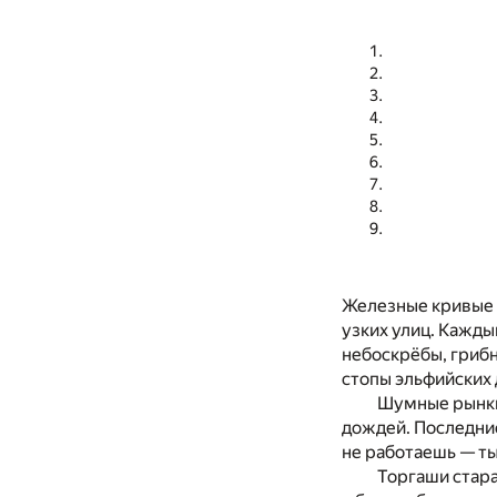
Железные кривые к
узких улиц. Кажды
небоскрёбы, грибн
стопы эльфийских
Шумные рынки 
дождей. Последние
не работаешь — ты
Торгаши стара