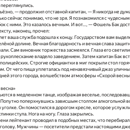
 переглянулись.
ёзно, — продолжил отставной капитан, — Я никогда не думал,
лько сейчас понимаю, что не зря. Я познакомился с чудесн
бок с ними. Это казалось вечным. И вот…, — Фошель Бак дос
ексту, наконец, прочел:
лет ваша служба подошла к концу. Государством вам выдел
елёной долине. Вечная благодарность и вечная слава защит
али. Сам виновник торжества засмеялся. Глаза его светил
 рукоплескание владело заведением. Затем капитан Бак вс
 полицейских. Строгие официантки в миг покрыли стол гор
. От чего пища уплеталась под ненавязчивый джаз уличны
дней этого города, волшебством атмосферы «Скорой весны»,
 весна»
ются в медленном танце, изображая веселье, последовавш
. Попутно поперхнувшись зависшым столпом алкогольной в
 уголке. Он помостился в дорогом кресле, которое услужл
пинки стула. Нога на ногу. Глаза закрылись.
ени лейтенант проводил в подобных местах, что перебира
 голову. Мужчины — посетители предстали настоящими дж