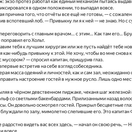
ж: экзо протез работал как единый механизм пытаясь выдав
фиксировался в одном положении, то выпадал вовсе.
ая причина того, что отчёты все ещё не готовы, — с сожале
лив вспотевший лоб. — Привыкну ли я к ней — не знаю. Но с
переговорить с главным врачом… с этим… Как там его… Б
поправил его Хольт.
авим тебя к лучшим хирургам или же пусть найдёт тебе но
 я как-нибудь привыкну к этой. Не хочу, чтобы во мне снова
 с мусором? — спросил капитан, прищурив глаз.
 впервые встретив на себе взгляд собеседника.
ерая масса одеяний и личностей, как и сам зал, неожиданно
аправить настроение гостей в нужное русло. Лишь одно мест
ыляя в чёрном девственном пиджаке, чеканя шаг железной 
эльф со светлыми бакенбардами. Прилизанными назад вол
сы. Он довольно осмотрел гостей. Прикрыл бесцветные гла
 блуждали по залу, мимолетно слепившие его. Это капитан 
е радостно видеть вас всех здесь, — начал он свою речь, — 
и вовсе.