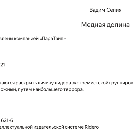
Вадим Сепия
Медная долина
влены компанией «ПараТайп»
21
аются раскрыть личину лидера экстремистской группировк
ложный, путем наибольшего террора.
4621-6
еллектуальной издательской системе Ridero