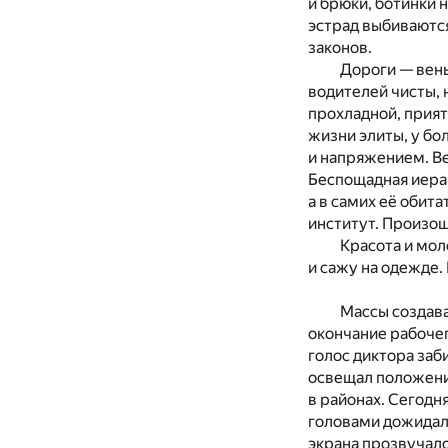
и брюки, ботинки 
эстрад выбиваются
законов.
Дороги — вены
водителей чисты, 
прохладной, прият
жизни элиты, у бо
и напряжением. Ве
Беспощадная иерар
а в самих её обит
институт. Произош
Красота и мол
и сажу на одежде.
Массы создава
окончание рабочег
голос диктора заб
освещал положени
в районах. Сегодн
головами дожидали
экрана прозвучало