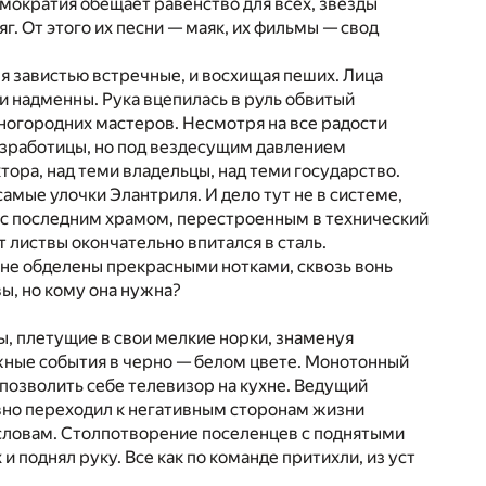
емократия обещает равенство для всех, звезды
г. От этого их песни — маяк, их фильмы — свод
я завистью встречные, и восхищая пеших. Лица
и надменны. Рука вцепилась в руль обвитый
ногородних мастеров. Несмотря на все радости
безработицы, но под вездесущим давлением
тора, над теми владельцы, над теми государство.
амые улочки Элантриля. И дело тут не в системе,
е с последним храмом, перестроенным в технический
 листвы окончательно впитался в сталь.
 не обделены прекрасными нотками, сквозь вонь
ы, но кому она нужна?
ы, плетущие в свои мелкие норки, знаменуя
ажные события в черно — белом цвете. Монотонный
 позволить себе телевизор на кухне. Ведущий
вно переходил к негативным сторонам жизни
о словам. Столпотворение поселенцев с поднятыми
 поднял руку. Все как по команде притихли, из уст