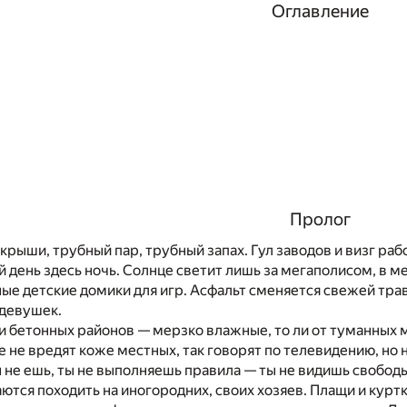
Оглавление
Пролог
рыши, трубный пар, трубный запах. Гул заводов и визг ра
й день здесь ночь. Солнце светит лишь за мегаполисом, в м
ые детские домики для игр. Асфальт сменяется свежей трав
 девушек.
бетонных районов — мерзко влажные, то ли от туманных м
 не вредят коже местных, так говорят по телевидению, но на
 не ешь, ты не выполняешь правила — ты не видишь свободы 
ются походить на иногородних, своих хозяев. Плащи и курт