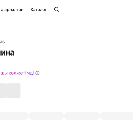
ға арналған
Каталог
оқу
лина
ушы қолжетімді