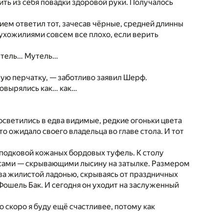
ить из себя повадки здоровой руки. Получалось
нием ответил тот, зачесав чёрные, средней длинны
 сухожилиями совсем все плохо, если верить
рутель… Мутель…
вую перчатку, — заботливо заявил Шерф.
 ковырялись как… как…
 осветились в едва видимые, редкие огоньки цвета
о ожидало своего владельца во главе стола. И тот
подковой кожаных бордовых туфель. К столу
осами — скрывающими лысину на затылке. Размером
за жилистой ладонью, скрываясь от праздничных
Фошель Бак. И сегодня он уходит на заслуженный
Но скоро я буду ещё счастливее, потому как