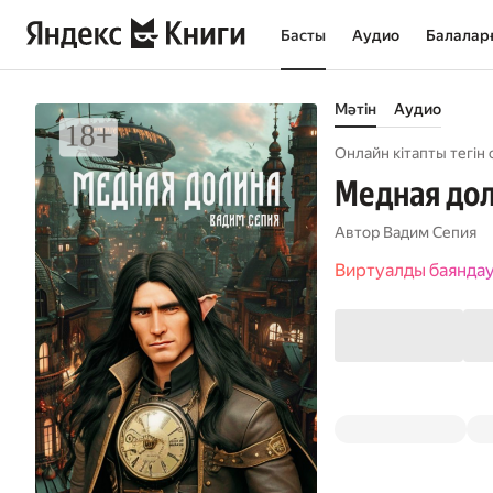
Басты
Аудио
Балалар
Мәтін
Аудио
Онлайн кітапты тегін 
Медная до
Автор
Вадим Сепия
Виртуалды баянда