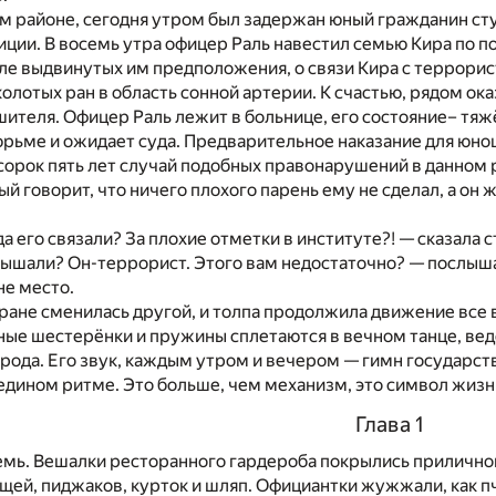
м районе, сегодня утром был задержан юный гражданин сту
иции. В восемь утра офицер Раль навестил семью Кира по п
ле выдвинутых им предположения, о связи Кира с террорис
колотых ран в область сонной артерии. К счастью, рядом о
ителя. Офицер Раль лежит в больнице, его состояние– тя
юрьме и ожидает суда. Предварительное наказание для юн
 сорок пять лет случай подобных правонарушений в данном
й говорит, что ничего плохого парень ему не сделал, а он 
гда его связали? За плохие отметки в институте?! — сказала
лышали? Он-террорист. Этого вам недостаточно? — послыша
не место.
кране сменилась другой, и толпа продолжила движение все 
ные шестерёнки и пружины сплетаются в вечном танце, в
рода. Его звук, каждым утром и вечером — гимн государст
 едином ритме. Это больше, чем механизм, это символ жизни 
Глава 1
емь. Вешалки ресторанного гардероба покрылись приличной
щей, пиджаков, курток и шляп. Официантки жужжали, как 