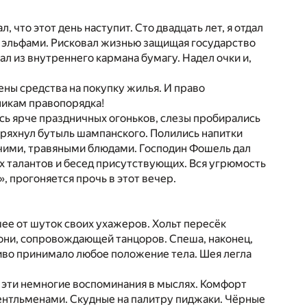
 что этот день наступит. Сто двадцать лет, я отдал
ым эльфами. Рисковал жизнью защищая государство
тал из внутреннего кармана бумагу. Надел очки и,
ены средства на покупку жилья. И право
никам правопорядка!
ись ярче праздничных огоньков, слезы пробирались
тряхнул бутыль шампанского. Полились напитки
ячими, травяными блюдами. Господин Фошель дал
х талантов и бесед присутствующих. Вся угрюмость
 прогоняется прочь в этот вечер.
ее от шуток своих ухажеров. Хольт пересёк
они, сопровождающей танцоров. Спеша, наконец,
иво принимало любое положение тела. Шея легла
л эти немногие воспоминания в мыслях. Комфорт
ентльменами. Скудные на палитру пиджаки. Чёрные