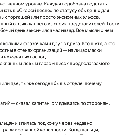
женственном уровне. Каждая подобрана подстать
инать в «Скорой весне» по статусу обыденно для
ных торгашей или просто экономных эльфов.
енный отдых лучшего из своих представителей. Гости
абочий день закончился час назад. Все мысли о нем
 колкими фразочками друг в друга. Кто шутя, а кто
ностны в стенах организаций — на лицах маски.
 и неженатых господ.
теклянным левым глазом висок предполагаемого
или две, ты же сегодня был в отделе, почему
ги? — сказал капитан, оглядываясь по сторонам.
альцами впилась под кожу через недавно
травмированной конечности. Когда пальцы,