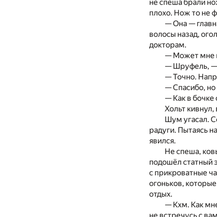
не спеша брали но
плохо. Нож то не 
— Она — главн
волосы назад, ого
докторам.
— Может мне 
— Шруфель, — 
— Точно. Напр
— Спасибо, но
— Как в бочке
Хольт кивнул,
Шум угасал. С
радуги. Пытаясь н
явился.
Не спеша, ков
подошёл статный 
с прикроватные ча
огоньков, которые
отдых.
— Кхм. Как мн
не встречусь с вам