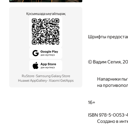
Қосымшада ыңғайлырақ
Шрифты предоста
© Вадим Сепия, 20
RuStore
·
Samsung Galaxy Store
Напарники пыт
Huawei AppGallery
·
Xiaomi GetApps
на противопо
16+
ISBN 978-5-0053-
Создано в инт