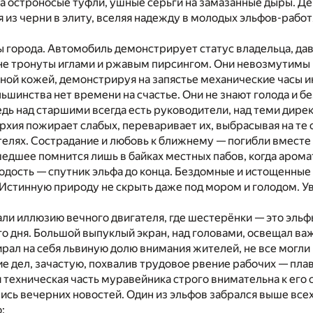
на остроносые туфли, ушные серьги на замазанные дыры. Д
 из черни в элиту, вселяя надежду в молодых эльфов-работя
 города. Автомобиль демонстрирует статус владельца, дав
не тронуты иглами и ржавым пирсингом. Они невозмутимы 
ной кожей, демонстрируя на запястье механические часы и
льшинства нет времени на счастье. Они не знают голода и 
дь над старшими всегда есть руководители, над теми дирек
хия пожирает слабых, переваривает их, выбрасывая на те с
ателях. Сострадание и любовь к ближнему — погибли вмест
едшее помнится лишь в байках местных пабов, когда аромат
одость — спутник эльфа до конца. Бездомные и истощенные
 Истинную природу не скрыть даже под мором и голодом. Ув
ли иллюзию вечного двигателя, где шестерёнки — это эльф
о дня. Большой выпуклый экран, над головами, освещал в
ирал на себя львиную долю внимания жителей, не все могли
е дел, зачастую, похвалив трудовое рвение рабочих — пла
я техническая часть муравейника строго внимательна к ег
сь вечерних новостей. Один из эльфов забрался выше всех и
: