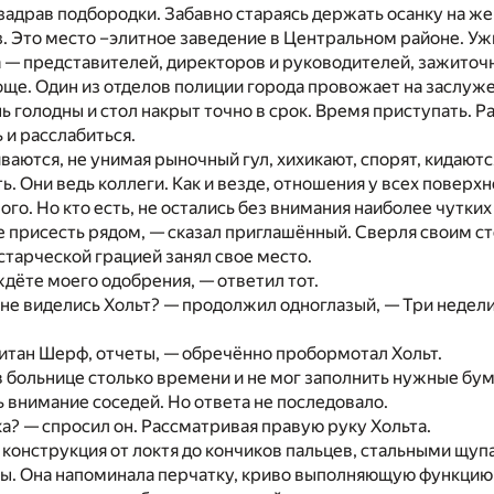
 задрав подбородки. Забавно стараясь держать осанку на 
аз. Это место –элитное заведение в Центральном районе. Уж
 — представителей, директоров и руководителей, зажиточ
още. Один из отделов полиции города провожает на заслуж
ь голодны и стол накрыт точно в срок. Время приступать. Р
 и расслабиться.
ваются, не унимая рыночный гул, хихикают, спорят, кидаются
ть. Они ведь коллеги. Как и везде, отношения у всех поверх
ого. Но кто есть, не остались без внимания наиболее чутких
 присесть рядом, — сказал приглашённый. Сверля своим с
 старческой грацией занял свое место.
ждёте моего одобрения, — ответил тот.
не виделись Хольт? — продолжил одноглазый, — Три недели 
итан Шерф, отчеты, — обречённо пробормотал Хольт.
в больнице столько времени и не мог заполнить нужные бума
 внимание соседей. Но ответа не последовало.
ка? — спросил он. Рассматривая правую руку Хольта.
конструкция от локтя до кончиков пальцев, стальными щуп
ы. Она напоминала перчатку, криво выполняющую функцию 