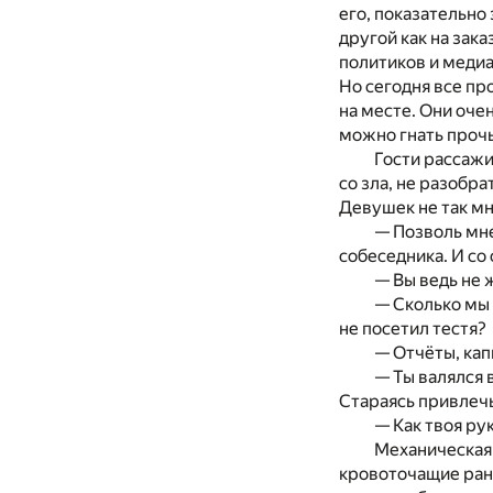
его, показательно
другой как на зак
политиков и медиа
Но сегодня все пр
на месте. Они очен
можно гнать прочь
Гости рассажи
со зла, не разобра
Девушек не так мн
— Позволь мне
собеседника. И со
— Вы ведь не 
— Сколько мы 
не посетил тестя?
— Отчёты, кап
— Ты валялся 
Стараясь привлечь
— Как твоя ру
Механическая 
кровоточащие ран