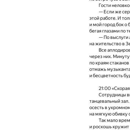
Гости неловко
— Если же серь
этой работе. И то
и мой город бок о 
бегая глазами по т
— По выслуги 
на жительство в З
Все аплодиров
через них. Минуту
по краям стаканов
отмажь музыкантам
и бесцветность бу
21:00 «Скорая
Сотрудницы вь
танцевальный зал
осесть в укромном
на мягкую обивку с
Так мало врем
и роскошь кружит