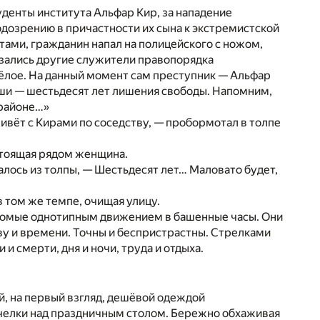
денты института Альфар Кир, за нападение
одозрению в причастности их сына к экстремистской
тами, гражданин напал на полицейского с ножом,
казались другие служители правопорядка
жёлое. На данный момент сам преступник — Альфар
оши — шестьдесят лет лишения свободы. Напомним,
 районе…»
живёт с Кирами по соседству, — пробормотал в толпе
 стоящая рядом женщина.
лось из толпы, — Шестьдесят лет… Маловато будет,
в том же темпе, очищая улицу.
едомые однотипным движением в башенные часы. Они
ву и времени. Точны и беспристрастны. Стрелками
и смерти, дня и ночи, труда и отдыха.
, на первый взгляд, дешёвой одеждой
пчелки над праздничным столом. Бережно обхаживая