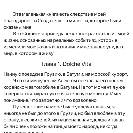
⠀
⠀
Эта маленькая книга есть следствие моей
благодарности Создателю за милости, которые были
оказаны мне.
В этой книге я приведу несколько рассказов из моей
жизни, основанных на реальных событиях, которые
изменили мою жизнь и позволили мне заново увидеть
мир, в котором я живу.
Глава 1. Dolche Vita
Начну с поездки в Грузию, в Батуми, на морской курорт.
Я со своим кузеном Алексом поехал на его новом
корейском автомобиле в Батуми. На тот момент я уже
совершал пятикратную обязательную молитву. Имел
понимание, что запретно и что дозволено.
Путешествие на море было увлекательным, я
никогда не был до этого в Грузии, но был влюблен в эту
страну, в ее жителей, их национальная одежда и танцы
были очень похожи на танцы моего народа, некогда
многочисленного.