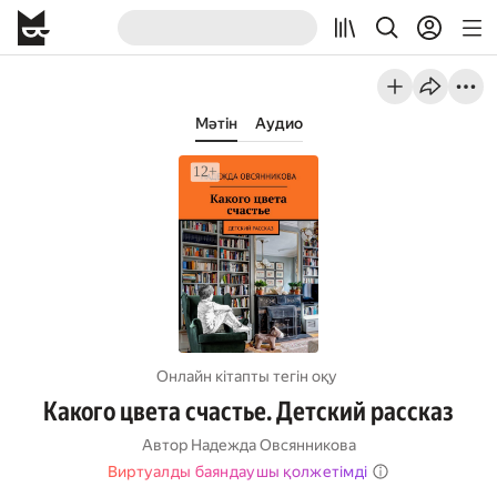
Мәтін
Аудио
Онлайн кітапты тегін оқу
Какого цвета счастье. Детский рассказ
Автор
Надежда Овсянникова
Виртуалды баяндаушы қолжетімді