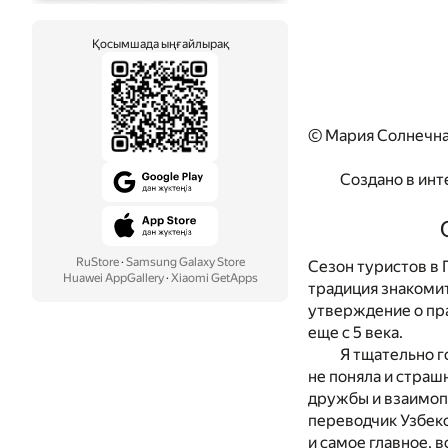
Қосымшада ыңғайлырақ
© Mария Солнечна
Создано в инт
RuStore
·
Samsung Galaxy Store
Сезон туристов в 
Huawei AppGallery
·
Xiaomi GetApps
традиция знакомит
утверждение о пра
еще с 5 века.
Я тщательно г
не поняла и страш
дружбы и взаимопо
переводчик Узбекс
и самое главное, в