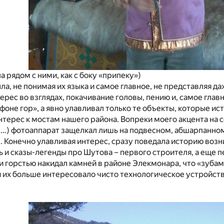
ела рядом с ними, как с боку «припеку»)
а, не понимая их языка и самое главное, не представляя д
ерес во взглядах, покачивание головы, пению и, самое глав
 фоне гор», а явно улавливал только те объекты, которые ис
нтерес к мостам нашего района. Вопреки моего акцента на 
…) фотоаппарат защелкал лишь на подвесном, абшарпанном
. Конечно улавливая интерес, сразу поведала историю воз
 и сказы-легенды про Шутова – первого строителя, а еще п
и горстью накидал камней в районе Элекмонара, что «зуб
 их больше интересовало чисто технологическое устройст