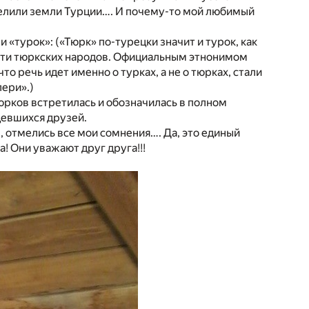
оделили земли Турции…. И почему-то мой любимый
«турок»: («Тюрк» по-турецки значит и турок, как
ости тюркских народов. Официальным этнонимом
то речь идет именно о турках, а не о тюрках, стали
ери».)
юрков встретилась и обозначилась в полном
девшихся друзей.
отмелись все мои сомнения…. Да, это единый
а! Они уважают друг друга!!!