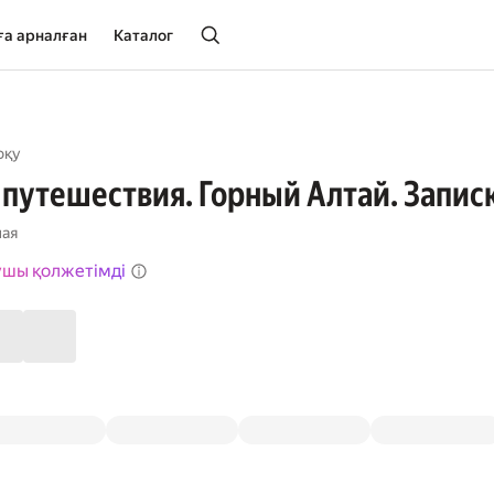
ға арналған
Каталог
оқу
путешествия. Горный Алтай. Запис
ная
ушы қолжетімді