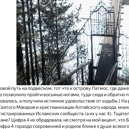
овой путь на подвесном, тот что к острову Патмос, где даж
то позволило пройти восьмью ногами, туда-сюда и обратно п
овались, а получили истинное удовольствие от ходьбы.) На 
Святого Макария и христианизации Алтайского народа, моих
гистрированных Исламских сообществ (а их у нас 4). Тщател
мане? Цифра 4 их обрадовала, не смотря на мой акцент, что 
цифра 4 гораздо сокровенней и родное ближе к душе всяког