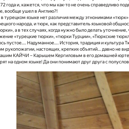
72 года и, кажется, что мы как-то не очень справедливо п
е, вообще ушел в Англию?!
 в турецком языке нет различия между этнонимами «тюрк» и 
ецкого народа, и тюрк, как представитель языковой общн
рки», а в тех случаях, когда нужно было делать уточнение, ч
жение «турецкие тюрки», «тюрки Турции», «Тюркские тюркл
ось пустое…. Надуманное…. История, традиция и культура Т
м рукопожатии, настоящих, крепких объятий… давно не ви
нашим КАЙЧИ – Карышем Кергиловым в его домашней юрте, 
рят на одном языке! Да они понимают друг друга с полуслов