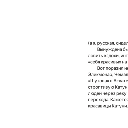
(а я, русская, сид
Вынуждена был
ловить вздохи, инт
«себя красивых на
Вот поразил и
Элекмонар, Чемал
«Шутова» в Аскате
строптивую Катунь
людей через реку 
перехода. Кажется
красавицы Катуни.