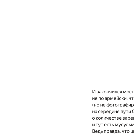
И закончился мост
не по армейски, ч
(но не фотографир
на середине пути 
о количестве заре
и тут есть мусуль
Ведь правда, что 