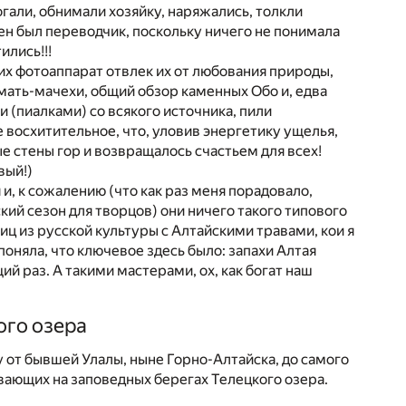
огали, обнимали хозяйку, наряжались, толкли
ен был переводчик, поскольку ничего не понимала
ились!!!
их фотоаппарат отвлек их от любования природы,
 мать-мачехи, общий обзор каменных Обо и, едва
 (пиалками) со всякого источника, пили
 восхитительное, что, уловив энергетику ущелья,
ые стены гор и возвращалось счастьем для всех!
вый!)
 и, к сожалению (что как раз меня порадовало,
кий сезон для творцов) они ничего такого типового
иц из русской культуры с Алтайскими травами, кои я
поняла, что ключевое здесь было: запахи Алтая
щий раз. А такими мастерами, ох, как богат наш
ого озера
от бывшей Улалы, ныне Горно-Алтайска, до самого
ивающих на заповедных берегах Телецкого озера.