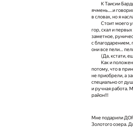
К Таисии Бард
ячмень….и говорил
в словах, но я нас
Стоит моего у
гор, скал и первы
заметное, руничес
с благодарением, 
они все пели… пели
(Да, кстати, 
Как и положен
потому, что в при
не приобрели, а з
специально от душ
и ручная работа. М
район!!!
Mне подарили ДОР
Золотого озера. Д