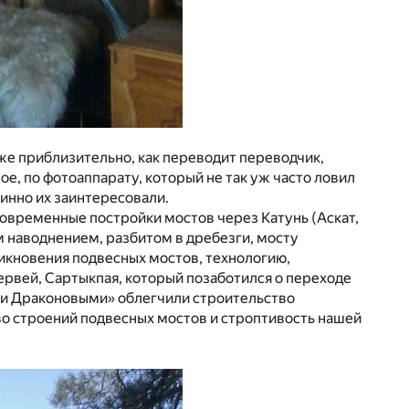
аже приблизительно, как переводит переводчик,
ное, по фотоаппарату, который не так уж часто ловил
тинно их заинтересовали.
современные постройки мостов через Катунь (Аскат,
 наводнением, разбитом в дребезги, мосту
никновения подвесных мостов, технологию,
ервей, Сартыкпая, который позаботился о переходе
ами Драконовыми» облегчили строительство
во строений подвесных мостов и строптивость нашей