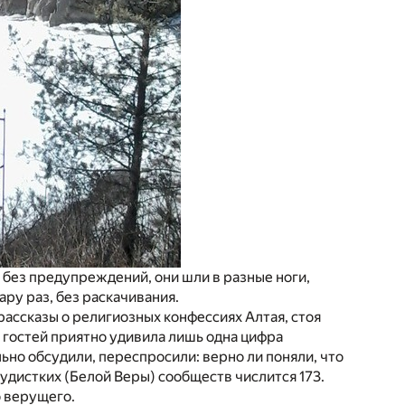
е без предупреждений, они шли в разные ноги,
ару раз, без раскачивания.
рассказы о религиозных конфесcиях Алтая, стоя
 гостей приятно удивила лишь одна цифра
ьно обсудили, переспросили: верно ли поняли, что
Будистких (Белой Веры) сообществ числится 173.
о верущего.