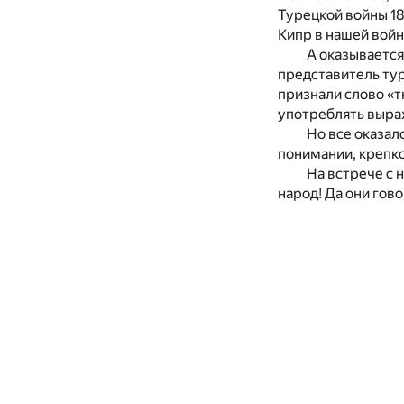
Турецкой войны 18
Кипр в нашей войн
А оказывается
представитель тур
признали слово «тю
употреблять выра
Но все оказал
понимании, крепко
На встрече с 
народ! Да они гово