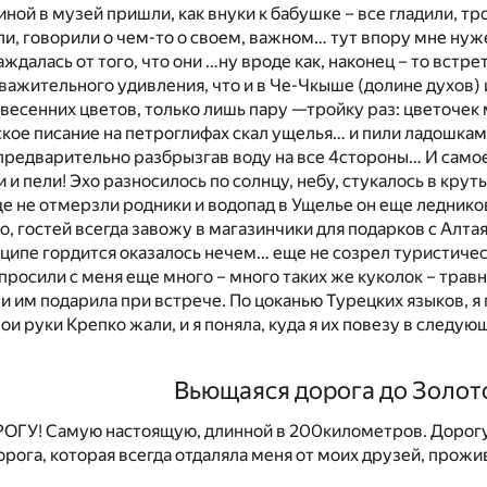
иной в музей пришли, как внуки к бабушке – все гладили, тр
и, говорили о чем-то о своем, важном… тут впору мне нуж
лаждалась от того, что они …ну вроде как, наконец – то встрет
важительного удивления, что и в Че-Чкыше (долине духов) 
х весенних цветов, только лишь пару —тройку раз: цветочек
кое писание на петроглифах скал ущелья… и пили ладошками
предварительно разбрызгав воду на все 4стороны… И самое
 и пели! Эхо разносилось по солнцу, небу, стукалось в крут
еще не отмерзли родники и водопад в Ущелье он еще леднико
о, гостей всегда завожу в магазинчики для подарков с Алтая
нципе гордится оказалось нечем… еще не созрел туристичес
апросили с меня еще много – много таких же куколок – травн
и им подарила при встрече. По цоканью Турецких языков, я 
ои руки Крепко жали, и я поняла, куда я их повезу в следую
Вьющаяся дорога до Золот
ОГУ! Самую настоящую, длинной в 200километров. Дорогу 
орога, которая всегда отдаляла меня от моих друзей, прож