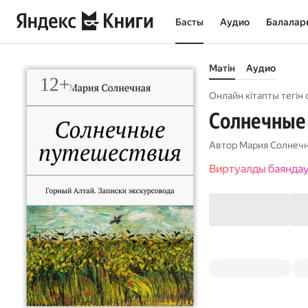
Басты
Аудио
Балалар
Мәтін
Аудио
Онлайн кітапты тегін 
Солнечные 
Автор
Mария Солнеч
Виртуалды баянда