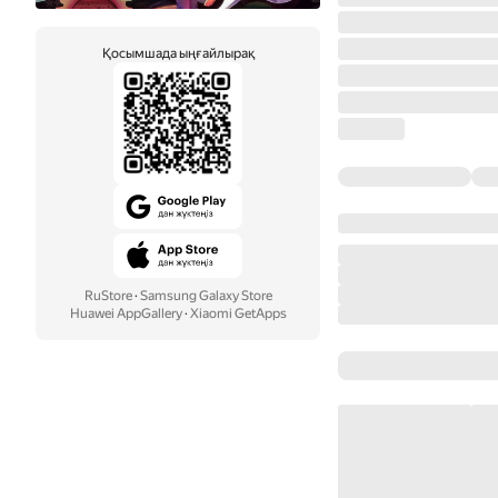
Қосымшада ыңғайлырақ
RuStore
·
Samsung Galaxy Store
Huawei AppGallery
·
Xiaomi GetApps