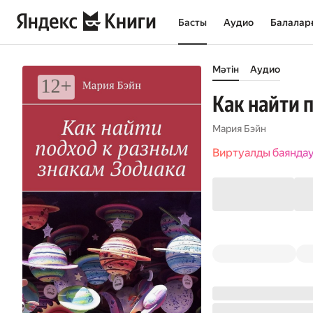
Басты
Аудио
Балалар
Мәтін
Аудио
Как найти 
Мария Бэйн
Виртуалды баянда