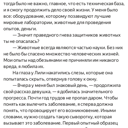
тогда было не важно, главное, что есть техническая база,
и я смогу продолжить дело своей жизни. У меня было
все: оборудование, которому позавидуют лучшие
мировые лаборатории, животные для проведения
опытов, деньги.
— Значит праведного гнева защитников животных
ты не опасалась?
— Животные всегда являются частью науки. Без них
не было бы спасено множество человеческих жизней.
Мои опыты над обезьянами не причиняли им никакого
вреда, я любила их.
На глаза у Лили накатились слезы, которые она
попыталась скрыть, отвернув голову к окну.
— Вчера у меня был знаковый день, — продолжила
свой рассказ девушка, — я добилась значительного
прогресса. Почти год трудов не пропал даром. Чтобы
понять как вылечить заболевание, я сперва должна
понять, что провоцирует его возникновение. Иными
словами, нужно создать такую сыворотку, которая
вызывает это заболевание. Первый опытный образец