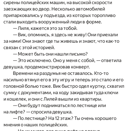
сирены полицейских машин, на высокой скорости
заезжающих во двор. Несколько автомобилей
припарковались у подъезда, из которых торопливо
стали выходить вооруженный люди в форме.
— Лиля, кажется это за тобой.
— Вик, опомнись, я здесь не живу! Они приехали
за нами! Они знают где ты живешь и знают, что как-то
связан с этой историей.
— Может быть они нашли письмо?
— Это исключено. Оно у меня с собой, — ответила
девушка, продемонстрировав конверт.
Времени на раздумья не оставалось. Кто-то
насильно втянул его в эту игру и теперь это стало и его
головной болью тоже. Вик быстро одел куртку, схватил
сумку с документами, на ходу закидывая туда ключи
и кошелек, и они с Лилей вышли из квартиры.
— Они будут подниматься по лестнице или
на лифте? — спросила девушка.
— По лестнице? На 12 этаж? Ты очень хорошего
мнения о наших полицейских.