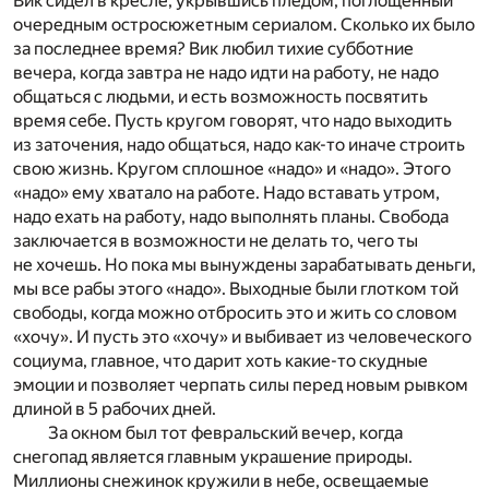
Вик сидел в кресле, укрывшись пледом, поглощенный
очередным остросюжетным сериалом. Сколько их было
за последнее время? Вик любил тихие субботние
вечера, когда завтра не надо идти на работу, не надо
общаться с людьми, и есть возможность посвятить
время себе. Пусть кругом говорят, что надо выходить
из заточения, надо общаться, надо как-то иначе строить
свою жизнь. Кругом сплошное «надо» и «надо». Этого
«надо» ему хватало на работе. Надо вставать утром,
надо ехать на работу, надо выполнять планы. Свобода
заключается в возможности не делать то, чего ты
не хочешь. Но пока мы вынуждены зарабатывать деньги,
мы все рабы этого «надо». Выходные были глотком той
свободы, когда можно отбросить это и жить со словом
«хочу». И пусть это «хочу» и выбивает из человеческого
социума, главное, что дарит хоть какие-то скудные
эмоции и позволяет черпать силы перед новым рывком
длиной в 5 рабочих дней.
За окном был тот февральский вечер, когда
снегопад является главным украшение природы.
Миллионы снежинок кружили в небе, освещаемые