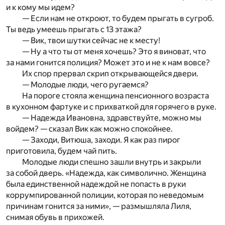
и к кому мы идем?
— Если нам не откроют, то будем прыгать в сугроб.
Ты ведь умеешь прыгать с 13 этажа?
— Вик, твои шутки сейчас не к месту!
— Ну а что ты от меня хочешь? Это я виноват, что
за нами гонится полиция? Может это и не к нам вовсе?
Их спор прервал скрип открывающейся двери.
— Молодые люди, чего ругаемся?
На пороге стояла женщина пенсионного возраста
в кухонном фартуке и с прихваткой для горячего в руке.
— Надежда Ивановна, здравствуйте, можно мы
войдем? — сказал Вик как можно спокойнее.
— Заходи, Витюша, заходи. Я как раз пирог
приготовила, будем чай пить.
Молодые люди спешно зашли внутрь и закрыли
за собой дверь. «Надежда, как символично. Женщина
была единственной надеждой не попасть в руки
коррумпированной полиции, которая по неведомым
причинам гонится за ними», — размышляла Лиля,
снимая обувь в прихожей.