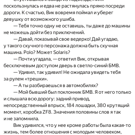
поскользнулась и едва не растянулась прямо посреди
дороги. К счастью, Вик вовремя поймал и уберег
девушку от возможного ушиба.
— Тебя точно одну не оставишь, ты даже до машины
не можешь дойти без приключений.
— Давай, показывай свое ведерко! Дай угадаю,
у такого скучного персонажа должна быть скучная
машина. Polo? Может Solaris?
— Почти угадала, — ответил Вик, открывая
бесключевым доступом дверь в светло-синий БМВ.
— Удивил, так удивил! Не ожидала увидеть тебя
за рулем «трешки».
— А ты разбираешься в автомобилях?
— Мой бывший был поклонник БМВ. Я от него только
и слышала всю дорогу: задний привод,
непосредственный впрыск, 184 лошадки, 380 крутящий
момент, коробка ZF8. Значения половины слов я так
и не запомнила.
Вик удивился, что у нее кроме работы была какая-то
жизнь, тем более отношения с молодым человеком,