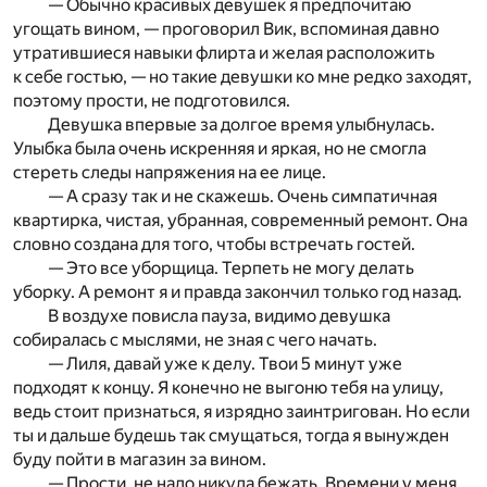
— Обычно красивых девушек я предпочитаю
угощать вином, — проговорил Вик, вспоминая давно
утратившиеся навыки флирта и желая расположить
к себе гостью, — но такие девушки ко мне редко заходят,
поэтому прости, не подготовился.
Девушка впервые за долгое время улыбнулась.
Улыбка была очень искренняя и яркая, но не смогла
стереть следы напряжения на ее лице.
— А сразу так и не скажешь. Очень симпатичная
квартирка, чистая, убранная, современный ремонт. Она
словно создана для того, чтобы встречать гостей.
— Это все уборщица. Терпеть не могу делать
уборку. А ремонт я и правда закончил только год назад.
В воздухе повисла пауза, видимо девушка
собиралась с мыслями, не зная с чего начать.
— Лиля, давай уже к делу. Твои 5 минут уже
подходят к концу. Я конечно не выгоню тебя на улицу,
ведь стоит признаться, я изрядно заинтригован. Но если
ты и дальше будешь так смущаться, тогда я вынужден
буду пойти в магазин за вином.
— Прости, не надо никуда бежать. Времени у меня