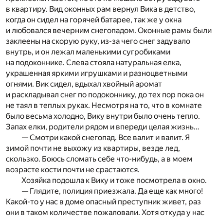
в квартиру. Вид оконных рам вернул Вика в детство,
когда он сидел на горячей батарее, так же у окна
и любовался вечерним снегопадом. Оконные рамы были
заклеены на скорую руку, из-за чего снег задувало
внутрь, и он лежал маленькими сугробиками
на подоконнике. Слева стояла натуральная елка,
украшенная яркими игрушками и разноцветными
огнями. Вик сидел, вдыхал хвойный аромат
и раскладывал снег по подоконнику, до тех пор пока он
не таял в теплых руках. Несмотря на то, что в комнате
было весьма холодно, Вику внутри было очень тепло.
Запах елки, родители рядом и впереди целая жизнь…
— Смотри какой снегопад. Все валит и валит. Я
зимой почти не выхожу из квартиры, везде лед,
скользко. Боюсь сломать себе что-нибудь, а в моем
возрасте кости почти не срастаются.
Хозяйка подошла к Вику и тоже посмотрела в окно.
— Глядите, полиция приезжала. Да еще как много!
Какой-то у нас в доме опасный преступник живет, раз
они в таком количестве пожаловали. Хотя откуда у нас