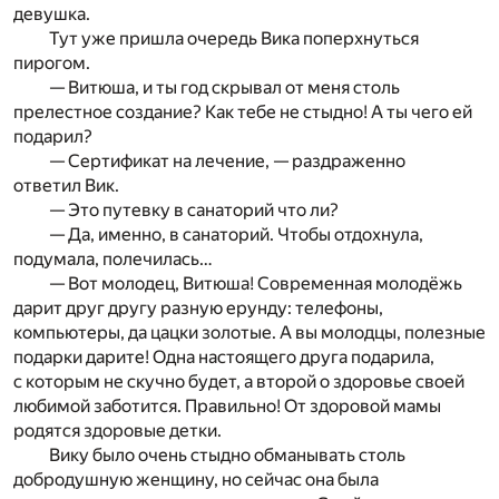
девушка.
Тут уже пришла очередь Вика поперхнуться
пирогом.
— Витюша, и ты год скрывал от меня столь
прелестное создание? Как тебе не стыдно! А ты чего ей
подарил?
— Сертификат на лечение, — раздраженно
ответил Вик.
— Это путевку в санаторий что ли?
— Да, именно, в санаторий. Чтобы отдохнула,
подумала, полечилась…
— Вот молодец, Витюша! Современная молодёжь
дарит друг другу разную ерунду: телефоны,
компьютеры, да цацки золотые. А вы молодцы, полезные
подарки дарите! Одна настоящего друга подарила,
с которым не скучно будет, а второй о здоровье своей
любимой заботится. Правильно! От здоровой мамы
родятся здоровые детки.
Вику было очень стыдно обманывать столь
добродушную женщину, но сейчас она была