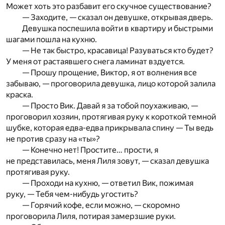
Может хоть это разбавит его скучное существование?
— Заходите, — сказал он девушке, открывая дверь.
Девушка поспешила войти в квартиру и быстрыми
шагами пошла на кухню.
— Не так быстро, красавица! Разуваться кто будет?
У меня от растаявшего снега ламинат вздуется.
— Прошу прощение, Виктор, я от волнения все
забываю, — проговорила девушка, лицо которой залила
краска.
— Просто Вик. Давай я за тобой поухаживаю, —
проговорил хозяин, протягивая руку к короткой темной
шубке, которая едва-едва прикрывала спину — Ты ведь
не против сразу на «ты»?
— Конечно нет! Простите… прости, я
не представилась, меня Лиля зовут, — сказал девушка
протягивая руку.
— Проходи на кухню, — ответил Вик, пожимая
руку, — Тебя чем-нибудь угостить?
— Горячий кофе, если можно, — скоромно
проговорила Лиля, потирая замерзшие руки.