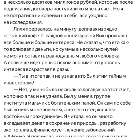
в несколько десятков миллионов рублей, которые после
подписания договора поступили ко мне на счет. Но я
не потратила ни копейки на себя, все уходило
на исследования.
Лиля прервалась на минуту, допивая изрядно
остывший кофе. С каждой новой фразой Вик проявлял
все больше и больше интереса. Не сказать, что его как-
то волновали деньги, но суммы в несколько нулей
не могут оставить равнодушным любого человека.
А если еще идет речь о неком анониме, то уровень
интереса возрастает в разы.
— Ты в итоге так и не узнала кто был этим тайным
инвестором?
— Нет, у меня было несколько догадок на этот счет,
но точно я так и не узнала. Был у меня в группе
института мальчик с богатеньким папой. Он сам по себе
был «гнилым» человеком, а вот его отец являлся
достойным гражданином. Я читала, но он много
вкладывает денег в сохранение природы, разработку
эко-топлива, финансирует лечение заболеваний
в Африке. Я подумала, что он через своего сына узнал