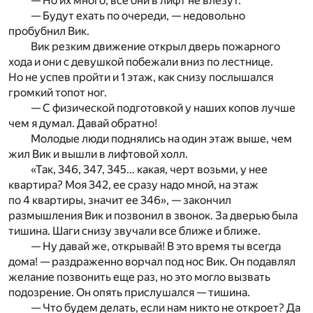
— Но их много, все они в лифт не влезут.
— Будут ехать по очереди, — недовольно
пробубнил Вик.
Вик резким движение открыл дверь пожарного
хода и они с девушкой побежали вниз по лестнице.
Но не успев пройти и 1 этаж, как снизу послышался
громкий топот ног.
— С физической подготовкой у наших копов лучше
чем я думал. Давай обратно!
Молодые люди поднялись на один этаж выше, чем
жил Вик и вышли в лифтовой холл.
«Так, 346, 347, 345… какая, черт возьми, у нее
квартира? Моя 342, ее сразу надо мной, на этаж
по 4 квартиры, значит ее 346», — закончил
размышления Вик и позвонил в звонок. За дверью была
тишина. Шаги снизу звучали все ближе и ближе.
— Ну давай же, открывай! В это время ты всегда
дома! — раздраженно ворчал под нос Вик. Он подавлял
желание позвонить еще раз, но это могло вызвать
подозрение. Он опять прислушался — тишина.
— Что будем делать, если нам никто не откроет? Да