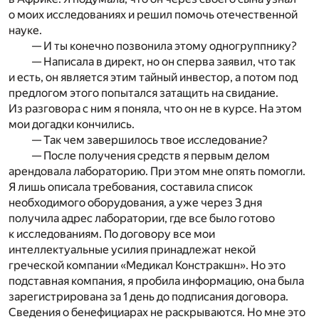
о моих исследованиях и решил помочь отечественной
науке.
— И ты конечно позвонила этому одногруппнику?
— Написала в директ, но он сперва заявил, что так
и есть, он является этим тайный инвестор, а потом под
предлогом этого попытался затащить на свидание.
Из разговора с ним я поняла, что он не в курсе. На этом
мои догадки кончились.
— Так чем завершилось твое исследование?
— После получения средств я первым делом
арендовала лабораторию. При этом мне опять помогли.
Я лишь описала требования, составила список
необходимого оборудования, а уже через 3 дня
получила адрес лаборатории, где все было готово
к исследованиям. По договору все мои
интеллектуальные усилия принадлежат некой
греческой компании «Медикал Констракшн». Но это
подставная компания, я пробила информацию, она была
зарегистрирована за 1 день до подписания договора.
Сведения о бенефициарах не раскрываются. Но мне это