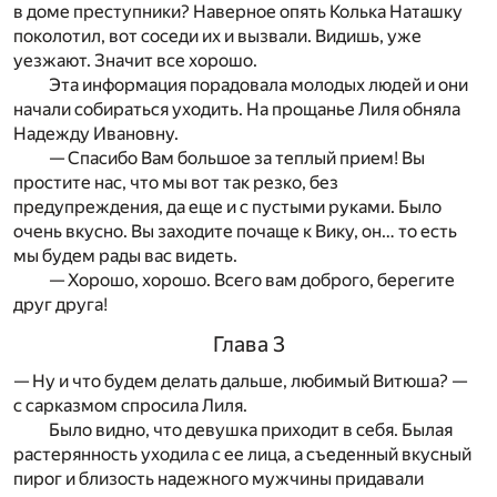
в доме преступники? Наверное опять Колька Наташку
поколотил, вот соседи их и вызвали. Видишь, уже
уезжают. Значит все хорошо.
Эта информация порадовала молодых людей и они
начали собираться уходить. На прощанье Лиля обняла
Надежду Ивановну.
— Спасибо Вам большое за теплый прием! Вы
простите нас, что мы вот так резко, без
предупреждения, да еще и с пустыми руками. Было
очень вкусно. Вы заходите почаще к Вику, он… то есть
мы будем рады вас видеть.
— Хорошо, хорошо. Всего вам доброго, берегите
друг друга!
Глава 3
— Ну и что будем делать дальше, любимый Витюша? —
с сарказмом спросила Лиля.
Было видно, что девушка приходит в себя. Былая
растерянность уходила с ее лица, а съеденный вкусный
пирог и близость надежного мужчины придавали