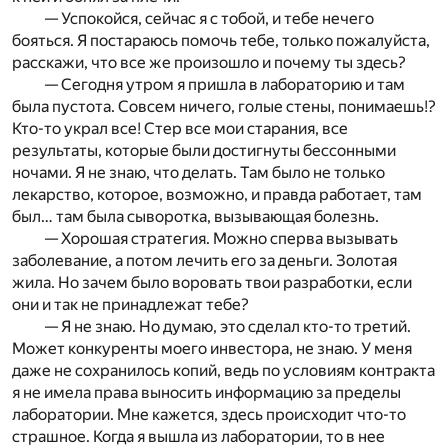
— Успокойся, сейчас я с тобой, и тебе нечего
бояться. Я постараюсь помочь тебе, только пожалуйста,
расскажи, что все же произошло и почему ты здесь?
— Сегодня утром я пришла в лабораторию и там
была пустота. Совсем ничего, голые стены, понимаешь!?
Кто-то украл все! Стер все мои старания, все
результаты, которые были достигнуты бессонными
ночами. Я не знаю, что делать. Там было не только
лекарство, которое, возможно, и правда работает, там
был… там была сыворотка, вызывающая болезнь.
— Хорошая стратегия. Можно сперва вызывать
заболевание, а потом лечить его за деньги. Золотая
жила. Но зачем было воровать твои разработки, если
они и так не принадлежат тебе?
— Я не знаю. Но думаю, это сделал кто-то третий.
Может конкуренты моего инвестора, не знаю. У меня
даже не сохранилось копий, ведь по условиям контракта
я не имела права выносить информацию за пределы
лаборатории. Мне кажется, здесь происходит что-то
страшное. Когда я вышла из лаборатории, то в нее