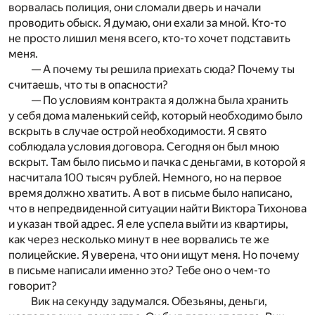
ворвалась полиция, они сломали дверь и начали
проводить обыск. Я думаю, они ехали за мной. Кто-то
не просто лишил меня всего, кто-то хочет подставить
меня.
— А почему ты решила приехать сюда? Почему ты
считаешь, что ты в опасности?
— По условиям контракта я должна была хранить
у себя дома маленький сейф, который необходимо было
вскрыть в случае острой необходимости. Я свято
соблюдала условия договора. Сегодня он был мною
вскрыт. Там было письмо и пачка с деньгами, в которой я
насчитала 100 тысяч рублей. Немного, но на первое
время должно хватить. А вот в письме было написано,
что в непредвиденной ситуации найти Виктора Тихонова
и указан твой адрес. Я еле успела выйти из квартиры,
как через несколько минут в нее ворвались те же
полицейские. Я уверена, что они ищут меня. Но почему
в письме написали именно это? Тебе оно о чем-то
говорит?
Вик на секунду задумался. Обезьяны, деньги,