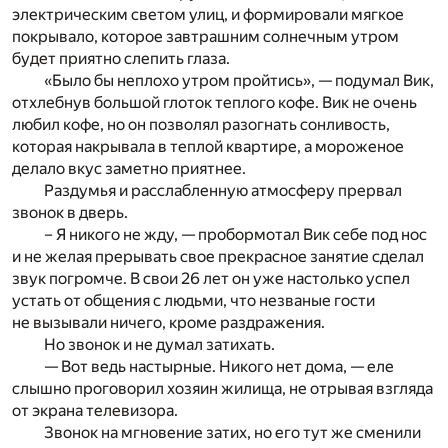
электрическим светом улиц, и формировали мягкое
покрывало, которое завтрашним солнечным утром
будет приятно слепить глаза.
«Было бы неплохо утром пройтись», — подумал Вик,
отхлебнув большой глоток теплого кофе. Вик не очень
любил кофе, но он позволял разогнать сонливость,
которая накрывала в теплой квартире, а мороженое
делало вкус заметно приятнее.
Раздумья и расслабленную атмосферу прервал
звонок в дверь.
­­­­­– Я никого не жду, — пробормотал Вик себе под нос
и не желая прерывать свое прекрасное занятие сделал
звук погромче. В свои 26 лет он уже настолько успел
устать от общения с людьми, что незваные гости
не вызывали ничего, кроме раздражения.
Но звонок и не думал затихать.
— Вот ведь настырные. Никого нет дома, — еле
слышно проговорил хозяин жилища, не отрывая взгляда
от экрана телевизора.
Звонок на мгновение затих, но его тут же сменили