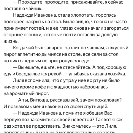
— Проходите, проходите, присаживайте, я сейчас
поставлю чайник.
Надежда Ивановна, стала хлопотать, торопясь
поскорее накрыть на стол. Было видно, что она не часто
принимает гостей, и в ее глазах снова начали загораться
озорные огоньки, которые почти погасли за долгую
жизнь.
Когда чай был заварен, разлит по чашкам, а вкусный
пирог аппетитно дымился на столе, все сели за стол,
но никто первым не притронулся к еде.
— Вы ешьте, ешьте, не стесняйтесь. А под хорошую
еду и беседа льется рекой, — улыбаясь сказала хозяйка.
Лиля вспомнила, что с утра у нее во рту не было
ничего кроме кофе и с жадностью набросилась
на ароматный пирог.
— А ты, Витюша, рассказывай, зачем пожаловал?
И познакомь меня наконец со своей спутницей.
— Надежда Ивановна, помните я обещал Вас
первую познакомить со своей невестой? Так вот я как
раз хотел ее представить. Знакомьтесь — это Лиля,
перспективный научный исследователь в области