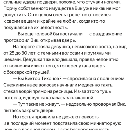
сильные удары по двери, похоже, что стучали ногами.
Порчу собственного имущества Вик уже никак не мог
допустить. Он в целом очень трепетно относился
к своим вещам и крайне не любил, когда кто-то
покушался на их целостность.
— Вы еще головой бы постучали, — с раздражение
проговорил Вик, открывая дверь.
На пороге стояла девушка, невысокого роста, на вид
от 25 до 30 лет, с темными волосами и румяными
щеками. Девушка тяжело дышала, правда непонятно
от волнения или от того, что перепутала дверь
с боксерской грушей.
— Вы Виктор Тихонов? — спросила она с волнением.
Снежинки на ее волосах начинали медленно таять,
стекая водой прямо на ресницы. Из-за этого тушь
потекла, и девушка казалась заплаканной.
— Тут такие не живут, — недовольно проворчал Вик,
пытаясь закрыть дверь.
Но гостья проявила не дюжею ловкость
и в последний момент подставила свою миниатюрную
ножку в дверной проем. Такая бесцеремонность