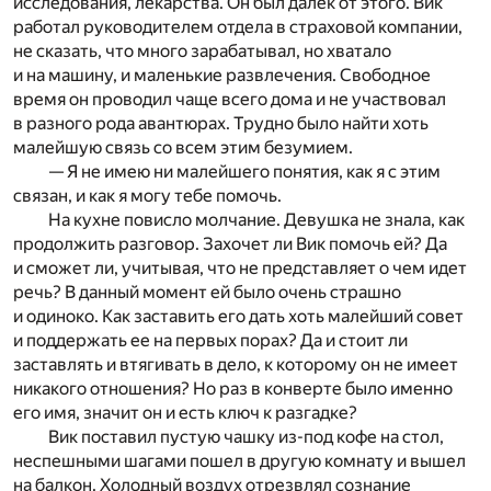
исследования, лекарства. Он был далек от этого. Вик
работал руководителем отдела в страховой компании,
не сказать, что много зарабатывал, но хватало
и на машину, и маленькие развлечения. Свободное
время он проводил чаще всего дома и не участвовал
в разного рода авантюрах. Трудно было найти хоть
малейшую связь со всем этим безумием.
— Я не имею ни малейшего понятия, как я с этим
связан, и как я могу тебе помочь.
На кухне повисло молчание. Девушка не знала, как
продолжить разговор. Захочет ли Вик помочь ей? Да
и сможет ли, учитывая, что не представляет о чем идет
речь? В данный момент ей было очень страшно
и одиноко. Как заставить его дать хоть малейший совет
и поддержать ее на первых порах? Да и стоит ли
заставлять и втягивать в дело, к которому он не имеет
никакого отношения? Но раз в конверте было именно
его имя, значит он и есть ключ к разгадке?
Вик поставил пустую чашку из-под кофе на стол,
неспешными шагами пошел в другую комнату и вышел
на балкон. Холодный воздух отрезвлял сознание