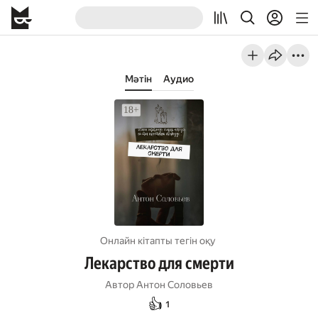
Мәтін
Аудио
Онлайн кітапты тегін оқу
Лекарство для смерти
Автор
Антон Соловьев
👍
1