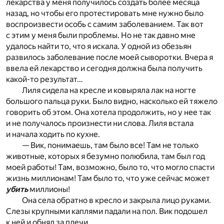
лекарства у меня получилось создать более месяца
назад, но чтобы его протестировать мне нужно было
воспроизвести особь с самим заболеванием. Так вот
с этим у меня были проблемы. Но не так давно мне
удалось найти то, что я искала. У одной из обезьян
развилось заболевание после моей сыворотки. Вчера я
ввела ей лекарство и сегодня должна была получить
какой-то результат…
Лиля сидела на кресле и ковыряла лак на ногте
большого пальца руки. Было видно, насколько ей тяжело
говорить об этом. Она хотела продолжить, но у нее так
и не получалось произнести ни слова. Лиля встала
и начала ходить по кухне.
— Вик, понимаешь, там было все! Там не только
животные, которых я безумно полюбила, там был год
моей работы! Там, возможно, было то, что могло спасти
жизнь миллионам! Там было то, что уже сейчас может
убить
миллионы!
Она села обратно в кресло и закрыла лицо руками.
Слезы крупными каплями падали на пол. Вик подошел
к ней и обнял за плечи.