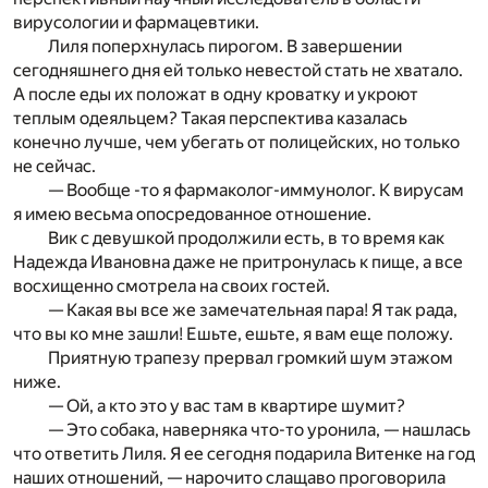
вирусологии и фармацевтики.
Лиля поперхнулась пирогом. В завершении
сегодняшнего дня ей только невестой стать не хватало.
А после еды их положат в одну кроватку и укроют
теплым одеяльцем? Такая перспектива казалась
конечно лучше, чем убегать от полицейских, но только
не сейчас.
— Вообще -то я фармаколог-иммунолог. К вирусам
я имею весьма опосредованное отношение.
Вик с девушкой продолжили есть, в то время как
Надежда Ивановна даже не притронулась к пище, а все
восхищенно смотрела на своих гостей.
— Какая вы все же замечательная пара! Я так рада,
что вы ко мне зашли! Ешьте, ешьте, я вам еще положу.
Приятную трапезу прервал громкий шум этажом
ниже.
— Ой, а кто это у вас там в квартире шумит?
— Это собака, наверняка что-то уронила, — нашлась
что ответить Лиля. Я ее сегодня подарила Витенке на год
наших отношений, — нарочито слащаво проговорила