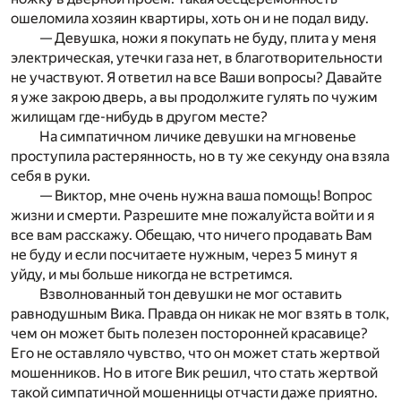
ошеломила хозяин квартиры, хоть он и не подал виду.
— Девушка, ножи я покупать не буду, плита у меня
электрическая, утечки газа нет, в благотворительности
не участвуют. Я ответил на все Ваши вопросы? Давайте
я уже закрою дверь, а вы продолжите гулять по чужим
жилищам где-нибудь в другом месте?
На симпатичном личике девушки на мгновенье
проступила растерянность, но в ту же секунду она взяла
себя в руки.
— Виктор, мне очень нужна ваша помощь! Вопрос
жизни и смерти. Разрешите мне пожалуйста войти и я
все вам расскажу. Обещаю, что ничего продавать Вам
не буду и если посчитаете нужным, через 5 минут я
уйду, и мы больше никогда не встретимся.
Взволнованный тон девушки не мог оставить
равнодушным Вика. Правда он никак не мог взять в толк,
чем он может быть полезен посторонней красавице?
Его не оставляло чувство, что он может стать жертвой
мошенников. Но в итоге Вик решил, что стать жертвой
такой симпатичной мошенницы отчасти даже приятно.