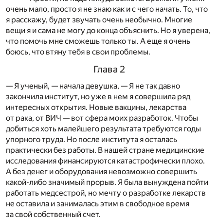
очень мало, просто я не знаю как и с чего начать. То, что
я расскажу, будет звучать очень необычно. Многие
вещи я и сама не могу до конца объяснить. Но я уверена,
что помочь мне сможешь только ты. А еще я очень
боюсь, что втяну тебя в свои проблемы.
Глава 2
— Я ученый, — начала девушка, — Я не так давно
закончила институт, но уже в нем я совершила ряд
интересных открытия. Новые вакцины, лекарства
от рака, от ВИЧ — вот сфера моих разработок. Чтобы
добиться хоть малейшего результата требуются годы
упорного труда. Но после института я осталась
практически без работы. В нашей стране медицинские
исследования финансируются катастрофически плохо.
А без денег и оборудования невозможно совершить
какой-либо значимый прорыв. Я была вынуждена пойти
работать медсестрой, но мечту о разработке лекарств
не оставила и занималась этим в свободное время
за свой собственный счет.