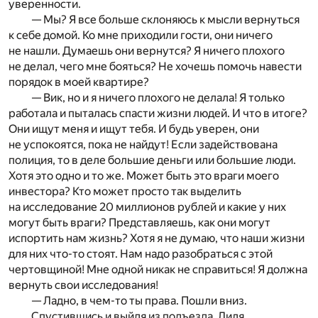
уверенности.
— Мы? Я все больше склоняюсь к мысли вернуться
к себе домой. Ко мне приходили гости, они ничего
не нашли. Думаешь они вернутся? Я ничего плохого
не делал, чего мне бояться? Не хочешь помочь навести
порядок в моей квартире?
— Вик, но и я ничего плохого не делала! Я только
работала и пыталась спасти жизни людей. И что в итоге?
Они ищут меня и ищут тебя. И будь уверен, они
не успокоятся, пока не найдут! Если задействована
полиция, то в деле большие деньги или большие люди.
Хотя это одно и то же. Может быть это враги моего
инвестора? Кто может просто так выделить
на исследование 20 миллионов рублей и какие у них
могут быть враги? Представляешь, как они могут
испортить нам жизнь? Хотя я не думаю, что наши жизни
для них что-то стоят. Нам надо разобраться с этой
чертовщиной! Мне одной никак не справиться! Я должна
вернуть свои исследования!
— Ладно, в чем-то ты права. Пошли вниз.
Спустившись и выйдя из подъезда, Лиля