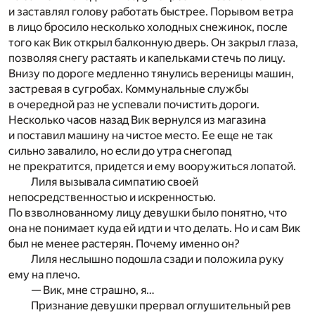
и заставлял голову работать быстрее. Порывом ветра
в лицо бросило несколько холодных снежинок, после
того как Вик открыл балконную дверь. Он закрыл глаза,
позволяя снегу растаять и капельками стечь по лицу.
Внизу по дороге медленно тянулись вереницы машин,
застревая в сугробах. Коммунальные службы
в очередной раз не успевали почистить дороги.
Несколько часов назад Вик вернулся из магазина
и поставил машину на чистое место. Ее еще не так
сильно завалило, но если до утра снегопад
не прекратится, придется и ему вооружиться лопатой.
Лиля вызывала симпатию своей
непосредственностью и искренностью.
По взволнованному лицу девушки было понятно, что
она не понимает куда ей идти и что делать. Но и сам Вик
был не менее растерян. Почему именно он?
Лиля неслышно подошла сзади и положила руку
ему на плечо.
— Вик, мне страшно, я…
Признание девушки прервал оглушительный рев