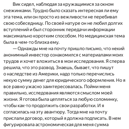
Вик сидел, наблюдая за кружащимися за окном
снежинками. Трудно было сказать интересная ли ему
эта тема, или он просто из вежливости не перебивал
свою собеседницу. По своей натуре он не любил долгих
вступлений и был сторонник передачи информации
максимально коротким способом. Но медицинская тема
была в чем-то близка ему.
— Однажды мне на почту пришло письмо, что некий
анонимный инвестор ознакомился с материалами моих
трудов и хочет вложиться в мои исследования. Я сперва
решила, что это развод. Знаешь, бывает, что пишут
о наследстве из Америки, надо только перечислись
некую сумму денег для юридического оформления. Но я
все равно ужасно заинтересовалась. Пойми меня
правильно, исследования являются смыслом моей
жизни. Я готова была цепляться за любую соломинку,
чтобы как-то продолжить свои разработки. И я
согласилась на эту авантюру. Тогда мне на почту
прислали договор, который я должна подписать. В нем
фигурировала астрономическая для меня сумма