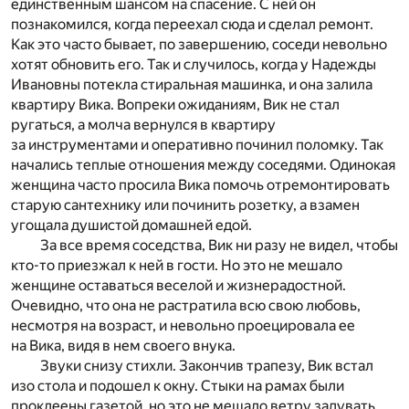
единственным шансом на спасение. С ней он
познакомился, когда переехал сюда и сделал ремонт.
Как это часто бывает, по завершению, соседи невольно
хотят обновить его. Так и случилось, когда у Надежды
Ивановны потекла стиральная машинка, и она залила
квартиру Вика. Вопреки ожиданиям, Вик не стал
ругаться, а молча вернулся в квартиру
за инструментами и оперативно починил поломку. Так
начались теплые отношения между соседями. Одинокая
женщина часто просила Вика помочь отремонтировать
старую сантехнику или починить розетку, а взамен
угощала душистой домашней едой.
За все время соседства, Вик ни разу не видел, чтобы
кто-то приезжал к ней в гости. Но это не мешало
женщине оставаться веселой и жизнерадостной.
Очевидно, что она не растратила всю свою любовь,
несмотря на возраст, и невольно проецировала ее
на Вика, видя в нем своего внука.
Звуки снизу стихли. Закончив трапезу, Вик встал
изо стола и подошел к окну. Стыки на рамах были
проклеены газетой, но это не мешало ветру задувать