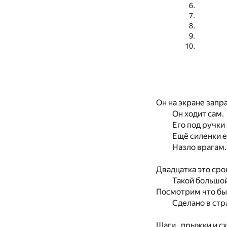
Он на экране запр
Он ходит сам.
Его под ручки
Ещё силенки е
Назло врагам.
Двадцатка это сро
Такой большой
Посмотрим что бы
Сделано в стр
Шаги , прыжки и с