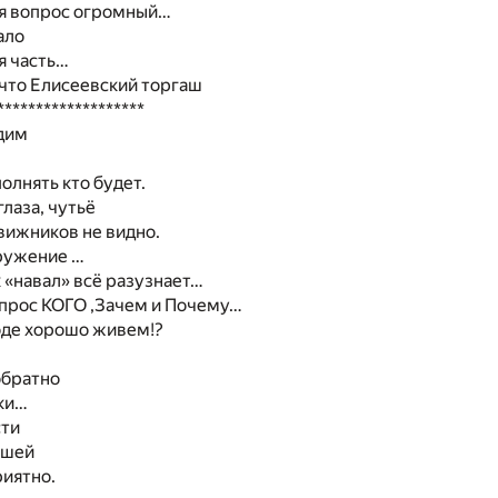
ля вопрос огромный…
тало
я часть…
 что Елисеевский торгаш
*******************
одим
олнять кто будет.
лаза, чутьё
вижников не видно.
ружение …
к «навал» всё разузнает…
опрос КОГО ,Зачем и Почему…
оде хорошо живем!?
обратно
ски…
сти
ышей
риятно.