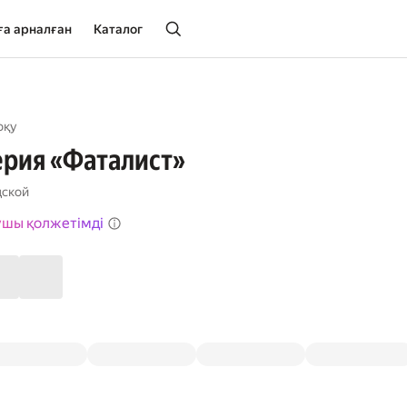
ға арналған
Каталог
оқу
ерия «Фаталист»
дской
ушы қолжетімді