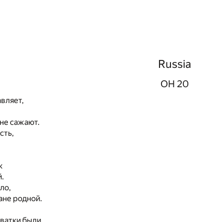
Russia
ОН 20
авляет,
 не сажают.
сть,
к
.
ло,
ане родной.
хватки были.