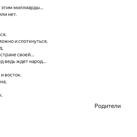
 этим миллиарды...
ли нет.
ся.
 можно и споткнуться,
д.
в стране своей…
д ведь ждет народ…
и восток.
на,
к.
Родители