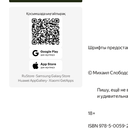
Қосымшада ыңғайлырақ
Шрифты предоста
© Михаил Слободс
RuStore
·
Samsung Galaxy Store
Huawei AppGallery
·
Xiaomi GetApps
Пишу, ещё не 
и удивительна
18+
ISBN 978-5-0059-2