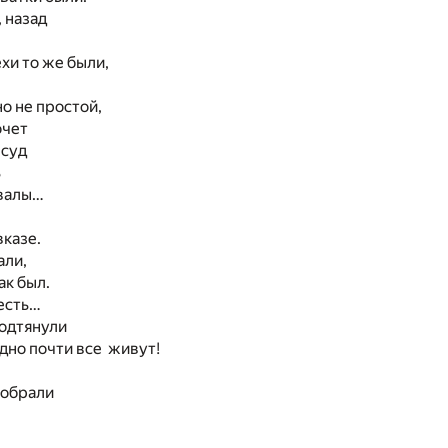
 назад
хи то же были,
о не простой,
очет
 суд
ь
овалы…
вказе.
али,
ак был.
есть…
подтянули
дно почти все живут!
тобрали