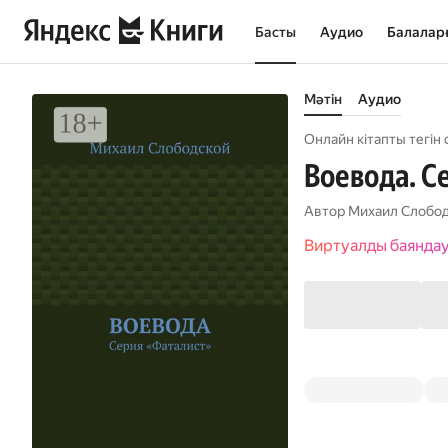
Басты
Аудио
Балалар
Мәтін
Аудио
Онлайн кітапты тегін 
Воевода. С
Автор
Михаил Слобо
Виртуалды баянда