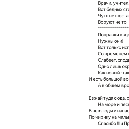
Врачи, учите
Вот бедных с
Чуть не шеста
Воруют не то,
***************
Поправки вв
Нужны они!
Вот только исп
Со временем г
Слабеет, спод
Одно лишь ок
Как новый -та
И есть большой в
А в общем вр
Езжай туда сюда, 
На море и пе
В невзгоды и напа
По чирику на мал
Спасибо !!!и П