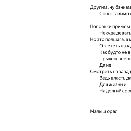
Другим ,ну банкам
Сопоставимо и
Поправки примем
Некуда девать
Но это полшага, а
Отлететь наза
Как будто не 
Прыжок впере
Да не
Смотреть на запад 
Ведь власть да
Для жизни и
На долгий сро
Малыш орал
...