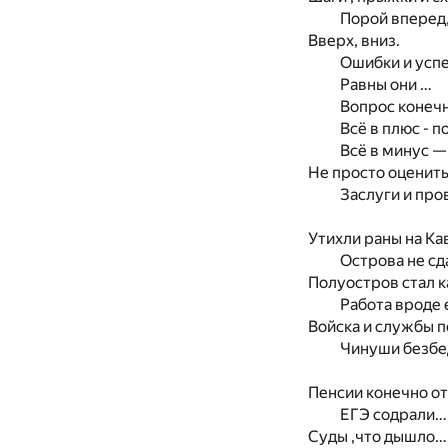
Порой вперед,
Вверх, вниз.
Ошибки и успе
Равны они …
Вопрос конечн
Всё в плюс - п
Всё в минус —
Не просто оценит
Заслуги и пр
Утихли раны на Ка
Острова не сд
Полуостров стал к
Работа вроде 
Войска и службы 
Чинуши безбе
Пенсии конечно о
ЕГЭ содрали…
Суды ,что дышло…