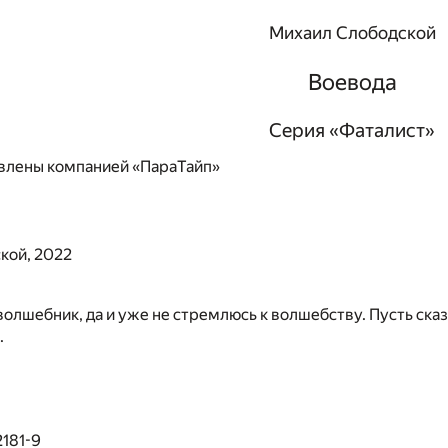
Михаил Слободской
Воевода
Серия «Фаталист»
влены компанией «ПараТайп»
кой, 2022
волшебник, да и уже не стремлюсь к волшебству. Пусть ска
.
181-9