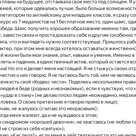
а планы на будущее, отстаивала свое место под солнцем. Я 
семей, которые одевались лучше, было больше возможност
репетитором по английскому для младших классов, я сразу 
нкурс из 7 медалистов на 1 бесплатное место, один шанс, од
обеда. Шанс получить хорошее образование именно там, где
 завести связи и проста доказать себе и другим (особенно тем
няла, что и выглядеть нужно соответствующе. Пришлось рабо
актер, при этом мне всегда хотелось оставаться женственно
й жизни были мои знания, опыт, навыки и умения. Именно в
еты и падения, а единственный актив, который остается все
льна! Но это и делает меня настоящей. Я не стыжусь своих о
я честно о них говорю. Я не пытаюсь быть той, кем не являюсь
 меня есть свой «Кодекс чести». Поделюсь несколькими прави
 людей в беде (родных и незнакомых), если я чувствую, что
 «удар в спину» (не делаю плохо людям неожиданно, мерзки
еловека. О своих претензиях я говорю прямо в лицо);
ичаю, не жалуюсь (считаю это некрасивым);
огда меня жалеют, да и не нуждаюсь в этом;
ю синдромом «хорошей девочки», не хвастаюсь (не люблю так
И не строю из себя «святую»);
ваю: «Как дела?», если меня в действительности это не инте