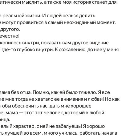
итически мыслить, а также моя история станет для
 в реальной жизни. И людей нельзя делить
ые могут проявиться в самый неожиданный момент.
 другого.
нечестно!
акопилось внутри, показать вам другое видение
 где-то глубоко внутри. К сожалению, до нее у меня
ама без отца. Помню, как ей было тяжело. Я все
же мне тогда не хватало ее внимания и любви! Но как
 чтобы обеспечить нас, дать мне хорошее
: мама — этот тот человек, который в любой
онца.
лый характер, с ней не забалуешь! Я хорошо
быть лучшей во всем, много училась, работать начала