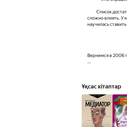
Список достат
сложно влиять. У 
научилась ставить
Вернемся в 2006 г
...
Ұқсас кітаптар