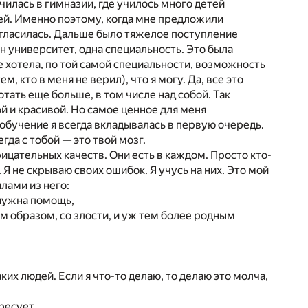
училась в гимназии, где училось много детей
ей. Именно поэтому, когда мне предложили
согласилась. Дальше было тяжелое поступление
ин университет, одна специальность. Это была
 хотела, по той самой специальности, возможность
, кто в меня не верил), что я могу. Да, все это
тать еще больше, в том числе над собой. Так
й и красивой. Но самое ценное для меня
 обучение я всегда вкладывалась в первую очередь.
гда с тобой — это твой мозг.
трицательных качеств. Они есть в каждом. Просто кто-
. Я не скрываю своих ошибок. Я учусь на них. Это мой
лами из него:
 нужна помощь,
м образом, со злости, и уж тем более родным
их людей. Если я что-то делаю, то делаю это молча,
ресует.