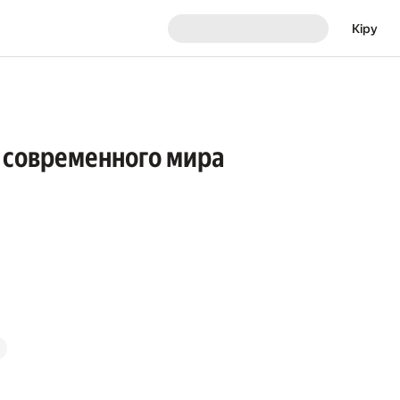
Кіру
е современного мира