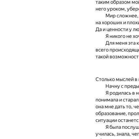
таким образом мой
него уроком, убер
Мир сложнее, 
на хороших и плох
Да и ценности у л
Я никого не х
Для меня эта 
всего происходяще
такой возможности
Столько мыслей в г
Начну с преды
Я родилась в 
понимала и старала
она мне дать то, ч
образование, прол
ситуации останется
Я была послуш
училась, знала, че