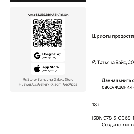
Қосымшада ыңғайлырақ
Шрифты предоста
© Татьяна Вайс, 2
RuStore
·
Samsung Galaxy Store
Данная книга 
Huawei AppGallery
·
Xiaomi GetApps
рассуждения н
18+
ISBN 978-5-0069-
Создано в инт