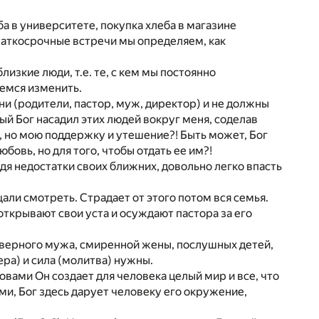
а в университете, покупка хлеба в магазине
 краткосрочные встречи мы определяем, как
лизкие люди, т.е. те, с кем мы постоянно
емся изменить.
они (родители, пастор, муж, директор) и не должны
й Бог насадил этих людей вокруг меня, соделав
я, но мою поддержку и утешение?! Быть может, Бог
бовь, но для того, чтобы отдать ее им?!
дя недостатки своих ближних, довольно легко впасть
ли смотреть. Страдает от этого потом вся семья.
ткрывают свои уста и осуждают пастора за его
 верного мужа, смиренной жены, послушных детей,
ра) и сила (молитва) нужны.
ловами Он создает для человека целый мир и все, что
ми, Бог здесь дарует человеку его окружение,