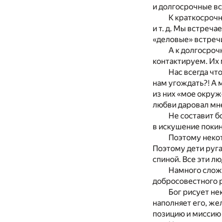
и долгосрочные вс
К краткосрочн
и т. д. Мы встреч
«деловые» встреч
А к долгосроч
контактируем. Их
Нас всегда чт
нам угождать?! А 
из них «мое окруж
любви даровал мне 
Не составит б
в искушение поки
Поэтому некот
Поэтому дети руга
спиной. Все эти лю
Намного слож
добросовестного р
Бог рисует не
наполняет его, же
позицию и миссию 