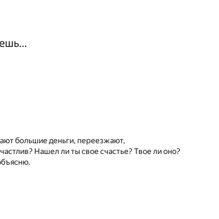
чешь…
тдают большие деньги, переезжают,
 счастлив? Нашел ли ты свое счастье? Твое ли оно?
 объясню.