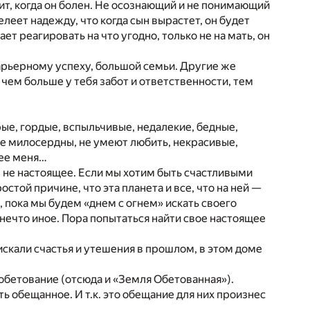
пит, когда он болен. Не осознающий и не понимающий
леет надежду, что когда сын вырастет, он будет
ает реагировать на что угодно, только не на мать, он
арьерному успеху, большой семьи. Другие же
, чем больше у тебя забот и ответственности, тем
ые, гордые, вспыльчивые, недалекие, бедные,
не милосердны, не умеют любить, некрасивые,
вее меня…
о, не настоящее. Если мы хотим быть счастливыми
ростой причине, что эта планета и все, что на ней —
р, пока мы будем «днем с огнем» искать своего
нечто иное. Пора попытаться найти свое настоящее
искали счастья и утешения в прошлом, в этом доме
о обетование (отсюда и «Земля Обетованная»).
ть обещанное. И т.к. это обещание для них произнес