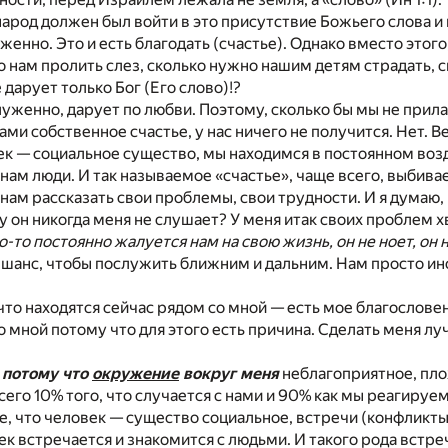
арод должен был войти в это присутствие Божьего слова и им
енно. Это и есть благодать (счастье). Однако вместо этого
 нам пролить слез, сколько нужно нашим детям страдать, с
дарует только Бог (Его слово)!?
уженно, дарует по любви. Поэтому, сколько бы мы не прилаг
ми собственное счастье, у нас ничего не получится. Нет. В
век — социальное существо, мы находимся в постоянном воз
 нам люди. И так называемое «счастье», чаще всего, выбива
нам рассказать свои проблемы, свои трудности. И я думаю,
он никогда меня не слушает? У меня итак своих проблем хв
о-то постоянно жалуется нам на свою жизнь, он не ноет, он 
 шанс, чтобы послужить ближним и дальним. Нам просто ино
 что находятся сейчас рядом со мной — есть мое благословен
о мной потому что для этого есть причина. Сделать меня лу
, потому что
окружение
вокруг меня
неблагоприятное, пло
его 10% того, что случается с нами и 90% как мы реагируем н
е, что человек — существо социальное, встречи (конфлик
ек встречается и знакомится с людьми. И такого рода встр