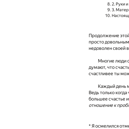
2. Руки и
3. Мате
Настоящ
Продолжение этой
просто довольными.
недоволен своей в
Многие люди с
думают, что счасть
счастливее ты мож
Каждый день м
Ведь только когда
большее счастье и
отношение к пробл
* Я осмелился отм