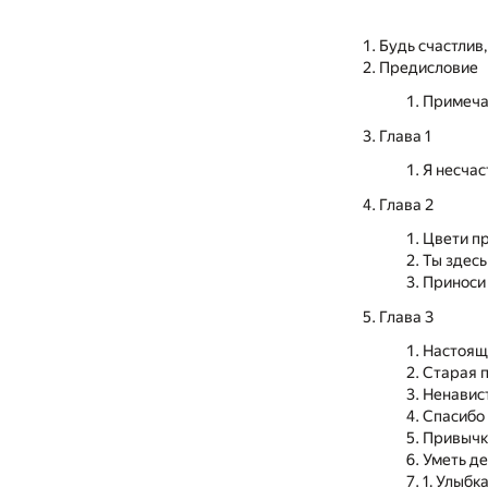
Будь счастлив
Предисловие
Примеча
Глава 1
Я несчас
Глава 2
Цвети п
Ты здесь
Приноси
Глава 3
Настоящ
Старая 
Ненавис
Спасибо
Привычк
Уметь де
1. Улыбк