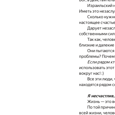
Израильский н
Иметь это незаслуж
Сколько нужно
настоящее счастье 
Дарует незасл
собственными сила
Так как, чело
близкие и далекие
Они пытаются 
проблемы? Почему 
Если рядом кт
использовать этот
вокруг нас! :)
Все эти люди,
находятся рядом с
Я несчастлив
Жизнь — это вс
По той причин
всей жизни, челов