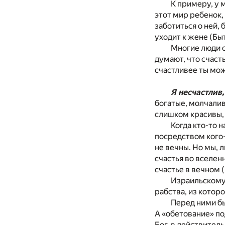
К примеру, у 
этот мир ребенок,
заботиться о ней, 
уходит к жене (Бы
Многие люди с
думают, что счасть
счастливее ты мож
Я несчастлив
богатые, молчалив
слишком красивы, 
Когда кто-то 
посредством кого-т
не вечны. Но мы, л
счастья во вселен
счастье в вечном (
Израильскому 
рабства, из которо
Перед ними бы
А «обетование» под
Бог, в действитель