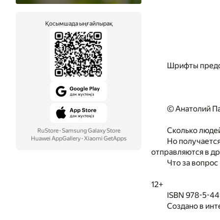
Қосымшада ыңғайлырақ
Шрифты предо
© Анатолий Па
Сколько людей
RuStore
·
Samsung Galaxy Store
Huawei AppGallery
·
Xiaomi GetApps
Но получается
отправляются в дру
Что за вопрос
12+
ISBN 978-5-4
Создано в инт