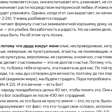
мамы появляется сын, она воспитывает его, ухаживает, не с
 начинает расти посредством материнской любви. И мама ле
будет ухаживать. Однако, когда этот сын вырастает, он начин
т 2:24). У мамы разбивается сердце!
читают формулу счастья эквивалентной хорошему дому, к
е — это улыбка, беззаботность и радость. Но на самом деле
ешь быть. Но об этом чуть позже.
, потому что
люди
вокруг меня
злые, несправедливые, хитр
ые, неверные, не пунктуальные, эгоисты, не понимающие, 
не культурны, вероломны, не скромны, и конечно, счастли
нас делает счастливыми — это не долгое счастье. Потому чт
о, то боюсь тебя огорчить, эта планета не для нас. По той п
юди, т.е. наш дух сотворен для вечности, поэтому до тех по
ной (видимом мире), мы будем страдать. Пора попробовать 
Ин 4:22). И это вечное — есть Бог!
народу понадобилось целых 40 лет, чтобы понять это. Они 
го Бог освободил их после 430 лет страданий.
ла земля, но это была не просто земля — это, по сути, был
разумевает тот факт, что кто-то дал свое «слово», исполни
ности, перед Израилем лежала не земля, а «слово» (Ин 1:1).