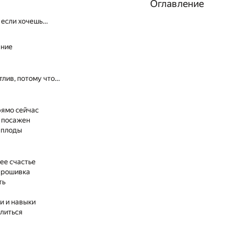
Оглавление
, если хочешь…
ние
тлив, потому что…
рямо сейчас
 посажен
 плоды
ее счастье
прошивка
ть
и и навыки
литься
а