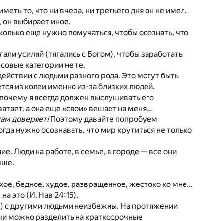
еть то, что ни вчера, ни третьего дня он не имел.
, он выбирает иное.
колько еще нужно помучаться, чтобы осознать, что
али усилий (тягались с Богом), чтобы заработать
есовые категории не те.
действии с людьми разного рода. Это могут быть
ется из колеи именно из-за близких людей.
 почему я всегда должен выслушивать его
атает, а она еще «свои» вешает на меня…
нам доверяет!
Поэтому давайте попробуем
гда нужно осознавать, что мир крутиться не только
ие. Люди на работе, в семье, в городе — все они
чше.
хое, бедное, худое, развращенное, жестоко ко мне…
а это (И. Нав 24:15).
ты) с другими людьми неизбежны. На протяжении
ечи можно разделить на краткосрочные