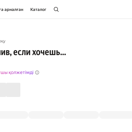
ға арналған
Каталог
оқу
лив, если хочешь…
ушы қолжетімді