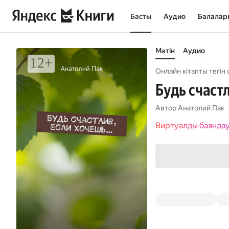
Басты
Аудио
Балалар
Мәтін
Аудио
Онлайн кітапты тегін 
Будь счаст
Автор
Анатолий Пак
Виртуалды баянда