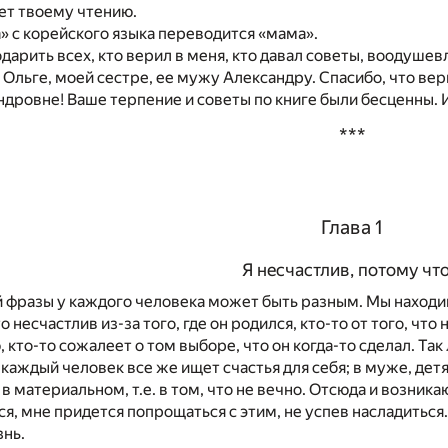
ет твоему чтению.
» с корейского языка переводится «мама».
одарить всех, кто верил в меня, кто давал советы, воодушев
Ольге, моей сестре, ее мужу Александру. Спасибо, что вер
дровне! Ваше терпение и советы по книге были бесценны. И
***
Глава 1
Я несчастлив, потому чт
 фразы у каждого человека может быть разным. Мы наход
 несчастлив из-за того, где он родился, кто-то от того, что 
 кто-то сожалеет о том выборе, что он когда-то сделал. Та
 каждый человек все же ищет счастья для себя; в муже, детя
 материальном, т.е. в том, что не вечно. Отсюда и возникают
ся, мне придется попрощаться с этим, не успев насладиться
знь.