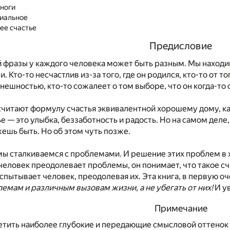
 ноги
риальное
ее счастье
Предисловие
 фразы у каждого человека может быть разным. Мы наход
 Кто-то несчастлив из-за того, где он родился, кто-то от тог
нешностью, кто-то сожалеет о том выборе, что он когда-то 
читают формулу счастья эквивалентной хорошему дому, к
е — это улыбка, беззаботность и радость. Но на самом деле
ешь быть. Но об этом чуть позже.
ы сталкиваемся с проблемами. И решение этих проблем в ж
 человек преодолевает проблемы, он понимает, что такое с
спытывает человек, преодолевая их. Эта книга, в первую оч
емам и различным вызовам жизни, а не убегать от них!
И ув
Примечание
етить наиболее глубокие и передающие смысловой оттенок