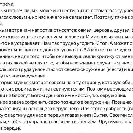
тречи.
ым встречам, мы можем отнести: визит к стоматологу, учеб
аемся с людьми, но нас ничего не связывает. Поэтому такие
и.
ным встречам напротив относятся: семья, церковь, друзья, б
 можно считать окружением человека. И именно их мы пыта
о-то не устраивает. Нам так трудно угодить. Стоп! А может 
может мне никто не должен угождать?! А может наш чудесны
ение», не для того, чтобы они выслушивали критику от мен
этих людей не для того, чтобы всю жизнь получать от них лю
ольшого труда уклониться от своего окружения (места) и ви
нуть свое окружение.
орые мужья смотрят совсем не в ту сторону, которую обеща
ются с родителями, не повинуются им. Поэтому верующие о
ди не берегут Богом данного им «места», т.е. окружения.
нее задача сохранить свою позицию в окружении. Позицию
аботника и настоящего верующего. Для этого храбрость (ве
кую картину для нас в первых главах книги Бытия. Своими с
лая, чтобы он управлял над всем творением. Другими слова
в сердце.