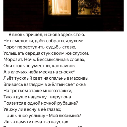
Я вновь пришёл, и снова здесь стою.
Нет смелости, дабы собраться духом:
Порог переступить-судьбы стезю,
Услышать сердца стук своим же слухом.
Морозит. Ночь. Бессмыслица в словах,
Они столь не уместны, как наивны,
А в клочьях неба месяц на сносях*
Льёт тусклый свет на спальные массивы.
Впиваясь взглядом в жёлтый свет окна
На третьем этаже многоэтажки,
Таю в душе надежду - вдруг она
Появится в одной ночной рубашке?
Увижу ли весну в её глазах;
Привычное услышу - Мой любимый?
Иль в памяти печатью на устах