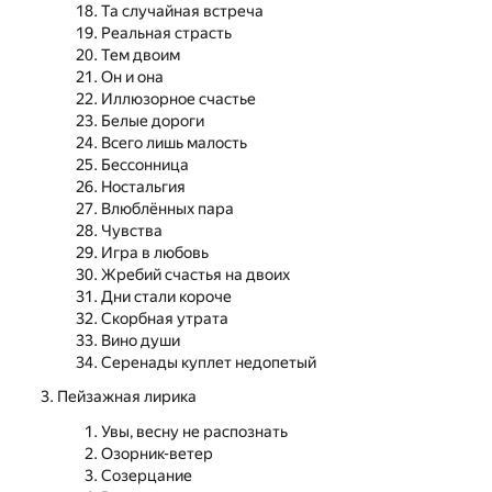
Та случайная встреча
Реальная страсть
Тем двоим
Он и она
Иллюзорное счастье
Белые дороги
Всего лишь малость
Бессонница
Ностальгия
Влюблённых пара
Чувства
Игра в любовь
Жребий счастья на двоих
Дни стали короче
Скорбная утрата
Вино души
Серенады куплет недопетый
Пейзажная лирика
Увы, весну не распознать
Озорник-ветер
Созерцание