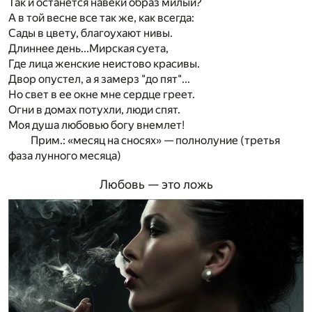
Так и останется навеки образ милый?
А в той весне все так же, как всегда:
Сады в цвету, благоухают нивы.
Длиннее день...Мирская суета,
Где лица женские неистово красивы.
Двор опустел, а я замерз "до пят"...
Но свет в ее окне мне сердце греет.
Огни в домах потухли, люди спят.
Моя душа любовью богу внемлет!
Прим.: «месяц на сносях» — полнолуние (третья
фаза лунного месяца)
Любовь — это ложь