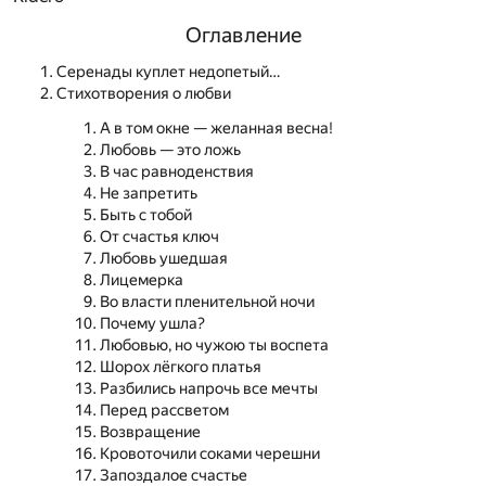
Оглавление
Серенады куплет недопетый…
Стихотворения о любви
А в том окне — желанная весна!
Любовь — это ложь
В час равноденствия
Не запретить
Быть с тобой
От счастья ключ
Любовь ушедшая
Лицемерка
Во власти пленительной ночи
Почему ушла?
Любовью, но чужою ты воспета
Шорох лёгкого платья
Разбились напрочь все мечты
Перед рассветом
Возвращение
Кровоточили соками черешни
Запоздалое счастье