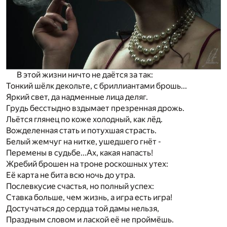
В этой жизни ничто не даётся за так:
Тонкий шёлк декольте, с бриллиантами брошь...
Яркий свет, да надменные лица деляг.
Грудь бесстыдно вздымает презренная дрожь.
Льётся глянец по коже холодный, как лёд.
Вожделенная стать и потухшая страсть.
Белый жемчуг на нитке, ушедшего гнёт -
Перемены в судьбе...Ах, какая напасть!
Жребий брошен на троне роскошных утех:
Её карта не бита всю ночь до утра.
Послевкусие счастья, но полный успех:
Ставка больше, чем жизнь, а игра есть игра!
Достучаться до сердца той дамы нельзя,
Праздным словом и лаской её не проймёшь.