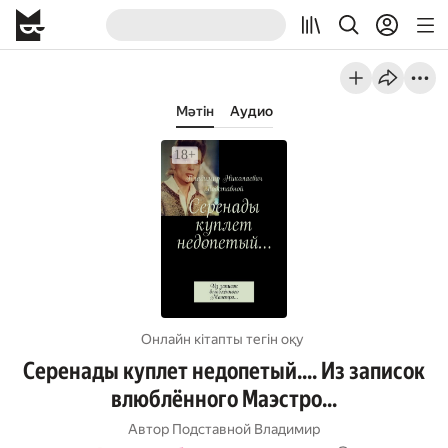
Мәтін
Аудио
Онлайн кітапты тегін оқу
Серенады куплет недопетый…. Из записок
влюблённого Маэстро…
Автор
Подставной Владимир