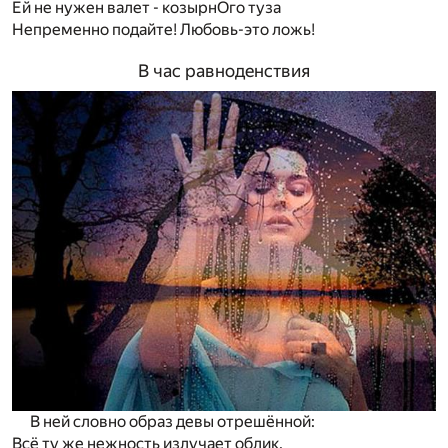
Ей не нужен валет - козырнОго туза
Непременно подайте! Любовь-это ложь!
В час равноденствия
В ней словно образ девы отрешённой:
Всё ту же нежность излучает облик.