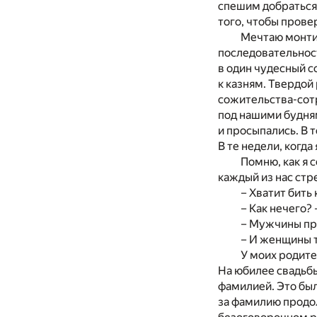
спешим добраться 
того, чтобы прове
Мечтаю монтир
последовательност
в один чудесный с
к казням. Твердой
сожительства-сотр
под нашими будням
и просыпались. В 
В те недели, когда
Помню, как я 
каждый из нас стр
– Хватит бить 
– Как нечего?
– Мужчины пр
– И женщины т
У моих родите
На юбилее свадьб
фамилией. Это был
за фамилию продол