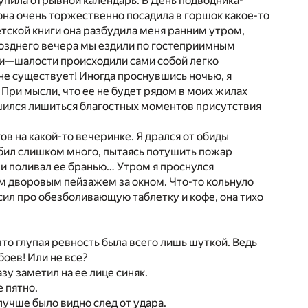
упила отрывной календарь. В День подводника-
она очень торжественно посадила в горшок какое-то
етской книги она разбудила меня ранним утром,
 позднего вечера мы ездили по гостеприимным
ти—шалости происходили сами собой легко
 не существует! Иногда проснувшись ночью, я
 При мысли, что ее не будет рядом в моих жилах
рашился лишиться благостных моментов присутствия
в на какой-то вечеринке. Я дрался от обиды
ребил слишком много, пытаясь потушить пожар
л и поливал ее бранью… Утром я проснулся
ым дворовым пейзажем за окном. Что-то кольнуло
осил про обезболивающую таблетку и кофе, она тихо
что глупая ревность была всего лишь шуткой. Ведь
оев! Или не все?
азу заметил на ее лице синяк.
е пятно.
 лучше было видно след от удара.