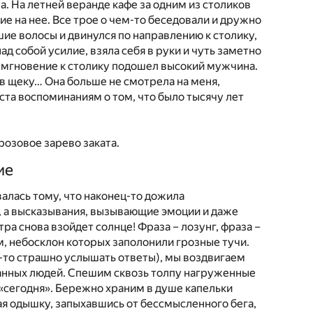
. На летней веранде кафе за одним из столиков
е на нее. Все трое о чем-то беседовали и дружно
е волосы и двинулся по направлению к столику,
д собой усилие, взяла себя в руки и чуть заметно
з мгновение к столику подошел высокий мужчина.
 в щеку… Она больше не смотрела на меня,
ста воспоминаниям о том, что было тысячу лет
розовое зарево заката.
ие
овалась тому, что наконец-то дожила
, а высказывания, вызывающие эмоции и даже
снова взойдет солнце! Фраза – лозунг, фраза –
, небосклон которых заполонили грозные тучи.
-то страшно услышать ответы), мы воздвигаем
данных людей. Спешим сквозь толпу нагруженные
«сегодня». Бережно храним в душе капельки
 одышку, запыхавшись от бессмысленного бега,