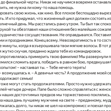
до финальной черты. Никак не научимся вовремя останавли
рить, не нужна ли кому-то наша помощь.
овать свою жизнь, как кино. Все плохое беспощадно вырез
ь. И кто придумал, что жизненный цикл должен состоять и
олнечный день. Мы расстались рано утром. Ты был так спо
 рукой ты обезглавил наши отношения без малейших сожале
удничества-сосуществования. Не оправдывался. Поставил п
и и праздниками. Конец всему. Невозвратимость в то состо
те минуты, когда я взъерошивала твои мягкие волосы. В тот
 я жутко скучая, преданно ждала тебя из командировок.
сопротивлялась примерить твою фамилию! Мы развернули по
емился сломить врага, победить в равном бою, предвкушая
копытом! – настаивал ты. – Тебе нечего терять!
 – возмущалась я. – А девичья честь? А продолжение моей с
одолжают семью!
оже могут стать продолжателями. Просто нужно удержать н
лей четыре дочери. Папе было сложно справляться с женски
ы наших досточтимых предков мы торжественно поклялись, 
а наша дань лучшему мужчине на свете – преданному, муд
жалась долго, ты никак не шел на компромисс и поехал прос