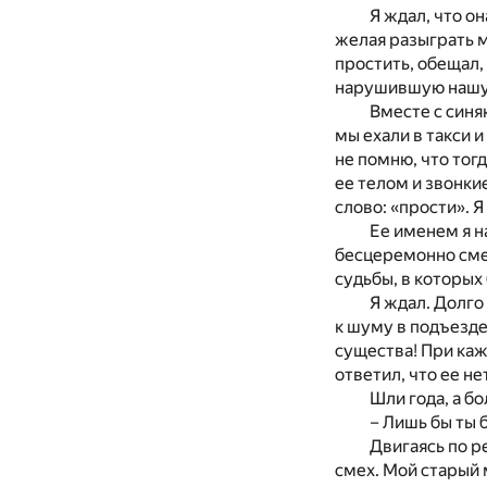
Я ждал, что о
желая разыграть ме
простить, обещал,
нарушившую нашу 
Вместе с синя
мы ехали в такси 
не помню, что тог
ее телом и звонки
слово: «прости». Я
Ее именем я н
бесцеремонно сме
судьбы, в которых
Я ждал. Долго
к шуму в подъезде
существа! При каж
ответил, что ее не
Шли года, а б
– Лишь бы ты 
Двигаясь по р
смех. Мой старый 