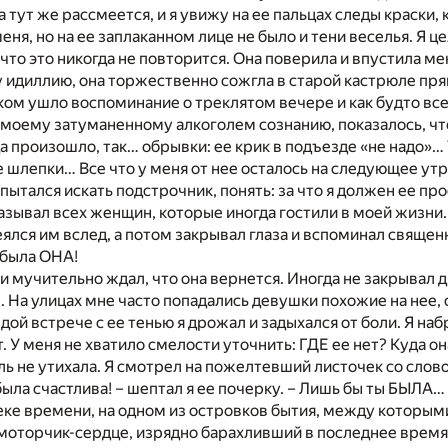
на тут же рассмеется, и я увижу на ее пальцах следы краски
ня, но на ее заплаканном лице не было и тени веселья. Я ц
 что это никогда не повторится. Она поверила и впустила м
идиллию, она торжественно сожгла в старой кастрюле пря
ком ушло воспоминание о треклятом вечере и как будто вс
и моему затуманенному алкоголем сознанию, показалось, ч
да произошло, так… обрывки: ее крик в подъезде «не надо»
е шлепки… Все что у меня от нее осталось на следующее утро
 пытался искать подстрочник, понять: за что я должен ее пр
азывал всех женщин, которые иногда гостили в моей жизни. 
ялся им вслед, а потом закрывал глаза и вспоминал свяще
 была ОНА!
 и мучительно ждал, что она вернется. Иногда не закрывал
. На улицах мне часто попадались девушки похожие на нее,
дой встрече с ее тенью я дрожал и задыхался от боли. Я наб
т. У меня не хватило смелости уточнить: ГДЕ ее нет? Куда о
оль не утихала. Я смотрел на пожелтевший листочек со слов
была счастлива! – шептал я ее почерку. – Лишь бы ты БЫЛА…
еке времени, на одном из островков бытия, между которым
моторчик-сердце, изрядно барахливший в последнее время,