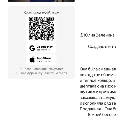
Қосымшада ыңғайлырақ
© Юлия Зеленина,
Создано в инт
Она была смешная! 
RuStore
·
Samsung Galaxy Store
Huawei AppGallery
·
Xiaomi GetApps
никогда не обнима
и теплое кольцо, 
шептала она тихо 
шутил я и прижима
заказывала самую 
и исполняла ряд 
Преданная… Она бы
В моей бесцве