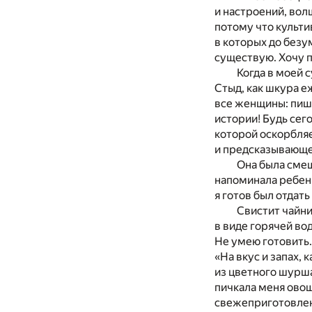
и настроений, вол
потому что культ
в которых до безум
существую. Хочу п
Когда в моей 
Стыд, как шкура е
все женщины: пиши
истории! Будь сег
которой оскорбляе
и предсказывающе
Она была смеш
напоминала ребенк
я готов был отдать
Свистит чайни
в виде горячей во
Не умею готовить
«На вкус и запах,
из цветного шурша
пичкала меня овощ
свежеприготовлен