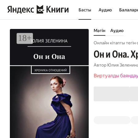
Басты
Аудио
Балалар
Мәтін
Аудио
Онлайн кітапты тегін 
Он и Она. 
Автор
Юлия Зеленин
Виртуалды баянда