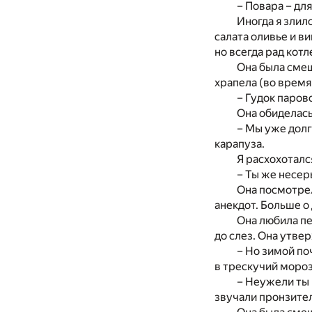
– Повара – дл
Иногда я злил
салата оливье и ви
но всегда рад кот
Она была смеш
храпела (во время
– Гудок паров
Она обиделась
– Мы уже долг
карапуза.
Я расхохоталс
– Ты же несер
Она посмотрел
анекдот. Больше о 
Она любила пе
до слез. Она утвер
– Но зимой поч
в трескучий моро
– Неужели ты 
звучали пронзител