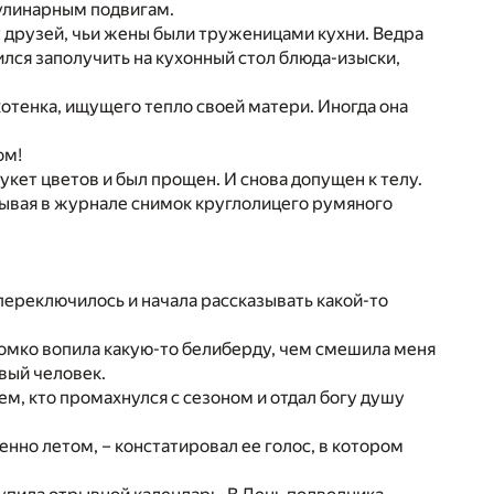
 кулинарным подвигам.
 у друзей, чьи жены были труженицами кухни. Ведра
мился заполучить на кухонный стол блюда-изыски,
отенка, ищущего тепло своей матери. Иногда она
ом!
букет цветов и был прощен. И снова допущен к телу.
дывая в журнале снимок круглолицего румяного
переключилось и начала рассказывать какой-то
ромко вопила какую-то белиберду, чем смешила меня
ивый человек.
тем, кто промахнулся с сезоном и отдал богу душу
но летом, – констатировал ее голос, в котором