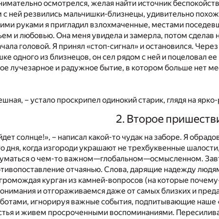
нимательно осмотрелся, желая найти источник беспокойства
 с ней резвились мальчишки-близнецы, удивительно похожи
ими руками я пригладил взлохмаченные, местами поседевши
ем и любовью. Она меня увидела и замерла, потом сделав на
чала головой. Я принял «стоп-сигнал» и остановился. Чере
ке одного из близнецов, он сел рядом с ней и поцеловал ее
ое лучезарное и радужное бытие, в котором больше нет ме
ешная, – устало проскрипел одинокий старик, глядя на ярко-
2. Второе пришеств
дет солнце!», – написал какой-то чудак на заборе. Я обрад
о дня, когда изгороди украшают не трехбуквенные шалости
маться о чем-то важном—глобальном—осмысленном. Завтра 
отивопоставление отчаянью. Слова, дарящие надежду людям
громождая курган из камней-вопросов (на которые почему
понимания и отгораживаемся даже от самых близких и пре
аботами, игнорируя важные события, подпитывающие наше 
стья и живем просроченными воспоминаниями. Пересиливая