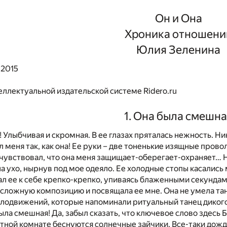
Он и Она
Хроника отношени
Юлия Зеленина
 2015
еллектуальной издательской системе Ridero.ru
1. Она была смешн
Улыбчивая и скромная. В ее глазах пряталась нежность. Ник
л меня так, как она! Ее руки – две тоненькие изящные про
я чувствовал, что она меня защищает-оберегает-охраняет… Н
на ухо, нырнув под мое одеяло. Ее холодные стопы касались 
л ее к себе крепко-крепко, упиваясь блаженными секундами
сложную композицию и посвящала ее мне. Она не умела танц
телодвижений, которые напоминали ритуальный танец дик
ла смешная! Да, забыл сказать, что ключевое слово здесь 
тной комнате беснуются солнечные зайчики. Все-таки дожд