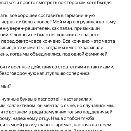
ваться и просто смотреть по сторонам хотя бы для
ать, все хорошее составить в гармоничную
з черных и белых полос? Мой мир погрузился во тьму
коен-уверен-решителен, как палач, привыкший
ний. Словно и не было нескольких лет нашего
еред фактом: все кончено. Все кончено – это черта
яние, в те моменты, когда мы вместе засыпали
 день, когда мы объединились под одной фамилией.
чти военные действия со стратегиями и тактиками,
 безоговорочную капитуляцию соперника.
емьи?
ужные буквы в паспорте! – настаивала я.
м коллективом, он мечтал о сыне, но случались мы.
что встанем в ряды замужних только под девичьей
рому, надежному отцу. Наша с тобой тяжба
ить моей руки у главы «гарема», настояв на своем