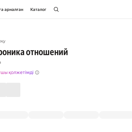
ға арналған
Каталог
оқу
Хроника отношений
а
ушы қолжетімді