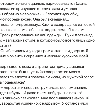
, которыми она специально нарисовала этот бланш,
еловал ее припухшие от слез глаза и умолял
еня обратно в свою жизнь. Злосчастную юбку,
мо посреди кухни. Она была смешная…
е пошло по-прежнему… Как-то возвращаясь из гостей
то она слишком любезна с водителем… Я толком
… Треск разорванной на ней одежды… Руки-плети над
 – записка на столе, в которой было всего лишь одно
остить?
Они бесились и, уходя, громко хлопали дверью. Я
нные моменты искренних и нежных кусочков моей
 дверь своего дома и с трепетом прислушивался
 словно это был гнусный сговор против моего
рался смелости и позвонил ей сам, но мужской голос
на подевалась?
ом «прости» и снова погружался в воспоминания.
 где-нибудь… И даже с кем-нибудь – не важно!
и я одиноко лавировал, мне послышался знакомый
 заработал усиленно, с надрывом. Я остановился