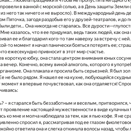
ная… Любила праздники и чтобы не пропустить ни одного к
провели в ванной с морской солью, а в День защиты Земли 
из него так ничего и не выросло). В международный день д
юм Пяточка, загодя раздобыв его у друзей-театралов, и до
были дети… Она никогда не старалась. Все дурости—глупос
Мне казалось, что я ее придумал, ведь таких людей, как она
ивал ее и благодарил кого-то там наверху за встречу с ней.
кой-то момент я начал панически бояться потерять ее; ст
 что ежесекундно привносит в этот мир счастье.
в короткую юбку, она стала центром внимания юных сосунко
 за вечер. Конечно, всему виной алкоголь, которого я упот
рганизме. Она плакала и просила быть серьезней. Я был зо
 Ее не было рядом. Я нашел ее на кухне, любующейся скудн
от момент я впервые почувствовал, как она отдаляется! Спр
чиваясь:
ь? – я старался быть беззаботным и веселым, притворился, 
т проявление настоящей мужественности в виде кулачных б
ь ко мне и молча наблюдала за тем, как я пью кофе. Я не ср
удивленно спросил я, рассматривая под ее глазом фиолетово
покойно ответила она и слегка откинула волосы назад, чтобы