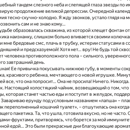
шебный тандем слезного неба и слепящей глаза звезды по и
ивирую продолжение великой депрессии. Очередной календа
ия тесно-скучно-холодно. Я жду звонков, устало глядя на м
озвонить сам и не знаю кому…
судьбе образовалась скважина, из которой хлещет фонтан от
жика наизнанку, слишком больно впивается своими колючкам
 мне бредовые смс, плачь в трубку, истерии статусами в с
одняшней и предсказуемой! Хотя нет… вру! Не будь той ск
т человека противоположного пола – сильного, уверенног
го завтрашний день.
ная! Ее привычка покусывать нижнюю губу, в моменты сокр
а, красивого ребенка, мечтающего о новой игрушке. Минут
 ей все, что она попросит… Она не просила! Ничего. Никогда.
к. Настоящий холостяцкий чайник, возвещающий о том, что 
ды, которая станет частью еды и поступит в желудок, подд
. Завариваю ерунду под условным названием «лапша» – пла
 как переполненный кошачий туалет», – отшутилась она ког
щего пакетика. Та, что ушла, готовила вкусно, но не часто
ами-фруктами, притворяясь, что борется за мой иммунитет
ной едой… Это были прекрасные дни благоухающие аромат