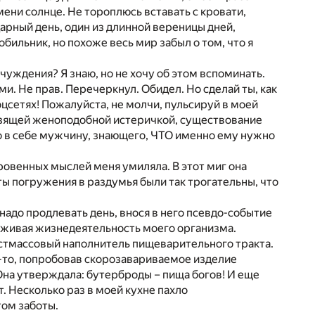
мени солнце. Не тороплюсь вставать с кровати,
рный день, один из длинной вереницы дней,
обильник, но похоже весь мир забыл о том, что я
чуждения? Я знаю, но не хочу об этом вспоминать.
и. Не прав. Перечеркнул. Обидел. Но сделай ты, как
оцсетях! Пожалуйста, не молчи, пульсируй в моей
возящей женоподобной истеричкой, существование
о в себе мужчину, знающего, ЧТО именно ему нужно
овенных мыслей меня умиляла. В этот миг она
ы погружения в раздумья были так трогательны, что
надо продлевать день, внося в него псевдо-событие
ерживая жизнедеятельность моего организма.
стмассовый наполнитель пищеварительного тракта.
да-то, попробовав скорозавариваемое изделие
. Она утверждала: бутерброды – пища богов! И еще
. Несколько раз в моей кухне пахло
ом заботы.