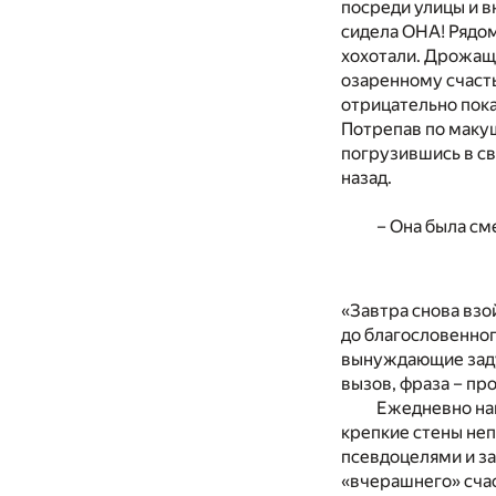
посреди улицы и в
сидела ОНА! Рядом
хохотали. Дрожащ
озаренному счасть
отрицательно пока
Потрепав по макуш
погрузившись в св
назад.
– Она была см
«Завтра снова взой
до благословенног
вынуждающие заду
вызов, фраза – пр
Ежедневно на
крепкие стены не
псевдоцелями и з
«вчерашнего» сча