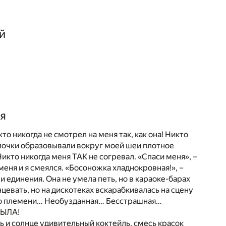
й
ая
то никогда не смотрел на меня так, как она! Никто
волочки образовывали вокруг моей шеи плотное
икто никогда меня ТАК не согревал. «Спаси меня», –
меня и я смеялся. «Босоножка хладнокровная!», –
 единения. Она не умела петь, но в караоке-барах
евать, но на дискотеках вскарабкивалась на сцену
ого племени… Необузданная… Бесстрашная…
БЫЛА!
ь и солнце удивительный коктейль, смесь красок