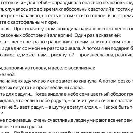
я готовки, я – для тебя! – оправдывала она свою нелюбовь к
ся, случалось это во время хлебосольных застолий в гостях
негрет – банально, но есть в этом что-то теплое! Я не стре
лете с картофельным пюре.
ная… Просыпаясь утром, походила на маленького слепого к
 сезонных обострений аллергии). Один раз я сказал ей:
оза – шепот ветра по сравнению с твоим залихватским храп
 и два дня со мной не разговаривала. А потом я ей подарил 
о вместе, может нам… рискнуть? – произнесла она, разгля
я, запрокинув голову, и весело воскликнул:
ьезно?!
а на меня вдумчиво и еле заметно кивнула. А потом резко 
детях ее уста не произнесли ни слова.
ть для радуги… Когда видела в небе семицветный ободок г
ждала, что если в небе радуга, – значит, умер очень счастл
ти не бывает радуг, – в шутку возмутился я. – Как же быть 
з?
не понимаешь, очень счастливые люди умирают всенепремен
ьные нотки грусти.