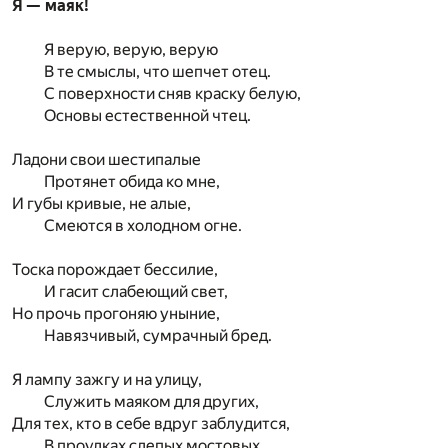
Я — маяк!
Я верую, верую, верую
В те смыслы, что шепчет отец.
С поверхности сняв краску белую,
Основы естественной чтец.
Ладони свои шестипалые
Протянет обида ко мне,
И губы кривые, не алые,
Смеются в холодном огне.
Тоска порождает бессилие,
И гасит слабеющий свет,
Но прочь прогоняю уныние,
Навязчивый, сумрачный бред.
Я лампу зажгу и на улицу,
Служить маяком для других,
Для тех, кто в себе вдруг заблудится,
В проулках слепых мостовых.