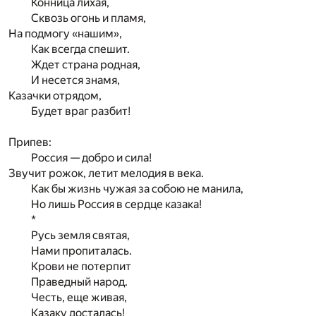
Конница лихая,
Сквозь огонь и пламя,
На подмогу «нашим»,
Как всегда спешит.
Ждет страна родная,
И несется знамя,
Казачки отрядом,
Будет враг разбит!
Припев:
Россия — добро и сила!
Звучит рожок, летит мелодия в века.
Как бы жизнь чужая за собою не манила,
Но лишь Россия в сердце казака!
*
Русь земля святая,
Нами пропиталась.
Крови не потерпит
Праведный народ.
Честь, еще живая,
Казаку досталась!