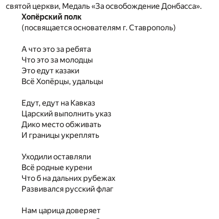
святой церкви, Медаль «За освобождение Донбасса».
Хопёрский полк
(посвящается основателям г. Ставрополь)
А что это за ребята
Что это за молодцы
Это едут казаки
Всё Хопёрцы, удальцы
Едут, едут на Кавказ
Царский выполнить указ
Дико место обживать
И границы укреплять
Уходили оставляли
Всё родные курени
Что б на дальних рубежах
Развивался русский флаг
Нам царица доверяет