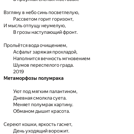
Взгляну в небо синь посветлелую,
Рассветом горит горизонт,
И мысль отпущу неумелую,
В грозы наступающий фронт.
Прольётся вода очищением,
Асфальт заряжая прохладой,
Наполнится вечность мгновением
Шумов переспелого града.
2019
Метаморфозы полумрака
Уют под мягким палантином,
Дневная смолкла суета.
Меняет полумрак картину.
Обманом дышит красота.
Сереют кошки, яркость гаснет,
День уходящий ворожит.