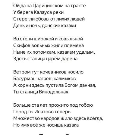
Ой да на Царицинском на тракте
У берега Калауса реки
Стерегли обозы от лихих людей
День и ночь, донские казаки
Во степи широкой и ковыльной
Скифов вольных жили племена
Ныне их потомкам, казакам удалым,
Здесь станица царём дарена
Ветром тут кочевников носило
Басурман нагаев, калмыков
А корни здесь пустила Богом данная,
Ты станица Винодельная
Больше ста лет прожито под тобою
Город ты Ипатово теперь
Множество народов жило здесь всегда,
Но имя всё же носишь казака