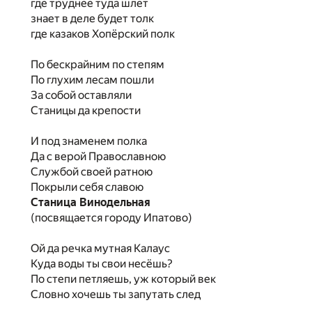
где труднее туда шлёт
знает в деле будет толк
где казаков Хопёрский полк
По бескрайним по степям
По глухим лесам пошли
За собой оставляли
Станицы да крепости
И под знаменем полка
Да с верой Православною
Службой своей ратною
Покрыли себя славою
Станица Винодельная
(посвящается городу Ипатово)
Ой да речка мутная Калаус
Куда воды ты свои несёшь?
По степи петляешь, уж который век
Словно хочешь ты запутать след