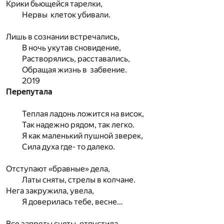
Крики бьющейся тарелки,
Нервы клеток убивали.
Лишь в сознании встречались,
В ночь укутав сновидение,
Растворялись, расставались,
Обращая жизнь в забвение.
2019
Перепутала
Теплая ладонь ложится на висок,
Так надежно рядом, так легко.
Я как маленький пушной зверек,
Сила духа где- то далеко.
Отступают «бравные» дела,
Латы сняты, стрелы в колчане.
Нега закружила, увела,
Я доверилась тебе, весне…
Все запреты сняты, отпустила