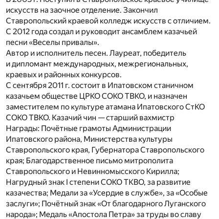
искусств на заочное отделение. Закончил
Ставропольский краевой колледж искусств с отличием.
С 2012 года создал и руководит ансамблем казачьей
песни «Веселы привалы».
Автор и исполнитель песен. Лауреат, победитель
и дипломант международных, межрегиональных,
краевых и районных конкурсов.
С сентября 2011 г. состоит в Ипатовском станичном
казачьем обществе ЦРКО СОКО ТВКО, и назначен
заместителем по культуре атамана Ипатовского СтКО
СОКО ТВКО. Казачий чин — старший вахмистр
Награды: Почётные грамоты Администрации
Ипатовского района, Министерства культуры
Ставропольского края, Губернатора Ставропольского
края; Благодарственное письмо митрополита
Ставропольского и Невинномысского Кирилла;
Нагрудный знак I степени СОКО ТКВО, за развитие
казачества; Медали за «Усердие в службе», за «Особые
заслуги»; Почётный знак «От благодарного Луганского
народа»; Медаль «Апостола Петра» за труды во славу