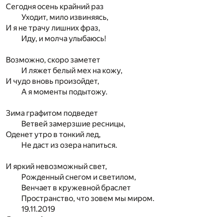
Сегодня осень крайний раз
Уходит, мило извиняясь,
И я не трачу лишних фраз,
Иду, и молча улыбаюсь!
Возможно, скоро заметет
И ляжет белый мех на кожу,
И чудо вновь произойдет,
А я моменты подытожу.
Зима графитом подведет
Ветвей замерзшие ресницы,
Оденет утро в тонкий лед,
Не даст из озера напиться.
И яркий невозможный свет,
Рожденный снегом и светилом,
Венчает в кружевной браслет
Пространство, что зовем мы миром.
19.11.2019