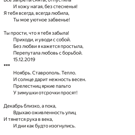
И хожу нагая, без стесненья!
Я тебя всегда, всегда любила,
Ты мое уютное забвенье!
Ты прости, что я тебя забыла!
Приходи, и уводи с собой.
Без любви я кажется простыла,
Перепутала любовь с борьбой.
15.12.2019
***
Ноябрь. Ставрополь. Тепло.
И солнце дарит нежность весен.
Прелестниц яркие пальто
У зимушки отсрочки просят!
Декабрь близко, а пока,
Вдыхаю оживленность улиц
И тянется рука в века,
И дни как будто изогнулись.