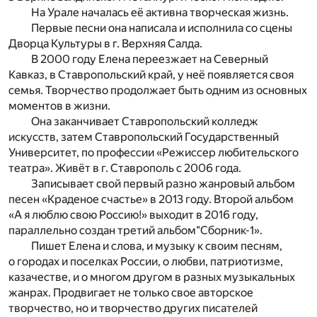
На Урале началась её активна творческая жизнь.
Первые песни она написала и исполнила со сцены
Дворца Культуры в г. Верхняя Салда.
В 2000 году Елена переезжает на Северный
Кавказ, в Ставропольский край, у неё появляется своя
семья. Творчество продолжает быть одним из основных
моментов в жизни.
Она заканчивает Ставропольский колледж
искусств, затем Ставропольский Государственный
Университет, по профессии «Режиссер любительского
театра». Живёт в г. Ставрополь с 2006 года.
Записывает свой первый разно жанровый альбом
песен «Краденое счастье» в 2013 году. Второй альбом
«А я люблю свою Россию!» выходит в 2016 году,
параллельно создан третий альбом"Сборник-1».
Пишет Елена и слова, и музыку к своим песням,
о городах и поселках России, о любви, патриотизме,
казачестве, и о многом другом в разных музыкальных
жанрах. Продвигает не только свое авторское
творчество, но и творчество других писателей