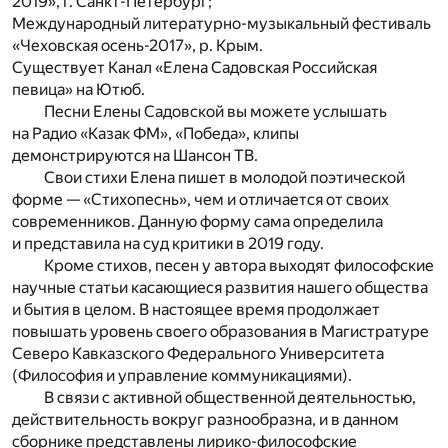
2019», г. Санкт-Петербург;
Международный литературно-музыкальный фестиваль
«Чеховская осень-2017», р. Крым.
Существует Канал «Елена Садовская Российская
певица» на Ютюб.
Песни Елены Садовской вы можете услышать
на Радио «Казак ФМ», «Победа», клипы
демонстрируются на Шансон ТВ.
Свои стихи Елена пишет в молодой поэтической
форме — «Стихопеснь», чем и отличается от своих
современников. Данную форму сама определила
и представила на суд критики в 2019 году.
Кроме стихов, песен у автора выходят философские
научные статьи касающиеся развития нашего общества
и бытия в целом. В настоящее время продолжает
повышать уровень своего образования в Магистратуре
Северо Кавказского Федерального Университета
(Философия и управление коммуникациями).
В связи с активной общественной деятельностью,
действительность вокруг разнообразна, и в данном
сборнике представлены лирико-философские