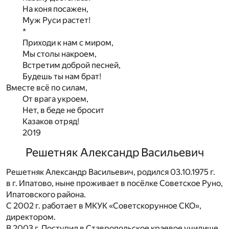
На коня посажен,
Муж Руси растет!
*
Приходи к нам с миром,
Мы столы накроем,
Встретим доброй песней,
Будешь ты нам брат!
Вместе всё по силам,
От врага укроем,
Нет, в беде не бросит
Казаков отряд!
2019
Решетняк Александр Васильевич
Решетняк Александр Васильевич, родился 03.10.1975 г.
в г. Ипатово, ныне проживает в посёлке Советское Руно,
Ипатовского района.
С 2002 г. работает в МКУК «Советскорунное СКО»,
директором.
В 2003 г. Поступил в Ставропольское краевое училище