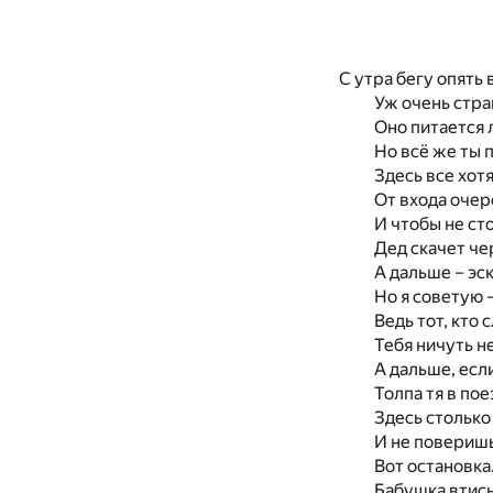
С утра бегу опять
Уж очень стра
Оно питается 
Но всё же ты 
Здесь все хот
От входа очер
И чтобы не сто
Дед скачет че
А дальше – эс
Но я советую 
Ведь тот, кто 
Тебя ничуть н
А дальше, есл
Толпа тя в пое
Здесь столько
И не поверишь
Вот остановка
Бабушка втисн