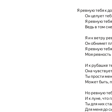
Я ревную тебя к д
Он целует теб
Я ревную тебя 
Ведь в том сне
Я и к ветру р
Он обнимет п
Я ревную тебя
Моя ревность
И к рубашке 
Она чувствуе
Ты прости мен
Может быть, 
Но ревную теб
И к луне, что
Ты для них ст
Для меня до с