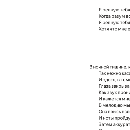
Я ревную тебя
Когда разум в
Я ревную тебя
Хотя что мне 
В ночной тишине, к
Так нежно кас
И здесь, в тем
Глаза закрыва
Как звук прони
И кажется мне
В мелодию мы
Она ввысь взле
И ноты пройду
Затем аккурат