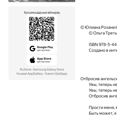
Қосымшада ыңғайлырақ
© Юлиана Розанел
© Ольга Треть
ISBN 978-5-4
Создано в инт
RuStore
·
Samsung Galaxy Store
Huawei AppGallery
·
Xiaomi GetApps
Отбросив ангельск
Увы, теперь не
Увы, теперь не
Отбросив анге
Прости меня, 
Быть может, я