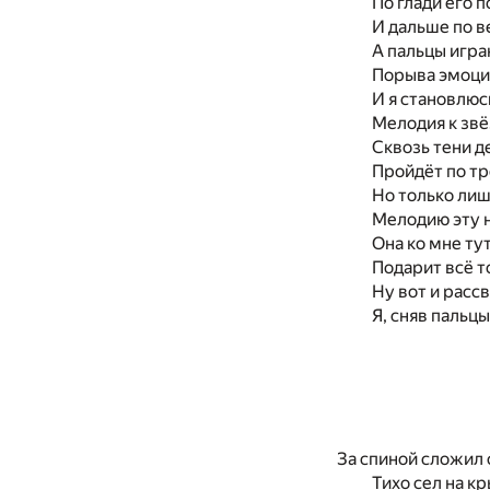
По глади его 
И дальше по в
А пальцы игр
Порыва эмоций
И я становлюс
Мелодия к звё
Сквозь тени д
Пройдёт по тр
Но только лиш
Мелодию эту н
Она ко мне ту
Подарит всё то
Ну вот и расс
Я, сняв пальц
За спиной сложил 
Тихо сел на к