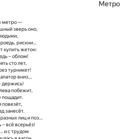
Метро
 в метро —
шный зверь оно,
людьми,
проедь, рискни…
ят купить жетон:
едь – облом!
ять сто лет,
рез турникет!
калатор вниз…
– держись!
слева побежит,
е пощадит.
и повезёт,
зд занесёт.
 разных лиц и поз…
 – всё всерьёз!
… и с трудом
улась в вагон.