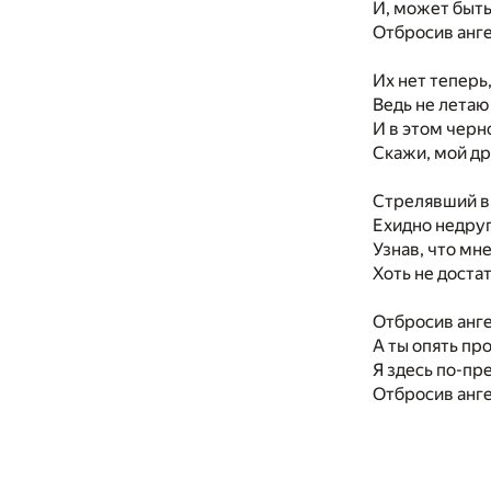
И, может быть,
Отбросив анге
Их нет теперь,
Ведь не летаю
И в этом черн
Скажи, мой др
Стрелявший в 
Ехидно недруг
Узнав, что мне
Хоть не доста
Отбросив анг
А ты опять пр
Я здесь по-пр
Отбросив анг