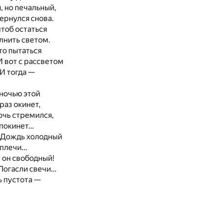
, но печальный,
ернулся снова.
чтоб остаться
лнить светом.
что пытаться
 вот с рассветом
И тогда —
 ночью этой
раз окинет,
очь стремился,
 покинет…
 Дождь холодный
 плечи…
И он свободный!
Погасли свечи…
 пустота —