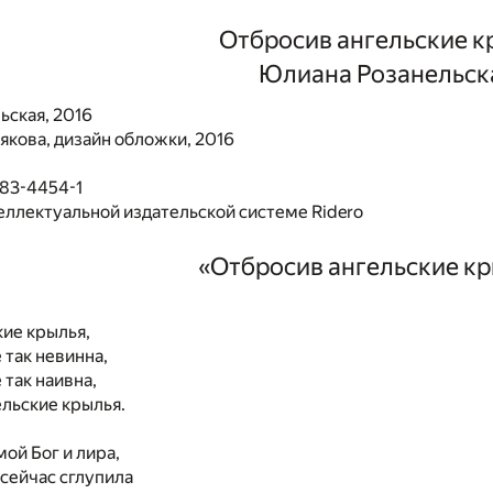
Отбросив ангельские к
Юлиана Розанельск
ьская, 2016
якова, дизайн обложки, 2016
483-4454-1
еллектуальной издательской системе Ridero
«Отбросив ангельские к
ие крылья,
 так невинна,
 так наивна,
льские крылья.
мой Бог и лира,
 сейчас сглупила