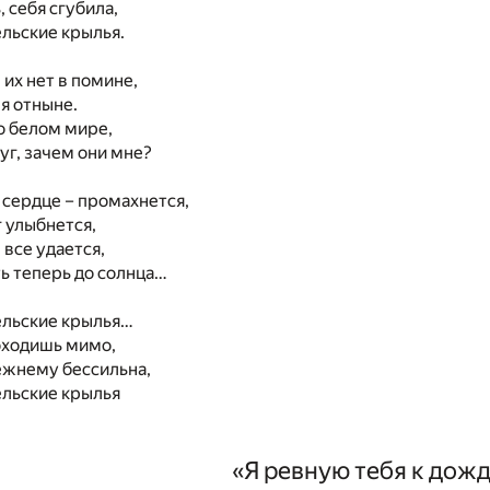
 себя сгубила,
льские крылья.
 их нет в помине,
 я отныне.
о белом мире,
уг, зачем они мне?
сердце – промахнется,
 улыбнется,
 все удается,
ть теперь до солнца…
ельские крылья…
оходишь мимо,
ежнему бессильна,
ельские крылья
«Я ревную тебя к дож