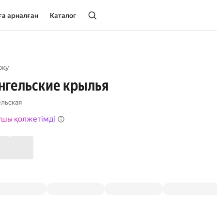
ға арналған
Каталог
оқу
нгельские крылья
льская
ушы қолжетімді