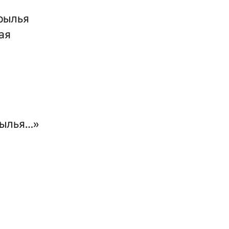
рылья
ая
рылья…»