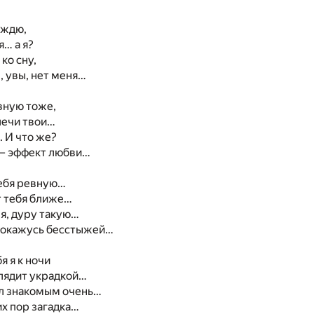
ождю,
я… а я?
ко сну,
, увы, нет меня…
евную тоже,
лечи твои…
. И что же?
 – эффект любви…
тебя ревную…
т тебя ближе…
я, дуру такую…
покажусь бесстыжей…
я я к ночи
 глядит украдкой…
ал знакомым очень…
их пор загадка…