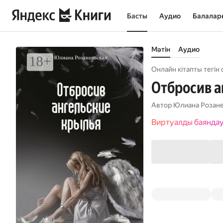
Басты
Аудио
Балалар
Мәтін
Аудио
Онлайн кітапты тегін 
Отбросив а
Автор
Юлиана Розане
Виртуалды баянда