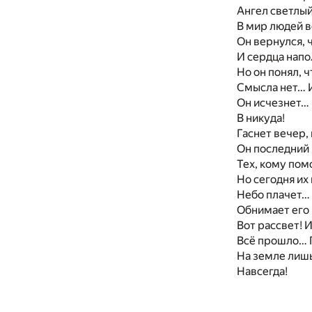
Ангел светлый
В мир людей в
Он вернулся, 
И сердца напо
Но он понял, 
Смысла нет… И
Он исчезнет… 
В никуда!
Гаснет вечер,
Он последний 
Тех, кому пом
Но сегодня их
Небо плачет…
Обнимает его
Вот рассвет! 
Всё прошло… 
На земле лишь
Навсегда!