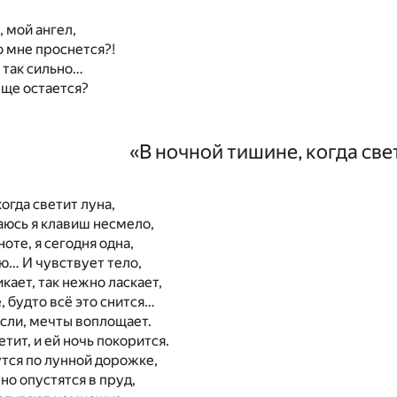
, мой ангел,
о мне проснется?!
 так сильно…
еще остается?
«В ночной тишине, когда све
огда светит луна,
аюсь я клавиш несмело,
ноте, я сегодня одна,
ю… И чувствует тело,
кает, так нежно ласкает,
, будто всё это снится…
сли, мечты воплощает.
тит, и ей ночь покорится.
тся по лунной дорожке,
но опустятся в пруд,