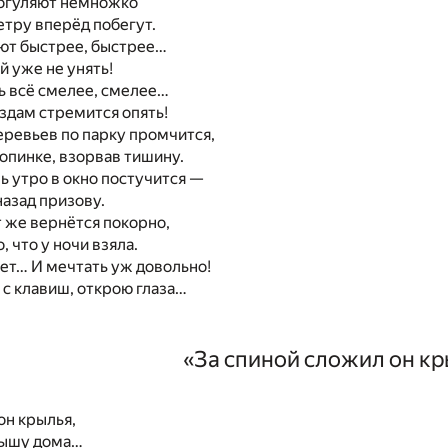
погуляют немножко
етру вперёд побегут.
ают быстрее, быстрее…
 уже не унять!
ь всё смелее, смелее…
здам стремится опять!
еревьев по парку промчится,
опинке, взорвав тишину.
ь утро в окно постучится —
азад призову.
т же вернётся покорно,
, что у ночи взяла.
вет… И мечтать уж довольно!
ы с клавиш, открою глаза…
«За спиной сложил он к
он крылья,
рышу дома…