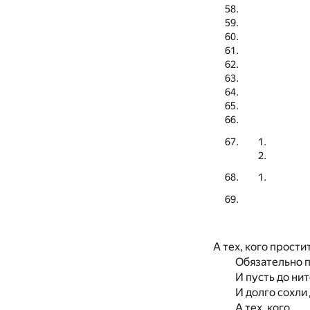
А тех, кого прости
Обязательно п
И пусть до ни
И долго сохли 
А тех, кого,