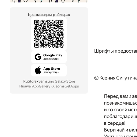
Қосымшада ыңғайлырақ
Шрифты предоста
© Ксения Сигутина
RuStore
·
Samsung Galaxy Store
Huawei AppGallery
·
Xiaomi GetApps
Перед вами ав
познакомишься
и со своей ис
поблагодаришь
в сердце!
Бери чай и вк
Уютного чтени