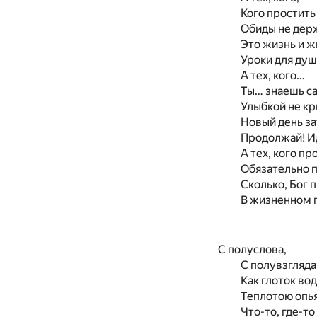
Кого простить 
Обиды не дер
Это жизнь и ж
Уроки для душ
А тех, кого…
Ты… знаешь с
Улыбкой не кр
Новый день за
Продолжай! И
А тех, кого пр
Обязательно п
Сколько, Бог 
В жизненном 
С полуслова,
С полувзгляда
Как глоток во
Теплотою опь
Что-то, где-то