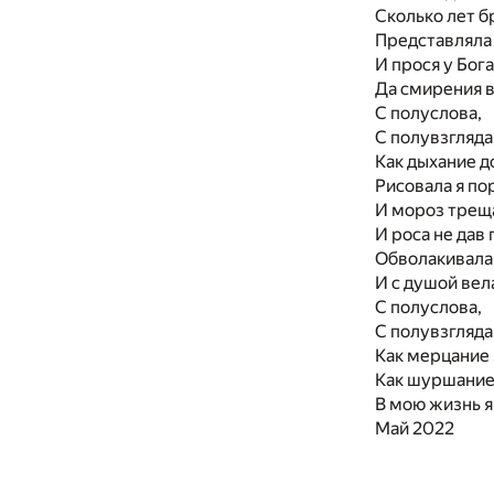
Сколько лет б
Представляла 
И прося у Бога
Да смирения в
С полуслова,
С полувзгляда
Как дыхание 
Рисовала я по
И мороз треща
И роса не дав
Обволакивала
И с душой вел
С полуслова,
С полувзгляда
Как мерцание 
Как шуршание
В мою жизнь я
Май 2022