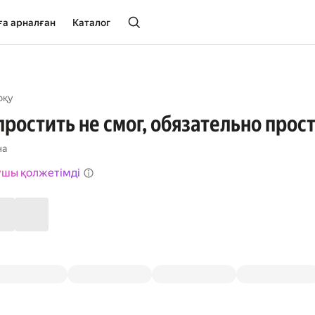
ға арналған
Каталог
оқу
 простить не смог, обязательно прос
на
ушы қолжетімді