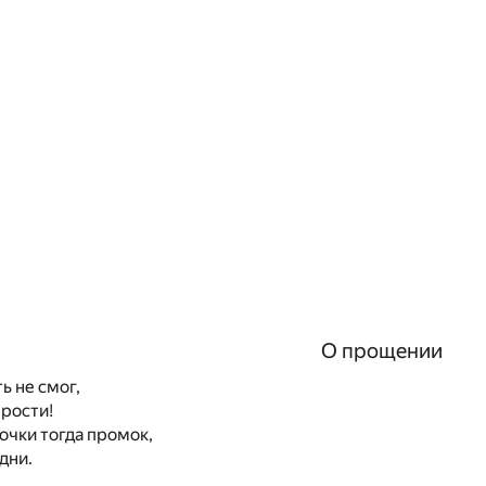
О прощении
ть не смог,
рости!
точки тогда промок,
дни.