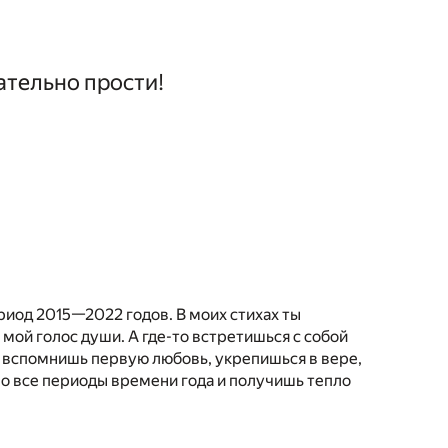
зательно прости!
риод 2015—2022 годов. В моих стихах ты
мой голос души. А где-то встретишься с собой
, вспомнишь первую любовь, укрепишься в вере,
во все периоды времени года и получишь тепло