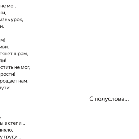
не мог,
жи,
изнь урок,
и.
ам!
иви.
тянет шрам,
ди!
остить не мог,
рости!
прощает нам,
пути!
С полуслова...
,
ды в степи…
яняло,
 у груди…