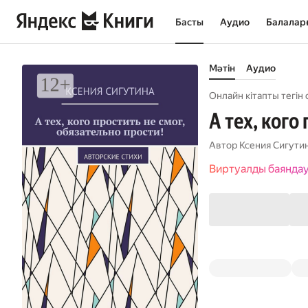
Басты
Аудио
Балалар
Мәтін
Аудио
Онлайн кітапты тегін 
А тех, кого
Автор
Ксения Сигути
Виртуалды баянда