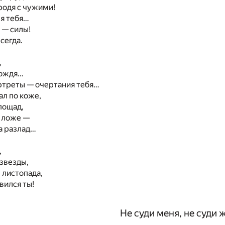
родя с чужими!
я тебя…
 — силы!
сегда.
,
дождя…
ртреты — очертания тебя…
л по коже,
 пощад,
 ложе —
а разлад…
,
звезды,
 листопада,
вился ты!
Не суди меня, не суди ж