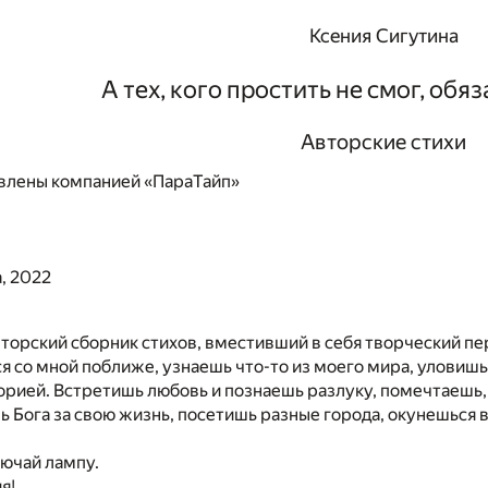
Ксения Сигутина
А тех, кого простить не смог, обя
Авторские стихи
влены компанией «ПараТайп»
, 2022
торский сборник стихов, вместивший в себя творческий пе
 со мной поближе, узнаешь что-то из моего мира, уловишь 
торией. Встретишь любовь и познаешь разлуку, помечтаешь
 Бога за свою жизнь, посетишь разные города, окунешься 
лючай лампу.
я!