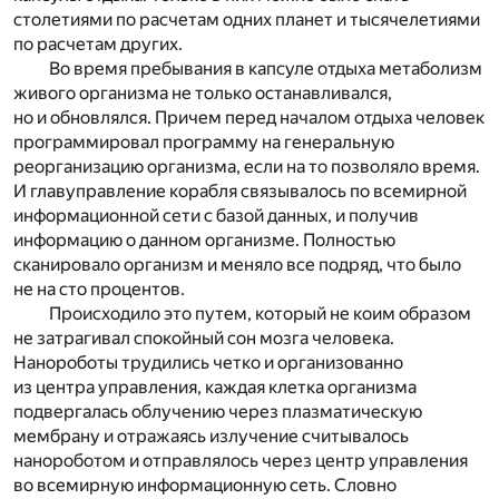
столетиями по расчетам одних планет и тысячелетиями
по расчетам других.
Во время пребывания в капсуле отдыха метаболизм
живого организма не только останавливался,
но и обновлялся. Причем перед началом отдыха человек
программировал программу на генеральную
реорганизацию организма, если на то позволяло время.
И главуправление корабля связывалось по всемирной
информационной сети с базой данных, и получив
информацию о данном организме. Полностью
сканировало организм и меняло все подряд, что было
не на сто процентов.
Происходило это путем, который не коим образом
не затрагивал спокойный сон мозга человека.
Нанороботы трудились четко и организованно
из центра управления, каждая клетка организма
подвергалась облучению через плазматическую
мембрану и отражаясь излучение считывалось
нанороботом и отправлялось через центр управления
во всемирную информационную сеть. Словно