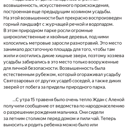
возвышенность, искусственного происхождения,
построенная еще предыдущим хозяином усадьбы.
На этой возвышенности был прекрасно воспроизведен
горный ландшафт с журчащей речкой и водопадом.
В этом природном парке росли огромные
широколиственные и хвойные деревья, под ними
колосились метровые заросли разнотравий. Это место
занимало достаточную площадь для того, чтобы там
жили и охотились дикие хищные звери, поэтому хозяева
усадьбы забирались в это место только вооруженные
для личной безопасности. Возвышенность была
естественным рубежом, который огораживал усадьбу
Святозаровых от других усадеб соседей, а также диких
зверей от побега за приделы природного парка.
…С утра 15 травеня было очень тепло Ждан с Аленой
получили сообщение от ведомства по народонаселению
о разрешении рождения мальчика. Они сидели
за летним столиком перед домом и пили чай. Теперь
выносить и родить ребенка можно было или