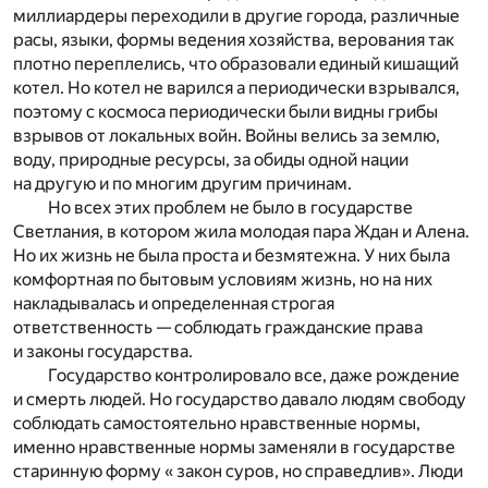
миллиардеры переходили в другие города, различные
расы, языки, формы ведения хозяйства, верования так
плотно переплелись, что образовали единый кишащий
котел. Но котел не варился а периодически взрывался,
поэтому с космоса периодически были видны грибы
взрывов от локальных войн. Войны велись за землю,
воду, природные ресурсы, за обиды одной нации
на другую и по многим другим причинам.
Но всех этих проблем не было в государстве
Светлания, в котором жила молодая пара Ждан и Алена.
Но их жизнь не была проста и безмятежна. У них была
комфортная по бытовым условиям жизнь, но на них
накладывалась и определенная строгая
ответственность — соблюдать гражданские права
и законы государства.
Государство контролировало все, даже рождение
и смерть людей. Но государство давало людям свободу
соблюдать самостоятельно нравственные нормы,
именно нравственные нормы заменяли в государстве
старинную форму « закон суров, но справедлив». Люди