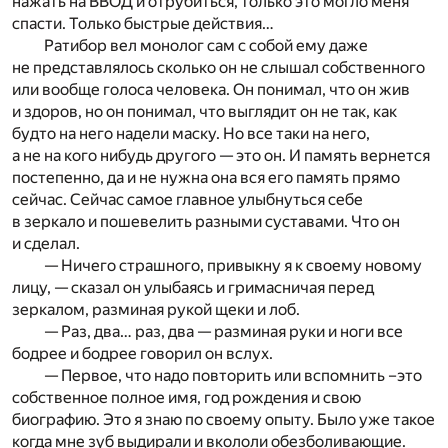
нажать на ВВОД и отрубиться, только это могло меня
спасти. Только быстрые действия…
Ратибор вел монолог сам с собой ему даже
не представлялось сколько он не слышал собственного
или вообще голоса человека. Он понимал, что он жив
и здоров, но он понимал, что выглядит он не так, как
будто на него надели маску. Но все таки на него,
а не на кого нибудь другого — это он. И память вернется
постепенно, да и не нужна она вся его память прямо
сейчас. Сейчас самое главное улыбнуться себе
в зеркало и пошевелить разными суставами. Что он
и сделал.
— Ничего страшного, привыкну я к своему новому
лицу, — сказал он улыбаясь и гримасничая перед
зеркалом, разминая рукой щеки и лоб.
— Раз, два… раз, два — разминая руки и ноги все
бодрее и бодрее говорил он вслух.
— Первое, что надо повторить или вспомнить –это
собственное полное имя, год рождения и свою
биографию. Это я знаю по своему опыту. Было уже такое
когда мне зуб выдирали и вкололи обезболивающие.