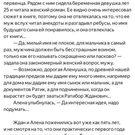
первенца. Рядом с ним сидела беременная девушка лет
25 и читала женский роман. Ее видно очень интересовал
сюжет в книге, поэтому она не отвлекалась на то, что ее
муж вслух читал анекдоты и разгадывл ребусы, но имя
будущего сына ей понравилось, и она отвлеклась
от книги…
— Да, милый имя не плохое, для мальчика в самый
раз, мужчина должен быть бесстрашным воином,
только как его называть сокращенно или ласково? —
задала она закономерный женский вопрос мужу.
— Возможно, дорогая Аленушка, по древней нашей
традиции предков мы дадим ему много имен, например
для дома мы дадим ему имя сынок или мальчик, а для
документов Ратик, а для подчиненных, когда он
вырастет он будет зваться Ратибор Жданович…
Алена улыбнулась, — Да интересная идея, надо
подумать…
Ждан и Алена поженились вот уже как пять лет,
и не смотря на то, что они практически с первого года