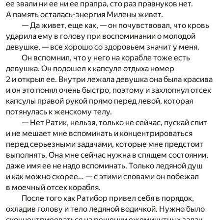
ее звали ни ее ни ее прапра, сто раз правнуков нет.
А память осталась-энергия Милены живет.
— Да живет, еще как, — он почувствовал, что кровь
ударила ему в голову при воспоминании о молодой
девушке, — все хорошо со здоровьем значит у меня.
Он вспомнил, что у него на корабле тоже есть
девушка. Он подошел к капсуле отдыха номер
2 и открыл ее. Внутри лежала девушка она была красива
и он это понял очень быстро, поэтому и захлопнул отсек
капсулы правой рукой прямо перед левой, которая
потянулась к женскому телу.
— Нет Ратик, нельзя, только не сейчас, пускай спит
и не мешает мне вспоминать и концентрироваться
перед серьезными задачами, которые мне предстоит
выполнять. Она мне сейчас нужна в спящем состоянии,
даже имя ее не надо вспоминать. Только ледяной душ
и как можно скорее… — с этими словами он побежал
в моечный отсек корабля.
После того как Ратибор привел себя в порядок,
охладив голову и тело ледяной водичкой. Нужно было
сконцентрироваться на решении ежеминутных задач.