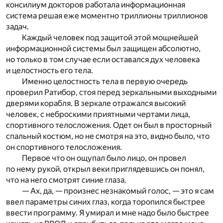
консилиум докторов работала информационная
система решая еже моментно триллионы триллионов
задач.
Каждый человек под защитой этой мощнейшей
информационной системы был защищен абсолютно,
но только в том случае если оставался дух человека
и целостность его тела.
Именно целостность тела в первую очередь
проверил Ратибор, стоя перед зеркальными выходными
дверями корабля. В зеркале отражался высокий
человек, с неброскими приятными чертами лица,
спортивного телосложения. Одет он был в просторный
спальный костюм, но не смотря на это, видно было, что
он спортивного телосложения.
Первое что он ощупал было лицо, он провел
по нему рукой, открыл веки приглядевшись он понял,
что на него смотрят синие глаза.
— Ах, да, — произнес незнакомый голос, — это я сам
ввел параметры синих глаз, когда торопился быстрее
ввести программу. Я умирал и мне надо было быстрее