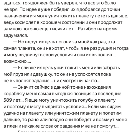
здаться, то я должен быть уверен, что все это было
не зря. По идее я уже победил их я добрался до точки
назначения и я могу уничтожить планету лететь дальше,
ведь космолет в хорошем состоянии и они продолжат
за мною погоню еще тысячи лет… Ратибор на время
задумался.
— Но вдруг их цель погони за мной как раз, эта
самая планета, они не хотят, чтобы я ее разрушил и тогда
я могу выдвинуть свои условия и они их выполнят…
возможно….
— Если же их цель уничтожить меня или забрать
мой груз или девушку, то они не успокоятся пока
не выполнят задание… ни смотря ни на что…
— Значит сейчас в данной точке нахождения
корабля у меня самая выгодная позиция за последние
589 лет… Я еще могу уничтожить голубую планету
и поэтому я могу выдвигать условия… Если мы сядем
удачно на планету или уничтожим планету и полетим
дальше, то рано или поздно они победят и возьмут меня
в плен и никакие слова оправдания мне не помогут…