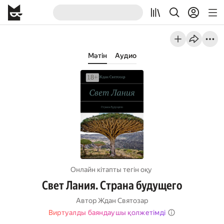
Мәтін
Аудио
Онлайн кітапты тегін оқу
Свет Лания. Страна будущего
Автор
Ждан Святозар
Виртуалды баяндаушы қолжетімді