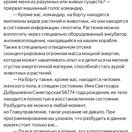
кроме меня из разумных или живых существ? —
прервал машинный голос командир.
— Кроме вас, командир, на борту находятся
миллионы видов растений и животных, но они находятся
в состоянии информации, генотипа. Растения можно
воплотить через специально оборудованный энкубатор
жизневоплощения, находящийся на нашем корабле.
Также в специально отведенном отсеке
сконцентрирована огромная масса мощной энергии,
которая может накапливать опыт и и делиться на мелкие
сгустки энергетичной материи, способной стать аурой
животных и растений.
— На борту также, кроме вас, находится человек
женского пола, в спящем состоянии. Имя Светозара
Добрыневна Синегорская 56774 года рождения, ее тело
находится полностью в восстановленном состоянии.
Разбудить ее можно в любой момент,
но Главуправление, такое указание не давало. При
программировании вы указали, что разбудить в данное
время стоит только вас…
— Да все правильно я помню, это я программировал