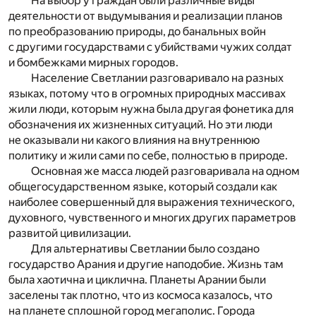
На выбор у граждан были различные виды
деятельности от выдумывания и реализации планов
по преобразованию природы, до банальных войн
с другими государствами с убийствами чужих солдат
и бомбежками мирных городов.
Население Светлании разговаривало на разных
языках, потому что в огромных природных массивах
жили люди, которым нужна была другая фонетика для
обозначения их жизненных ситуаций. Но эти люди
не оказывали ни какого влияния на внутреннюю
политику и жили сами по себе, полностью в природе.
Основная же масса людей разговаривала на одном
общегосударственном языке, который создали как
наиболее совершенный для выражения технического,
духовного, чувственного и многих других параметров
развитой цивилизации.
Для альтернативы Светлании было создано
государство Арания и другие наподобие. Жизнь там
была хаотична и циклична. Планеты Арании были
заселены так плотно, что из космоса казалось, что
на планете сплошной город мегаполис. Города