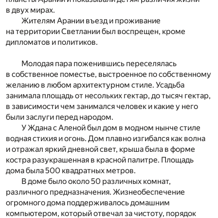
в двух мирах.
Жителям Арании въезд и проживание
на территории Светлании был воспрещен, кроме
дипломатов и политиков.
Молодая пара поженившись переселялась
в собственное поместье, выстроенное по собственному
желанию в любом архитектурном стиле. Усадьба
занимала площадь от несольких гектар, до тысяч гектар,
в зависимости чем занимался человек и какие у него
были заслуги перед народом.
У Ждана с Аленой был дом в модном нынче стиле
водная стихия и огонь. Дом плавно изгибался как волна
и отражал яркий дневной свет, крыша была в форме
костра разукрашенная в красной палитре. Площадь
дома была 500 квадратных метров.
В доме было около 50 различных комнат,
различного предназначения. Жизнеобеспечение
огромного дома поддерживалось домашним
компьютером, который отвечал за чистоту, порядок