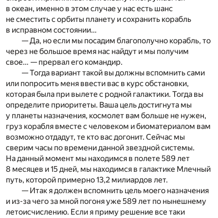
в океан, именно в этом случае у нас есть шанс
не сместить с орбиты планету и сохранить корабль
в исправном состоянии…
— Да, но если мы посадим благополучно корабль, то
через не большое время нас найдут и мы получим
свое… — прервал его командир.
— Тогда вариант такой вы должны вспомнить сами
или попросить меня ввести вас в курс обстановки,
которая была при вылете с родной галактики. Тогда вы
определите приоритеты. Ваша цель достигнута мы
у планеты назначения, космолет вам больше не нужен,
груз корабля вместе с человеком и биоматериалом вам
возможно отдадут, те кто вас догонит. Сейчас мы
сверим часы по времени данной звездной системы.
На данный момент мы находимся в полете 589 лет
8 месяцев и 15 дней, мы находимся в галактике Млечный
путь, которой примерно 13,2 милиардов лет.
— Итак я должен вспомнить цель моего назначения
и из-за чего за мной погоня уже 589 лет по нынешнему
летоисчислению. Если я приму решение все таки