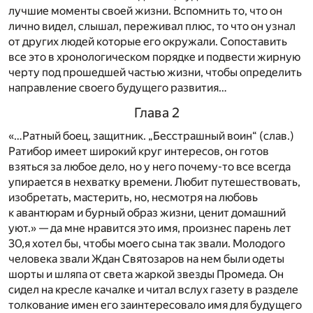
лучшие моменты своей жизни. Вспомнить то, что он
лично видел, слышал, переживал плюс, то что он узнал
от других людей которые его окружали. Сопоставить
все это в хронологическом порядке и подвести жирную
черту под прошедшей частью жизни, чтобы определить
направление своего будущего развития…
Глава 2
«…Ратный боец, защитник. „Бесстрашный воин“ (слав.)
Ратибор имеет широкий круг интересов, он готов
взяться за любое дело, но у него почему-то все всегда
упирается в нехватку времени. Любит путешествовать,
изобретать, мастерить, но, несмотря на любовь
к авантюрам и бурный образ жизни, ценит домашний
уют.» — да мне нравится это имя, произнес парень лет
30,я хотел бы, чтобы моего сына так звали. Молодого
человека звали Ждан Святозаров на нем были одеты
шорты и шляпа от света жаркой звезды Промеда. Он
сидел на кресле качалке и читал вслух газету в разделе
толкование имен его заинтересовало имя для будущего