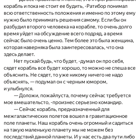
корабль и пока не стоит ее будить, -Ратибор понимал
всю ответственность положения и именно по этому ему
нужно было принимать решения самому. Если бы он
разбудил второго человека на корабле, то очень долго
время уйдет на обсуждение всего подряд, а время
сейчас было очень ценно. Тем более это была женщина,
которая наверняка была заинтересовалась, что она
здесь делает.
Нет пускай будь, что будет, -думал он про себя,
сядет корабль все будет хорошо, то можно не спеша все
объяснить. Не сядет, то уже никому ничего не надо
объяснять, — подумал он с черным юмором,
и улыбнулся.
— Доложи, пожайлуста, почему сейчас требуется
мое вмешательсто, -произнес серьезно командир.
— Сейчас корабль, предназначенный для
межгалактических полетов вошел в гравитационное
поле планеты. Наш корабль очень огромный и садиться
на такую маленькую планету мы не можем без
последствий данной планеты. И у нас есть два пути либо