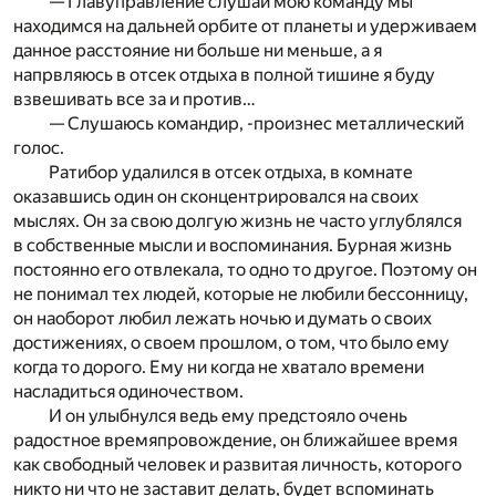
— Главуправление слушай мою команду мы
находимся на дальней орбите от планеты и удерживаем
данное расстояние ни больше ни меньше, а я
напрвляюсь в отсек отдыха в полной тишине я буду
взвешивать все за и против…
— Слушаюсь командир, -произнес металлический
голос.
Ратибор удалился в отсек отдыха, в комнате
оказавшись один он сконцентрировался на своих
мыслях. Он за свою долгую жизнь не часто углублялся
в собственные мысли и воспоминания. Бурная жизнь
постоянно его отвлекала, то одно то другое. Поэтому он
не понимал тех людей, которые не любили бессонницу,
он наоборот любил лежать ночью и думать о своих
достижениях, о своем прошлом, о том, что было ему
когда то дорого. Ему ни когда не хватало времени
насладиться одиночеством.
И он улыбнулся ведь ему предстояло очень
радостное времяпровождение, он ближайшее время
как свободный человек и развитая личность, которого
никто ни что не заставит делать, будет вспоминать