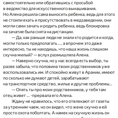
самостоятельно или обратившись с просьбой
в ведомство для искусственного вынашивания.
Но Алена решила сама выносить ребенка, ведь для этого
не стоили ехать и присутствовать в медзаведении, они
могли сами зачать и родить ребенка, ведь блокировка
на зачатие была снята на дистанции.
— Да, как раньше люди не знали кто родится и когда,
могли только предполагать …, а впрочем это даже
интересно, ты не находишь, что наша жизнь слишком
скучна милый? — вслух размышляла Алена.
— Наверно скучна, но у нас всегда есть выбор, ты
разве забыла, что половина твоих родственников уже
воспользовались им. И спокойно живут в Арании, имеют
по сколько им думают детей, зарабатывают
на транспортное средство, жилье и другие проблемы…
— Опять ты про моих родственников, у тебя там
отец живет … -прервала его Алена.
Ждану не нравилось, что его отвлекают от газеты
за утренним чаем, но он видел, что жене скучно и ей
просто охота поболтать. А намек на скучную жизнь он