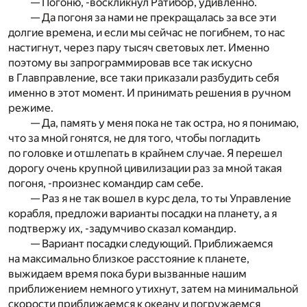
— Погоню, -воскликнул Ратибор, удивленно.
— Да погоня за нами не прекращалась за все эти
долгие времена, и если мы сейчас не погибнем, то нас
настигнут, через пару тысяч световых лет. Именно
поэтому вы запрограммировав все так искусно
в Главправление, все таки приказали разбудить себя
именно в этот момент. И принимать решения в ручном
режиме.
— Да, память у меня пока не так остра, но я понимаю,
что за мной гонятся, не для того, чтобы погладить
по головке и отшлепать в крайнем случае. Я перешел
дорогу очень крупной цивилизации раз за мной такая
погоня, -произнес командир сам себе.
— Раз я не так вошел в курс дела, то ты Управление
корабля, предложи варианты посадки на планету, а я
подтвержу их, -задумчиво сказал командир.
— Вариант посадки следующий. Приближаемся
на максимально близкое расстояние к планете,
выжидаем время пока бури вызванные нашим
приближением немного утихнут, затем на минимальной
скорости приближаемся к океану и погружаемся