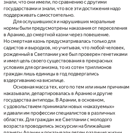
знали, что они имели, по сравнению с другими
государствами и знали, что все эти достижения надо
поддерживать самостоятельно.
Для ослушившихся и нарушивших моральные
нормы были предусмотрены наказания от переселения
в Аранию, до смертной казни через повешение.
Но смертная казнь предусматривалась только для
садистов и выродков, но учитывая, что любой человек,
рожденный в Светлании уже был проверен генетиками
и имел цель своего существования в прекрасных
условиях для организма, то из сотен триллионов
граждан лишь единицы в год подвергались
вздергиванию на висилице.
Основная масса тех, кого по тем или иным причинам
наказывали, департировалась в Аранию и другие
государства антиподы. В Арании, в основном,
с удовольствием принимали новых «наказуемых»
и давали им профессии специалистов в различных
областях. Для граждан же Светлании с молодого
возраста проводились экскурсии на ближайшие
планеты Арании и показывали детям различия жизни