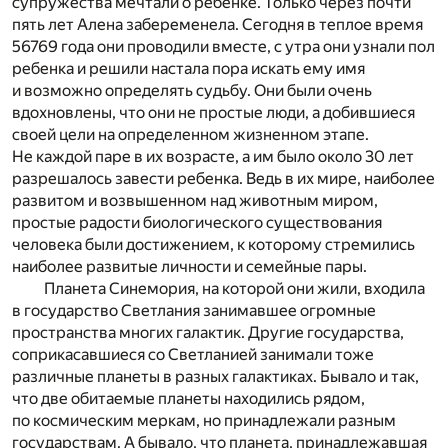
супружества мечтали о ребенке. Только через почти
пять лет Алена забеременела. Сегодня в теплое время
56769 года они проводили вместе, с утра они узнали пол
ребенка и решили настала пора искать ему имя
и возможно определять судьбу. Они были очень
вдохновлены, что они не простые люди, а добившиеся
своей цели на определенном жизненном этапе.
Не каждой паре в их возрасте, а им было около 30 лет
разрешалось завести ребенка. Ведь в их мире, наиболее
развитом и возвышенном над животным миром,
простые радости биологического существования
человека были достижением, к которому стремились
наиболее развитые личности и семейные пары.
Планета Синемория, на которой они жили, входила
в государство Светлания занимавшее огромные
пространства многих галактик. Другие государства,
соприкасавшиеся со Светланией занимали тоже
различные планеты в разных галактиках. Бывало и так,
что две обитаемые планеты находились рядом,
по космическим меркам, но принадлежали разным
государствам. А бывало, что планета, принадлежавшая