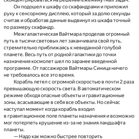
Он подошел к шкафу со скафандрами и приложил
руку к сенсорному дисплею, который за долю секунды
считав и обработав данные выдвинул из шкафа точный
по размеру скафандр.
Межгалактическая Вайтмара проделав огромный
путь в тысячи световых лет заканчивала свой путь,
стремительно приближаясь к невиданной голубой
планете. Весь путь от родной галактики до точки
назначения космолет шел по заранее введенной
программе. От пассажиров Вайтмары Синица ничего
не требовалось все это время.
Корабль летел с огромной скоростью в почти 2 раза
превышающую скорость света. В автоматическом
режиме обходя опасные объекты и гравитационные
зоны, всасывающие в себя все объекты. Но сейчас
наступал момент когда корабль входил
в гравитационное поле планеты назначения и возможно
мог потерпеть крушение из-за не знания ландшафта
планеты.
— Надо как можно быстрее повторить