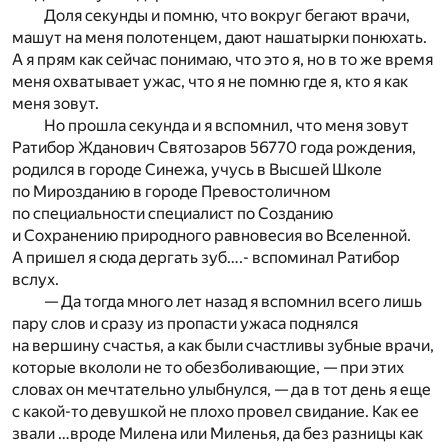
Доля секунды и помню, что вокруг бегают врачи,
машут на меня полотенцем, дают нашатырки понюхать.
А я прям как сейчас понимаю, что это я, но в то же время
меня охватывает ужас, что я не помню где я, кто я как
меня зовут.
Но прошла секунда и я вспомнил, что меня зовут
Ратибор Жданович Святозаров 56770 года рождения,
родился в городе Синежа, учусь в Высшей Школе
по Мирозданию в городе Превостоличном
по специальности специалист по Созданию
и Сохранению природного равновесия во Вселенной.
А пришел я сюда дергать зуб….- вспоминал Ратибор
вслух.
— Да тогда много лет назад я вспомнил всего лишь
пару слов и сразу из пропасти ужаса поднялся
на вершину счастья, а как были счастливы зубные врачи,
которые вкололи не то обезболивающие, — при этих
словах он мечтательно улыбнулся, — да в тот день я еще
с какой-то девушкой не плохо провел свидание. Как ее
звали …вроде Милена или Миленья, да без разницы как