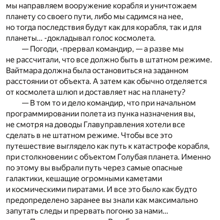
мы направляем вооружение корабля и уничтожаем
планету со своего пути, либо мы садимся на нее,
но тогда последствия будут как для корабля, так и для
планеты… -докладывал голос космолета.
— Погоди, -прервал командир, — а разве мы
не рассчитали, что все должно быть в штатном режиме.
Вайтмара должна была остановиться на заданном
расстоянии от объекта. А затем как обычно отделяется
от космолета шлюп и доставляет нас на планету?
— В том то и дело командир, что при начальном
программировании полета из пунка назначения вы,
не смотря на доводы Главуправления хотели все
сделать в не штатном режиме. Чтобы все это
путешествие выглядело как путь к катастрофе корабля,
при столкновении с объектом Голубая планета. Именно
по этому вы выбрали путь через самые опасные
галактики, кешащие огромными каметами
и космическими пиратами. И все это было как будто
предопределено заранее вы знали как максимально
запутать следы и прервать погоню за нами…