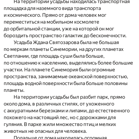
На территории усадьбы находилась транспортная
площадка для наземного вида транспорта
и космического. Прямо от дома человек мог
переместиться на мобильном космолете
до орбитальной станции, уже на которой он мог
бороздить пространство галактик до бесконечности.
Усадьба Ждана Святозарова была не большая
по меркам планеты Синемории, на других планетах
Светлании, где площадь суши была больше,
по отношению к населению, выделялись более большие
участки. На планете Синемория были огромные
пространства, занимаемые океанской поверхностью,
площадь водной поверхности была больше половины
планеты.
На территории усадьбы был разбит парк, прямо
около дома, в различных стилях, от ухоженного
с аккуратными березками и липами, до естественного
похожего на настоящий лес, но с дорожками для
гуляния. В парке жили множество птиц и мелких
животных не опасных для человека.
Подальше от дома находилась огромная