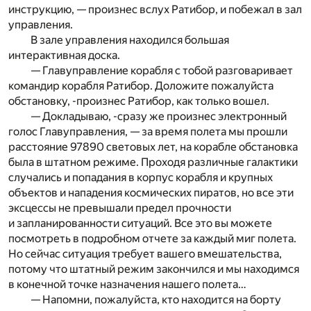
инструкцию, — произнес вслух Ратибор, и побежал в зал
управления.
В зале управления находился большая
интерактивная доска.
— Главуправление корабля с тобой разговаривает
командир корабля Ратибор. Доложите пожалуйста
обстановку, -произнес Ратибор, как только вошел.
— Докладываю, -сразу же произнес электронный
голос Главуправления, — за время полета мы прошли
расстояние 97890 световых лет, на корабле обстановка
была в штатном режиме. Проходя различные галактики
случались и попадания в корпус корабля и крупных
объектов и нападения космических пиратов, но все эти
эксцессы не превышали предел прочности
и запланированности ситуаций. Все это вы можете
посмотреть в подробном отчете за каждый миг полета.
Но сейчас ситуация требует вашего вмешательства,
потому что штатный режим закончился и мы находимся
в конечной точке назначения нашего полета…
— Напомни, пожалуйста, кто находится на борту