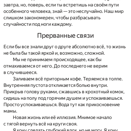
завтра, но, поверь, если ты встретишь на своём пути
особенного человека, знай — это неслучайно. Наш мир
слишком закономерен, чтобы разбрасывать
случайности под ноги каждому.
Прерванные связи
Если бы все знали друг о друге абсолютно всё, то жизнь
не была бы такой яркой и, возможно, сложной.
Мы не принимаем происходящее, как бы
отмахиваемся от него. До последнего не верим
в случившееся.
Заливаем всё приторным кофе. Теряемся в толпе.
Внутренняя пустота откликается болью внутри.
Прикрыв голову руками, сжавшись в крохотный комок,
сидишь на полу под горячим душем и успокаиваешься.
Просто успокаиваешься. Вода тут как прикосновение
мамы.
Новая жизнь или её иллюзия. Мнимое начало
с тягой вернуть всё на круги своя.
Я хочу сделать глубокий вдох, но не могу. Я хочу