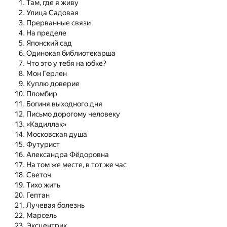
Там, где я живу
Улица Садовая
Прерванные связи
На пределе
Японский сад
Одинокая библиотекарша
Что это у тебя на юбке?
Мон Герлен
Куплю доверие
Пломбир
Богиня выходного дня
Письмо дорогому человеку
«Кадиллак»
Московская душа
Футурист
Александра Фёдоровна
На том же месте, в тот же час
Светоч
Тихо жить
Гептан
Лучевая болезнь
Марсель
Эксцентрик