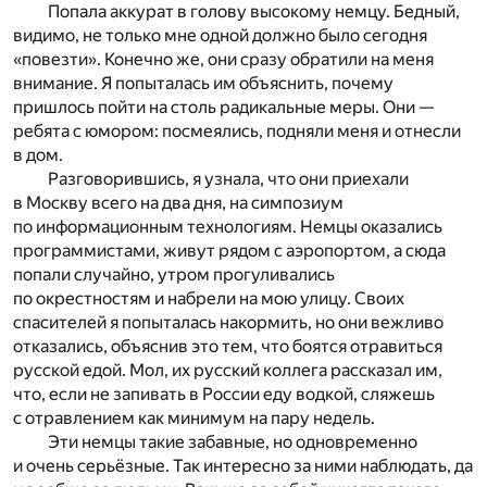
Попала аккурат в голову высокому немцу. Бедный,
видимо, не только мне одной должно было сегодня
«повезти». Конечно же, они сразу обратили на меня
внимание. Я попыталась им объяснить, почему
пришлось пойти на столь радикальные меры. Они —
ребята с юмором: посмеялись, подняли меня и отнесли
в дом.
Разговорившись, я узнала, что они приехали
в Москву всего на два дня, на симпозиум
по информационным технологиям. Немцы оказались
программистами, живут рядом с аэропортом, а сюда
попали случайно, утром прогуливались
по окрестностям и набрели на мою улицу. Своих
спасителей я попыталась накормить, но они вежливо
отказались, объяснив это тем, что боятся отравиться
русской едой. Мол, их русский коллега рассказал им,
что, если не запивать в России еду водкой, сляжешь
с отравлением как минимум на пару недель.
Эти немцы такие забавные, но одновременно
и очень серьёзные. Так интересно за ними наблюдать, да