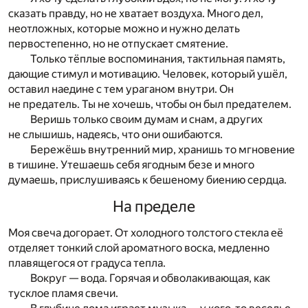
сказать правду, но не хватает воздуха. Много дел,
неотложных, которые можно и нужно делать
первостепенно, но не отпускает смятение.
Только тёплые воспоминания, тактильная память,
дающие стимул и мотивацию. Человек, который ушёл,
оставил наедине с тем ураганом внутри. Он
не предатель. Ты не хочешь, чтобы он был предателем.
Веришь только своим думам и снам, а других
не слышишь, надеясь, что они ошибаются.
Бережёшь внутренний мир, хранишь то мгновение
в тишине. Утешаешь себя ягодным безе и много
думаешь, прислушиваясь к бешеному биению сердца.
На пределе
Моя свеча догорает. От холодного толстого стекла её
отделяет тонкий слой ароматного воска, медленно
плавящегося от градуса тепла.
Вокруг — вода. Горячая и обволакивающая, как
тусклое пламя свечи.