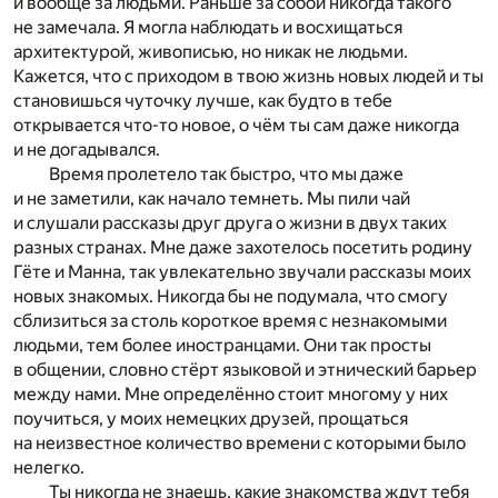
и вообще за людьми. Раньше за собой никогда такого
не замечала. Я могла наблюдать и восхищаться
архитектурой, живописью, но никак не людьми.
Кажется, что с приходом в твою жизнь новых людей и ты
становишься чуточку лучше, как будто в тебе
открывается что-то новое, о чём ты сам даже никогда
и не догадывался.
Время пролетело так быстро, что мы даже
и не заметили, как начало темнеть. Мы пили чай
и слушали рассказы друг друга о жизни в двух таких
разных странах. Мне даже захотелось посетить родину
Гёте и Манна, так увлекательно звучали рассказы моих
новых знакомых. Никогда бы не подумала, что смогу
сблизиться за столь короткое время с незнакомыми
людьми, тем более иностранцами. Они так просты
в общении, словно стёрт языковой и этнический барьер
между нами. Мне определённо стоит многому у них
поучиться, у моих немецких друзей, прощаться
на неизвестное количество времени с которыми было
нелегко.
Ты никогда не знаешь, какие знакомства ждут тебя