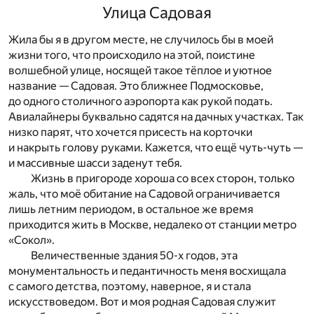
Улица Садовая
Жила бы я в другом месте, не случилось бы в моей
жизни того, что происходило на этой, поистине
волшебной улице, носящей такое тёплое и уютное
название — Садовая. Это ближнее Подмосковье,
до одного столичного аэропорта как рукой подать.
Авиалайнеры буквально садятся на дачных участках. Так
низко парят, что хочется присесть на корточки
и накрыть голову руками. Кажется, что ещё чуть-чуть —
и массивные шасси заденут тебя.
Жизнь в пригороде хороша со всех сторон, только
жаль, что моё обитание на Садовой ограничивается
лишь летним периодом, в остальное же время
приходится жить в Москве, недалеко от станции метро
«Сокол».
Величественные здания 50-х годов, эта
монументальность и педантичность меня восхищала
с самого детства, поэтому, наверное, я и стала
искусствоведом. Вот и моя родная Садовая служит