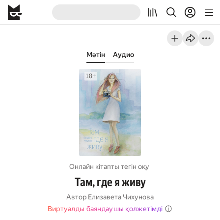
Мәтін
Аудио
Онлайн кітапты тегін оқу
Там, где я живу
Автор
Елизавета Чихунова
Виртуалды баяндаушы қолжетімді