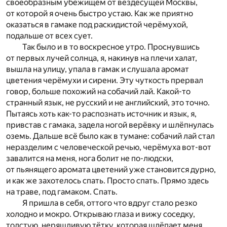
своеобразным убежищем от вездесущей Москвы,
от которой я очень быстро устаю. Как же приятно
оказаться в гамаке под раскидистой черёмухой,
подальше от всех сует.
Так было и в то воскресное утро. Проснувшись
от первых лучей солнца, я, накинув на плечи халат,
вышла на улицу, упала в гамак и слушала аромат
цветения черёмухи и сирени. Эту чуткость прервал
говор, больше похожий на собачий лай. Какой-то
странный язык, не русский и не английский, это точно.
Пытаясь хоть как-то распознать источник и язык, я,
привстав с гамака, задела ногой верёвку и шлёпнулась
оземь. Дальше всё было как в тумане: собачий лай стал
неразделим с человеческой речью, черёмуха вот-вот
завалится на меня, нога болит не по-людски,
от пьянящего аромата цветений уже становится дурно,
и как же захотелось спать. Просто спать. Прямо здесь
на траве, под гамаком. Спать.
Я пришла в себя, оттого что вдруг стало резко
холодно и мокро. Открываю глаза и вижу соседку,
толстую, неряшливую тётку, которая шлёпает меня