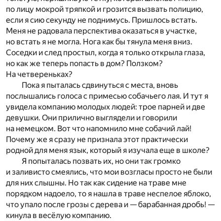
по лицу мокрой тряпкой и грозится вызвать полицию,
если я сию секунду не поднимусь. Пришлось встать.
Меня не радовала перспектива оказаться в участке,
но встать я не могла. Нога как бы тянула меня вниз.
Соседки и след простыл, когда я только открыла глаза,
но как же теперь попасть в дом? Ползком?
На четвереньках?
Пока я пыталась сдвинуться с места, вновь
послышались голоса с примесью собачьего лая. И тут я
увидела компанию молодых людей: трое парней и две
девушки. Они прилично выглядели и говорили
на немецком. Вот что напомнило мне собачий лай!
Почему же я сразу не признала этот практически
родной для меня язык, который я изучала еще в школе?
Я попыталась позвать их, но они так громко
и заливисто смеялись, что мои возгласы просто не были
для них слышны. Но так как сидение на траве мне
порядком надоело, то я нашла в траве неспелое яблоко,
что упало после грозы с дерева и — барабанная дробь! —
кинула в весёлую компанию.