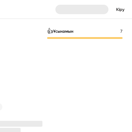
Кіру
👍
Ұсынамын
7