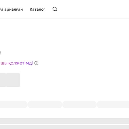
ға арналған
Каталог
й
ушы қолжетімді