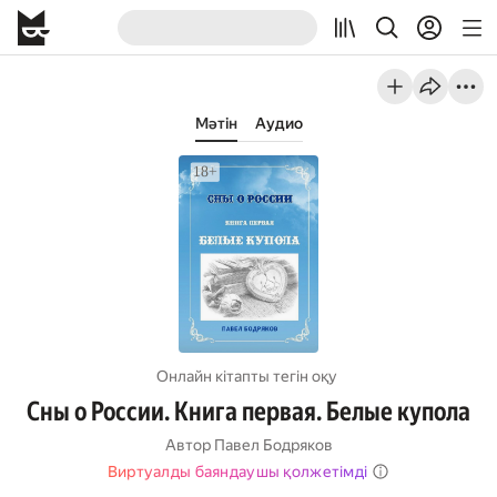
Мәтін
Аудио
Онлайн кітапты тегін оқу
Сны о России. Книга первая. Белые купола
Автор
Павел Бодряков
Виртуалды баяндаушы қолжетімді