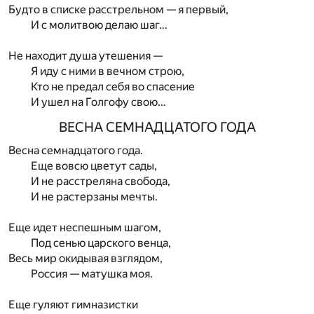
Будто в списке расстрельном — я первый,
И с молитвою делаю шаг…
Не находит душа утешения —
Я иду с ними в вечном строю,
Кто не предал себя во спасение
И ушел на Голгофу свою…
ВЕСНА СЕМНАДЦАТОГО ГОДА
Весна семнадцатого года.
Еще вовсю цветут сады,
И не расстреляна свобода,
И не растерзаны мечты.
Еще идет неспешным шагом,
Под сенью царского венца,
Весь мир окидывая взглядом,
Россия — матушка моя.
Еще гуляют гимназистки