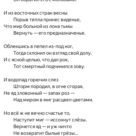
И из восточных стран весны
Порыв тепла принес виденье,
Что мир больной из лона тьмы
Вернуть — его предназначенье.
Облекшись в пепел из-под ног,
Тогда склонил он взгляд свой долу,
И с ясной целью, что дал рок,
Тот смертный подчинился зову.
И водопад горючих слез
Шторм породил, в огне сгорая,
Не яд зловонный — запах роз —
Над миром в миг расцвел цветами.
Но всё ж не вечно счастье то,
Наступит миг — иссохнут слёзы.
Вернется яд — и уж ничто
Не возвратит былые грёзы…