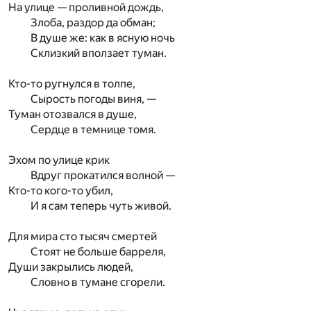
На улице — проливной дождь,
Злоба, раздор да обман;
В душе же: как в ясную ночь
Склизкий вползает туман.
Кто-то ругнулся в толпе,
Сырость погоды виня, —
Туман отозвался в душе,
Сердце в темнице томя.
Эхом по улице крик
Вдруг прокатился волной —
Кто-то кого-то убил,
И я сам теперь чуть живой.
Для мира сто тысяч смертей
Стоят не больше барреля,
Души закрылись людей,
Словно в тумане сгорели.