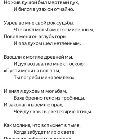
Но жив душой был мертвый дух,
И бился в узах он отчайно.
Узрев во мне свой рок судьбы,
Что внял мольбам его смиренным,
Повел меня он вглубь горы,
И я за духом шел нетленным.
Взошли к могиле древней мы,
И дух воззвал ко мне с тоскою:
«Пусти меня на волю ты,
Ты погреби меня землею».
И внял я духовым мольбам,
Взяв бренно тело из гробницы,
И закопал я в землю прах,
Чей дух ввысь рвется ярче птицы.
Как молния, что вспыхнет в тьме,
Когда забудет мир о свете,
Понесся к небесам дух вверх,