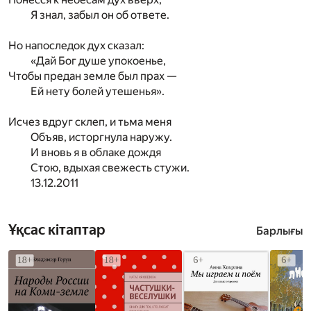
Я знал, забыл он об ответе.
Но напоследок дух сказал:
«Дай Бог душе упокоенье,
Чтобы предан земле был прах —
Ей нету болей утешенья».
Исчез вдруг склеп, и тьма меня
Объяв, исторгнула наружу.
И вновь я в облаке дождя
Стою, вдыхая свежесть стужи.
13.12.2011
Ұқсас кітаптар
Барлығы