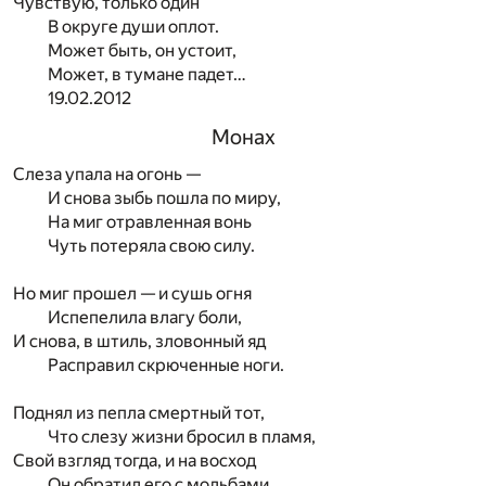
Чувствую, только один
В округе души оплот.
Может быть, он устоит,
Может, в тумане падет…
19.02.2012
Монах
Слеза упала на огонь —
И снова зыбь пошла по миру,
На миг отравленная вонь
Чуть потеряла свою силу.
Но миг прошел — и сушь огня
Испепелила влагу боли,
И снова, в штиль, зловонный яд
Расправил скрюченные ноги.
Поднял из пепла смертный тот,
Что слезу жизни бросил в пламя,
Свой взгляд тогда, и на восход
Он обратил его с мольбами.