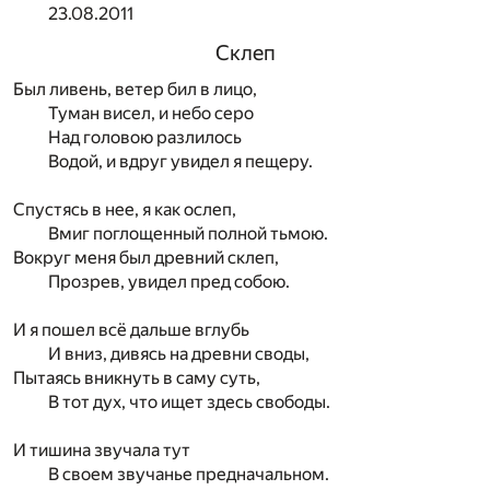
23.08.2011
Склеп
Был ливень, ветер бил в лицо,
Туман висел, и небо серо
Над головою разлилось
Водой, и вдруг увидел я пещеру.
Спустясь в нее, я как ослеп,
Вмиг поглощенный полной тьмою.
Вокруг меня был древний склеп,
Прозрев, увидел пред собою.
И я пошел всё дальше вглубь
И вниз, дивясь на древни своды,
Пытаясь вникнуть в саму суть,
В тот дух, что ищет здесь свободы.
И тишина звучала тут
В своем звучанье предначальном.