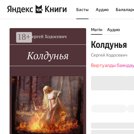
Басты
Аудио
Балалар
Мәтін
Аудио
Колдунья
Сергей Ходосевич
Виртуалды баянда