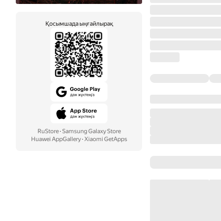
Қосымшада ыңғайлырақ
RuStore
·
Samsung Galaxy Store
Huawei AppGallery
·
Xiaomi GetApps