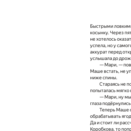
Быстрыми ловкими
косынку. Через пя
не хотелось оказат
успела, но у само
аккурат перед от
услышала до дрожи
— Мари, — пов
Маше встать, не у
ниже спины.
Стараясь не п
попыталась мягко 
— Мари, ну мы
глаза подёрнулись
Теперь Маше с
обрабатывать ягод
Да и стоит ли рас
Коробкова, то попр