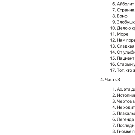
Айболит
Странна
Бонф
Злобушк
Дело о 
Море
Нам пор
Сладкая
От улыб
Пациент
Старый 
Тот, кто
Часть 3
Ах, эта 
Истопник
Чертов 
Не ходит
Плакаль
Легенда
Последн
Гномье 