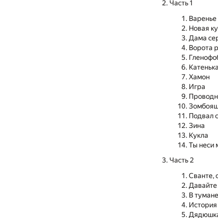
Часть 1
Варенье
Новая к
Дама се
Ворота 
Гленофо
Катеньк
Хамон
Игра
Проводн
Зомбоя
Подвал 
Зина
Кукла
Ты неси 
Часть 2
Сванте, 
Давайте
В туман
История
Дядюшка