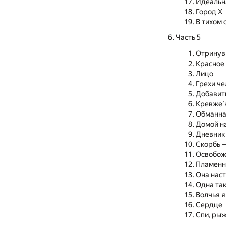
Идеальн
Город Х
В тихом 
Часть 5
Отринув
Красное
Лицо
Грехи ч
Добавит
Кревже’
Обманна
Домой н
Дневник
Скорбь 
Освобож
Пламенн
Она нас
Одна та
Волчья я
Сердце
Спи, рыж