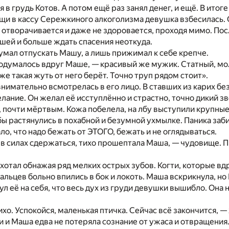
 в грудь Котов. А потом ещё раз занял денег, и ещё. В итог
и в кассу Сережкиного алкоголизма девушка взбесилась. О
 отворачивается и даже не здоровается, проходя мимо. По
шей и больше ждать спасения неоткуда.
умал отпускать Машу, а лишь прижимал к себе крепче.
одумалось вдруг Маше, — красивый же мужик. Статный, мо
же такая жуть от него берёт. Точно труп рядом стоит».
нимательно всмотрелась в его лицо. В ставших из карих б
елание. Он желал её исступлённо и страстно, точно дикий зв
 почти мёртвым. Кожа побелела, на лбу выступили крупные 
бы растянулись в похабной и безумной ухмылке. Паника забил
ло, что надо бежать от ЭТОГО, бежать и не оглядываться.
 в силах сдержаться, тихо прошептала Маша, — чудовище. П
хотал обнажая ряд мелких острых зубов. Когти, которые вд
 пальцев больно впились в бок и локоть. Маша вскрикнула, 
ул её на себя, что весь дух из груди девушки вышибло. Она 
хо. Успокойся, маленькая птичка. Сейчас всё закончится, —
и и Маша едва не потеряла сознание от ужаса и отвращения.