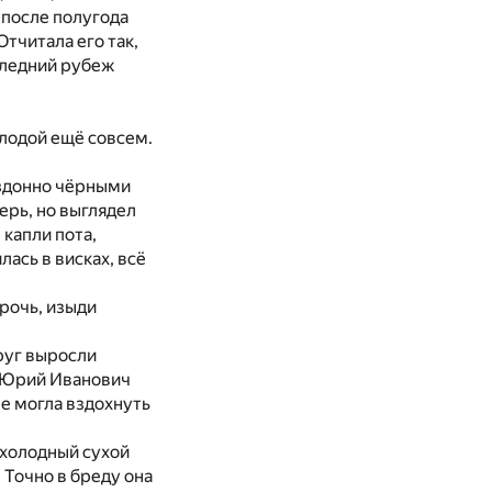
е после полугода
тчитала его так,
следний рубеж
лодой ещё совсем.
ездонно чёрными
ерь, но выглядел
капли пота,
ась в висках, всё
рочь, изыди
руг выросли
но Юрий Иванович
не могла вздохнуть
 холодный сухой
 Точно в бреду она