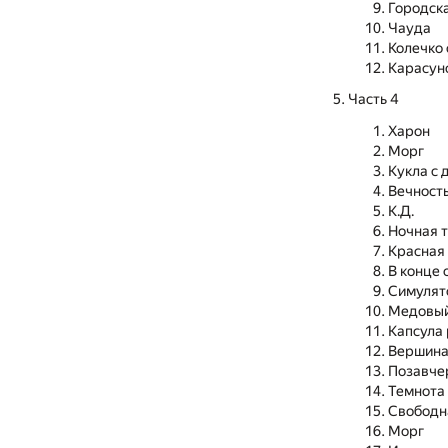
Городск
Чауда
Колечко
Карасун
Часть 4
Харон
Морг
Кукла с
Вечност
К.Д.
Ночная 
Красная 
В конце 
Симулят
Медовый
Капсула
Вершина
Позавче
Темнота
Свободн
Морг