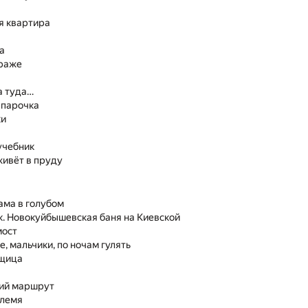
я квартира
а
краже
а туда…
 парочка
ки
учебник
 живёт в пруду
дама в голубом
. Новокуйбышевская баня на Киевской
мост
е, мальчики, по ночам гулять
щица
ий маршрут
племя