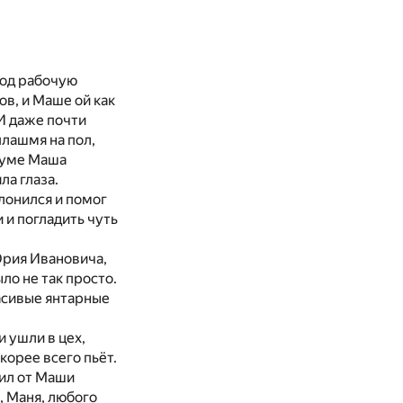
од рабочую
ов, и Маше ой как
 И даже почти
плашмя на пол,
еуме Маша
ла глаза.
лонился и помог
 и погладить чуть
Юрия Ивановича,
ло не так просто.
расивые янтарные
 ушли в цех,
корее всего пьёт.
дил от Маши
, Маня, любого