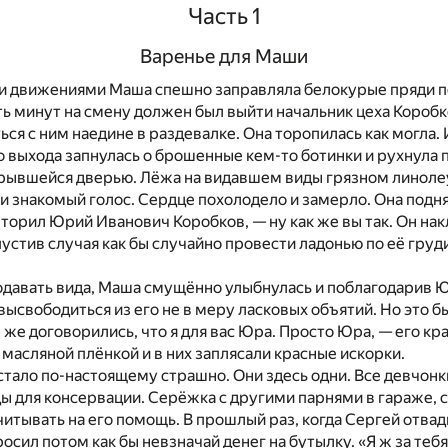
Часть 1
Варенье для Маши
 движениями Маша спешно заправляла белокурые пряди п
ть минут на смену должен был выйти начальник цеха Коробк
ься с ним наедине в раздевалке. Она торопилась как могла.
го выхода запнулась о брошенные кем-то ботинки и рухнула 
крывшейся дверью. Лёжа на видавшем виды грязном линол
 знакомый голос. Сердце похолодело и замерло. Она подня
торил Юрий Иванович Коробков, — ну как же вы так. Он нак
пустив случая как бы случайно провести ладонью по её груди
одавать вида, Маша смущённо улыбнулась и поблагодарив 
высвободиться из его не в меру ласковых объятий. Но это бы
 же договорились, что я для вас Юра. Просто Юра, — его к
 масляной плёнкой и в них заплясали красные искорки.
тало по-настоящему страшно. Они здесь одни. Все девчонки
ы для консервации. Серёжка с другими парнями в гараже, с
считывать на его помощь. В прошлый раз, когда Сергей отва
осил потом как бы невзначай денег на бутылку. «Я ж за тебя