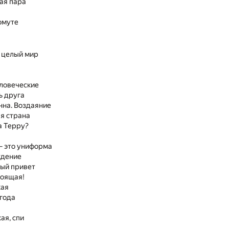
ая пара
омуте
 целый мир
еловеческие
ь друга
нна. Воздаяние
я страна
а Терру?
— это униформа
дение
ый привет
тоящая!
кая
года
ая, спи