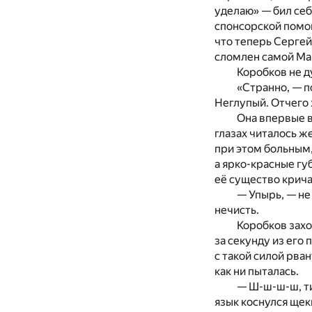
уделаю» — бил себя
спонсорской помощ
что теперь Сергей
сломлен самой Ма
Коробков не д
«Странно, — п
Неглупый. Отчего 
Она впервые в
глазах читалось ж
при этом больным,
а ярко-красные гу
её существо крича
— Упырь, — не
нечисть.
Коробков захо
за секунду из его
с такой силой рван
как ни пыталась.
— Ш-ш-ш-ш, ти
язык коснулся щек