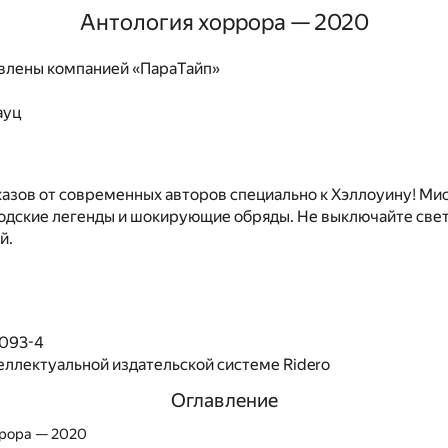
Антология хоррора — 2020
влены компанией «ПараТайп»
ауц
азов от современных авторов специально к Хэллоуину! Ми
дские легенды и шокирующие обряды. Не выключайте свет 
й.
7093-4
еллектуальной издательской системе Ridero
Оглавление
ррора — 2020