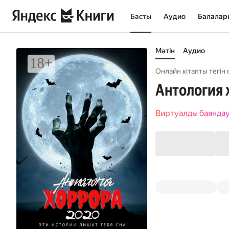
Басты
Аудио
Балалар
Мәтін
Аудио
Онлайн кітапты тегін 
Антология 
Виртуалды баянда