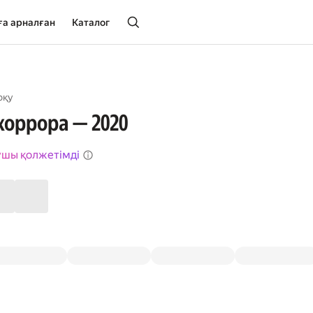
ға арналған
Каталог
оқу
хоррора — 2020
ушы қолжетімді