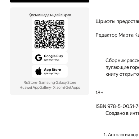
Қосымшада ыңғайлырақ
Шрифты предоста
Редактор
Марта К
Сборник расск
пугающие горо
книгу открыто
RuStore
·
Samsung Galaxy Store
Huawei AppGallery
·
Xiaomi GetApps
18+
ISBN 978-5-0051-
Создано в инт
Антология хо