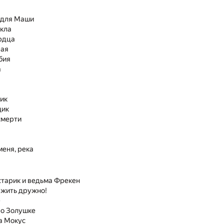
 для Маши
укла
рдца
рая
бия
а
ик
щик
смерти
меня, река
старик и ведьма Фрекен
 жить дружно!
е
 о Золушке
 Мокус