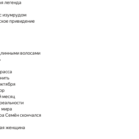
ая легенда
 с изумрудом
ское привидение
 длинными волосами
ь
трасса
нить
октября
ор
 месяц
 реальности
 мира
ра Семён скончался
ая женщина