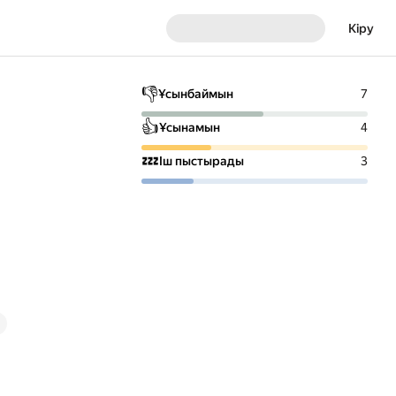
Кіру
👎
Ұсынбаймын
7
👍
Ұсынамын
4
💤
Іш пыстырады
3