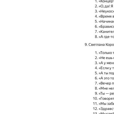
«Концерт
«О, да! 
«Неукос
«Время 
«Начинаю
«Бравис
«Канител
«А где-т
Светлана Кор
«Только 
«Не ешь
«А у мен
«Если у 
«А ты п
«А это т
«Вечер п
«Мне нел
«Ты — ре
«Говорят
«Мы забы
«Здравс
«Мыслей