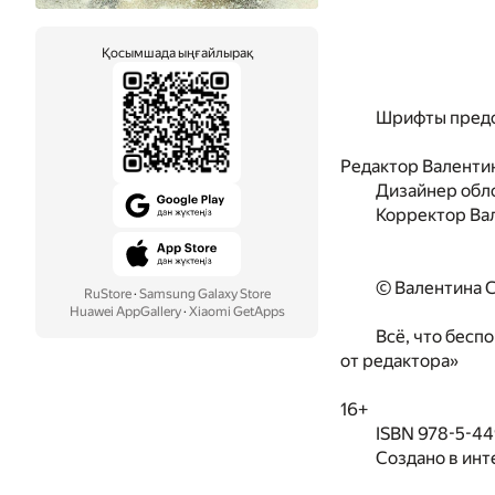
Қосымшада ыңғайлырақ
Шрифты предо
Редактор Валенти
Дизайнер обл
Корректор Ва
© Валентина С
RuStore
·
Samsung Galaxy Store
Huawei AppGallery
·
Xiaomi GetApps
Всё, что бесп
от редактора»
16+
ISBN 978-5-4
Создано в инт