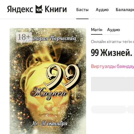
Басты
Аудио
Балалар
Мәтін
Аудио
Онлайн кітапты тегін 
99 Жизней. 
Виртуалды баянда