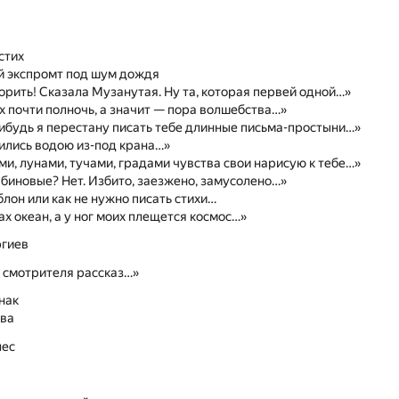
стих
й экспромт под шум дождя
орить! Сказала Музанутая. Ну та, которая первей одной…»
х почти полночь, а значит — пора волшебства…»
ибудь я перестану писать тебе длинные письма-простыни…»
ились водою из-под крана…»
и, лунами, тучами, градами чувства свои нарисую к тебе…»
биновые? Нет. Избито, заезжено, замусолено…»
лон или как не нужно писать стихи…
ах океан, а у ног моих плещется космос…»
ргиев
 смотрителя рассказ…»
нак
ова
лес