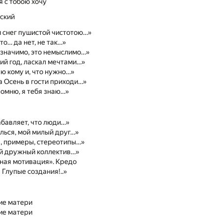
я с тобою хочу
ский
и снег пушистой чистотою…»
 то… да нет, не так…»
 значимо, это немыслимо…»
ий год, ласкал мечтами…»
аю кому и, что нужно…»
 Осень в гости приходи…»
помню, я тебя знаю…»
бавляет, что люди…»
лься, мой милый друг…»
, примеры, стереотипы…»
й дружный коллектив…»
ная мотивация». Кредо
 Глупые создания!..»
ие матери
ие матери