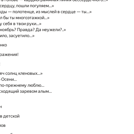
сердцу, пошли погуляем…»
ды — полотенце, из мыслей в сердце — ты…»
л бы ты многоэтажкой…»
у себя в твои руки…»
ноябрь? Правда? Да неужели?..»
ило, засуетило…»
нко
сражения!
t
яч солнц кленовых…»
б Осени…
я по-прежнему люблю…
осходящий заревом алым…
н
в детской
лов