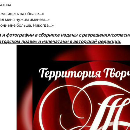
ахова
ем сидеть на облаке…»
вал меня чужим именем…»
вони мне больше. Никогда…»
 и фотографии в сборнике изданы с разрешения/согласи
торском праве» и напечатаны в авторской редакции.