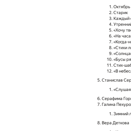
Октябрь
Старик
Каждый 
Утренни
«Хочу тв
«На часа
«Когда-н
«Стихи л
«Солнцам
«Бусы ря
Стих-шаб
«В небес
Станислав Се
«Слушая
Серафима Гор
Галина Пехур
Зимний 
Вера Деткова