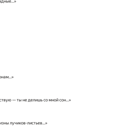
ладные…»
ронам…»
ствую — ты не делишь со мной сон…»
изны лучиков-листьев…»