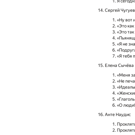
Я сегодн
Сергей Чугуев
«Ну вот 
«Это как
«Это так
«Пьянящ
«Я не зн
«Подруга
«Я тебя 
Елена Сычёва
«Меня за
«Не печа
«Идеалы
«Женски
«Глаголь
«О люди!
Анте Наудис
Проклят
Проклят