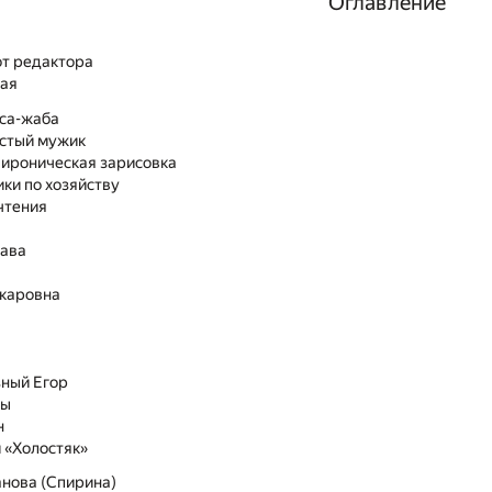
Оглавление
от редактора
кая
са-жаба
стый мужик
 ироническая зарисовка
ки по хозяйству
чтения
лава
а
каровна
зный Егор
пы
н
 «Холостяк»
нова (Спирина)