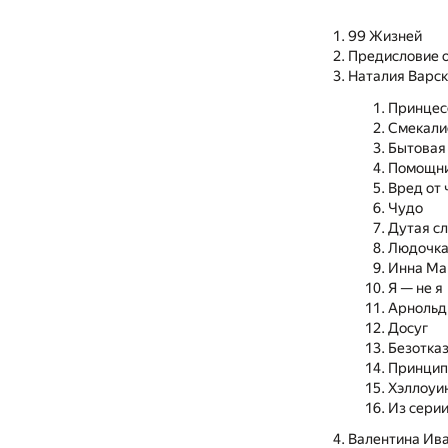
99 Жизней
Предисловие 
Наталия Варс
Принцес
Смекали
Бытовая
Помощни
Вред от 
Чудо
Дутая с
Людочк
Инна Ма
Я — не я
Арнольд
Досуг
Безотка
Принци
Хэллоуи
Из серии
Валентина Ива