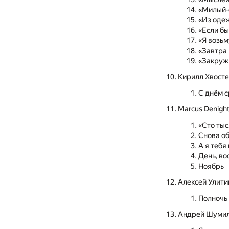
«Милый-
«Из одеж
«Если бы
«Я возьм
«Завтра 
«Закруж
Кирилл Хвосте
С днём 
Marcus Denigh
«Сто тыс
Снова о
А я теб
День, в
Ноябрь
Алексей Улити
Полночь 
Андрей Шуми