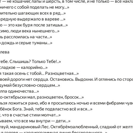
 — не кошачий; лапы и шерсть, в том числе, и не только — все нак
Я ничего с собой поделать не могу…»
нительно шагающих всех в ряд…»
вредную выдержало в вареве …»
 — это как буря после затишья…»
симо, люди века нынешнего…»
ь расслоилась на части…»
о дождь и серые туманы…»
олева
тебе. Слышишь? Только Тебе!..»
 сладкое — калорийно…»
я такая осень с тобой… Разноцветная…»
твоей дороги нет сердца. Остановись. Выдохни. И оглянись по сто
одумай безусловно-сердцем…»
олпа одиночества…»
о-октябрьски мал, разноцветен, бросок…»
ьзя ложиться рано, ибо я просыпаюсь ночью и всеми фибрами чув
бёнок Бога. Знай, тебе подвластно всё и вся…»
, что в счастье стихи молчат…»
ваем, что все мы внутри — дети…»
твуй, мандариновый Лес. Октябрёмзалюбленный, сладкий от желт
 в голове — кардиограммная линия бессердечного…»