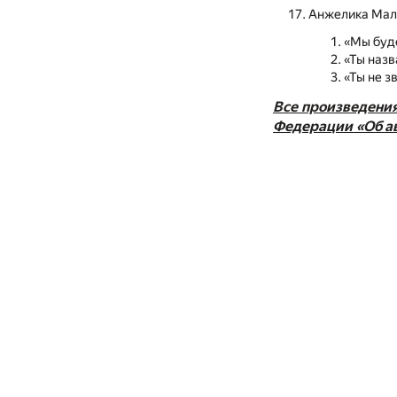
Анжелика Мал
«Мы буд
«Ты наз
«Ты не з
Все произведения
Федерации «Об ав