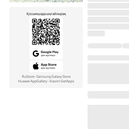
Қосымшада ыңғайлырақ
RuStore
·
Samsung Galaxy Store
Huawei AppGallery
·
Xiaomi GetApps