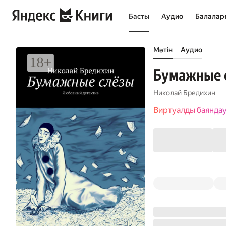
Басты
Аудио
Балалар
Мәтін
Аудио
Бумажные 
Николай Бредихин
Виртуалды баянда