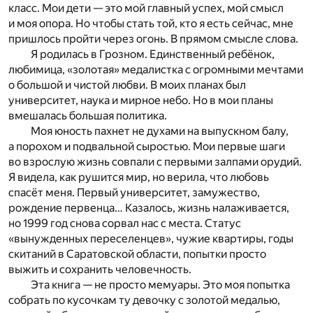
класс. Мои дети — это мой главный успех, мой смысл
и моя опора. Но чтобы стать той, кто я есть сейчас, мне
пришлось пройти через огонь. В прямом смысле слова.
Я родилась в Грозном. Единственный ребёнок,
любимица, «золотая» медалистка с огромными мечтами
о большой и чистой любви. В моих планах был
университет, наука и мирное небо. Но в мои планы
вмешалась большая политика.
Моя юность пахнет не духами на выпускном балу,
а порохом и подвальной сыростью. Мои первые шаги
во взрослую жизнь совпали с первыми залпами орудий.
Я видела, как рушится мир, но верила, что любовь
спасёт меня. Первый университет, замужество,
рождение первенца… Казалось, жизнь налаживается,
но 1999 год снова сорвал нас с места. Статус
«вынужденных переселенцев», чужие квартиры, годы
скитаний в Саратовской области, попытки просто
выжить и сохранить человечность.
Эта книга — не просто мемуары. Это моя попытка
собрать по кусочкам ту девочку с золотой медалью,