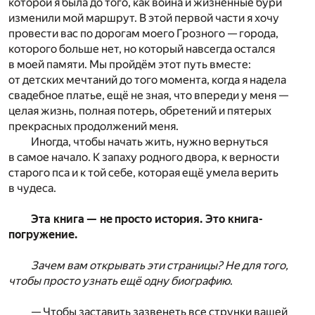
которой я была до того, как война и жизненные бури
изменили мой маршрут. В этой первой части я хочу
провести вас по дорогам моего Грозного — города,
которого больше нет, но который навсегда остался
в моей памяти. Мы пройдём этот путь вместе:
от детских мечтаний до того момента, когда я надела
свадебное платье, ещё не зная, что впереди у меня —
целая жизнь, полная потерь, обретений и пятерых
прекрасных продолжений меня.
Иногда, чтобы начать жить, нужно вернуться
в самое начало. К запаху родного двора, к верности
старого пса и к той себе, которая ещё умела верить
в чудеса.
Эта книга — не просто история. Это книга-
погружение.
Зачем вам открывать эти страницы? Не для того,
чтобы просто узнать ещё одну биографию
.
— Чтобы заставить зазвенеть все струнки вашей