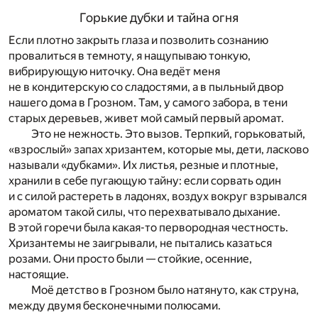
Горькие дубки и тайна огня
Если плотно закрыть глаза и позволить сознанию
провалиться в темноту, я нащупываю тонкую,
вибрирующую ниточку. Она ведёт меня
не в кондитерскую со сладостями, а в пыльный двор
нашего дома в Грозном. Там, у самого забора, в тени
старых деревьев, живет мой самый первый аромат.
Это не нежность. Это вызов. Терпкий, горьковатый,
«взрослый» запах хризантем, которые мы, дети, ласково
называли «дубками». Их листья, резные и плотные,
хранили в себе пугающую тайну: если сорвать один
и с силой растереть в ладонях, воздух вокруг взрывался
ароматом такой силы, что перехватывало дыхание.
В этой горечи была какая-то первородная честность.
Хризантемы не заигрывали, не пытались казаться
розами. Они просто были — стойкие, осенние,
настоящие.
Моё детство в Грозном было натянуто, как струна,
между двумя бесконечными полюсами.