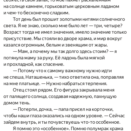
на солнце камнем, горьковатым церковным ладаном
и чем-то бесконечно сладким.
Тот день был прошит золотыми нитями солнечного
света. Я не знаю, сколько мне было лет — три, четыре?
Возраст тогда не имел значения, имело значение только
присутствие. Мы стояли во дворе храма, и мир вокруг
казался огромным, белым и звенящим от жары.
— Мам, а почему мы так долго здесь стоим? — я
потянула маму за руку. Её ладонь была мягкой
и прохладной, как спасение.
— Потому что к самому важному нужно идти
не спеша, Наташенька, — тихо ответила она, поправляя
на мне платьице. — Нужно набраться терпения.
Отец стоял рядом. Его фигура закрывала меня
от палящего солнца, создавая надежную, пахнущую
домом тень.
— Потерпи, дочка, — папа присел на корточки,
чтобы наши глаза оказались на одном уровне. — Сейчас
зайдем внутрь, и ты почувствуешь что-то особенное.
Я помню это «особенное». Помню полумрак храма