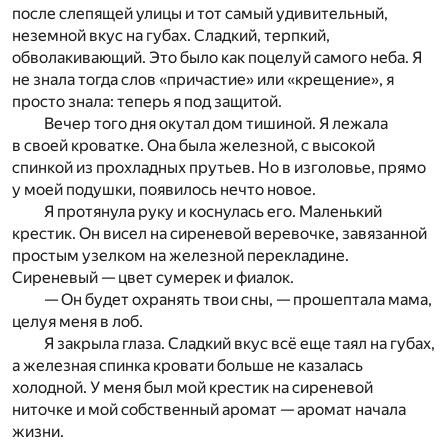
после слепящей улицы и тот самый удивительный,
неземной вкус на губах. Сладкий, терпкий,
обволакивающий. Это было как поцелуй самого неба. Я
не знала тогда слов «причастие» или «крещение», я
просто знала: теперь я под защитой.
Вечер того дня окутал дом тишиной. Я лежала
в своей кроватке. Она была железной, с высокой
спинкой из прохладных прутьев. Но в изголовье, прямо
у моей подушки, появилось нечто новое.
Я протянула руку и коснулась его. Маленький
крестик. Он висел на сиреневой веревочке, завязанной
простым узелком на железной перекладине.
Сиреневый — цвет сумерек и фиалок.
— Он будет охранять твои сны, — прошептала мама,
целуя меня в лоб.
Я закрыла глаза. Сладкий вкус всё еще таял на губах,
а железная спинка кровати больше не казалась
холодной. У меня был мой крестик на сиреневой
ниточке и мой собственный аромат — аромат начала
жизни.