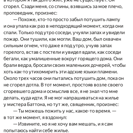
сгорел. Сзади меня, со спины, взявшись за мое плечо,
проповедник, произнес:
— Похоже, кто-то просто забыл потушить лампу
и она упала как раз в неподходящий момент, когда они
спали. Только под утро соседи, учуяли запах и увидели
пожар. Они тушили, как могли. Ваш дом, был охвачен
сильным огнем, что даже я под утро, учуяв запах
горелого, встав с постели и увидел вдали, как соседи
бегали, как умалишенные вокруг горящего дома. Они
брали ведра, бросали своих маленьких дочерей, чтобы
хоть как-то утихомирить эти адские языки пламени.
Около трех часов они пытались потушить дом, пока он
не сгорел дотла. В тот момент, простояв возле своего
сгоревшего дома и осмыслив все, я не знал что мне
делать, куда идти. Я не мог напрашиваться на жилье
у мистера Баттона, но тут же, священник, произнес:
— Ты можешь пожить у нас, какое-то время. —
в тот же момент, я вздохнул:
— Извините, но я не хочу вам мешать, и я сам
попытаюсь найти себе жилье.