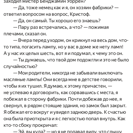
заходил мистер Бенджамин Уоррен?
— Да, тоже немец как и я, он хозяин фабрики? —
ответил вопросом на вопрос, Кристоф.
— Да, он самый. Ты хорошо его знаешь?
— Пару раз встречались, а что? — пожимая
плечами, сказал он.
— Вчера перед уходом, он крикнул на весь дом, что-
то типа, погасить лампу, но у вас в доме же нету ламп!
А у нас их целых шесть, вот я и подумал, к чему это он.
— Ты думаешь, что твой дом подожгли и это не было
случайностью?
— Мои родители, никогда не забывали выключать
масляные лампы! Они всегда мне в детстве говорили,
чтобы я их тушил. Я думаю, к этому причастен, —
не успеваю я договорить, как сорвавшись с места, я
побежал в сторону фабрики. Почти добежав до нее, я
свернул, в рядом стоящие здания, но замок был закрыт.
Я обежал его вокруг и увидел заднюю дверь. К счастью
она была приоткрыта и я с легкостью попал внутрь. Как
кто-то сбоку прокричал:
— Эй, вы куда? — но я не подавал виду, что слышу