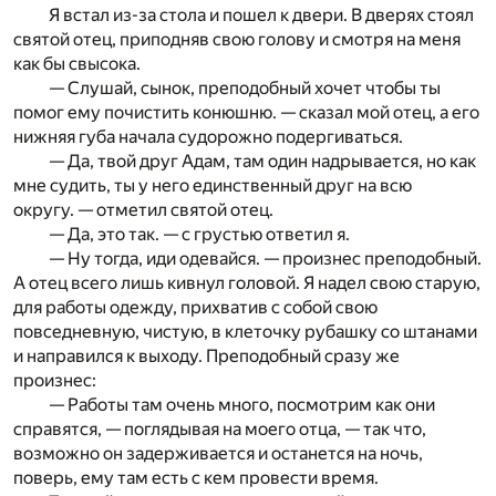
Я встал из-за стола и пошел к двери. В дверях стоял
святой отец, приподняв свою голову и смотря на меня
как бы свысока.
— Слушай, сынок, преподобный хочет чтобы ты
помог ему почистить конюшню. — сказал мой отец, а его
нижняя губа начала судорожно подергиваться.
— Да, твой друг Адам, там один надрывается, но как
мне судить, ты у него единственный друг на всю
округу. — отметил святой отец.
— Да, это так. — с грустью ответил я.
— Ну тогда, иди одевайся. — произнес преподобный.
А отец всего лишь кивнул головой. Я надел свою старую,
для работы одежду, прихватив с собой свою
повседневную, чистую, в клеточку рубашку со штанами
и направился к выходу. Преподобный сразу же
произнес:
— Работы там очень много, посмотрим как они
справятся, — поглядывая на моего отца, — так что,
возможно он задерживается и останется на ночь,
поверь, ему там есть с кем провести время.