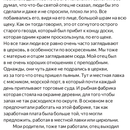
думал, что что-бы святой отец не сказал, люди бы это
сделали и даже и не спросили, плохо ли это. Все
побаивались его, видя на его лице, большой шрам на всю
щеку. Как он тогда говорил, это от согнутого острого
старого гвоздя, который был прибит к концу доски,
которая одним краем проскользнула, по его щеке.
Но все таки люди все равно очень часто заглядывают
в церковь, в особенности по воскресеньям. Мы тоже
с матерью и отцом заглядываем сюда. Мой отец был
в не очень хороших отношениях с преподобным.
Однажды, они чуть даже не подрались в церкви,
из за того что отец пришел пьяным. Тут и местная лавка
с мясником, морской порт, в который почти каждый
день приплывают торговые суда. И рыбная фабрика
которая стояла на окраине деревни, для того чтобы
запах не так расходился по округе. В основном все
предпочитали работать на этой фабрике, так как
заработная плата была больше той, что могли
предложить, работая в местной лавки или цирюльни.
Мои родители, тоже там работали, отец выходил