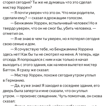
сгорел сегодня? Ты же не думаешь что это сделал
мистер Уоррен?
— Я почти уверен что это он. Что мои родители,
сделали ему? — сказал я дрожащим голосом.
— Бенжамин Уоррен, вспыльчивый человек! Но я
твердо уверен, что он не смог бы, убить человека. —
отметил он.
— Я не знаю в чем ты уверен, но я потерял сегодня
свою семью и дом.
— Я сочувствую тебе, но Бенджамина Уоррена
здесь нет! Как бы ты не смотрел на меня. А теперь, иди
отсюда. Я попрощался с ним и как только я начал
выходить с этого здания, как на меня вылетел мистер
Баттон. Я сразу же сказал:
— Мистер Уоррен, похоже сегодня утром уплыл
в Германию.
— Да, я уже знаю! Я заходил в соседнее здания, его
дверь была заперта и мне сказали, что он уплыл
утром. — произнес священник. Чуть помолчав, он снова
сказал: