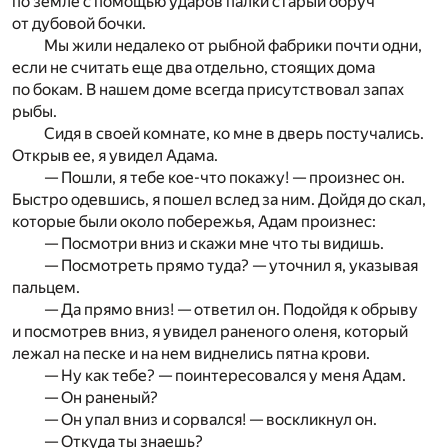
по земле с помощью ударов палки старый обруч
от дубовой бочки.
Мы жили недалеко от рыбной фабрики почти одни,
если не считать еще два отдельно, стоящих дома
по бокам. В нашем доме всегда присутствовал запах
рыбы.
Сидя в своей комнате, ко мне в дверь постучались.
Открыв ее, я увидел Адама.
— Пошли, я тебе кое-что покажу! — произнес он.
Быстро одевшись, я пошел вслед за ним. Дойдя до скал,
которые были около побережья, Адам произнес:
— Посмотри вниз и скажи мне что ты видишь.
— Посмотреть прямо туда? — уточнил я, указывая
пальцем.
— Да прямо вниз! — ответил он. Подойдя к обрыву
и посмотрев вниз, я увидел раненого оленя, который
лежал на песке и на нем виднелись пятна крови.
— Ну как тебе? — поинтересовался у меня Адам.
— Он раненый?
— Он упал вниз и сорвался! — воскликнул он.
— Откуда ты знаешь?