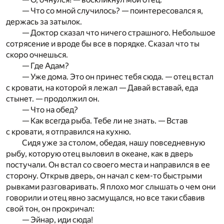
— Что со мной случилось? — поинтересовался я,
держась за затылок.
— Доктор сказал что ничего страшного. Небольшое
сотрясение и вроде бы все в порядке. Сказал что ты
скоро очнешься.
— Где Адам?
— Уже дома. Это он принес тебя сюда. — отец встал
с кровати, на которой я лежал — Давай вставай, еда
стынет. — продолжил он.
— Что на обед?
— Как всегда рыба. Тебе ли не знать. — Встав
с кровати, я отправился на кухню.
Сидя уже за столом, обедая, нашу повседневную
рыбу, которую отец выловил в океане, как в дверь
постучали. Он встал со своего места и направился в ее
сторону. Открыв дверь, он начал с кем-то быстрыми
рывками разговаривать. Я плохо мог слышать о чем они
говорили и отец явно засмущался, но все таки сбавив
свой тон, он прокричал:
— Эйнар, иди сюда!