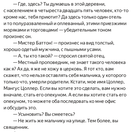
— Где, здесь? Ты думаешь в этой деревни,
с населением в четыреста двадцать пять человек, кто-то
кроме нас, тебя приютит? Да здесь только один отель
и то полуразваленный и оплеванный, этими приезжими
моряками и торговцами! — убедительным тоном
произнес он.
— Мистер Баттон! — произнес на вид толстый,
хорошо одетый мужчина, с пышными усами.
— А, ты кто такой? — спросил святой отец.
— Местный проповедник, не знает такого человека
как я? Ах да, я же не хожу в церковь. Я тот кто, вам
скажет, что нельзя оставлять себя мальчика, у которого
только что, умерли родители. Кстати, мое имя Цоллер,
Мангус Цоллер. Если вы хотите это сделать, вам нужно
вначале, стать его опекуном. А если вы хотите стать его
опекуном, то можете оба последовать ко мне офис
и обсудить это.
— Усыновить? Вы смеетесь?
— Не жить же мальчику на улице. Тем более, вы
священник.