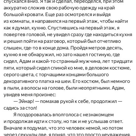
спускался вниз. Я так и сделал, переоделся, при этом
аккуратно сложив свою рабочую одежду на край
большой кровати. Еще раз осмотрелся и выйдя
из комнаты, я направился на первый этаж, чтобы найти
как я думал, кухню. Спустившись на первый этаж, я
повертев головой, не увидел сразу где находиться кухня
и решил пойти на разговор, который был отчетливо
слышен, где-то в конце дома. Пройдя метров десять,
кухню я не обнаружил, но зато нашел гостиную, где
сидел, Адам и какой-то странный мужчина, лет тридцати
пяти, который сидел спиной ко мне, в деловом костюме,
серого цвета, с торчащими концами большого
декоративного платка на шеи. Его костюм, был немного
в пыли, а волосы на голове, были неопрятными. Адам,
увидев меня произнес:
— Эйнар! — помахав рукой к себе, продолжил —
садись за стол!
Я поздоровалась вполголоса с незнакомцем
и продолжая идти к столу, но так и не услышав ответ.
Вначале я подумал, что это человек немой, но потом
через секунды две, я понял, что это просто неуважения.