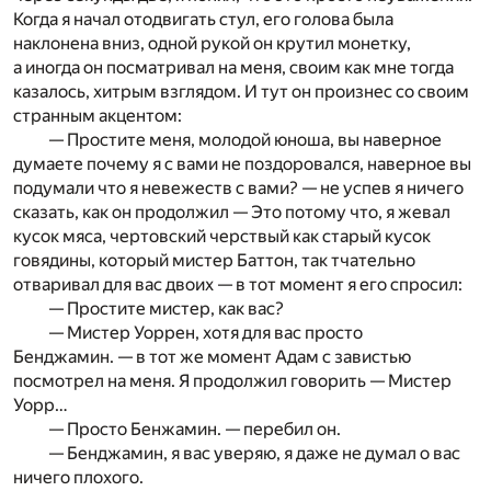
Когда я начал отодвигать стул, его голова была
наклонена вниз, одной рукой он крутил монетку,
а иногда он посматривал на меня, своим как мне тогда
казалось, хитрым взглядом. И тут он произнес со своим
странным акцентом:
— Простите меня, молодой юноша, вы наверное
думаете почему я с вами не поздоровался, наверное вы
подумали что я невежеств с вами? — не успев я ничего
сказать, как он продолжил — Это потому что, я жевал
кусок мяса, чертовский черствый как старый кусок
говядины, который мистер Баттон, так тчательно
отваривал для вас двоих — в тот момент я его спросил:
— Простите мистер, как вас?
— Мистер Уоррен, хотя для вас просто
Бенджамин. — в тот же момент Адам с завистью
посмотрел на меня. Я продолжил говорить — Мистер
Уорр…
— Просто Бенжамин. — перебил он.
— Бенджамин, я вас уверяю, я даже не думал о вас
ничего плохого.