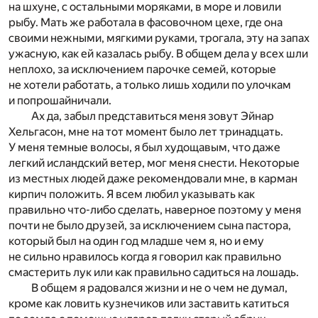
на шхуне, с остальными моряками, в море и ловили
рыбу. Мать же работала в фасовочном цехе, где она
своими нежными, мягкими руками, трогала, эту на запах
ужасную, как ей казалась рыбу. В общем дела у всех шли
неплохо, за исключением парочке семей, которые
не хотели работать, а только лишь ходили по улочкам
и попрошайничали.
Ах да, забыл представиться меня зовут Эйнар
Хельгасон, мне на тот момент было лет тринадцать.
У меня темные волосы, я был худощавым, что даже
легкий исландский ветер, мог меня снести. Некоторые
из местных людей даже рекомендовали мне, в карман
кирпич положить. Я всем любил указывать как
правильно что-либо сделать, наверное поэтому у меня
почти не было друзей, за исключением сына пастора,
который был на один год младше чем я, но и ему
не сильно нравилось когда я говорил как правильно
смастерить лук или как правильно садиться на лошадь.
В общем я радовался жизни и не о чем не думал,
кроме как ловить кузнечиков или заставить катиться