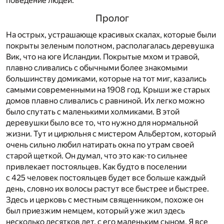
поведение людей.
Пролог
На острых, устрашающе красивых скалах, которые были
покрыты зеленым полотном, располагалась деревушка
Вик, что на юге Исландии. Покрытые мхом и травой,
плавно сливались с обычными более знакомыми
большинству домиками, которые на тот миг, казались
самыми современными на 1908 год. Крыши же старых
домов плавно сливались с равниной. Их легко можно
было спутать с маленькими холмиками. В этой
деревушки было все то, что нужно для нормальной
жизни. Тут и цирюльня с мистером Альбертом, который
очень сильно любил натирать окна по утрам своей
старой щеткой. Он думал, что это как-то сильнее
привлекает постояльцев. Как будто в поселении
с 425 человек постояльцев будет все больше каждый
день, словно их волосы растут все быстрее и быстрее.
Здесь и церковь с местным священником, похоже он
был приезжим немцем, который уже жил здесь
несколько десятков лет, с его маленьким сыном. Я все