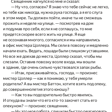
Священник нагнулся ко мне и сказал:
— Ну что, согласен? Я знаю что тебе сейчас не легко,
но тебе как никогда, нужна рука господа, а я его слуга
в этом мире. Ты должен пойти, иначе ты не сможешь
прожить и неделе на улице. — посмотрев на дом
и подумав про себя, если я не соглашусь, то мне
придется скорее всего жить на улице. Я еще
не осознавая многого, согласился и мы направились
в офис мистера Цоллера. Мы сели в повозку и медленно
начали ехать. Ведать, лошади были слишком уставшими.
Но все же доехав до места, Цоллер сказал, чтобы мы
слезали. Оставив повозку возле входа, мы вошли
в здание, где очень сильно чувствовался запах рыбы.
— Итак, присаживайтесь, господа, — произнес
мистер Цоллер — как я понимаю, у тебя умерли
родители? А вы мистер Баттон, хотите взять под опеку,
до совершеннолетия этого юношу?
— Как то вы подозрительно быстро явились.
И откуда вы знали что его кто-то захочет стать его
опекуном? — произнес священник.
— Ну это моя работа, слишком быстро реагировать