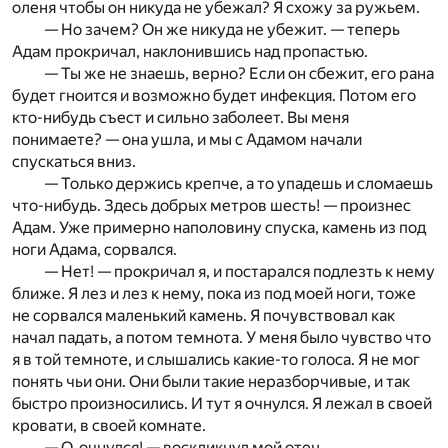
оленя чтобы он никуда не убежал? Я схожу за ружьем.
— Но зачем? Он же никуда не убежит. — теперь
Адам прокричал, наклонившись над пропастью.
— Ты же не знаешь, верно? Если он сбежит, его рана
будет гноится и возможно будет инфекция. Потом его
кто-нибудь съест и сильно заболеет. Вы меня
понимаете? — она ушла, и мы с Адамом начали
спускаться вниз.
— Только держись крепче, а то упадешь и сломаешь
что-нибудь. Здесь добрых метров шесть! — произнес
Адам. Уже примерно наполовину спуска, камень из под
ноги Адама, сорвался.
— Нет! — прокричал я, и постарался подлезть к нему
ближе. Я лез и лез к нему, пока из под моей ноги, тоже
не сорвался маленький камень. Я почувствовал как
начал падать, а потом темнота. У меня было чувство что
я в той темноте, и слышались какие-то голоса. Я не мог
понять чьи они. Они были такие неразборчивые, и так
быстро произносились. И тут я очнулся. Я лежал в своей
кровати, в своей комнате.
— О, очнулся! — воскликнул мой отец.