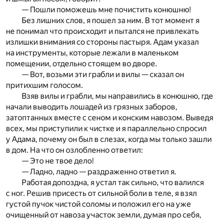
— Пошли поможешь мне почистить конюшню!
Без лишних слов, я пошел за ним. В тот момент я
не понимал что происходит и пытался не привлекать
излишки внимания со стороны пастыря. Адам указал
на инструменты, которые лежали в маленьком
помещении, отдельно стоящем во дворе.
— Вот, возьми эти грабли и вилы — сказал он
притихшим голосом.
Взяв вилы и грабли, мы направились в конюшню, где
начали выводить лошадей из грязных заборов,
затоптанных вместе с сеном и конским навозом. Выведя
всех, мы приступили к чистке и я параллельно спросил
у Адама, почему он был в слезах, когда мы только зашли
в дом. На что он озлобленно ответил:
— Это не твое дело!
— Ладно, ладно — раздраженно ответил я.
Работая допоздна, я устал так сильно, что валился
с ног. Решив присесть от сильной боли в теле, я взял
густой пучок чистой соломы и положил его на уже
очищенный от навоза участок земли, думая про себя,