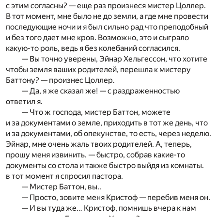
с этим согласны? — еще раз произнеся мистер Цоллер.
В тот момент, мне было не до земли, а где мне провести
последующие ночи и я был сильно рад что преподобный
и без того дает мне кров. Возможно, это и сыграло
какую-то роль, ведь я без колебаний согласился.
— Вы точно уверены, Эйнар Хельгессон, что хотите
чтобы земля ваших родителей, перешла к мистеру
Баттону? — произнес Цоллер.
— Да, я же сказал же! — с раздраженностью
ответил я.
— Что ж господа, мистер Баттон, можете
и за документами о земле, приходить в тот же день, что
и за документами, об опекунстве, то есть, через неделю.
Эйнар, мне очень жаль твоих родителей. А, теперь,
прошу меня извинить. — быстро, собрав какие-то
документы со стола и также быстро выйдя из комнаты.
в тот момент я спросил пастора.
— Мистер Баттон, вы..
— Просто, зовите меня Кристоф — перебив меня он.
— И вы туда же… Кристоф, помнишь вчера к нам