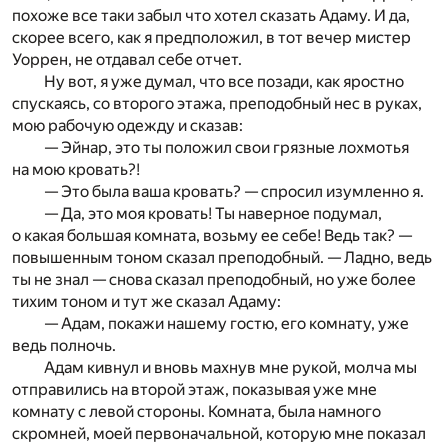
похоже все таки забыл что хотел сказать Адаму. И да,
скорее всего, как я предположил, в тот вечер мистер
Уоррен, не отдавал себе отчет.
Ну вот, я уже думал, что все позади, как яростно
спускаясь, со второго этажа, преподобный нес в руках,
мою рабочую одежду и сказав:
— Эйнар, это ты положил свои грязные лохмотья
на мою кровать?!
— Это была ваша кровать? — спросил изумленно я.
— Да, это моя кровать! Ты наверное подумал,
о какая большая комната, возьму ее себе! Ведь так? —
повышенным тоном сказал преподобный. — Ладно, ведь
ты не знал — снова сказал преподобный, но уже более
тихим тоном и тут же сказал Адаму:
— Адам, покажи нашему гостю, его комнату, уже
ведь полночь.
Адам кивнул и вновь махнув мне рукой, молча мы
отправились на второй этаж, показывая уже мне
комнату с левой стороны. Комната, была намного
скромней, моей первоначальной, которую мне показал