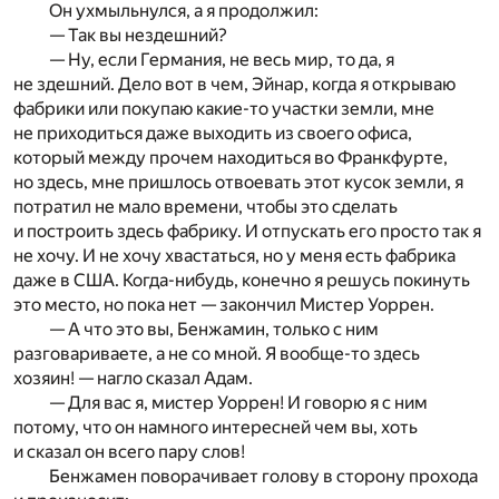
Он ухмыльнулся, а я продолжил:
— Так вы нездешний?
— Ну, если Германия, не весь мир, то да, я
не здешний. Дело вот в чем, Эйнар, когда я открываю
фабрики или покупаю какие-то участки земли, мне
не приходиться даже выходить из своего офиса,
который между прочем находиться во Франкфурте,
но здесь, мне пришлось отвоевать этот кусок земли, я
потратил не мало времени, чтобы это сделать
и построить здесь фабрику. И отпускать его просто так я
не хочу. И не хочу хвастаться, но у меня есть фабрика
даже в США. Когда-нибудь, конечно я решусь покинуть
это место, но пока нет — закончил Мистер Уоррен.
— А что это вы, Бенжамин, только с ним
разговариваете, а не со мной. Я вообще-то здесь
хозяин! — нагло сказал Адам.
— Для вас я, мистер Уоррен! И говорю я с ним
потому, что он намного интересней чем вы, хоть
и сказал он всего пару слов!
Бенжамен поворачивает голову в сторону прохода