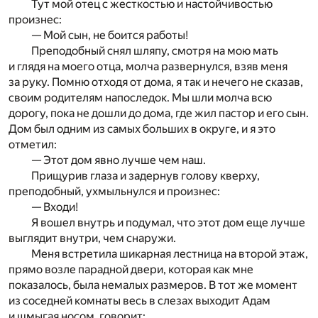
Тут мой отец с жесткостью и настойчивостью
произнес:
— Мой сын, не боится работы!
Преподобный снял шляпу, смотря на мою мать
и глядя на моего отца, молча развернулся, взяв меня
за руку. Помню отходя от дома, я так и нечего не сказав,
своим родителям напоследок. Мы шли молча всю
дорогу, пока не дошли до дома, где жил пастор и его сын.
Дом был одним из самых больших в округе, и я это
отметил:
— Этот дом явно лучше чем наш.
Прищурив глаза и задернув голову кверху,
преподобный, ухмыльнулся и произнес:
— Входи!
Я вошел внутрь и подумал, что этот дом еще лучше
выглядит внутри, чем снаружи.
Меня встретила шикарная лестница на второй этаж,
прямо возле парадной двери, которая как мне
показалось, была немалых размеров. В тот же момент
из соседней комнаты весь в слезах выходит Адам
и шмыгая носом, говорит: