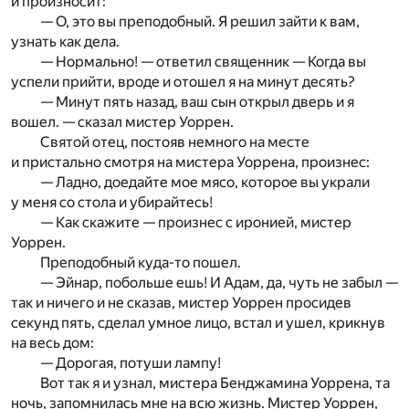
и произносит:
— О, это вы преподобный. Я решил зайти к вам,
узнать как дела.
— Нормально! — ответил священник — Когда вы
успели прийти, вроде и отошел я на минут десять?
— Минут пять назад, ваш сын открыл дверь и я
вошел. — сказал мистер Уоррен.
Святой отец, постояв немного на месте
и пристально смотря на мистера Уоррена, произнес:
— Ладно, доедайте мое мясо, которое вы украли
у меня со стола и убирайтесь!
— Как скажите — произнес с иронией, мистер
Уоррен.
Преподобный куда-то пошел.
— Эйнар, побольше ешь! И Адам, да, чуть не забыл —
так и ничего и не сказав, мистер Уоррен просидев
секунд пять, сделал умное лицо, встал и ушел, крикнув
на весь дом:
— Дорогая, потуши лампу!
Вот так я и узнал, мистера Бенджамина Уоррена, та
ночь, запомнилась мне на всю жизнь. Мистер Уоррен,