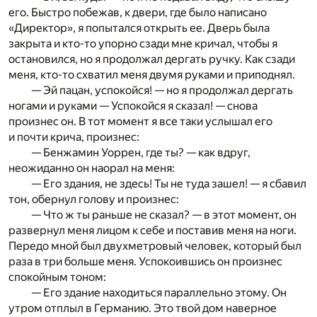
его. Быстро побежав, к двери, где было написано
«Директор», я попытался открыть ее. Дверь была
закрыта и кто-то упорно сзади мне кричал, чтобы я
остановился, но я продолжал дергать ручку. Как сзади
меня, кто-то схватил меня двумя руками и приподнял.
— Эй пацан, успокойся! — но я продолжал дергать
ногами и руками — Успокойся я сказал! — снова
произнес он. В тот момент я все таки услышал его
и почти крича, произнес:
— Бенжамин Уоррен, где ты? — как вдруг,
неожиданно он наорал на меня:
— Его здания, не здесь! Ты не туда зашел! — я сбавил
тон, обернул голову и произнес:
— Что ж ты раньше не сказал? — в этот момент, он
развернул меня лицом к себе и поставив меня на ноги.
Передо мной был двухметровый человек, который был
раза в три больше меня. Успокоившись он произнес
спокойным тоном:
— Его здание находиться параллельно этому. Он
утром отплыл в Германию. Это твой дом наверное