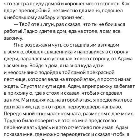
что завтра приду домой и хорошенько отосплюсь. Как
вдруг преподобный, незаметно для меня, подошел
к небольшому амбару и произнес:
— Твой отец лгун, раз сказал, что ты не боишься
работы! Ладно идите в дом, еда на столе, я сам все
закончу.
Я не возражая и чуть со стыдливым взглядом
в землю, обошел священника и направился в сторону
двери, параллельно услышав в свою сторону, от Адама
насмешку. Войдя в дом, я на знал куда идти
и неосознанно подойдя к той самой прекрасной
лестнице, которая вела на второй этаж, я просто начал
ждать. Спустя минуты две, Адам, вприпрыжку за бегает
в прихожую, где я стоял и сказал, чтобы я следовал
за ним. Мы поднялись на второй этаж, я продолжал все
идти за ним, где он открыл, первую дверь направо.
Передо мной открылась комната, размером с две моих.
Трудно было поверить в это, но мне предстояло
переночевать здесь и я это отчетливо понимал. Адам
показал мне, где можно переодеться и сказал чтобы я