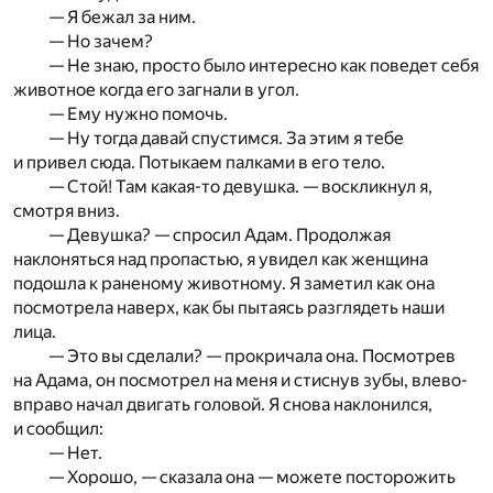
— Я бежал за ним.
— Но зачем?
— Не знаю, просто было интересно как поведет себя
животное когда его загнали в угол.
— Ему нужно помочь.
— Ну тогда давай спустимся. За этим я тебе
и привел сюда. Потыкаем палками в его тело.
— Стой! Там какая-то девушка. — воскликнул я,
смотря вниз.
— Девушка? — спросил Адам. Продолжая
наклоняться над пропастью, я увидел как женщина
подошла к раненому животному. Я заметил как она
посмотрела наверх, как бы пытаясь разглядеть наши
лица.
— Это вы сделали? — прокричала она. Посмотрев
на Адама, он посмотрел на меня и стиснув зубы, влево-
вправо начал двигать головой. Я снова наклонился,
и сообщил:
— Нет.
— Хорошо, — сказала она — можете посторожить