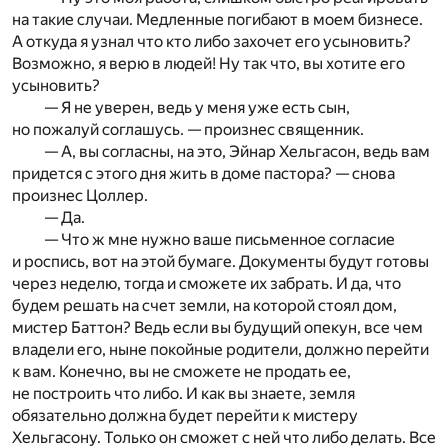
на такие случаи. Медленные погибают в моем бизнесе.
А откуда я узнал что кто либо захочет его усыновить?
Возможно, я верю в людей! Ну так что, вы хотите его
усыновить?
— Я не уверен, ведь у меня уже есть сын,
но пожалуй соглашусь. — произнес священник.
— А, вы согласны, на это, Эйнар Хельгасон, ведь вам
придется с этого дня жить в доме пастора? — снова
произнес Цоллер.
— Да.
— Что ж мне нужно ваше письменное согласие
и роспись, вот на этой бумаге. Документы будут готовы
через неделю, тогда и сможете их забрать. И да, что
будем решать на счет земли, на которой стоял дом,
мистер Баттон? Ведь если вы будущий опекун, все чем
владели его, ныне покойные родители, должно перейти
к вам. Конечно, вы не сможете не продать ее,
не построить что либо. И как вы знаете, земля
обязательно должна будет перейти к мистеру
Хельгасону. Только он сможет с ней что либо делать. Все