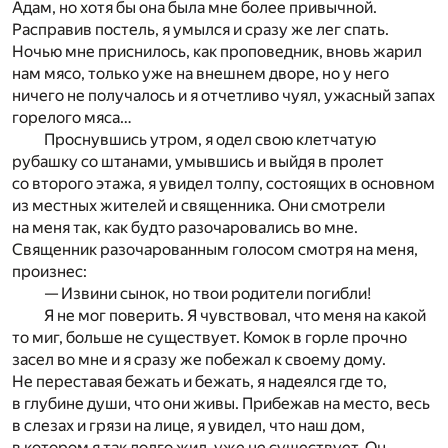
Адам, но хотя бы она была мне более привычной.
Расправив постель, я умылся и сразу же лег спать.
Ночью мне приснилось, как проповедник, вновь жарил
нам мясо, только уже на внешнем дворе, но у него
ничего не получалось и я отчетливо чуял, ужасный запах
горелого мяса…
Проснувшись утром, я одел свою клетчатую
рубашку со штанами, умывшись и выйдя в пролет
со второго этажа, я увидел толпу, состоящих в основном
из местных жителей и священника. Они смотрели
на меня так, как будто разочаровались во мне.
Священник разочарованным голосом смотря на меня,
произнес:
— Извини сынок, но твои родители погибли!
Я не мог поверить. Я чувствовал, что меня на какой
то миг, больше не существует. Комок в горле прочно
засел во мне и я сразу же побежал к своему дому.
Не переставая бежать и бежать, я надеялся где то,
в глубине души, что они живы. Прибежав на место, весь
в слезах и грязи на лице, я увидел, что наш дом,
в котором я так долго жил, уже не существует. Он