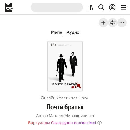
Мәтін
Аудио
Онлайн кітапты тегін оқу
Почти братья
Автор
Максим Мирошниченко
Виртуалды баяндаушы қолжетімді