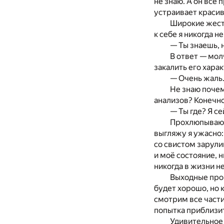
не знаю. А он всё
устраивает красив
Широкие жесты
к себе я никогда 
— Ты знаешь, 
В ответ — мол
закалить его харак
— Очень жаль.
Не знаю почем
анализов? Конечно
— Ты где? Я се
Прохлюпываю а
выгляжу я ужасно:
со свистом зарули
и моё состояние, н
никогда в жизни н
Выходные пров
будет хорошо, но 
смотрим все части
попытка приблизит
Удивительное 