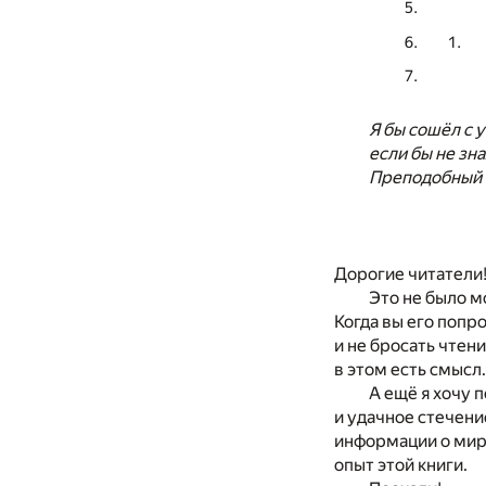
Я бы сошёл с 
если бы не зн
Преподобный 
Дорогие читатели!
Это не было м
Когда вы его попр
и не бросать чтен
в этом есть смысл.
А ещё я хочу 
и удачное стечени
информации о мире
опыт этой книги.