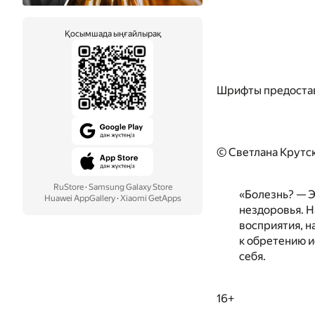
Қосымшада ыңғайлырақ
Шрифты предоста
© Светлана Крутск
RuStore
·
Samsung Galaxy Store
«Болезнь? — Э
Huawei AppGallery
·
Xiaomi GetApps
нездоровья. Н
восприятия, н
к обретению и
себя.
16+