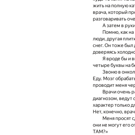
жить на полную ка
врача, который пр
разговаривать оче
А затем в рук
Помню, как на
люди, другая плит
снег. Он тоже был
доверяясь холодно
Я вроде бы и в
четыре буквы на 
Звоню в онкол
Еду. Мозг обрабат
проводит меня чер
Врачи очень р
диагнозом, ведут 
характер только д
Нет, конечно, вра
Меня просят с
они не могут его о
ТАМ?»