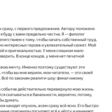
ак сразу, с первого предложения. Автору положено
 я буду с вами предельно честна. Я — филолог
епятствием к тому, чтобы начать собственный труд.
ьно интересных героев и увлекательный сюжет. Мой
той и оригинальностью. У меня слишком мало
верить. В конце концов, у меня нет печатной
ь свою мечту. Именно поэтому существуют эти
, чтобы вы мне верили, мои читатели, — это своей
 Всё по законам реалити-шоу: финал никому
то событие действительно перевернуло мою жизнь.
ся скатываться в банальности, вероятно, потому,
бы думать.
ероя находят опухоль, всем сразу всё ясно. Его быстро
бенные оригиналы посылают всё к чёрту и начинают