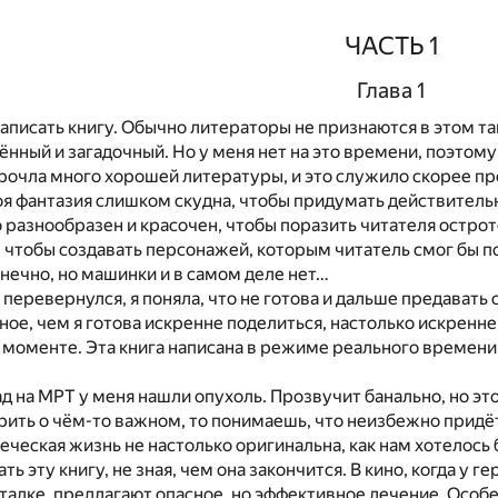
ЧАСТЬ 1
Глава 1
написать книгу. Обычно литераторы не признаются в этом т
ённый и загадочный. Но у меня нет на это времени, поэтому
рочла много хорошей литературы, и это служило скорее пр
оя фантазия слишком скудна, чтобы придумать действител
 разнообразен и красочен, чтобы поразить читателя остро
 чтобы создавать персонажей, которым читатель смог бы по
нечно, но машинки и в самом деле нет…
 перевернулся, я поняла, что не готова и дальше предават
ное, чем я готова искренне поделиться, настолько искренне
моменте. Эта книга написана в режиме реального времени.
ад на МРТ у меня нашли опухоль. Прозвучит банально, но э
рить о чём-то важном, то понимаешь, что неизбежно придёт
еческая жизнь не настолько оригинальна, как нам хотелось 
ть эту книгу, не зная, чем она закончится. В кино, когда у г
каталке, предлагают опасное, но эффективное лечение. Осо