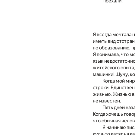
Поехали!
Я всегда мечтала 
иметь вид отстран
по образованию, п
Я понимала, что м
язык недостаточно
житейского опыта,
машинки! Шучу, ко
Когда мой мир
строки. Единствен
жизнью. Жизнью в 
не известен.
Пять дней наз
Когда хочешь гово
что обычная челов
Я начинаю писа
куда-то катят на 