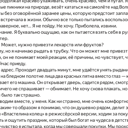
 продолжал красиво ухаживать, очень красиво, чем и пугал.
ые пикники на природе, везёт кататься на самолёте над Вол
 без оговорённой заранее цены, которую предстоит заплат
не встречала в жизни. Обычно все только пытались воспользо
наверное, нет… Я не пойду. Не хочу. Приболела, извини.
чание. Я буквально ощущаю, как он пытается взять себя в р
тер.
 Может, нужно привезти лекарств или фруктов?
у, но я начинаю рыдать в трубку. Что он может мне привез
, он не понимает моей реакции, её причины, но чувствует, ч
йчас приеду.
дрес. Проходит двадцать минут, мне удаётся унять рыдания,
 на бледном полотне лица два красных пятна вместо глаз —
вает его машина. Он открывает дверь, садится рядом, смот
ичего не спрашивает — обнимает. Не хочу снова плакать, но
е было
так
страшно.
одим вместе, у меня. Как ни странно, мне очень комфортно 
каким-то образом я понимаю, что он душевно рядом, делит 
 «Властелина колец» в режиссёрской версии, ходим за поку
ь и ощутить праздник, который был богат на чудеса в детст
чувство я испытала, когда мы совершали покупки. Мы про