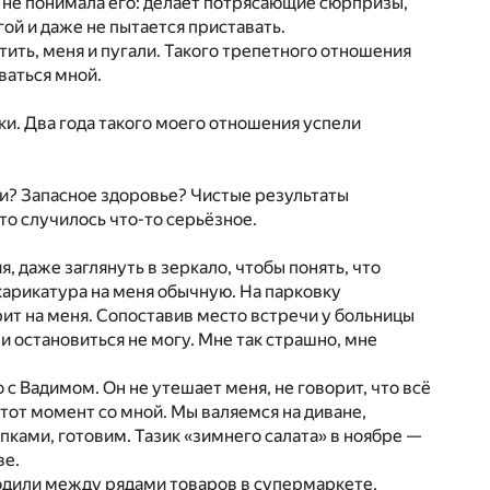
 Я не понимала его: делает потрясающие сюрпризы,
гой и даже не пытается приставать.
ить, меня и пугали. Такого трепетного отношения
ваться мной.
уки. Два года такого моего отношения успели
ти? Запасное здоровье? Чистые результаты
то случилось что-то серьёзное.
 даже заглянуть в зеркало, чтобы понять, что
 карикатура на меня обычную. На парковку
рит на меня. Сопоставив место встречи у больницы
 и остановиться не могу. Мне так страшно, мне
с Вадимом. Он не утешает меня, не говорит, что всё
этот момент со мной. Мы валяемся на диване,
пками, готовим. Тазик «зимнего салата» в ноябре —
ве.
ходили между рядами товаров в супермаркете,