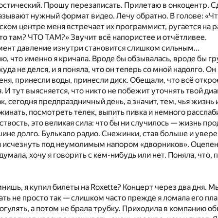
остический. Прошу перезаписать. Прилетаю в онкоцентр. С
азывают нужный формат видео. Лечу обратно. В голове: «Ч
ском центре меня встречает их программист, ругается на р
Что там? ЧТО ТАМ?» Звучит всё напористее и отчётливее.
омент давление изнутри становится слишком сильным…
ю, что именно я кричала. Вроде бы обзывалась, вроде бы гр
куда не делся, и я поняла, что он теперь со мной надолго. О
еня, принесли воды, принесли диск. Обещали, что всё откро
. И тут выясняется, что никто не побежит уточнять твой ди
ак, сегодня предпраздничный день, а значит, тем, чья жизн
жинать, посмотреть телек, выпить пивка и немного рассла
ствость, это великая сила: что бы ни случилось — жизнь пр
шине долго. Булькало радио. Снежинки, став больше и увере
 и исчезнуть под неумолимым напором «дворников». Оцепен
умала, хочу я говорить с кем-нибудь или нет. Поняла, что, 
нишь, я купил билеты на Roxette? Концерт через два дня. Мы
ать не просто так — слишком часто прежде я ломала его пл
огулять, а потом не брала трубку. Приходила в компанию общ