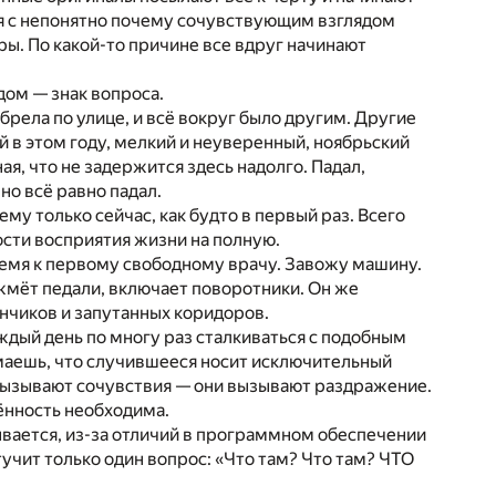
ся с непонятно почему сочувствующим взглядом
ры. По какой-то причине все вдруг начинают
дом — знак вопроса.
брела по улице, и всё вокруг было другим. Другие
й в этом году, мелкий и неуверенный, ноябрьский
ая, что не задержится здесь надолго. Падал,
но всё равно падал.
ему только сейчас, как будто в первый раз. Всего
сти восприятия жизни на полную.
емя к первому свободному врачу. Завожу машину.
жмёт педали, включает поворотники. Он же
нчиков и запутанных коридоров.
аждый день по многу раз сталкиваться с подобным
имаешь, что случившееся носит исключительный
е вызывают сочувствия — они вызывают раздражение.
нённость необходима.
ывается, из-за отличий в программном обеспечении
стучит только один вопрос: «Что там? Что там? ЧТО