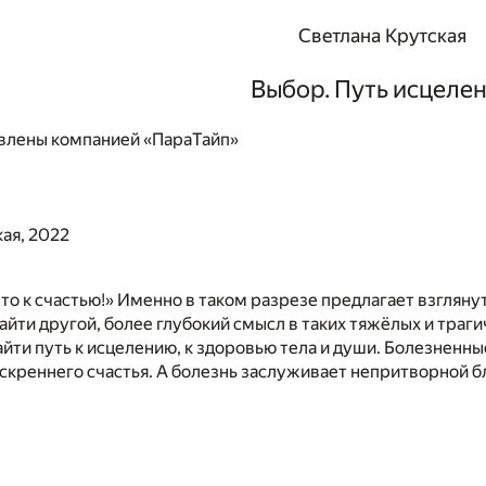
Светлана Крутская
Выбор. Путь исцеле
влены компанией «ПараТайп»
ая, 2022
то к счастью!» Именно в таком разрезе предлагает взгляну
айти другой, более глубокий смысл в таких тяжёлых и траг
айти путь к исцелению, к здоровью тела и души. Болезненн
скреннего счастья. А болезнь заслуживает непритворной б