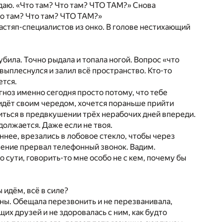
даю. «Что там? Что там? ЧТО ТАМ?» Снова
то там? Что там? ЧТО ТАМ?»
астяп-специалистов из онко. В голове нестихающий
убила. Точно рыдала и топала ногой. Вопрос «что
н выплеснулся и залил всё пространство. Кто-то
ется.
агноз именно сегодня просто потому, что тебе
ь идёт своим чередом, хочется пораньше прийти
биться в предвкушении трёх нерабочих дней впереди.
одолжается. Даже если не твоя.
ннее, врезались в лобовое стекло, чтобы через
ение прервал телефонный звонок. Вадим.
по сути, говорить-то мне особо не с кем, почему бы
 идём, всё в силе?
аны. Обещала перезвонить и не перезванивала,
их друзей и не здоровалась с ним, как будто