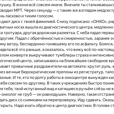
тушку. В жизни всё совсем иначе. Вначале ты сталкиваешь
оводил МРТ. Через секунду — с таким же взглядом медсест
нь ласково и тихим голосом.
и дают диск с твоей фамилией. Снизу подписано: «ОНКО», ря
 ватных ногах вышла из диагностического центра, медленно 
ка тротуара, другая дорожная разметка. С неба падал первы
 другим. Падал с обречённостью и смиренностью, заранее зн
му ветру, беспардонно гонявшему его по асфальту. Боялся, 
идела всё это раньше, а оказалось, что вижу всё по-настоящ
белом конверте выкручивают тумблеры страха и интенсивно
огический центр, записываюсь на ближайшее свободное вр
ывает привычные раздражители на автомате: крутит руль, 
ез вечные бюрократические препоны из регистратур, тало
азные. И те, кто по долгу работы в онкоцентре вынужден к
себя совсем по-другому. В таких учреждениях быстро пон
ля тебя, твой испуганный вид и катящиеся ручьём слёзы н
ч-онколог не груб — он равнодушен. Наверно, такая отстра
дать диск со снимками на перепроверку. Иду сдавать. Оказ
ткрыть. Надо ехать обратно в центр диагностики. В голове 