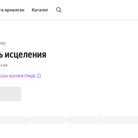
ға арналған
Каталог
оқу
ь исцеления
ская
ушы қолжетімді