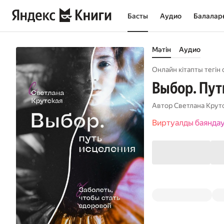
Басты
Аудио
Балалар
Мәтін
Аудио
Онлайн кітапты тегін 
Выбор. Пут
Автор
Светлана Крут
Виртуалды баянда