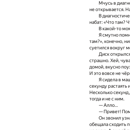
Мчусь в диагн
не открывается. Н
В диагностиче
набат: «Что там? 
В какой-то м
Я смутно помн
там?», конечно, ни
суетился вокруг м
Диск открылся
страшно. Хей, чув
домой, вкусно поу
И это вовсе не чёр
Я сидела в ма
секунду растаять
Несколько секунд д
тогда и не с ним.
— Алло…
— Привет! Пом
Он звонил узн
обещала сходить п