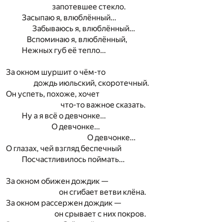
запотевшее стекло.
Засыпаю я, влюблённый…
Забываюсь я, влюблённый…
Вспоминаю я, влюблённый,
Нежных губ её тепло…
За окном шуршит о чём-то
дождь июльский, скоротечный.
Он успеть, похоже, хочет
что-то важное сказать.
Ну а я всё о девчонке…
О девчонке…
О девчонке…
О глазах, чей взгляд беспечный
Посчастливилось поймать…
За окном обижен дождик —
он сгибает ветви клёна.
За окном рассержен дождик —
он срывает с них покров.