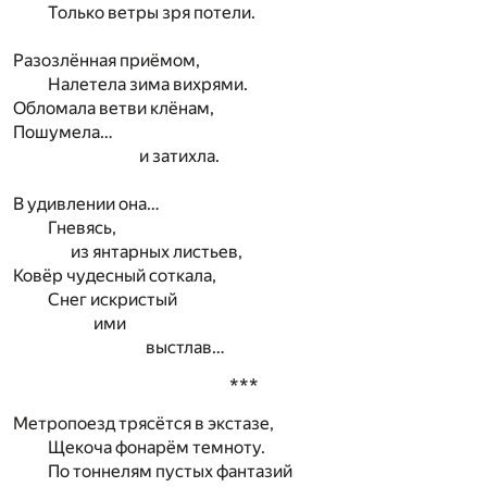
Только ветры зря потели.
Разозлённая приёмом,
Налетела зима вихрями.
Обломала ветви клёнам,
Пошумела…
и затихла.
В удивлении она…
Гневясь,
из янтарных листьев,
Ковёр чудесный соткала,
Снег искристый
ими
выстлав…
***
Метропоезд трясётся в экстазе,
Щекоча фонарём темноту.
По тоннелям пустых фантазий