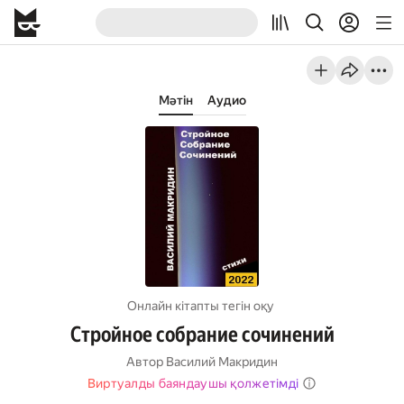
Мәтін
Аудио
Онлайн кітапты тегін оқу
Стройное собрание сочинений
Автор
Василий Макридин
Виртуалды баяндаушы қолжетімді