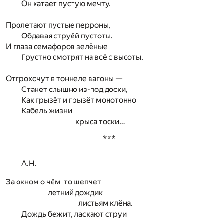
Он катает пустую мечту.
Пролетают пустые перроны,
Обдавая струёй пустоты.
И глаза семафоров зелёные
Грустно смотрят на всё с высоты.
Отгрохочут в тоннеле вагоны —
Станет слышно из-под доски,
Как грызёт и грызёт монотонно
Кабель жизни
крыса тоски…
***
А.Н.
За окном о чём-то шепчет
летний дождик
листьям клёна.
Дождь бежит, ласкают струи