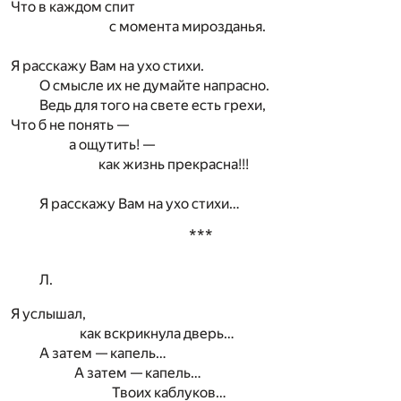
Что в каждом спит
с момента мирозданья.
Я расскажу Вам на ухо стихи.
О смысле их не думайте напрасно.
Ведь для того на свете есть грехи,
Что б не понять —
а ощутить! —
как жизнь прекрасна!!!
Я расскажу Вам на ухо стихи…
***
Л.
Я услышал,
как вскрикнула дверь…
А затем — капель…
А затем — капель…
Твоих каблуков…