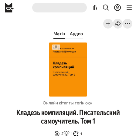
Мәтін
Аудио
Онлайн кітапты тегін оқу
Кладезь компиляций. Писательский
самоучитель. Том 1
🎯
💡
💞
2
1
1