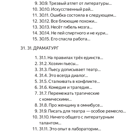
30.9. Трезвый атлет от литературы…
30.10. Искусственный рай…
30.11. Ошибка состояла в следующем…
30.12. Все блюющие похожи…
30.13. Несёт гибель мозга…
30.14. Не пей спиртного и не кури…
30.15. Его спасла работа…
31. ДРАМАТУРГ
31.1. На правилах трёх единств…
31.2. Хозяин пьесы…
31.3. Пьесу дописывает театр…
31.4. Это всегда диалог…
31.5. Сталкивать в конфликте…
31.6. Комедия и трагедия…
31.7. Перемежать трагические
с комическими…
31.8. Про женщину в омнибусе…
31.9. Писать для театра — особое ремесло…
31.10. Ничего общего с литературным
талантом…
31.11. Это опыт в лаборатории…