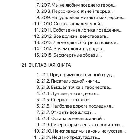
20.7. Мы не любим позднего героя…
20.8. Персонажи сильней творца…
20.9. Натуральная жизнь самих героев…
20.10. Он так завладел мной…
20.11. Собственная логика поведения…
20.12. Все должны действовать…
20.13. Легче даются отрицательные…
20.14. Зачем плодить уродов…
20.15. Бессмертные образы…
21. ГЛАВНАЯ КНИГА
21.1. Предприми постоянный труд…
21.2. Писатель одной книги…
21.3. Высшая точка в творчестве…
21.4. Лучшее, что я сделал…
21.5. Сперва — главное…
21.6. Наиболее дорога последняя…
21.7. Открыть все шлюзы…
21.8. Осталась ненаписанной…
21.9. Литераторы слепы как родители…
21.10. Неисповедимы законы искусства…
21.11. Не дано предугадать…