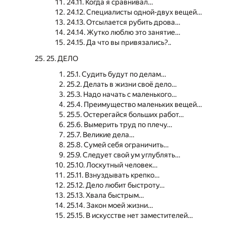
24.11. Когда я сравнивал…
24.12. Специалисты одной-двух вещей…
24.13. Отсылается рубить дрова…
24.14. Жутко люблю это занятие…
24.15. Да что вы привязались?..
25. ДЕЛО
25.1. Судить будут по делам…
25.2. Делать в жизни своё дело…
25.3. Надо начать с маленького…
25.4. Преимущество маленьких вещей…
25.5. Остерегайся больших работ…
25.6. Вымерить труд по плечу…
25.7. Великие дела…
25.8. Сумей себя ограничить…
25.9. Следует свой ум углублять…
25.10. Лоскутный человек…
25.11. Взнуздывать крепко…
25.12. Дело любит быстроту…
25.13. Хвала быстрым…
25.14. Закон моей жизни…
25.15. В искусстве нет заместителей…