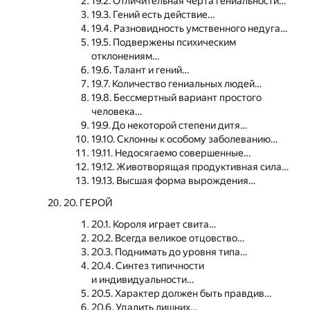
19.2. Отличительная черта гениальности…
19.3. Гений есть действие…
19.4. Разновидность умственного недуга…
19.5. Подвержены психическим
отклонениям…
19.6. Талант и гений…
19.7. Количество гениальных людей…
19.8. Бессмертный вариант простого
человека…
19.9. До некоторой степени дитя…
19.10. Склонны к особому заболеванию…
19.11. Недосягаемо совершенные…
19.12. Животворящая продуктивная сила…
19.13. Высшая форма вырождения…
20. ГЕРОЙ
20.1. Короля играет свита…
20.2. Всегда великое отцовство…
20.3. Поднимать до уровня типа…
20.4. Синтез типичности
и индивидуальности…
20.5. Характер должен быть правдив…
20.6. Удалить лишних…