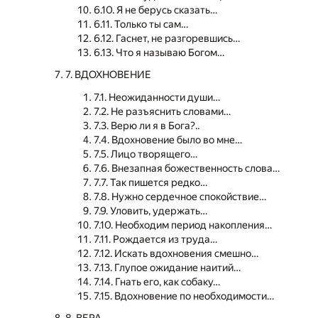
6.10. Я не берусь сказать…
6.11. Только ты сам…
6.12. Гаснет, не разгоревшись…
6.13. Что я называю Богом…
7. ВДОХНОВЕНИЕ
7.1. Неожиданности души…
7.2. Не разъяснить словами…
7.3. Верю ли я в Бога?..
7.4. Вдохновение было во мне…
7.5. Лицо творящего…
7.6. Внезапная божественность слова…
7.7. Так пишется редко…
7.8. Нужно сердечное спокойствие…
7.9. Уловить, удержать…
7.10. Необходим период накопления…
7.11. Рождается из труда…
7.12. Искать вдохновения смешно…
7.13. Глупое ожидание наитий…
7.14. Гнать его, как собаку…
7.15. Вдохновение по необходимости…