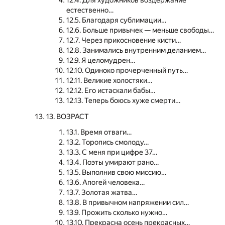
12.4. Для художников воздержание
естественно…
12.5. Благодаря сублимации…
12.6. Больше привычек — меньше свободы…
12.7. Через прикосновение кисти…
12.8. Занимались внутренним деланием…
12.9. Я целомудрен…
12.10. Одиноко прочерченный путь…
12.11. Великие холостяки…
12.12. Его истаскали бабы…
12.13. Теперь боюсь хуже смерти…
13. ВОЗРАСТ
13.1. Время отваги…
13.2. Торопись смолоду…
13.3. С меня при цифре 37…
13.4. Поэты умирают рано…
13.5. Выполнив свою миссию…
13.6. Апогей человека…
13.7. Золотая жатва…
13.8. В привычном напряжении сил…
13.9. Прожить сколько нужно…
13.10. Прекрасна осень прекрасных…