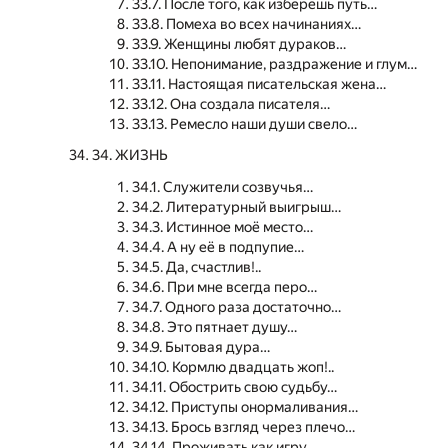
33.7. После того, как изберёшь путь…
33.8. Помеха во всех начинаниях…
33.9. Женщины любят дураков…
33.10. Непонимание, раздражение и глум…
33.11. Настоящая писательская жена…
33.12. Она создала писателя…
33.13. Ремесло наши души свело…
34. ЖИЗНЬ
34.1. Служители созвучья…
34.2. Литературный выигрыш…
34.3. Истинное моё место…
34.4. А ну её в подпупие…
34.5. Да, счастлив!..
34.6. При мне всегда перо…
34.7. Одного раза достаточно…
34.8. Это пятнает душу…
34.9. Бытовая дура…
34.10. Кормлю двадцать жоп!..
34.11. Обострить свою судьбу…
34.12. Приступы онормаливания…
34.13. Брось взгляд через плечо…
34.14. Проживать как игру…