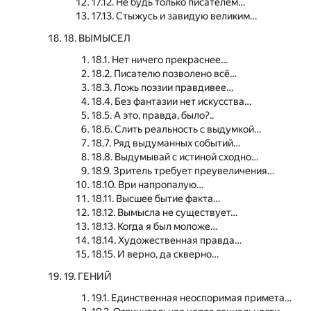
17.12. Не будь только писателем…
17.13. Стыжусь и завидую великим…
18. ВЫМЫСЕЛ
18.1. Нет ничего прекраснее…
18.2. Писателю позволено всё…
18.3. Ложь поэзии правдивее…
18.4. Без фантазии нет искусства…
18.5. А это, правда, было?..
18.6. Слить реальность с выдумкой…
18.7. Ряд выдуманных событий…
18.8. Выдумывай с истиной сходно…
18.9. Зритель требует преувеличения…
18.10. Ври напропалую…
18.11. Высшее бытие факта…
18.12. Вымысла не существует…
18.13. Когда я был моложе…
18.14. Художественная правда…
18.15. И верно, да скверно…
19. ГЕНИЙ
19.1. Единственная неоспоримая примета…