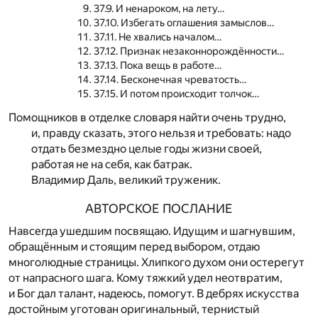
37.9. И ненароком, на лету…
37.10. Избегать оглашения замыслов…
37.11. Не хвались началом…
37.12. Признак незаконнорождённости…
37.13. Пока вещь в работе…
37.14. Бесконечная чреватость…
37.15. И потом происходит толчок…
Помощников в отделке словаря найти очень трудно,
и, правду сказать, этого нельзя и требовать: надо
отдать безмездно целые годы жизни своей,
работая не на себя, как батрак.
Владимир Даль, великий труженик.
АВТОРСКОЕ ПОСЛАНИЕ
Навсегда ушедшим посвящаю. Идущим и шагнувшим,
обращённым и стоящим перед выбором, отдаю
многолюдные страницы. Хлипкого духом они остерегут
от напрасного шага. Кому тяжкий удел неотвратим,
и Бог дал талант, надеюсь, помогут. В дебрях искусства
достойным уготован оригинальный, тернистый