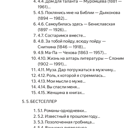
4.4. Дом для таланта — Муромцева (1881 —
1961)…
4.5. Поклянись мне на Библии — Дьяконова
(1894 — 1982)…
4.6. Самоубилась здесь — Бениславская
(1897 — 1926)…
4.7. Состаримся вместе…
4.8. За тобой пойду, всюду пойду —
Сниткина (1846 — 1918)…
4.9. Ма-Па — Чехова (1863 — 1957)…
4.10. Жизнь на алтарь литературы — Слоним
(1902 — 1991)…
4.11. Муза. Дар погружаться в мужчину…
4.12. Роль, к которой я стремилась…
4.13. Мои мысли о муже…
4.14. Вы спасли меня…
4.15. Женщина в книгах…
5. БЕСТСЕЛЛЕР
5.1. Романы-однодневки…
5.2. Известный в прошлом году…
5.3. Позолоченная гробница…
5.4. Ванькина литература…