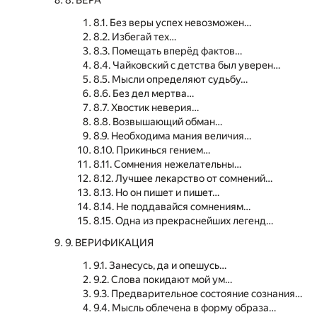
8. ВЕРА
8.1. Без веры успех невозможен…
8.2. Избегай тех…
8.3. Помещать вперёд фактов…
8.4. Чайковский с детства был уверен…
8.5. Мысли определяют судьбу…
8.6. Без дел мертва…
8.7. Хвостик неверия…
8.8. Возвышающий обман…
8.9. Необходима мания величия…
8.10. Прикинься гением…
8.11. Сомнения нежелательны…
8.12. Лучшее лекарство от сомнений…
8.13. Но он пишет и пишет…
8.14. Не поддавайся сомнениям…
8.15. Одна из прекраснейших легенд…
9. ВЕРИФИКАЦИЯ
9.1. Занесусь, да и опешусь…
9.2. Слова покидают мой ум…
9.3. Предварительное состояние сознания…
9.4. Мысль облечена в форму образа…