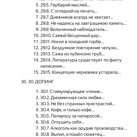
29.5. Гербарий мыслей…
29.6. С оглядкой на печать…
29.7. Дневников всегда не хватает…
29.8. Не надеясь на завтрашнюю память…
29.9. Включенный наблюдатель…
29.10. Самый бесценный дар…
29.11. Носил в походной торбе…
29.12. Бездумное повторение чепухи…
29.13. Сажа из лубянских труб…
29.14. Литература существует по факту
написания…
29.15. Концепция черновика устарела…
30. ДОПИНГ
30.1. Стимулирующее чтение…
30.2. Динамичная сила любви…
30.3. Не без странных пристрастий…
30.4. Кофе, и только кофе…
30.5. Папиросу за папиросой…
30.6. Оглушить себя…
30.7. Алкоголь как орудие производства…
30.8. Выпил, и пошёл сюжетец…