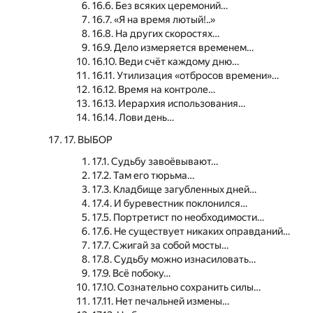
16.6. Без всяких церемоний…
16.7. «Я на время лютый!..»
16.8. На других скоростях…
16.9. Дело измеряется временем…
16.10. Веди счёт каждому дню…
16.11. Утилизация «отбросов времени»…
16.12. Время на контроле…
16.13. Иерархия использования…
16.14. Лови день…
17. ВЫБОР
17.1. Судьбу завоёвывают…
17.2. Там его тюрьма…
17.3. Кладбище загубленных дней…
17.4. И буревестник поклонился…
17.5. Портретист по необходимости…
17.6. Не существует никаких оправданий…
17.7. Сжигай за собой мосты…
17.8. Судьбу можно изнасиловать…
17.9. Всё побоку…
17.10. Сознательно сохранить силы…
17.11. Нет печальней измены…