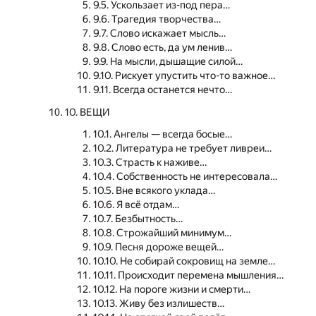
9.5. Ускользает из-под пера…
9.6. Трагедия творчества…
9.7. Слово искажает мысль…
9.8. Слово есть, да ум ленив…
9.9. На мысли, дышащие силой…
9.10. Рискует упустить что-то важное…
9.11. Всегда останется нечто…
10. ВЕЩИ
10.1. Ангелы — всегда босые…
10.2. Литература не требует ливреи…
10.3. Страсть к наживе…
10.4. Собственность не интересовала…
10.5. Вне всякого уклада…
10.6. Я всё отдам…
10.7. Безбытность…
10.8. Строжайший минимум…
10.9. Песня дороже вещей…
10.10. Не собирай сокровищ на земле…
10.11. Происходит перемена мышления…
10.12. На пороге жизни и смерти…
10.13. Живу без излишеств…