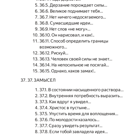
36.5. Дерзание порождает силы…
36.6. Великое поднимает тебя…
36.7. Нет ничего недосягаемого…
36.8. Сумасшедшие идеи…
36.9. Нет слов «не могу»…
36.10. Он нарисовал, и как!..
36.11. Способ определить границы
возможного…
36.12. Рискуй…
36.13. Человек своей силы не знает…
36.14. На непосильное не посягай…
36.15. Однако, каков замах!..
37. ЗАМЫСЕЛ
37.1. В состоянии насыщенного раствора…
37.2. Внутренняя потребность выразить…
37.3. Как вдруг я увидел…
37.4. Христос в пустыне…
37.5. Упустить время для воплощения…
37.6. По молодости казалось…
37.7. Сразу увидеть результат…
37.8. Если тобой завладела идея…