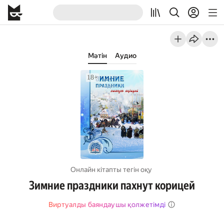
Мәтін
Аудио
Онлайн кітапты тегін оқу
Зимние праздники пахнут корицей
Виртуалды баяндаушы қолжетімді