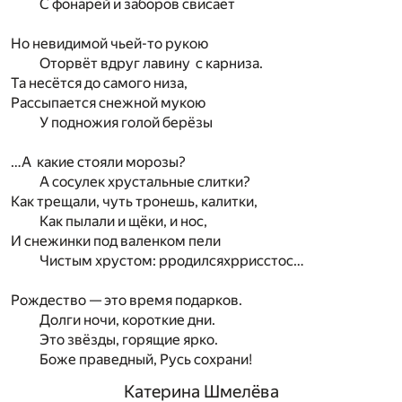
С фонарей и заборов свисает
Но невидимой чьей-то рукою
Оторвёт вдруг лавину с карниза.
Та несётся до самого низа,
Рассыпается снежной мукою
У подножия голой берёзы
…А какие стояли морозы?
А сосулек хрустальные слитки?
Как трещали, чуть тронешь, калитки,
Как пылали и щёки, и нос,
И снежинки под валенком пели
Чистым хрустом: рродилсяхррисстос…
Рождество — это время подарков.
Долги ночи, короткие дни.
Это звёзды, горящие ярко.
Боже праведный, Русь сохрани!
Катерина Шмелёва