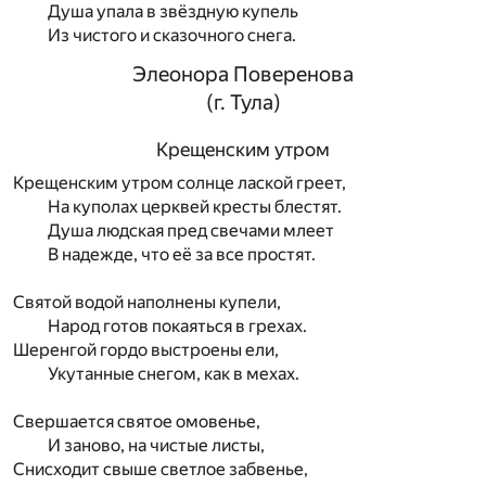
Душа упала в звёздную купель
Из чистого и сказочного снега.
Элеонора Поверенова
(г. Тула)
Крещенским утром
Крещенским утром солнце лаской греет,
На куполах церквей кресты блестят.
Душа людская пред свечами млеет
В надежде, что её за все простят.
Святой водой наполнены купели,
Народ готов покаяться в грехах.
Шеренгой гордо выстроены ели,
Укутанные снегом, как в мехах.
Свершается святое омовенье,
И заново, на чистые листы,
Снисходит свыше светлое забвенье,