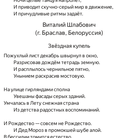
Ночи целые танцуя напролёт,
И приводит скучно-серый мир в движение,
И причудливые ритмы задаёт.
Виталий Шлабович
(г. Браслав, Белоруссия)
Звёздная купель
Пожухлый лист декабрь швырнул в окно,
Разрисовав дождём тетрадь земную.
И расплылось чернильное пятно,
Унынием раскрасив мостовую.
На улице гирляндами сполна
Увешаны фасады серых зданий.
Умчалась в Лету снежная страна
Из детства радостных воспоминаний.
И Рождество — совсем не Рождество.
И Дед Мороз в промокшей шубе алой.
В бессилии томится естество