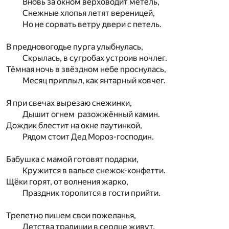
Вновь за окном верховодит метель,
Снежные хлопья летят вереницей,
Но не сорвать ветру двери с петель.
В предновогодье пурга улыбнулась,
Скрылась, в сугробах устроив ночлег.
Тёмная ночь в звёздном небе проснулась,
Месяц приплыл, как янтарный ковчег.
Я при свечах вырезаю снежинки,
Дышит огнем разожжённый камин.
Дождик блестит на окне паутинкой,
Рядом стоит Дед Мороз-господин.
Бабушка с мамой готовят подарки,
Кружится в вальсе снежок-конфетти.
Щёки горят, от волнения жарко,
Праздник торопится в гости прийти.
Трепетно пишем свои пожеланья,
Детства традиции в сердце живут.