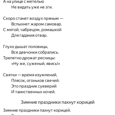
А на улице с метелью
Не видать уже не зги.
Скоро станет воздух пряным —
Вспыхнет жаром самовар.
С мятой, чабрецом, ромашкой
Для гадания отвар.
Глухо дышат половицы,
Все девчонки собрались.
Трепетно дрожат ресницы:
«Ну же, суженый, явись!»
Святки — время изумлений,
Плясок, огоньков свечей.
Это праздник суеверий
И таинственных ночей.
Зимние праздники пахнут корицей
Зимние праздники пахнут корицей.