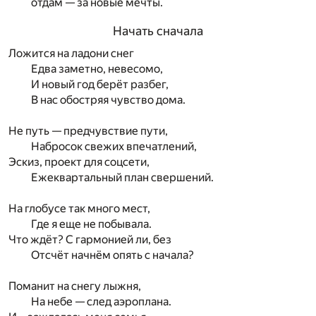
отдам — за новые мечты.
Начать сначала
Ложится на ладони снег
Едва заметно, невесомо,
И новый год берёт разбег,
В нас обостряя чувство дома.
Не путь — предчувствие пути,
Набросок свежих впечатлений,
Эскиз, проект для соцсети,
Ежеквартальный план свершений.
На глобусе так много мест,
Где я еще не побывала.
Что ждёт? С гармонией ли, без
Отсчёт начнём опять с начала?
Поманит на снегу лыжня,
На небе — след аэроплана.