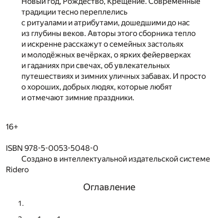
Новый год, Рождество, Крещение. Современные
традиции тесно переплелись
с ритуалами и атрибутами, дошедшими до нас
из глубины веков. Авторы этого сборника тепло
и искренне расскажут о семейных застольях
и молодёжных вечёрках, о ярких фейерверках
и гаданиях при свечах, об увлекательных
путешествиях и зимних уличных забавах. И просто
о хороших, добрых людях, которые любят
и отмечают зимние праздники.
16+
ISBN 978-5-0053-5048-0
Создано в интеллектуальной издательской системе
Ridero
Оглавление