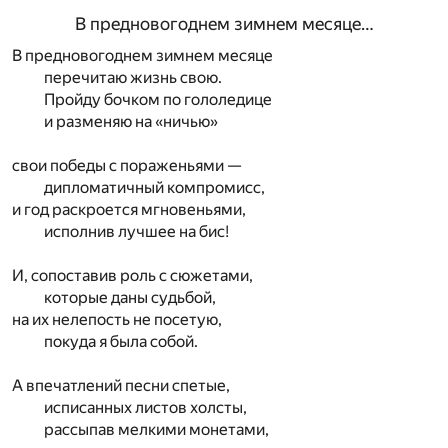
В предновогоднем зимнем месяце…
В предновогоднем зимнем месяце
перечитаю жизнь свою.
Пройду бочком по гололедице
и разменяю на «ничью»
свои победы с пораженьями —
дипломатичный компромисс,
и год раскроется мгновеньями,
исполнив лучшее на бис!
И, сопоставив роль с сюжетами,
которые даны судьбой,
на их нелепость не посетую,
покуда я была собой.
А впечатлений песни спетые,
исписанных листов холсты,
рассыпав мелкими монетами,