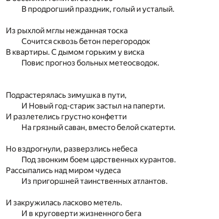
В продрогший праздник, голый и усталый.
Из рыхлой мглы нежданная тоска
Сочится сквозь бетон перегородок
В квартиры. С дымом горьким у виска
Повис прогноз больных метеосводок.
Подрастерялась зимушка в пути,
И Новый год-старик застыл на паперти.
И разлетелись грустно конфетти
На грязный саван, вместо белой скатерти.
Но вздрогнули, разверзлись небеса
Под звонким боем царственных курантов.
Рассыпались над миром чудеса
Из пригоршней таинственных атлантов.
И закружилась ласково метель.
И в круговерти жизненного бега