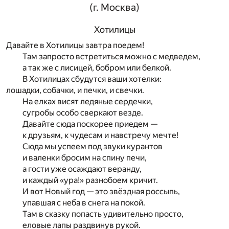
(г. Москва)
Хотилицы
Давайте в Хотилицы завтра поедем!
Там запросто встретиться можно с медведем,
а так же с лисицей, бобром или белкой.
В Хотилицах сбудутся ваши хотелки:
лошадки, собачки, и печки, и свечки.
На елках висят ледяные сердечки,
сугробы особо сверкают везде.
Давайте сюда поскорее приедем —
к друзьям, к чудесам и навстречу мечте!
Сюда мы успеем под звуки курантов
и валенки бросим на спину печи,
а гости уже осаждают веранду,
и каждый «ура!» разнобоем кричит.
И вот Новый год — это звёздная россыпь,
упавшая с неба в снега на покой.
Там в сказку попасть удивительно просто,
еловые лапы раздвинув рукой.