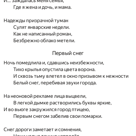
И… заждалась меня семья,
Где я жена и дочь, и мама.
Надежды призрачной туман
Сулят январские недели.
Как не написанный роман,
Безбрежно облако метели.
Первый снег
Ночь помедлила и, сдавшись неизбежности,
Тихо крылья опустила цвета ворона.
И сквозь тьму влетел в окно призывом к нежности
Белый снег, перебивая звуки города.
На неоновой рекламе лица выцвели,
В легкой дымке растворились буквы яркие,
И во вьюге закружился город птицею,
Первым снегом забелив свои помарки.
Снег дороги заметает и сомнения,