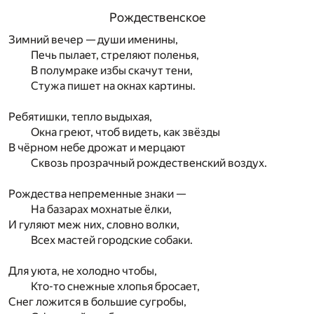
Рождественское
Зимний вечер — души именины,
Печь пылает, стреляют поленья,
В полумраке избы скачут тени,
Стужа пишет на окнах картины.
Ребятишки, тепло выдыхая,
Окна греют, чтоб видеть, как звёзды
В чёрном небе дрожат и мерцают
Сквозь прозрачный рождественский воздух.
Рождества непременные знаки —
На базарах мохнатые ёлки,
И гуляют меж них, словно волки,
Всех мастей городские собаки.
Для уюта, не холодно чтобы,
Кто-то снежные хлопья бросает,
Снег ложится в большие сугробы,