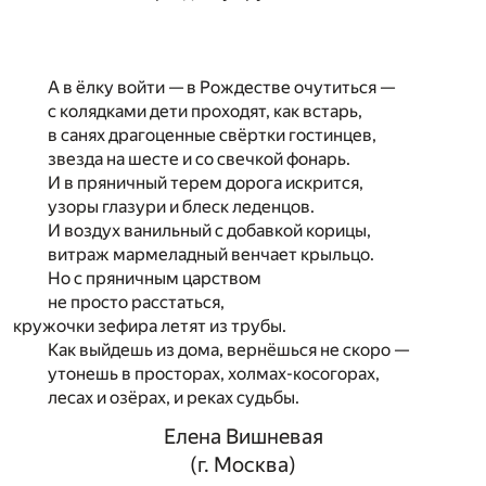
А в ёлку войти — в Рождестве очутиться —
с колядками дети проходят, как встарь,
в санях драгоценные свёртки гостинцев,
звезда на шесте и со свечкой фонарь.
И в пряничный терем дорога искрится,
узоры глазури и блеск леденцов.
И воздух ванильный с добавкой корицы,
витраж мармеладный венчает крыльцо.
Но с пряничным царством
не просто расстаться,
кружочки зефира летят из трубы.
Как выйдешь из дома, вернёшься не скоро —
утонешь в просторах, холмах-косогорах,
лесах и озёрах, и реках судьбы.
Елена Вишневая
(г. Москва)