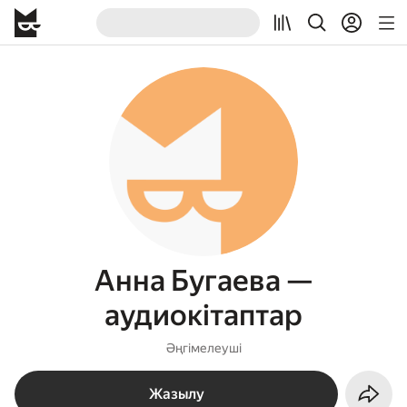
Анна Бугаева —
аудиокітаптар
Әңгімелеуші
Жазылу