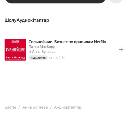
Шолу
аудиокітаптар
Сильнейшие. Бизнес по правилам Netflix
Патти МакКорд
Анна Бугаева
2.8k
Аудиокітап
18
+
Басты
Анна Бугаева
Аудиокітаптар