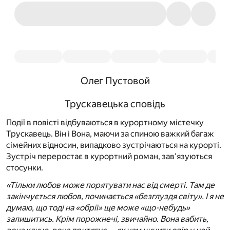
Олег Пустовой
Трускавецька сповідь
Події в повісті відбуваються в курортному містечку
Трускавець. Він і Вона, маючи за спиною важкий багаж
сімейних відносин, випадково зустрічаються на курорті.
Зустріч переростає в курортний роман, зав'язуються
стосунки.
«Тільки любов може порятувати нас від смерті. Там де
закінчується любов, починається «безглуздя світу». І я не
думаю, що тоді на «обрії» ще може «що-небудь»
залишитись. Крім порожнечі, звичайно. Вона вабить,