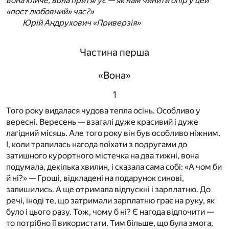
вона кличе, вона притягує — як нам чинити опір у цей
«пост любовний» час?»
Юрій Андрухович «Приверзія»
Частина перша
«Вона»
1
Того року видалася чудова тепла осінь. Особливо у
вересні. Вересень — взагалі дуже красивий і дуже
лагідний місяць. Але того року він був особливо ніжним.
І, коли трапилась нагода поїхати з подругами до
затишного курортного містечка на два тижні, вона
подумала, декілька хвилин, і сказала сама собі: «А чом би
й ні?» — Гроші, відкладені на подарунок синові,
залишились. А ще отримала відпускні і зарплатню. До
речі, іноді те, що затримали зарплатню грає на руку, як
було і цього разу. Тож, чому б ні? Є нагода відпочити —
то потрібно її використати. Тим більше, що була змога,