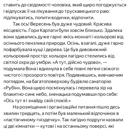
ставить до свідомості чоловіка, який щиро погоджується
і відпускає її на лікування до трускавецького раю:
підлікуватись, попити водички, відпочити.
Так ось! Вересень був дуже чудовий. Красива
місцевість. Гори Карпати були зовсім близько. Здалека
вони здавались дуже гарні: якісь мохнаті і кольорові від
осіннього пензлика природи. Осінь, взагалі, дуже гарно
пофарбувала кущі і дерева. Це був дивовижний
кольоровий простір: кольори лагідно стелились від
світлої охри до умбри. «А тут, дійсно чудово», —
подумала Вона і вдихнула в себе повні легені свіжого:
чистого і прозорого повітря. Подивившись, вивчаючим
поглядом, на багатоповерхову будівлю санаторію
«Рубін», Вона щиро посміхнулась і перевела зір на
блакитно-синє небо, зненацька подумавши про себе:
«Ось тут я і знайду свій спокій.»
На розміщення і організаційні питання пішло десь
хвилин тридцять, а потім був маленький відпочинок в
«ластівчиному гніздечку». Так лагідно подруги назвали
ці дві кімнатки — кутові і на останньому поверсі, які