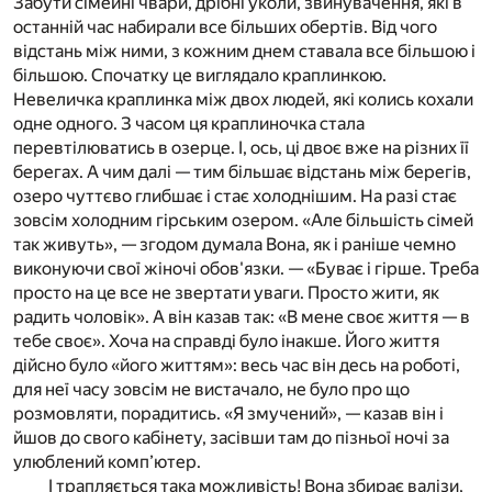
Забути сімейні чвари, дрібні уколи, звинувачення, які в
останній час набирали все більших обертів. Від чого
відстань між ними, з кожним днем ставала все більшою і
більшою. Спочатку це виглядало краплинкою.
Невеличка краплинка між двох людей, які колись кохали
одне одного. З часом ця краплиночка стала
перевтілюватись в озерце. І, ось, ці двоє вже на різних її
берегах. А чим далі — тим більшає відстань між берегів,
озеро чуттєво глибшає і стає холоднішим. На разі стає
зовсім холодним гірським озером. «Але більшість сімей
так живуть», — згодом думала Вона, як і раніше чемно
виконуючи свої жіночі обов'язки. — «Буває і гірше. Треба
просто на це все не звертати уваги. Просто жити, як
радить чоловік». А він казав так: «В мене своє життя — в
тебе своє». Хоча на справді було інакше. Його життя
дійсно було «його життям»: весь час він десь на роботі,
для неї часу зовсім не вистачало, не було про що
розмовляти, порадитись. «Я змучений», — казав він і
йшов до свого кабінету, засівши там до пізньої ночі за
улюблений комп’ютер.
І трапляється така можливість! Вона збирає валізи,