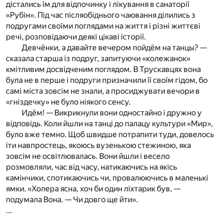
дістались їм для відпочинку і лікування в санаторії
«Рубін». Під час післяобіднього чаювання ділились з
подругами своїми поглядами на життя і різні життєві
речі, розповідаючи деякі цікаві історії.
Девчёнки, а давайте вечером пойдём на танцы? —
сказала старша із подруг, запитуючи «колежанок»
кмітливим досвідченим поглядом. В Трускавцях вона
була не в перше і подруги призначили її своїм гідом, бо
самі міста зовсім не знали, а просиджувати вечори в
«гніздечку» не було ніякого сенсу.
Идём! — Викрикнули вони одностайно і дружно у
відповідь. Коли йшли на танці до палацу культури «Мир»,
було вже темно. Щоб швидше потрапити туди, довелось
іти навпростець, якоюсь вузенькою стежиною, яка
зовсім не освітлювалась. Вони йшли і весело
розмовляли, час від часу, натикаючись на якісь
камінчики, спотикаючись чи, провалюючись в маленькі
ямки. «Холера ясна, хоч би один ліхтарик був, —
подумала Вона. — Чи довго ще йти».
...