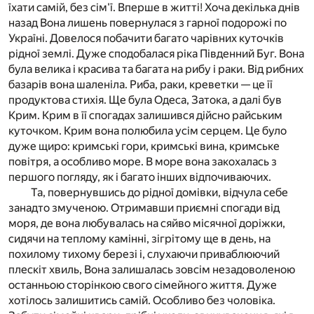
їхати самій, без сім'ї. Вперше в житті! Хоча декілька днів
назад Вона лишень повернулася з гарної подорожі по
Україні. Довелося побачити багато чарівних куточків
рідної землі. Дуже сподобалася ріка Південний Буг. Вона
була велика і красива та багата на рибу і раки. Від рибних
базарів вона шаленіла. Риба, раки, креветки — це її
продуктова стихія. Ще була Одеса, Затока, а далі був
Крим. Крим в її спогадах залишився дійсно райським
куточком. Крим вона полюбила усім серцем. Це було
дуже щиро: кримські гори, кримські вина, кримське
повітря, а особливо море. В море вона закохалась з
першого погляду, як і багато інших відпочиваючих.
Та, повернувшись до рідної домівки, відчула себе
занадто змученою. Отримавши приємні спогади від
моря, де вона любувалась на сяйво місячної доріжки,
сидячи на теплому камінні, зігрітому ще в день, на
похилому тихому березі і, слухаючи приваблюючий
плескіт хвиль, Вона залишалась зовсім незадоволеною
останньою сторінкою свого сімейного життя. Дуже
хотілось залишитись самій. Особливо без чоловіка.