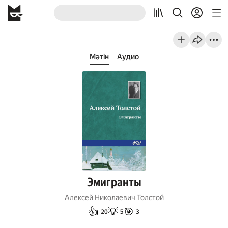
Мәтін
Аудио
Эмигранты
Алексей Николаевич Толстой
👍
💡
🎯
20
5
3