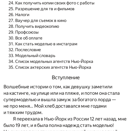
Как получить копии своих фото с работы
Разрешение для тв и фильмов
Налоги
Ваучер для съемок в кино
Получить видеокопию
Профсоюзы
Все об оплате
Как стать моделью в инстаграм
Послесловие
Модельный словарь
Список модельных агентств Нью-Йорка
Список актерских агентств Нью-Йорка
Вступление
Волшебные истории о том, как девушку заметили
на кастинге, на улице или на пляже, и потом она стала
супермоделью и вышла замуж за богатого лорда —
не про меня… Мой хлеб доставался мне годами
и тяжким трудом.
Я переехала в Нью-Йорк из России 12 лет назад, мне
было 19 лет, и я была полна надежд стать моделью!