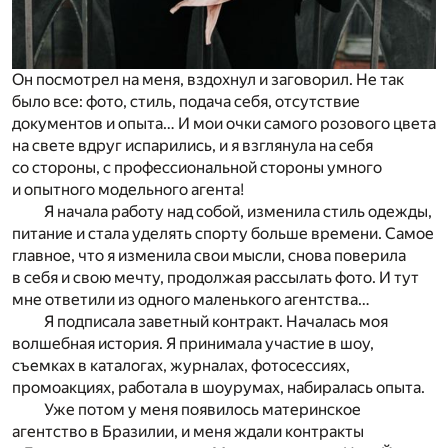
Он посмотрел на меня, вздохнул и заговорил. Не так
было все: фото, стиль, подача себя, отсутствие
документов и опыта… И мои очки самого розового цвета
на свете вдруг испарились, и я взглянула на себя
со стороны, с профессиональной стороны умного
и опытного модельного агента!
Я начала работу над собой, изменила стиль одежды,
питание и стала уделять спорту больше времени. Самое
главное, что я изменила свои мысли, снова поверила
в себя и свою мечту, продолжая рассылать фото. И тут
мне ответили из одного маленького агентства…
Я подписала заветный контракт. Началась моя
волшебная история. Я принимала участие в шоу,
съемках в каталогах, журналах, фотосессиях,
промоакциях, работала в шоурумах, набиралась опыта.
Уже потом у меня появилось материнское
агентство в Бразилии, и меня ждали контракты