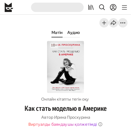
Мәтін
Аудио
Онлайн кітапты тегін оқу
Как стать моделью в Америке
Автор
Ирина Проскурина
Виртуалды баяндаушы қолжетімді