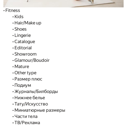
• Fitness
• Kids
• Hair/Make up
• Shoes
• Lingerie
• Catalogue
• Editorial
• Showroom
• Glamour/Boudoir
• Mature
• Other type
• Размер плюс
• Подиум
• Журналы/Билборды
• Нижнее белье
• Тату/Искусство
• Миниатюрные размеры
• Части тела
• ТВ/Реклама