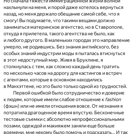
Но сначала тяжести иммиграционной жизни волной
нахлынули на меня, и порой даже хотелось вернуться
назад, но меня держало обещание самой себе, что я
смогу! Вы подумаете, что такими вещами должно
заниматься материнское агентство, но в Ставрополе,
откуда я прилетела, такого агентства не было, как
и любого другого. В маленьких городах это направление
умерло, не родившись. Без знания английского, без
особых знаний индустрии моды я пыталась втиснуться
в этот недоступный мир. Живя в Бруклине, я
столкнулась с тем, как сложно каждый день тратить
по несколько часов на дорогу для кастингов и встреч
с агентами, которые в основном находились
в Манхэттене, но это было только одной из трудностей.
Первой ошибкой было сотрудничество и доверие
к людям, которые имели слабое отношение к
fashion
(фэшн) или не имели отношения вовсе. От незнания я
потратила драгоценное время впустую. Бесконечные
тестовые съемки с абсолютно непрофессиональными
позами, одеждой и макияжем заняли еще больше
времени, мне некому было помочь и подсказать… И так