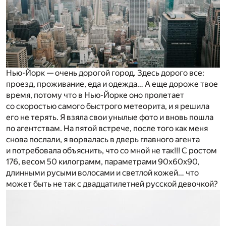
Нью-Йорк — очень дорогой город. Здесь дорого все:
проезд, проживание, еда и одежда… А еще дороже твое
время, потому что в Нью-Йорке оно пролетает
со скоростью самого быстрого метеорита, и я решила
его не терять. Я взяла свои унылые фото и вновь пошла
по агентствам. На пятой встрече, после того как меня
снова послали, я ворвалась в дверь главного агента
и потребовала объяснить, что со мной не так!!! С ростом
176, весом 50 килограмм, параметрами 90х60х90,
длинными русыми волосами и светлой кожей… что
может быть не так с двадцатилетней русской девочкой?