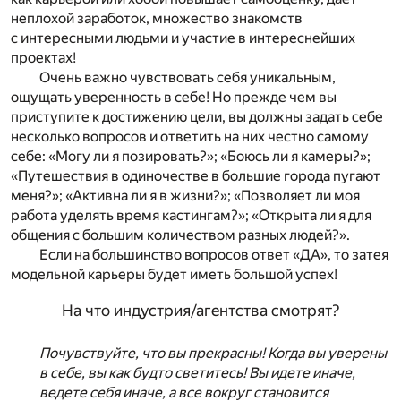
неплохой заработок, множество знакомств
с интересными людьми и участие в интереснейших
проектах!
Очень важно чувствовать себя уникальным,
ощущать уверенность в себе! Но прежде чем вы
приступите к достижению цели, вы должны задать себе
несколько вопросов и ответить на них честно самому
себе: «Могу ли я позировать?»; «Боюсь ли я камеры?»;
«Путешествия в одиночестве в большие города пугают
меня?»; «Активна ли я в жизни?»; «Позволяет ли моя
работа уделять время кастингам?»; «Открыта ли я для
общения с большим количеством разных людей?».
Если на большинство вопросов ответ «ДА», то затея
модельной карьеры будет иметь большой успех!
На что индустрия/агентства смотрят?
Почувствуйте, что вы прекрасны! Когда вы уверены
в себе, вы как будто светитесь! Вы идете иначе,
ведете себя иначе, а все вокруг становится