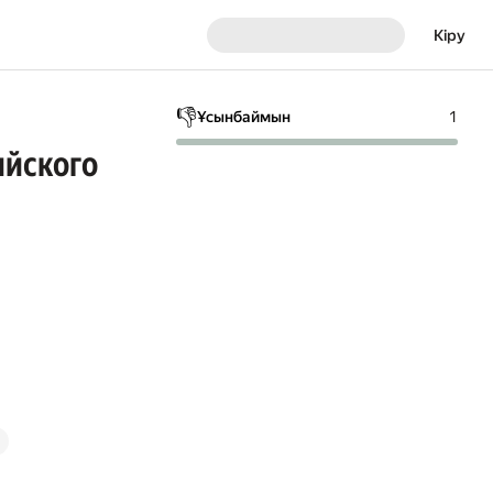
Кіру
👎
Ұсынбаймын
1
ийского