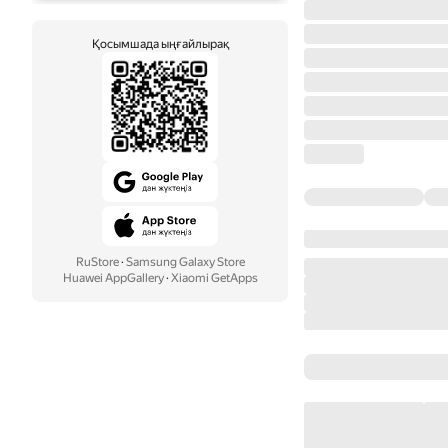
Қосымшада ыңғайлырақ
RuStore
·
Samsung Galaxy Store
Huawei AppGallery
·
Xiaomi GetApps