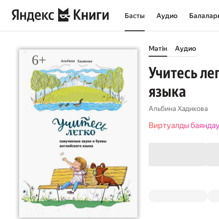
Басты
Аудио
Балалар
Мәтін
Аудио
Учитесь ле
языка
Альбина Хадикова
Виртуалды баянда