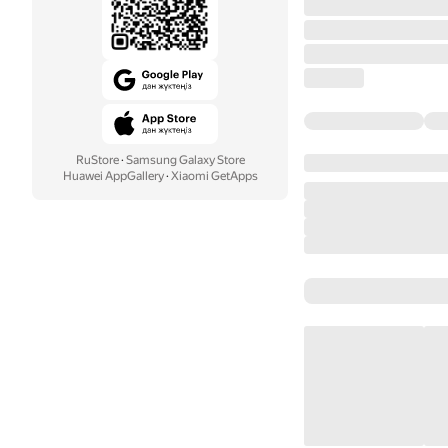
RuStore
·
Samsung Galaxy Store
Huawei AppGallery
·
Xiaomi GetApps