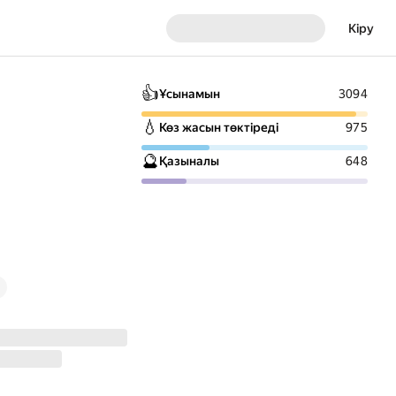
Кіру
👍
Ұсынамын
3094
💧
Көз жасын төктіреді
975
🔮
Қазыналы
648