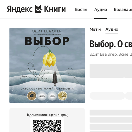
Басты
Аудио
Балалар
Мәтін
Аудио
Выбор. О с
Эдит Ева Эгер
,
Эсме 
Қосымшада ыңғайлырақ