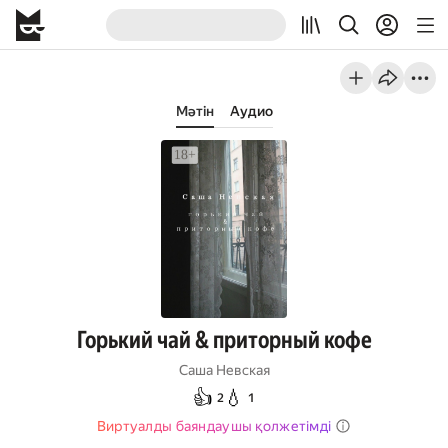
Мәтін
Аудио
Горький чай & приторный кофе
Саша Невская
👍
💧
2
1
Виртуалды баяндаушы қолжетімді