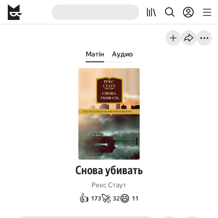
Мәтін
Аудио
Снова убивать
Рекс Стаут
👍
🚀
😄
173
32
11