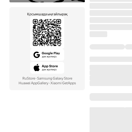
Қосымшада ыңғайлырақ
RuStore
·
Samsung Galaxy Store
Huawei AppGallery
·
Xiaomi GetApps