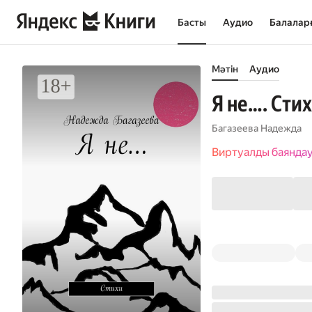
Басты
Аудио
Балалар
Мәтін
Аудио
Я не…. Сти
Багазеева Надежда
Виртуалды баянда