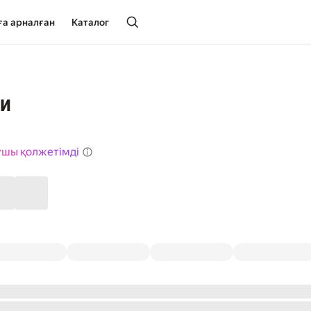
ға арналған
Каталог
хи
ушы қолжетімді