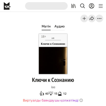
Мәтін
Аудио
Ключи к Сознанию
lee
👍
💡
🔮
40
15
12
Виртуалды баяндаушы қолжетімді