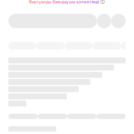
Виртуалды баяндаушы қолжетімді