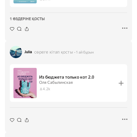
1 ӨЗДЕРІНЕ ҚОСТЫ
сөреге кітап қосты
Julia
1 ай бұрын
Из бюджета только кот 2.0
Оля Сабылинская
4.2k