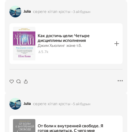
сөреге кітап қосты
Julia
3 ай бұрын
Как достичь цели: Четыре
дисциплины исполнения
Джим Хьюлинг
және т.б.
5.7k
сөреге кітап қосты
Julia
5 ай бұрын
От боли к внутренней свободе. Я
готов исцелиться. С чего мне