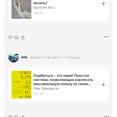
начать?
Брианна Уист
3.2k
сөреге кітап қосты
Julia
5 ай бұрын
Ошибаться – это норм! Простая
система, позволяющая извлекать
максимальную пользу из своих
факапов
Эми Эдмондсон
1.1k