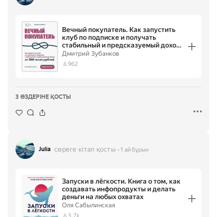
Вечный покупатель. Как запустить
клуб по подписке и получать
стабильный и предсказуемый доход
от 300 тысяч рублей
Дмитрий Зубанков
962
3 ӨЗДЕРІНЕ ҚОСТЫ
сөреге кітап қосты
Julia
1 ай бұрын
Запуски в лёгкости. Книга о том, как
создавать инфопродукты и делать
деньги на любых охватах
Оля Сабылинская
3.7k