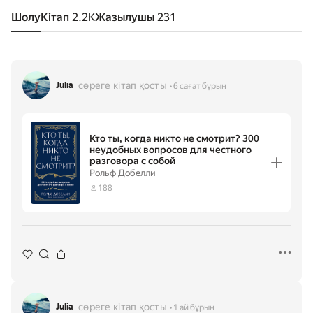
Шолу
Кітап
2.2K
Жазылушы
231
сөреге кітап қосты
Julia
6 сағат бұрын
Кто ты, когда никто не смотрит? 300
неудобных вопросов для честного
разговора с собой
Рольф Добелли
188
сөреге кітап қосты
Julia
1 ай бұрын