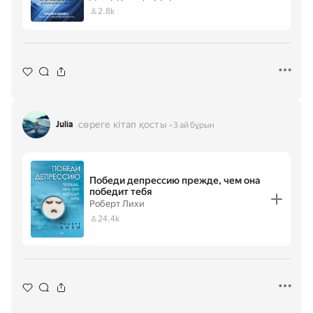
2.8k
сөреге кітап қосты
Julia
3 ай бұрын
Победи депрессию прежде, чем она
победит тебя
Роберт Лихи
24.4k