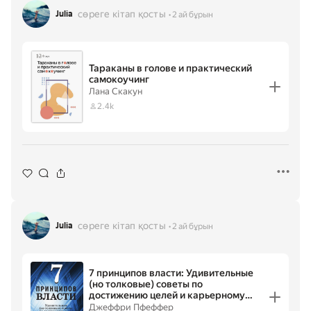
сөреге кітап қосты
Julia
2 ай бұрын
Тараканы в голове и практический
самокоучинг
Лана Скакун
2.4k
сөреге кітап қосты
Julia
2 ай бұрын
7 принципов власти: Удивительные
(но толковые) советы по
достижению целей и карьерному
росту
Джеффри Пфеффер