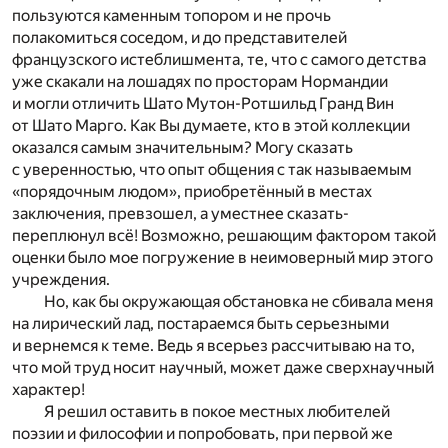
пользуются каменным топором и не прочь
полакомиться соседом, и до представителей
французского истеблишмента, те, что с самого детства
уже скакали на лошадях по просторам Нормандии
и могли отличить Шато Мутон-Ротшильд Гранд Вин
от Шато Марго. Как Вы думаете, кто в этой коллекции
оказался самым значительным? Могу сказать
с уверенностью, что опыт общения с так называемым
«порядочным людом», приобретённый в местах
заключения, превзошел, а уместнее сказать-
переплюнул всё! Возможно, решающим фактором такой
оценки было мое погружение в неимоверный мир этого
учреждения.
Но, как бы окружающая обстановка не сбивала меня
на лирический лад, постараемся быть серьезными
и вернемся к теме. Ведь я всерьез рассчитываю на то,
что мой труд носит научный, может даже сверхнаучный
характер!
Я решил оставить в покое местных любителей
поэзии и философии и попробовать, при первой же