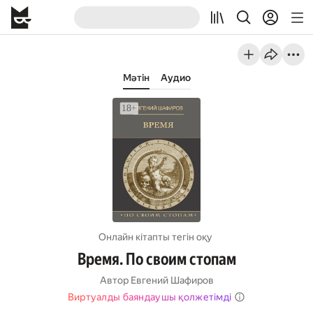
Мәтін
Аудио
Онлайн кітапты тегін оқу
Время. По своим стопам
Автор
Евгений Шафиров
Виртуалды баяндаушы қолжетімді