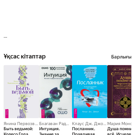
...
Ұқсас кітаптар
Барлығы
Янина Первозванная
Бхагаван Раджниш
Клаус Дж. Джоул
Мария Монок
Быть ведьмой:
Интуиция.
Посланник.
Душа помнит
Колесо Года
Знание за
Правдивая
всё. Исцелен