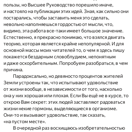
пользы, но Высшее Руководство порешило иначе,
и настояло на публикации этих идей. Зная, как сильно они
постарались, чтобы заставить меня это сделать,
невольно наполняешься гордостью от мысли, что,
видимо, эта работа все-таки имеет большое значение.
Естественно, я прекрасно понимаю, что взялся двигать
теорию, которая является крайне непопулярной. И для
основной массы моих читателей то, о чем я здесь пишу
покажется бездарным словоблудием, непонятным
и даже оскорбительным. Попробуем разобраться, в чем
причина.
Парадоксально, но девяносто процентов жителей
Земли устроены так, что испытывают удовольствие
от жизни вообще, в независимости от того, насколько
она у них хорошая или плохая. Если Вы ещё не в курсе, то
открою Вам секрет: этих людей заставляют радоваться
жизни некие гормоны, выделяющиеся в организме.
Они-то и вызывают удовольствие, так сказать,
«на пустом месте».
В очередной раз восхищаюсь изобретательностью