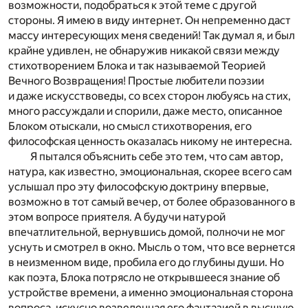
возможности, подобраться к этой теме с другой
стороны. Я имею в виду интернет. Он непременно даст
массу интересующих меня сведений! Так думал я, и был
крайне удивлен, не обнаружив никакой связи между
стихотворением Блока и так называемой Теорией
Вечного Возвращения! Простые любители поэзии
и даже искусствоведы, со всех сторон любуясь на стих,
много рассуждали и спорили, даже место, описанное
Блоком отыскали, но смысл стихотворения, его
философская ценность оказалась никому не интересна.
Я пытался объяснить себе это тем, что сам автор,
натура, как известно, эмоциональная, скорее всего сам
услышал про эту философскую доктрину впервые,
возможно в тот самый вечер, от более образованного в
этом вопросе приятеля. А будучи натурой
впечатлительной, вернувшись домой, полночи не мог
уснуть и смотрел в окно. Мысль о том, что все вернется
в неизменном виде, пробила его до глубины души. Но
как поэта, Блока потрясло не открывшееся знание об
устройстве времени, а именно эмоциональная сторона
вопроса, искусно возведенная его фантазией в высшую