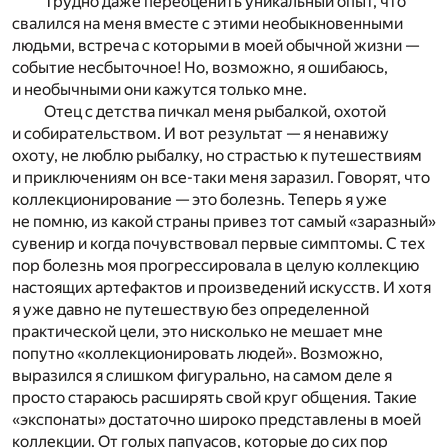
Трудно даже переоценить уникальный опыт, что
свалился на меня вместе с этими необыкновенными
людьми, встреча с которыми в моей обычной жизни —
событие несбыточное! Но, возможно, я ошибаюсь,
и необычными они кажутся только мне.
Отец с детства пичкал меня рыбалкой, охотой
и собирательством. И вот результат — я ненавижу
охоту, не люблю рыбалку, но страстью к путешествиям
и приключениям он все-таки меня заразил. Говорят, что
коллекционирование — это болезнь. Теперь я уже
не помню, из какой страны привез тот самый «заразный»
сувенир и когда почувствовал первые симптомы. С тех
пор болезнь моя прогрессировала в целую коллекцию
настоящих артефактов и произведений искусств. И хотя
я уже давно не путешествую без определенной
практической цели, это нисколько не мешает мне
попутно «коллекционировать людей». Возможно,
выразился я слишком фигурально, на самом деле я
просто стараюсь расширять свой круг общения. Такие
«экспонаты» достаточно широко представлены в моей
коллекции. От голых папуасов, которые до сих пор