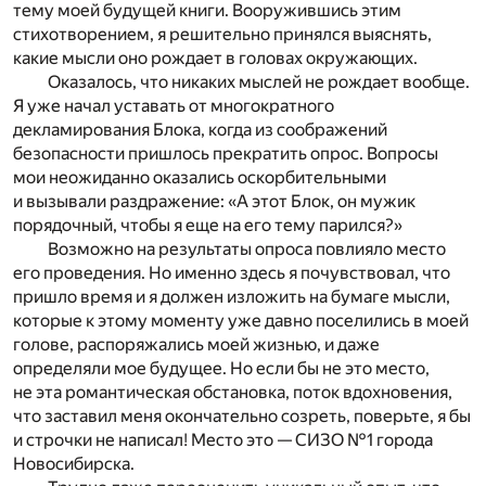
тему моей будущей книги. Вооружившись этим
стихотворением, я решительно принялся выяснять,
какие мысли оно рождает в головах окружающих.
Оказалось, что никаких мыслей не рождает вообще.
Я уже начал уставать от многократного
декламирования Блока, когда из соображений
безопасности пришлось прекратить опрос. Вопросы
мои неожиданно оказались оскорбительными
и вызывали раздражение: «А этот Блок, он мужик
порядочный, чтобы я еще на его тему парился?»
Возможно на результаты опроса повлияло место
его проведения. Но именно здесь я почувствовал, что
пришло время и я должен изложить на бумаге мысли,
которые к этому моменту уже давно поселились в моей
голове, распоряжались моей жизнью, и даже
определяли мое будущее. Но если бы не это место,
не эта романтическая обстановка, поток вдохновения,
что заставил меня окончательно созреть, поверьте, я бы
и строчки не написал! Место это — СИЗО №1 города
Новосибирска.